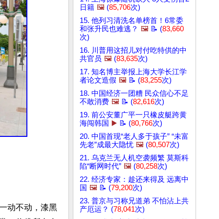
日籍
🖼️
(
85,706
次)
15. 他列习清洗名单榜首！6常委
和张升民也难逃？
🖼️
📝 (
83,660
次)
16. 川普用这招儿对付吃特供的中
共官员
🖼️
(
83,635
次)
17. 知名博主举报上海大学长江学
者论文造假
🖼️
📝 (
83,255
次)
18. 中国经济一团糟 民众信心不足
不敢消费
🖼️
📝 (
82,616
次)
19. 前公安董广平一只橡皮艇跨黄
海闯韩国
▶️
📝 (
80,766
次)
20. 中国首现“老人多于孩子” “未富
先老”成最大隐忧
🖼️
(
80,507
次)
21. 乌克兰无人机空袭频繁 莫斯科
陷“断网时代”
🖼️
(
80,258
次)
22. 经济专家：趁还来得及 远离中
国
🖼️
📝 (
79,200
次)
23. 普京与习称兄道弟 不怕沾上共
一动不动，漆黑
产厄运？ (
78,041
次)