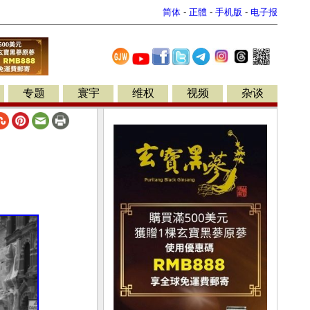
简体
-
正體
-
手机版
-
电子报
专题
寰宇
维权
视频
杂谈