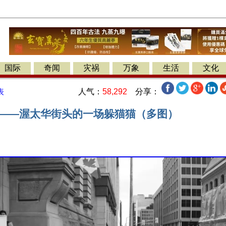
国际
奇闻
灾祸
万象
生活
文化
人气：
58,292
分享：
表
 ——渥太华街头的一场躲猫猫（多图）