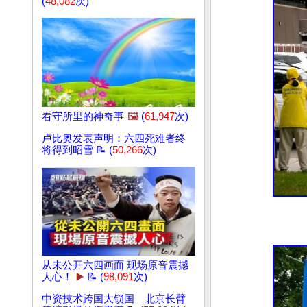
(
48,082
次)
看守所里的神奇事
🖼️
(
61,947
次)
卢比奥发表声明：六四死难者终
将得到昭雪 📝 (
50,266
次)
从未公开六四画面 现场原音震撼
人心！
▶️
📝 (
98,091
次)
中资技术跨国大锁国 北京长臂