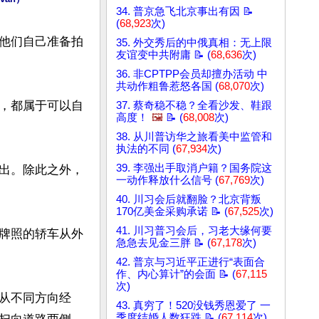
34. 普京急飞北京事出有因 📝
(
68,923
次)
他们自己准备拍
35. 外交秀后的中俄真相：无上限
友谊变中共附庸 📝 (
68,636
次)
36. 非CPTPP会员却擅办活动 中
共动作粗鲁惹怒各国 (
68,070
次)
，都属于可以自
37. 蔡奇稳不稳？全看沙发、鞋跟
高度！
🖼️
📝 (
68,008
次)
38. 从川普访华之旅看美中监管和
执法的不同 (
67,934
次)
39. 李强出手取消户籍？国务院这
出。除此之外，
一动作释放什么信号 (
67,769
次)
40. 川习会后就翻脸？北京背叛
170亿美金采购承诺 📝 (
67,525
次)
41. 川习普习会后，习老大缘何要
牌照的轿车从外
急急去见金三胖 📝 (
67,178
次)
42. 普京与习近平正进行“表面合
作、内心算计”的会面 📝 (
67,115
次)
从不同方向经
43. 真穷了！520没钱秀恩爱了 一
季度结婚人数狂跌 📝 (
67,114
次)