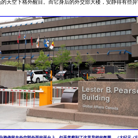
色的天空下格外醒目。而它身后的外交部大楼，安静得有些异
乌鸦停留在外交部外面的平台上，似乎觉察到了这里异样的氛围。（大纪元／Ev