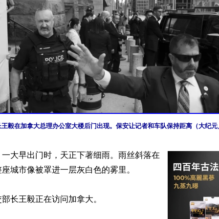
长王毅在加拿大总理办公室大楼后门出现。保安让记者和车队保持距离（大纪元／
】一大早出门时，天正下著细雨。雨丝斜落在
座城市像被罩进一层灰白色的雾里。

部长王毅正在访问加拿大。
