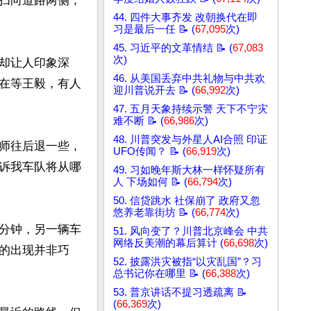
扫向道路两侧，
44. 四件大事齐发 改朝换代在即
习是最后一任 📝 (
67,095
次)
45. 习近平的文革情结 📝 (
67,083
次)
却让人印象深
46. 从美国丢弃中共礼物与中共欢
在等王毅，有人
迎川普说开去 📝 (
66,992
次)
47. 五月天象持续示警 天下不宁灾
难不断 📝 (
66,986
次)
48. 川普突发与外星人AI合照 印证
师往后退一些，
UFO传闻？ 📝 (
66,919
次)
诉我车队将从哪
49. 习如晚年斯大林一样怀疑所有
人 下场如何 📝 (
66,794
次)
50. 信贷跳水 社保崩了 政府又忽
悠养老靠街坊 📝 (
66,774
次)
分钟，另一辆车
51. 风向变了？川普北京峰会 中共
网络反美潮的幕后算计 (
66,698
次)
的出现并非巧
52. 披露洪灾被指“以灾乱国”？习
总书记你在哪里 📝 (
66,388
次)
53. 普京讲话不提习透疏离 📝
(
66,369
次)