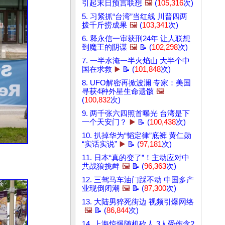
引起末日预言联想
🖼️
(
105,316
次)
5. 习紧抓“台湾”当红线 川普四两
拨千斤捞成果
🖼️
(
103,341
次)
6. 释永信一审获刑24年 让人联想
到魔王的阴谋
🖼️
📝 (
102,298
次)
7. 一半水淹一半火焰山 大半个中
国在求救
▶️
📝 (
101,848
次)
8. UFO解密再掀波澜 专家：美国
寻获4种外星生命遗骸
🖼️
(
100,832
次)
9. 两千张六四照首曝光 台湾是下
一个天安门？
▶️
📝 (
100,438
次)
10. 扒掉华为“韬定律”底裤 黄仁勋
“实话实说”
▶️
📝 (
97,181
次)
11. 日本“真的变了”！主动应对中
共战狼挑衅
🖼️
📝 (
96,363
次)
12. 三驾马车油门踩不动 中国多产
业现倒闭潮
🖼️
📝 (
87,300
次)
13. 大陆男猝死街边 视频引爆网络
🖼️
📝 (
86,844
次)
14. 上海惊爆随机砍人 3人受伤含2