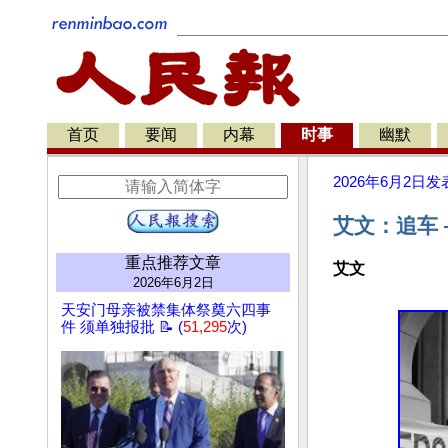
首页
要闻
内幕
时事
幽默
2026年6月2日
发
艾文：追车
重点推荐文章
艾文
2026年6月2日
天安门母亲被禁集体祭奠六四事
件 须单独报批 📝 (
51,295
次)