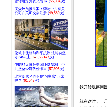
管辖引爆外资恐慌 📝 (
55,894
次)
美众议员推法案：禁与中共有关
公司在美证交会注册 (
49,560
次)
伦敦中使馆前和平抗议 法轮功坚
守24年(上)
🖼️
(
56,147
次)
伊朗战火推升美国LNG暴利 中
共堡垒经济代价惨重 (
57,906
次)
北京衞戍区也不提“习主席” 正常
吗？ (
61,548
次)
我开始观察周围
就在这时，一