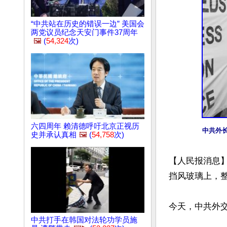
“中共站在历史的错误一边” 美国会
两党议员纪念天安门事件37周年
🖼️
(
54,324
次)
六四周年 赖清德呼吁北京正视历
中共外
史并承认真相
🖼️
(
54,758
次)
【人民报消息
挡风玻璃上，整
今天，中共外交
中共打手在韩国对法轮功学员施