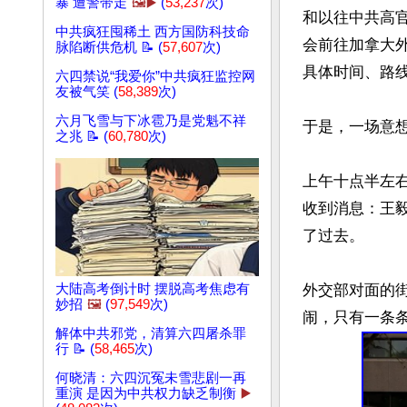
暴 遭警带走
🖼️▶️
(
53,237
次)
和以往中共高
中共疯狂囤稀土 西方国防科技命
会前往加拿大
脉陷断供危机 📝 (
57,607
次)
具体时间、路线
六四禁说“我爱你”中共疯狂监控网
友被气笑 (
58,389
次)
六月飞雪与下冰雹乃是党魁不祥
于是，一场意想
之兆 📝 (
60,780
次)
上午十点半左
收到消息：王
了过去。

外交部对面的
大陆高考倒计时 摆脱高考焦虑有
妙招
🖼️
(
97,549
次)
解体中共邪党，清算六四屠杀罪
行 📝 (
58,465
次)
何晓清：六四沉冤未雪悲剧一再
重演 是因为中共权力缺乏制衡
▶️