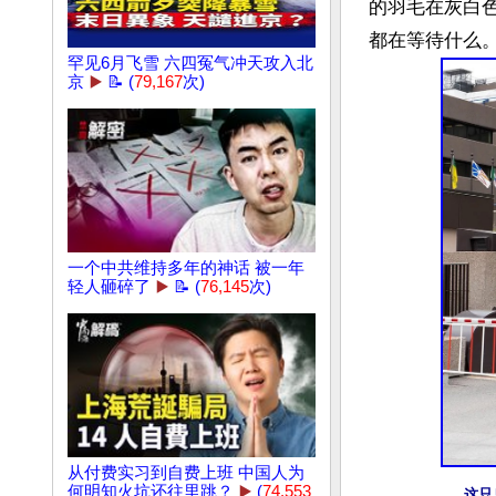
的羽毛在灰白
罕见6月飞雪 六四冤气冲天攻入北
京
▶️
📝 (
79,167
次)
一个中共维持多年的神话 被一年
轻人砸碎了
▶️
📝 (
76,145
次)
从付费实习到自费上班 中国人为
何明知火坑还往里跳？
▶️
(
74,553
这只