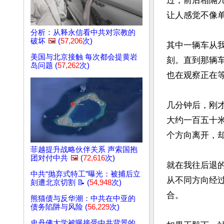
过，前后相隔
让人感觉不像单
分析：从释永信看中共对宗教的
破坏
🖼️
(
57,206
次)
其中一辆车从
美国与北京接触 每次都会提黄岩
刻。直到那辆
岛问题 (
57,262
次)
也在观察正在等
几分钟后，刚
大约一百五十
个方向离开，
菲越提升战略伙伴关系 声索国抱
团对付中共
🖼️
(
72,616
次)
就在我往后退
中共“抛弃式特工”曝光：被捕后立
从不同方向经
刻遭北京切割 📝 (
54,948
次)
合。

熊猫债与反华潮：中共在中亚的
债务陷阱与风险 (
56,229
次)
史丹佛大学被曝接受中共背景的