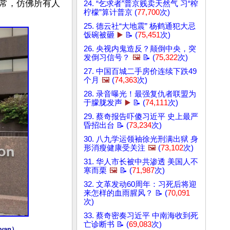
常，仿佛所有人
24. “乞求者”普京贱卖天然气 习“榨
柠檬”算计普京 (
77,700
次)
25. 德云社“大地震” 杨鹤通犯大忌
饭碗被砸
▶️
📝 (
75,451
次)
26. 央视内鬼造反？颠倒中央，突
发倒习信号？
🖼️
📝 (
75,322
次)
27. 中国百城二手房价连续下跌49
个月
🖼️
(
74,363
次)
28. 录音曝光！最强复仇者联盟为
于朦胧发声
▶️
📝 (
74,111
次)
29. 蔡奇报告吓傻习近平 史上最严
昏招出台 📝 (
73,234
次)
30. 八九学运领袖徐光刑满出狱 身
形消瘦健康受关注
🖼️
(
73,102
次)
31. 华人市长被中共渗透 美国人不
寒而栗
🖼️
📝 (
71,987
次)
32. 文革发动60周年：习死后将迎
来怎样的血雨腥风？ 📝 (
70,091
次)
33. 蔡奇密奏习近平 中南海收到死
亡诊断书 📝 (
69,083
次)
an）