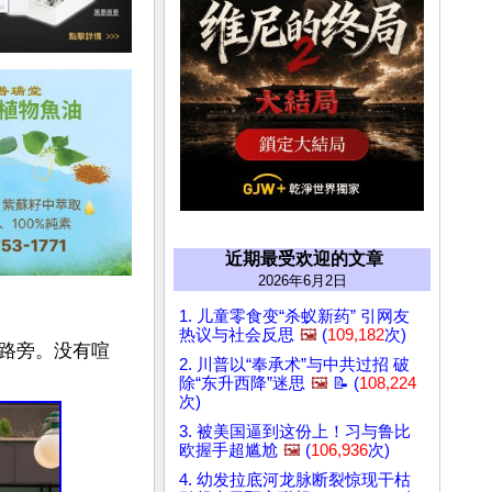
近期最受欢迎的文章
2026年6月2日
1. 儿童零食变“杀蚁新药” 引网友
热议与社会反思
🖼️
(
109,182
次)
路旁。没有喧
2. 川普以“奉承术”与中共过招 破
除“东升西降”迷思
🖼️
📝 (
108,224
次)
3. 被美国逼到这份上！习与鲁比
欧握手超尴尬
🖼️
(
106,936
次)
4. 幼发拉底河龙脉断裂惊现干枯