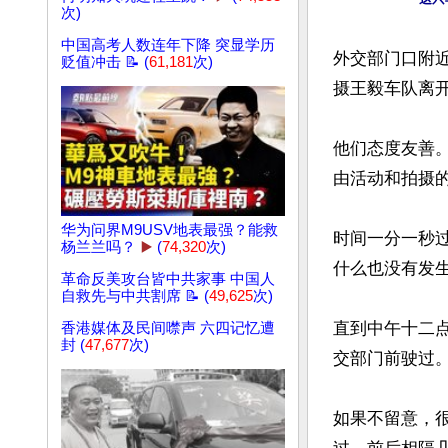
次)
中国高考人数连年下降 突显学历
外交部门口附
贬值冲击 📝 (
61,181
次)
摄王毅车队离开
他们态度友善
由活动和拍摄的
华为问界M9USV地表最强？能救
时间一分一秒
杨兰兰吗？
▶️
(
74,320
次)
什么也没有发生
革命反美攻台皆中共家事 中国人
自救先与中共割席 📝 (
49,625
次)
直到中午十二
香港媒体及民间噤声 六四记忆遭
封 (
47,677
次)
交部门前驶过。
如果不留意，