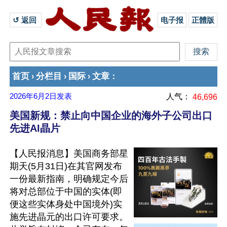
↺ 返回 
电子报
正體版
首页
分栏目
国际
文章
›
›
›
：
2026年6月2日
发表
人气：
46,696
美国新规：禁止向中国企业的海外子公司出口
先进AI晶片
【人民报消息】美国商务部星
期天(5月31日)在其官网发布
一份最新指南，明确规定今后
将对总部位于中国的实体(即
便这些实体身处中国境外)实
施先进晶元的出口许可要求。