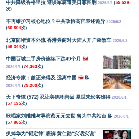
中共降级香格里拉 避谈军腐遭美日菲围剿
(
55,539
2026/6/2
次)
不再维护习核心地位？中共政协高官表述诡异
2026/6/2
(
60,804
次)
北京防堵资本外流 香港券商对大陆人开户踩煞车
2026/6/2
(
56,344
次)
中国百城二手房价连续下跌49个月
🖼️
(
74,363
次)
2026/6/1
经济专家：趁还来得及 远离中国
🖼️
📝
(
79,200
次)
2026/6/1
天下奇谭 (572) 忍让美德积善因 累世未讼实难得
2026/6/1
(
57,135
次)
歌唱家刘维维与导演蔡元元去世 曾为中共站台 📝
2026/6/1
(
57,865
次)
扒掉华为“韬定律”底裤 黄仁勋“实话实说”