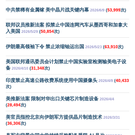
中共禁稀有金属镓 美中晶片战关键内幕
(
53,999
次)
2026/6/9
联邦议员推新法案 拟禁止中国连网汽车从墨西哥和加拿大
入美国
(
50,854
次)
2026/5/29
伊朗最高领袖下令 禁止浓缩铀运出国
(
63,910
次)
2026/5/23
美国联邦通讯委员会计划禁止中国实验室检测输美电子设
备
(
31,348
次)
2026/4/10
印度禁止高速公路收费系统使用中国摄像头
(
40,433
2026/4/9
次)
美推新法案 限制对华出口关键芯片制造设备
2026/4/4
(
28,494
次)
美官员指控北京向伊朗军方提供晶片制造技术
2026/3/31
(
36,306
次)