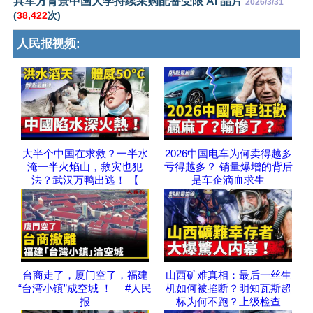
具军方背景中国大学持续采购配备受限 AI 晶片
2026/3/31
(
38,422
次)
人民报视频:
大半个中国在求救？一半水
2026中国电车为何卖得越多
淹一半火焰山，救灾也犯
亏得越多？ 销量爆增的背后
法？武汉万鸭出逃！ 【
是车企滴血求生
台商走了，厦门空了，福建
山西矿难真相：最后一丝生
“台湾小镇”成空城 ！｜ #人民
机如何被掐断？明知瓦斯超
报
标为何不跑？上级检查