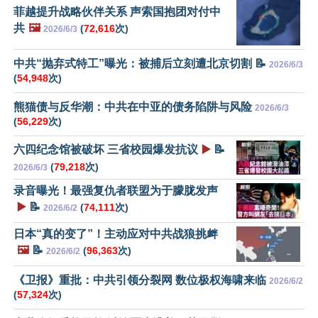
菲越提升战略伙伴关系 声索国抱团对付中
共
🖼️
(
72,616
次)
2026/6/3
中共“抛弃式特工”曝光：被捕后立刻遭北京切割 📝
2026/6/3
(
54,948
次)
熊猫债与反华潮：中共在中亚的债务陷阱与风险
2026/6/3
(
56,229
次)
六四纪念馆被破坏 三省校园爆发抗议
▶️
📝
(
79,218
次)
2026/6/3
录音曝光！最强复仇者联盟为于朦胧发声
▶️
📝
(
74,111
次)
2026/6/2
日本“真的变了”！主动应对中共战狼挑衅
🖼️
📝
(
96,363
次)
2026/6/2
《卫报》重批：中共引领分裂网 数位极权海啸来临
2026/6/2
(
57,324
次)