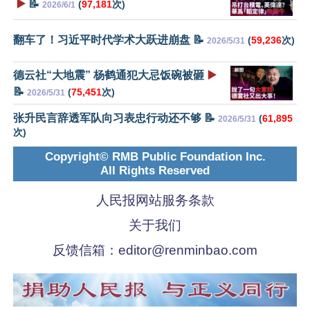
▶️
📝
(
97,181
次)
2026/6/1
翻车了！习近平时代学术大跃进崩盘 📝
(
59,236
次)
2026/5/31
德云社“大地震” 杨鹤通犯大忌饭碗被砸
▶️
📝
(
75,451
次)
2026/5/31
张升民言辞透军队向习表忠行动还不够 📝
(
61,895
2026/5/31
次)
Copyright© RMB Public Foundation Inc.
All Rights Reserved
人民报网站服务条款
关于我们
反馈信箱：
editor@renminbao.com