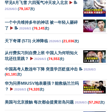
罕见6月飞雪 六四冤气冲天攻入北京
▶️
📝
(
79,167
次)
2026/6/3
一个中共维持多年的神话 被一年轻人砸碎
了
▶️
📝
(
76,145
次)
2026/6/3
天下奇谭 (573) 火神降临
(
21,036
次)
2026/6/3
从付费实习到自费上班 中国人为何明知火
坑还往里跳？
▶️
(
74,553
次)
2026/6/3
中国高考人数连年下降 突显学历贬值冲击 📝
2026/6/3
(
61,181
次)
华为问界M9USV地表最强？能救杨兰兰吗
？
▶️
(
74,320
次)
2026/6/3
美国与北京接触 每次都会提黄岩岛问题
(
57,262
次)
2026/6/3