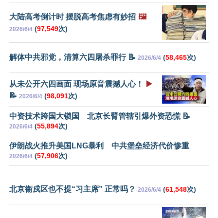
大陆高考倒计时 摆脱高考焦虑有妙招
🖼️
(
97,549
次)
2026/6/4
解体中共邪党，清算六四屠杀罪行 📝
(
58,465
次)
2026/6/4
从未公开六四画面 现场原音震撼人心！
▶️
📝
(
98,091
次)
2026/6/4
中资技术跨国大锁国 北京长臂管辖引爆外资恐慌 📝
(
55,894
次)
2026/6/4
伊朗战火推升美国LNG暴利 中共堡垒经济代价惨重
(
57,906
次)
2026/6/4
北京衞戍区也不提“习主席” 正常吗？
(
61,548
次)
2026/6/4