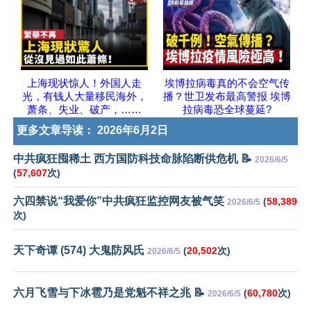
上海现状惊人！外国人走
埃博拉病毒真的不会空气传
光，有钱人大量移民海外，
播？世卫发布最高警报 埃博
萧条、失业、破产，……
拉病毒恐全球蔓延?
更多文章导读：
2026年6月2日
中共疯狂囤稀土 西方国防科技命脉陷断供危机 📝
2026/6/5
(
57,607
次)
六四禁说“我爱你”中共疯狂监控网友被气笑
(
58,389
2026/6/5
次)
天下奇谭 (574) 大鬼防风氏
(
20,502
次)
2026/6/5
六月飞雪与下冰雹乃是党魁不祥之兆 📝
(
60,780
次)
2026/6/5