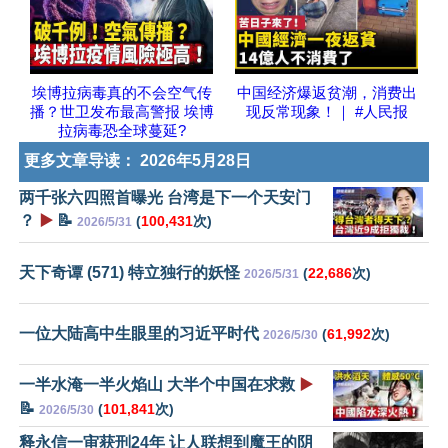
埃博拉病毒真的不会空气传
中国经济爆返贫潮，消费出
播？世卫发布最高警报 埃博
现反常现象！｜ #人民报
拉病毒恐全球蔓延?
更多文章导读：
2026年5月28日
两千张六四照首曝光 台湾是下一个天安门
？
▶️
📝
(
100,431
次)
2026/5/31
天下奇谭 (571) 特立独行的妖怪
(
22,686
次)
2026/5/31
一位大陆高中生眼里的习近平时代
(
61,992
次)
2026/5/30
一半水淹一半火焰山 大半个中国在求救
▶️
📝
(
101,841
次)
2026/5/30
释永信一审获刑24年 让人联想到魔王的阴