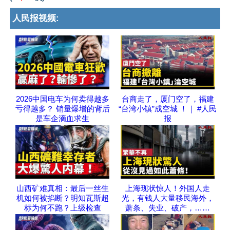
人民报视频:
2026中国电车为何卖得越多
台商走了，厦门空了，福建
亏得越多？ 销量爆增的背后
“台湾小镇”成空城 ！｜ #人民
是车企滴血求生
报
山西矿难真相：最后一丝生
上海现状惊人！外国人走
机如何被掐断？明知瓦斯超
光，有钱人大量移民海外，
标为何不跑？上级检查
萧条、失业、破产，……