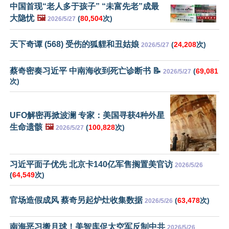
中国首现“老人多于孩子” “未富先老”成最
大隐忧
🖼️
(
80,504
次)
2026/5/27
天下奇谭 (568) 受伤的狐貍和丑姑娘
(
24,208
次)
2026/5/27
蔡奇密奏习近平 中南海收到死亡诊断书 📝
(
69,081
2026/5/27
次)
UFO解密再掀波澜 专家：美国寻获4种外星
生命遗骸
🖼️
(
100,828
次)
2026/5/27
习近平面子优先 北京卡140亿军售搁置美官访
2026/5/26
(
64,549
次)
官场造假成风 蔡奇另起炉灶收集数据
(
63,478
次)
2026/5/26
南海恶习搬月球！美智库促太空军反制中共
2026/5/26