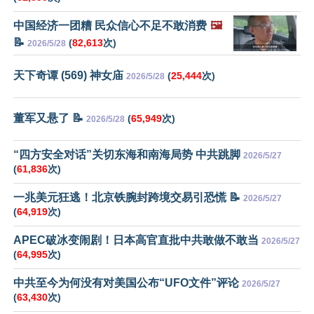
中国经济一团糟 民众信心不足不敢消费
🖼️
📝
(
82,613
次)
2026/5/28
天下奇谭 (569) 神女庙
(
25,444
次)
2026/5/28
董军又悬了 📝
(
65,949
次)
2026/5/28
“四方安全对话”关切东海和南海局势 中共跳脚
2026/5/27
(
61,836
次)
一兆美元狂逃！北京铁腕封跨境交易引恐慌 📝
2026/5/27
(
64,919
次)
APEC破冰变闹剧！日本高官直批中共敢做不敢当
2026/5/27
(
64,995
次)
中共至今为何没有对美国公布“UFO文件”评论
2026/5/27
(
63,430
次)