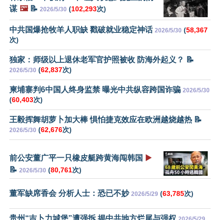
谋
🖼️
📝
(
102,293
次)
2026/5/30
中共国爆抢牧羊人职缺 戳破就业稳定神话
(
58,367
2026/5/30
次)
独家：师级以上退休老军官护照被收 防海外起义？ 📝
(
62,837
次)
2026/5/30
柬埔寨判6中国人终身监禁 曝光中共纵容跨国诈骗
2026/5/30
(
60,403
次)
王毅挥舞胡萝卜加大棒 惧怕捷克效应在欧洲越烧越热 📝
(
62,676
次)
2026/5/30
前公安董广平一只橡皮艇跨黄海闯韩国
▶️
📝
(
80,761
次)
2026/5/30
董军缺席香会 分析人士：恐已不妙
(
63,785
次)
2026/5/29
贵州“吉卜力城堡”遭强拆 揭中共地方烂尾与强权
2026/5/29