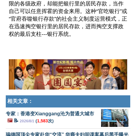
限的各级政府，却能把银行里的居民存款，当作
自己可以任意挥霍的资金来用。这种“官吃银行”或
“官府吞噬银行存款”的社会主义制度运营模式，正
在迅速掏空银行里的居民存款，进而掏空支撑政
权的最后支柱---银行系统。
相关文章：
专家：香港变Xianggang沦为普通大城市
🖼️
📝
(
1,583
次)
2026/8/1
骗德国顶尖专家赴华“交流” 华裔夫妇间谍案幕后黑手曝光