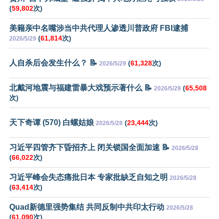
(
59,802
次)
美籍亲中名嘴涉当中共代理人渗透川普政府 FBI逮捕
(
61,814
次)
2026/5/29
人自杀后会发生什么？ 📝
(
61,328
次)
2026/5/29
北戴河地震与福建雷暴大戏预示著什么 📝
(
65,508
2026/5/29
次)
天下奇谭 (570) 白螺姑娘
(
23,444
次)
2026/5/28
习近平四管齐下昏招齐上 闭关锁国全面加速 📝
2026/5/28
(
66,022
次)
习近平峰会失态痛批日本 专家批缺乏自知之明
2026/5/28
(
63,414
次)
Quad新德里强势集结 共同反制中共印太行动
2026/5/28
(
61,090
次)