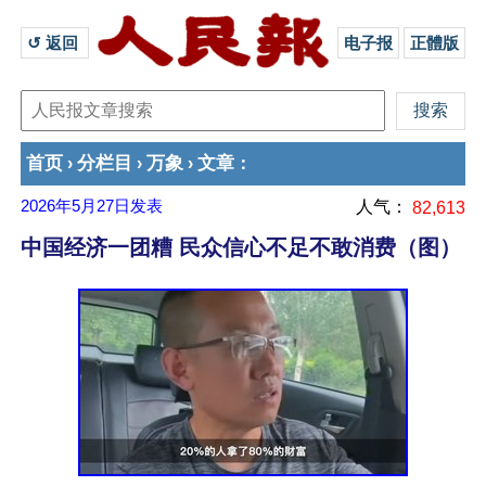
↺ 返回 
电子报
正體版
首页
分栏目
万象
文章
›
›
›
：
2026年5月27日
发表
人气：
82,613
中国经济一团糟 民众信心不足不敢消费（图）