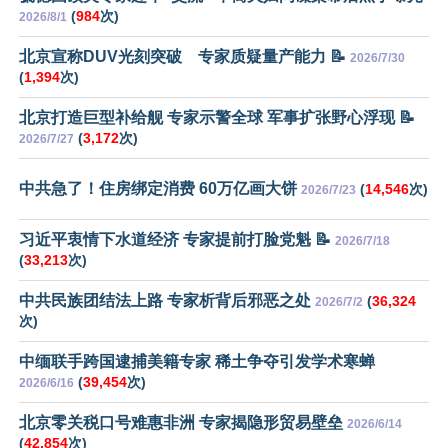
(
984
次)
2026/8/1
北京宣称DUV光刻突破 专家质疑量产能力 📝
2026/7/30
(
1,394
次)
北京打造巨型补给舰 专家示警全球 军事扩张野心浮现 📝
(
3,172
次)
2026/7/27
中共急了！住房绑定消费 60万亿画大饼
(
14,546
次)
2026/7/23
习近平衷情下水道经济 专家提前打脸党魁 📝
2026/7/18
(
33,213
次)
中共民族团结法上路 专家析背后邪恶之处
(
36,324
2026/7/2
次)
中缅联手跨国逮捕美籍专家 稀土争夺引发学术寒蝉
(
39,454
次)
2026/6/16
北京零关税口号难惠非洲 专家揭隐形贸易壁垒
2026/6/14
(
42,854
次)