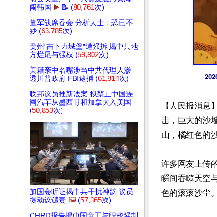
闯韩国
▶️
📝 (
80,761
次)
董军缺席香会 分析人士：恐已不
妙 (
63,785
次)
贵州“吉卜力城堡”遭强拆 揭中共地
方烂尾与强权 (
59,802
次)
美籍亲中名嘴涉当中共代理人渗
20
透川普政府 FBI逮捕 (
61,814
次)
联邦议员推新法案 拟禁止中国连
网汽车从墨西哥和加拿大入美国
【人民报消息】
(
50,853
次)
击，巨大的沙
山，橘红色的沙
许多网友上传
瞬间吞噬天空
加国会听证揭中共干扰神韵 议员
色的滚滚沙尘。
提动议谴责
🖼️
(
57,365
次)
CHRD报告揭中国童工与职校强制