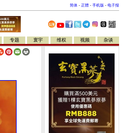
简体
-
正體
-
手机版
-
电子报
专题
寰宇
维权
视频
杂谈