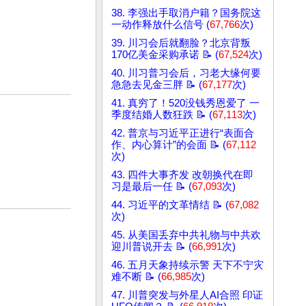
38. 李强出手取消户籍？国务院这
一动作释放什么信号 (
67,766
次)
39. 川习会后就翻脸？北京背叛
170亿美金采购承诺 📝 (
67,524
次)
40. 川习普习会后，习老大缘何要
急急去见金三胖 📝 (
67,177
次)
41. 真穷了！520没钱秀恩爱了 一
季度结婚人数狂跌 📝 (
67,113
次)
42. 普京与习近平正进行“表面合
作、内心算计”的会面 📝 (
67,112
次)
43. 四件大事齐发 改朝换代在即
习是最后一任 📝 (
67,093
次)
44. 习近平的文革情结 📝 (
67,082
次)
45. 从美国丢弃中共礼物与中共欢
迎川普说开去 📝 (
66,991
次)
46. 五月天象持续示警 天下不宁灾
难不断 📝 (
66,985
次)
47. 川普突发与外星人AI合照 印证