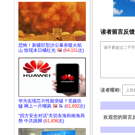
读者留言反馈
恐怖！新疆巨型沙尘暴吞噬火焰
山 惊现末日橘红光
🖼️
(
64,151
次)
读者暱称:
华为实现芯片性能突破？党媒吹
嘘 网上一片嘲讽
🖼️
📝 (
61,692
次)
“四方安全对话”关切东海和南海局
欢迎您的留言
势 中共跳脚 (
61,836
次)