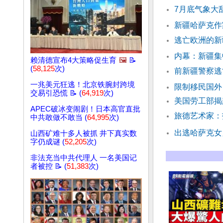
7月底气象大
新疆哈萨克作
逃亡欧洲的新
内幕：新疆集
赖清德宣布4大策略促生育
🖼️
📝
(
58,125
次)
前新疆警察逃
一兆美元狂逃！北京铁腕封跨境
限制移民国外
交易引恐慌 📝 (
64,919
次)
美国劳工部揭
APEC破冰变闹剧！日本高官直批
旅德艺术家：
中共敢做不敢当 (
64,995
次)
出逃哈萨克女
山西矿难十多人被抓 井下真实数
字仍成谜 (
52,205
次)
非法充当中共代理人 一名美国记
者被控 📝 (
51,383
次)