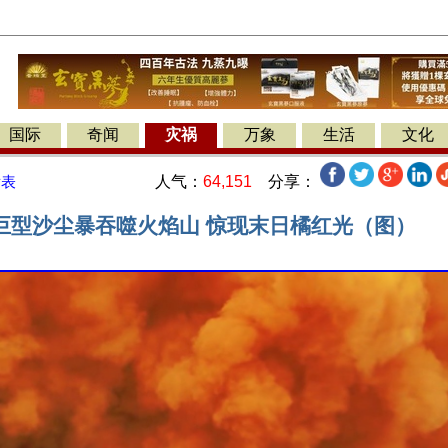
国际
奇闻
灾祸
万象
生活
文化
人气：
64,151
分享：
发表
巨型沙尘暴吞噬火焰山 惊现末日橘红光（图）