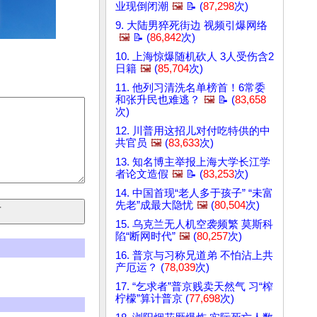
业现倒闭潮
🖼️
📝 (
87,298
次)
9. 大陆男猝死街边 视频引爆网络
🖼️
📝 (
86,842
次)
10. 上海惊爆随机砍人 3人受伤含2
日籍
🖼️
(
85,704
次)
11. 他列习清洗名单榜首！6常委
和张升民也难逃？
🖼️
📝 (
83,658
次)
12. 川普用这招儿对付吃特供的中
共官员
🖼️
(
83,633
次)
13. 知名博主举报上海大学长江学
者论文造假
🖼️
📝 (
83,253
次)
14. 中国首现“老人多于孩子” “未富
先老”成最大隐忧
🖼️
(
80,504
次)
15. 乌克兰无人机空袭频繁 莫斯科
陷“断网时代”
🖼️
(
80,257
次)
16. 普京与习称兄道弟 不怕沾上共
产厄运？ (
78,039
次)
17. “乞求者”普京贱卖天然气 习“榨
柠檬”算计普京 (
77,698
次)