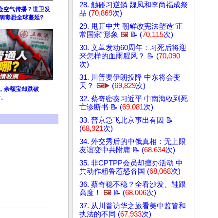
28. 触碰习逆鳞 魏凤和李尚福成祭
会空气传播？世卫发
品 (
70,869
次)
病毒恐全球蔓延?
29. 甩开中共 朝鲜改宪法塑造“正
常国家”形象
🖼️
📝 (
70,115
次)
30. 文革发动60周年：习死后将迎
来怎样的血雨腥风？ 📝 (
70,090
次)
31. 川普要伊朗投降 中东将会变
天？
🖼️▶️
(
69,829
次)
%，余额宝却跌破
亏、
32. 蔡奇密奏习近平 中南海收到死
亡诊断书 📝 (
69,081
次)
33. 普京急飞北京事出有因 📝
(
68,921
次)
34. 外交秀后的中俄真相：无上限
友谊变中共附庸 📝 (
68,634
次)
35. 非CPTPP会员却擅办活动 中
共动作粗鲁惹怒各国 (
68,068
次)
36. 蔡奇稳不稳？全看沙发、鞋跟
高度！
🖼️
📝 (
68,006
次)
37. 从川普访华之旅看美中监管和
执法的不同 (
67,933
次)