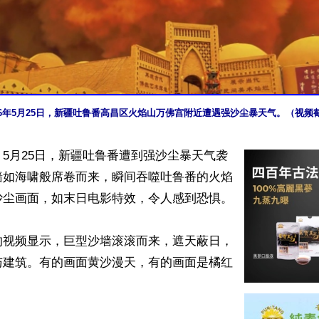
26年5月25日，新疆吐鲁番高昌区火焰山万佛宫附近遭遇强沙尘暴天气。（视频
5月25日，新疆吐鲁番遭到强沙尘暴天气袭
墙如海啸般席卷而来，瞬间吞噬吐鲁番的火焰
尘画面，如末日电影特效，令人感到恐惧。

的视频显示，巨型沙墙滚滚而来，遮天蔽日，
与建筑。有的画面黄沙漫天，有的画面是橘红

