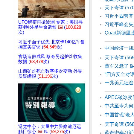
天下奇谭 (57
习近平四管齐
UFO解密再掀波澜 专家：美国寻
习近平峰会失
获4种外星生命遗骸
🖼️
(
100,828
次)
Quad新德
习近平面子优先 北京卡140亿军售
搁置美官访 (
64,549
次)
中国经济一团
官场造假成风 蔡奇另起炉灶收集
天下奇谭 (56
数据 (
63,478
次)
董军又悬了

山西矿难死亡数字多次变动 外界
“四方安全对
质疑瞒报 (
51,196
次)
一兆美元狂逃
APEC破冰
中共至今为何
中国首现“老人
天下奇谭 (5
退党中心：大量中共警察遭厄运
触目惊心
🖼️
📝 (
59,275
次)
蔡奇密奏习近