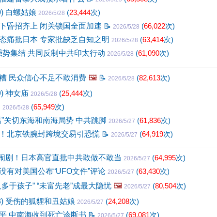
0) 白螺姑娘
(
23,444
次)
2026/5/28
下昏招齐上 闭关锁国全面加速
📝
(
66,022
次)
2026/5/28
态痛批日本 专家批缺乏自知之明
(
63,414
次)
2026/5/28
里强势集结 共同反制中共印太行动
(
61,090
次)
2026/5/28
糟 民众信心不足不敢消费
🖼️
📝
(
82,613
次)
2026/5/28
9) 神女庙
(
25,444
次)
2026/5/28

(
65,949
次)
2026/5/28
话”关切东海和南海局势 中共跳脚
(
61,836
次)
2026/5/27
！北京铁腕封跨境交易引恐慌
📝
(
64,919
次)
2026/5/27
变闹剧！日本高官直批中共敢做不敢当
(
64,995
次)
2026/5/27
没有对美国公布“UFO文件”评论
(
63,430
次)
2026/5/27
多于孩子” “未富先老”成最大隐忧
🖼️
(
80,504
次)
2026/5/27
68) 受伤的狐貍和丑姑娘
(
24,208
次)
2026/5/27
平 中南海收到死亡诊断书
📝
(
69,081
次)
2026/5/27