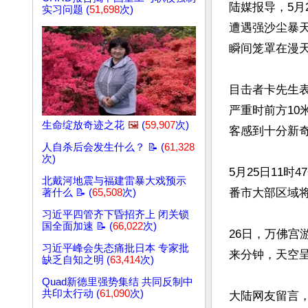
陆媒报导，5月
实习问题 (
51,698
次)
遭遇强沙尘暴
瞬间笼罩在漫天
目击者卡先生
严重时前方10
生命绽放奇迹之花
🖼️
(
59,907
次)
客感到十分新
人自杀后会发生什么？ 📝 (
61,328
次)
5月25日11
北戴河地震与福建雷暴大戏预示
番市大部区域将
著什么 📝 (
65,508
次)
习近平四管齐下昏招齐上 闭关锁
国全面加速 📝 (
66,022
次)
26日，万佛
习近平峰会失态痛批日本 专家批
来分钟，天空呈
缺乏自知之明 (
63,414
次)
Quad新德里强势集结 共同反制中
共印太行动 (
61,090
次)
大陆网友留言，