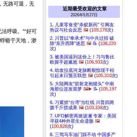
，无路可退，无
近期最受欢迎的文章
2026年5月27日
1. 儿童零食变“杀蚁新药” 引网友
热议与社会反思
🖼️
(
109,178
次)
无法呼吸。”“好可
2. 川普以“奉承术”与中共过招 破
寄蜉蝣于天地，渺
除“东升西降”迷思
🖼️
📝 (
108,220
次)
3. 被美国逼到这份上！习与鲁比
欧握手超尴尬
🖼️
(
106,933
次)
4. 幼发拉底河龙脉断裂惊现干枯
引起末日预言联想
🖼️
(
105,310
次)
5. 大陆网友“箭射龙袍猪头” 中南
海那位连发噩梦
🖼️▶️
📝 (
105,197
次)
6. 习紧抓“台湾”当红线 川普四两
拨千斤捞成果
🖼️
(
103,338
次)
7. UFO解密再掀波澜 专家：美国
寻获4种外星生命遗骸
🖼️
(
100,828
次)
8. 三驾马车油门踩不动 中国多产