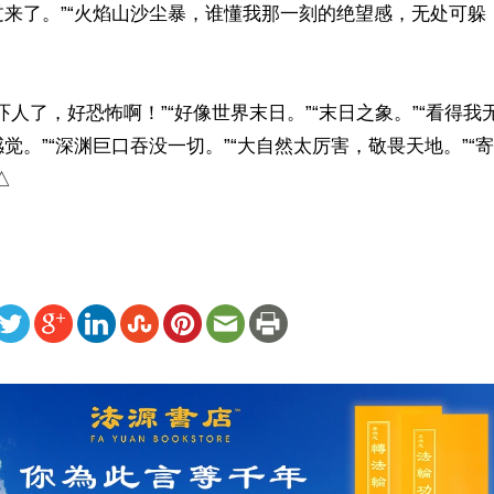
过来了。”“火焰山沙尘暴，谁懂我那一刻的绝望感，无处可躲
吓人了，好恐怖啊！”“好像世界末日。”“末日之象。”“看得我
觉。”“深渊巨口吞没一切。”“大自然太厉害，敬畏天地。”“
△
ww.renminbao.com/rmb/articles/2026/5/27/95335.html