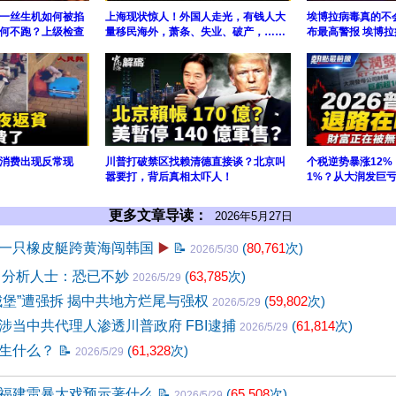
一丝生机如何被掐
上海现状惊人！外国人走光，有钱人大
埃博拉病毒真的不
何不跑？上级检查
量移民海外，萧条、失业、破产，……
布最高警报 埃博拉
消费出现反常现
川普打破禁区找赖清德直接谈？北京叫
个税逆势暴涨12
嚣要打，背后真相太吓人！
1%？从大润发巨
更多文章导读：
2026年5月27日
一只橡皮艇跨黄海闯韩国
▶️
📝
(
80,761
次)
2026/5/30
 分析人士：恐已不妙
(
63,785
次)
2026/5/29
城堡”遭强拆 揭中共地方烂尾与强权
(
59,802
次)
2026/5/29
涉当中共代理人渗透川普政府 FBI逮捕
(
61,814
次)
2026/5/29
发生什么？
📝
(
61,328
次)
2026/5/29
福建雷暴大戏预示著什么
📝
(
65,508
次)
2026/5/29