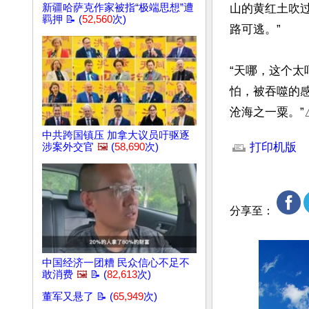
山的黄红土吹
新疆哈萨克作家被指“极端思想”遭
羁押 📝 (
52,560
次)
路可逃。”

“天哪，这个太
怕，被吞噬的感
沧海之一粟。”
文章网址: http://w
中共跨国镇压 加拿大议员吁驱逐
打印机版
涉案外交官
🖼️
(
58,690
次)
分享至：
中国经济一团糟 民众信心不足不
敢消费
🖼️
📝 (
82,613
次)
董军又悬了 📝 (
65,949
次)