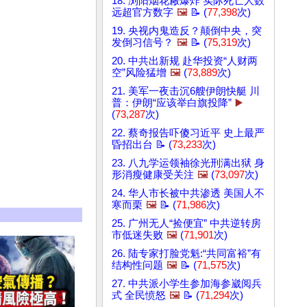
18. 浏阳烟花厰爆炸 实际死亡人数
远超官方数字
🖼️
📝 (
77,398
次)
19. 央视内鬼造反？颠倒中央，突
发倒习信号？
🖼️
📝 (
75,319
次)
20. 中共出新规 赴华投资“人财两
空”风险猛增
🖼️
(
73,889
次)
21. 美军一夜击沉6艘伊朗快艇 川
普：伊朗“应该举白旗投降”
▶️
(
73,287
次)
22. 蔡奇报告吓傻习近平 史上最严
昏招出台 📝 (
73,233
次)
23. 八九学运领袖徐光刑满出狱 身
形消瘦健康受关注
🖼️
(
73,097
次)
24. 华人市长被中共渗透 美国人不
寒而栗
🖼️
📝 (
71,986
次)
25. 广州无人“捡便宜” 中共逆转房
市低迷失败
🖼️
(
71,901
次)
26. 陆专家打脸党魁:“共同富裕”有
结构性问题
🖼️
📝 (
71,575
次)
27. 中共派小学生参加海参崴阅兵
式 全民愤怒
🖼️
📝 (
71,294
次)