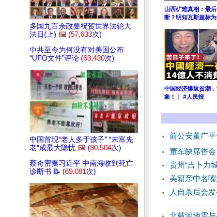
山西矿难真相：最后
断？明知瓦斯超标为
多国九百余政要祝贺世界法轮大
法日(上)
🖼️
(
57,633
次)
中共至今为何没有对美国公布
“UFO文件”评论 (
63,430
次)
中国经济爆返贫潮，
象！｜ #人民报
前公安董广平
中国首现“老人多于孩子” “未富先
老”成最大隐忧
🖼️
(
80,504
次)
董军缺席香会
蔡奇密奏习近平 中南海收到死亡
贵州“吉卜力
诊断书 📝 (
69,081
次)
美籍亲中名嘴
人自杀后会
北戴河地震与