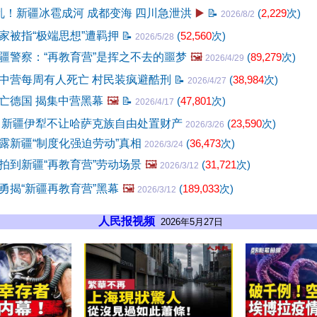
乱！新疆冰雹成河 成都变海 四川急泄洪
▶️
📝
(
2,229
次)
2026/8/2
家被指“极端思想”遭羁押
📝
(
52,560
次)
2026/5/28
疆警察：“再教育营”是挥之不去的噩梦
🖼️
(
89,279
次)
2026/4/29
中营每周有人死亡 村民装疯避酷刑
📝
(
38,984
次)
2026/4/27
亡德国 揭集中营黑幕
🖼️
📝
(
47,801
次)
2026/4/17
 新疆伊犁不让哈萨克族自由处置财产
(
23,590
次)
2026/3/26
露新疆“制度化强迫劳动”真相
(
36,473
次)
2026/3/24
拍到新疆“再教育营”劳动场景
🖼️
(
31,721
次)
2026/3/12
勇揭“新疆再教育营”黑幕
🖼️
(
189,033
次)
2026/3/12
人民报视频
2026年5月27日