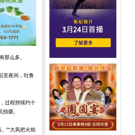
有那么多。

午后至夜间，吐鲁
暴，过程持续约十
拍摄。

。”“大风把火焰