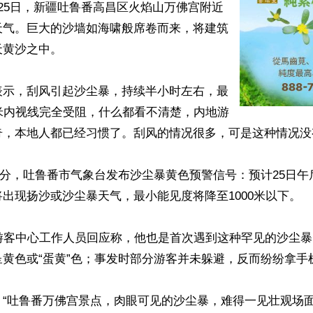
25日，新疆吐鲁番高昌区火焰山万佛宫附近
天气。巨大的沙墙如海啸般席卷而来，将建筑
黄沙之中。

表示，刮风引起沙尘暴，持续半小时左右，最
米内视线完全受阻，什么都看不清楚，内地游
奇，本地人都已经习惯了。刮风的情况很多，可是这种情况没
时47分，吐鲁番市气象台发布沙尘暴黄色预警信号：预计25日
出现扬沙或沙尘暴天气，最小能见度将降至1000米以下。

宫游客中心工作人员回应称，他也是首次遇到这种罕见的沙尘
黄色或“蛋黄”色；事发时部分游客并未躲避，反而纷纷拿手机
“吐鲁番万佛宫景点，肉眼可见的沙尘暴，难得一见壮观场面