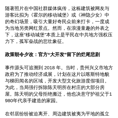
随著照片在中国社群媒体疯传，这栋建筑被网友与
游客比拟为《霍尔的移动城堡》或《神隐少女》中
的奇幻场景，吸引大量好奇民众前来打卡，一度成
为当地另类网红景点。然而，在浪漫童趣的外表之
下，这座“移动城堡”本质上是平民在中共地方强权压
力下，孤军奋战的悲壮象征。

政策朝令夕改：官方“大开发”留下的烂尾悲剧  
事件源头可追溯到 2018 年。当时，贵州兴义市地方
政府为了推动经济成展，计划在这片以喀斯特地貌
与梯田闻名的区域，开发大型文化旅游度假项目。
为此，当局强行拆除陈天明所在村庄的大部分房
屋。陈天明的父母拒绝搬迁，他也决意守护祖父于1
980年代亲手建造的家园。

在邻居纷纷被迫离开、周边建筑被夷为平地的孤立