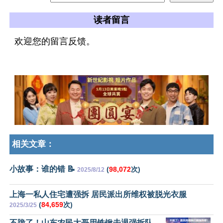
读者留言
欢迎您的留言反馈。
相关文章：
小故事：谁的错 📝
(
98,072
次)
2025/8/12
上海一私人住宅遭强拆 居民派出所维权被脱光衣服
(
84,659
次)
2025/3/25
不跪了！山东农民大哥用铁锹击退强拆队