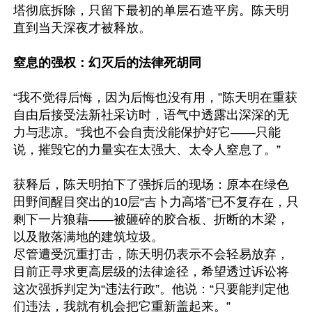
塔彻底拆除，只留下最初的单层石造平房。陈天明
直到当天深夜才被释放。

窒息的强权：幻灭后的法律死胡同
“我不觉得后悔，因为后悔也没有用，”陈天明在重获
自由后接受法新社采访时，语气中透露出深深的无
力与悲凉。“我也不会自责没能保护好它——只能
说，摧毁它的力量实在太强大、太令人窒息了。”

获释后，陈天明拍下了强拆后的现场：原本在绿色
田野间醒目突出的10层“吉卜力高塔”已不复存在，只
剩下一片狼藉——被砸碎的胶合板、折断的木梁，
以及散落满地的建筑垃圾。

尽管遭受沉重打击，陈天明仍表示不会轻易放弃，
目前正寻求更高层级的法律途径，希望透过诉讼将
这次强拆判定为“违法行政”。他说：“只要能判定他
们违法，我就有机会把它重新盖起来。”
