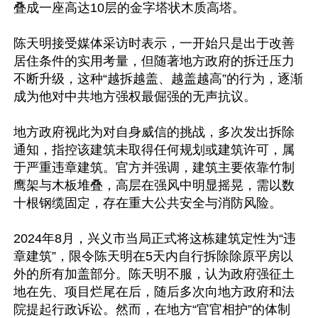
叠成一座高达10层的金字塔状木质高塔。

陈天明接受媒体采访时表示，一开始只是出于改善
居住条件的实用考量，但随著地方政府的拆迁压力
不断升级，这种“越拆越盖、越盖越高”的行为，逐渐
成为他对中共地方强权最倔强的无声抗议。

地方政府视此为对自身威信的挑战，多次发出拆除
通知，指控该建筑未取得任何规划或建筑许可，属
于严重违章建筑。官方并强调，建筑主要依靠竹制
鹰架与木板堆叠，高层在强风中明显摇晃，需以数
十根钢缆固定，存在重大公共安全与消防风险。

2024年8月，兴义市当局正式将这栋建筑定性为“违
章建筑”，限令陈天明在5天内自行拆除除原平房以
外的所有加盖部分。陈天明不服，认为政府强征土
地在先、项目烂尾在后，随后多次向地方政府和法
院提起行政诉讼。然而，在地方“官官相护”的体制