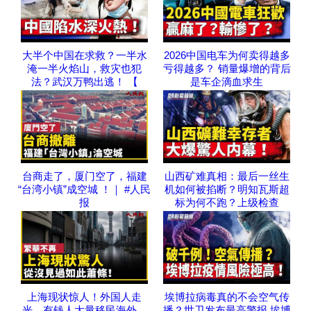
大半个中国在求救？一半水
2026中国电车为何卖得越多
淹一半火焰山，救灾也犯
亏得越多？ 销量爆增的背后
法？武汉万鸭出逃！ 【
是车企滴血求生
台商走了，厦门空了，福建
山西矿难真相：最后一丝生
“台湾小镇”成空城 ！｜ #人民
机如何被掐断？明知瓦斯超
报
标为何不跑？上级检查
上海现状惊人！外国人走
埃博拉病毒真的不会空气传
光，有钱人大量移民海外，
播？世卫发布最高警报 埃博