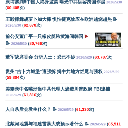
柬埔寨判6中国人终身监禁 曝光中共纵容跨国诈骗
2026/5/30
(
60,405
次)
王毅挥舞胡萝卜加大棒 惧怕捷克效应在欧洲越烧越热 📝
(
62,678
次)
2026/5/30
前公安董广平一只橡皮艇跨黄海闯韩国
▶️
📝
(
80,766
次)
2026/5/30
董军缺席香会 分析人士：恐已不妙
(
63,787
次)
2026/5/29
贵州“吉卜力城堡”遭强拆 揭中共地方烂尾与强权
2026/5/29
(
59,804
次)
美籍亲中名嘴涉当中共代理人渗透川普政府 FBI逮捕
(
61,816
次)
2026/5/29
人自杀后会发生什么？ 📝
(
61,330
次)
2026/5/29
北戴河地震与福建雷暴大戏预示著什么 📝
(
65,511
2026/5/29