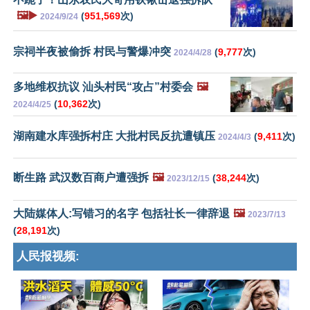
🖼️▶️
(
951,569
次)
2024/9/24
宗祠半夜被偷拆 村民与警爆冲突
(
9,777
次)
2024/4/28
多地维权抗议 汕头村民“攻占”村委会
🖼️
(
10,362
次)
2024/4/25
湖南建水库强拆村庄 大批村民反抗遭镇压
(
9,411
次)
2024/4/3
断生路 武汉数百商户遭强拆
🖼️
(
38,244
次)
2023/12/15
大陆媒体人:写错习的名字 包括社长一律辞退
🖼️
2023/7/13
(
28,191
次)
人民报视频: