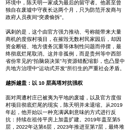
环境中，陈天明一家成为最后的留守者。他甚至曾
独自在废墟中守夜长达两个月，只为防范开发商与
政府人员夜间“突袭偷拆”。

讽刺的是，这个由官方强力推动、号称能带来大量
商机的度假村项目，在摧毁无数村民家园后，却因
资金断链、地方债务沉重等体制性问题而停摆，最
终彻底烂尾取消。这并非孤例，而是贵州等中西部
省份常见的“拍脑袋决策”与资源错配缩影，也凸显中
共地方治理中“运动式开发”所衍生的严重社会矛盾。

越拆越盖：以 10 层高塔对抗强权  
面对周遭村庄已被夷为平地的废墟，以及官方度假
村项目彻底烂尾的现实，陈天明并未退缩。从2019
年起，他开始以一种充满讽刺意味的方式进行反
抗：持续在祖传平房上加盖扩建。2019年盖至第5
层，2022年达第6层，2023年推进至第7层，最终堆