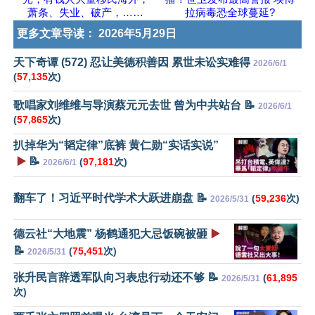
萧条、失业、破产，……
拉病毒恐全球蔓延?
更多文章导读：
2026年5月29日
天下奇谭 (572) 忍让美德积善因 累世未讼实难得
2026/6/1
(
57,135
次)
歌唱家刘维维与导演蔡元元去世 曾为中共站台 📝
2026/6/1
(
57,865
次)
扒掉华为“韬定律”底裤 黄仁勋“实话实说”
▶️
📝
(
97,181
次)
2026/6/1
翻车了！习近平时代学术大跃进崩盘 📝
(
59,236
次)
2026/5/31
德云社“大地震” 杨鹤通犯大忌饭碗被砸
▶️
📝
(
75,451
次)
2026/5/31
张升民言辞透军队向习表忠行动还不够 📝
(
61,895
2026/5/31
次)