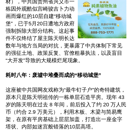
材），中共国贵州省兴义市一
栋因外观酷似宫崎骏吉卜力动
画而爆红的10层自建“移动城
堡”，已于5月20日遭地方政府
强制拆除大部分结构。这起事
件不仅终结了屋主陈天明长达
数年与地方当局的对抗，更暴露了中共体制下常见
的强征土地、政策反复、官僚粗暴执法，以及盲目
“大开发”导致的大规模烂尾现象。

耗时八年：废墟中堆叠而成的“移动城堡”
这座被中共国网友戏称为“最牛钉子户”的奇特建筑，
原本只是陈天明祖传的一栋单层石造平房。现年 43 
岁的陈天明在过去 8 年间，前后投入了约 20 万人民
币（约合 2.9 万美元），利用木板、木梁与简易鹰
架，在原有平房基础上层层加盖，打造出一座金字
塔状、内部如迷宫般错落的10层高塔。
