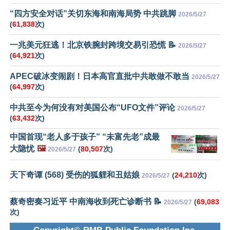
“四方安全对话”关切东海和南海局势 中共跳脚
2026/5/27
(
61,838
次)
一兆美元狂逃！北京铁腕封跨境交易引恐慌 📝
2026/5/27
(
64,921
次)
APEC破冰变闹剧！日本高官直批中共敢做不敢当
2026/5/27
(
64,997
次)
中共至今为何没有对美国公布“UFO文件”评论
2026/5/27
(
63,432
次)
中国首现“老人多于孩子” “未富先老”成最
大隐忧
🖼️
(
80,507
次)
2026/5/27
天下奇谭 (568) 受伤的狐貍和丑姑娘
(
24,210
次)
2026/5/27
蔡奇密奏习近平 中南海收到死亡诊断书 📝
(
69,083
2026/5/27
次)