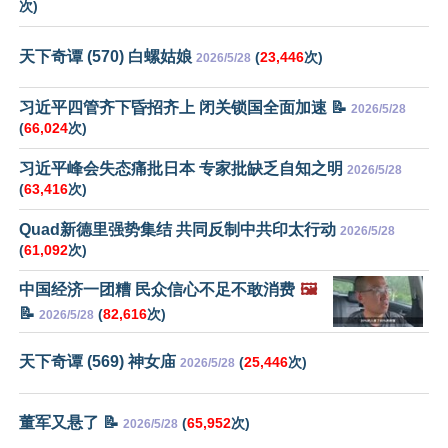
次)
天下奇谭 (570) 白螺姑娘
(
23,446
次)
2026/5/28
习近平四管齐下昏招齐上 闭关锁国全面加速 📝
2026/5/28
(
66,024
次)
习近平峰会失态痛批日本 专家批缺乏自知之明
2026/5/28
(
63,416
次)
Quad新德里强势集结 共同反制中共印太行动
2026/5/28
(
61,092
次)
中国经济一团糟 民众信心不足不敢消费
🖼️
📝
(
82,616
次)
2026/5/28
天下奇谭 (569) 神女庙
(
25,446
次)
2026/5/28
董军又悬了 📝
(
65,952
次)
2026/5/28