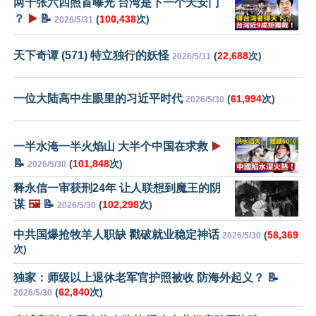
两千张六四照首曝光 台湾是下一个天安门
？
▶️
📝
(
100,438
次)
2026/5/31
天下奇谭 (571) 特立独行的妖怪
(
22,688
次)
2026/5/31
一位大陆高中生眼里的习近平时代
(
61,994
次)
2026/5/30
一半水淹一半火焰山 大半个中国在求救
▶️
📝
(
101,848
次)
2026/5/30
释永信一审获刑24年 让人联想到魔王的阴
谋
🖼️
📝
(
102,298
次)
2026/5/30
中共国爆抢牧羊人职缺 戳破就业稳定神话
(
58,369
2026/5/30
次)
独家：师级以上退休老军官护照被收 防海外起义？ 📝
(
62,840
次)
2026/5/30