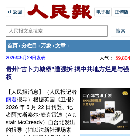
↺ 返回 
电子报
正體版
首页
分栏目
万象
文章
›
›
›
：
2026年5月29日
发表
人气：
59,804
贵州“吉卜力城堡”遭强拆 揭中共地方烂尾与强
权
【人民报消息】（人民报记者
丽君
报导）根据英国《卫报》
2026 年 5 月 22 日刊登、记
者阿拉斯泰尔·麦克雷迪（Ala
stair McCready）自台北发出
的报导（辅以法新社现场素