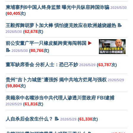
柬埔寨判6中国人终身监禁 曝光中共纵容跨国诈骗
2026/5/30
(
60,405
次)
王毅挥舞胡萝卜加大棒 惧怕捷克效应在欧洲越烧越热 📝
(
62,678
次)
2026/5/30
前公安董广平一只橡皮艇跨黄海闯韩国
▶️
📝
(
80,766
次)
2026/5/30
董军缺席香会 分析人士：恐已不妙
(
63,787
次)
2026/5/29
贵州“吉卜力城堡”遭强拆 揭中共地方烂尾与强权
2026/5/29
(
59,804
次)
美籍亲中名嘴涉当中共代理人渗透川普政府 FBI逮捕
(
61,816
次)
2026/5/29
人自杀后会发生什么？ 📝
(
61,330
次)
2026/5/29