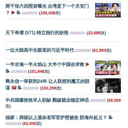
两千张六四照首曝光 台湾是下一个天安门
？
▶️
📝
(
100,438
次)
2026/5/31
天下奇谭 (571) 特立独行的妖怪
(
22,688
次)
2026/5/31
一位大陆高中生眼里的习近平时代
(
61,994
次)
2026/5/30
一半水淹一半火焰山 大半个中国在求救
▶️
📝
(
101,848
次)
2026/5/30
释永信一审获刑24年 让人联想到魔王的阴
谋
🖼️
📝
(
102,298
次)
2026/5/30
中共国爆抢牧羊人职缺 戳破就业稳定神话
(
58,369
2026/5/30
次)
独家：师级以上退休老军官护照被收 防海外起义？ 📝
(
62,840
次)
2026/5/30