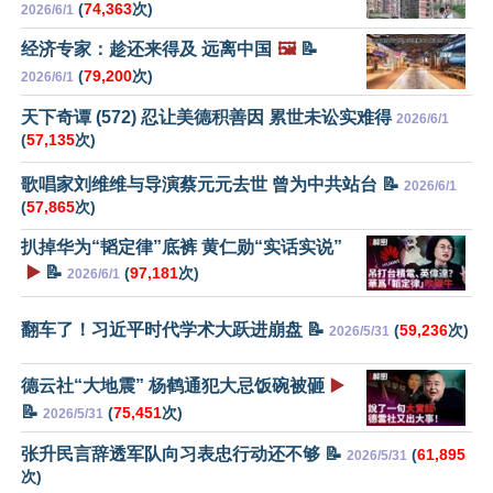
(
74,363
次)
2026/6/1
经济专家：趁还来得及 远离中国
🖼️
📝
(
79,200
次)
2026/6/1
天下奇谭 (572) 忍让美德积善因 累世未讼实难得
2026/6/1
(
57,135
次)
歌唱家刘维维与导演蔡元元去世 曾为中共站台 📝
2026/6/1
(
57,865
次)
扒掉华为“韬定律”底裤 黄仁勋“实话实说”
▶️
📝
(
97,181
次)
2026/6/1
翻车了！习近平时代学术大跃进崩盘 📝
(
59,236
次)
2026/5/31
德云社“大地震” 杨鹤通犯大忌饭碗被砸
▶️
📝
(
75,451
次)
2026/5/31
张升民言辞透军队向习表忠行动还不够 📝
(
61,895
2026/5/31
次)