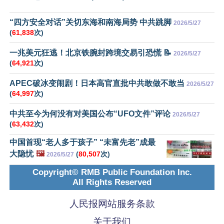
“四方安全对话”关切东海和南海局势 中共跳脚
2026/5/27
(
61,838
次)
一兆美元狂逃！北京铁腕封跨境交易引恐慌 📝
2026/5/27
(
64,921
次)
APEC破冰变闹剧！日本高官直批中共敢做不敢当
2026/5/27
(
64,997
次)
中共至今为何没有对美国公布“UFO文件”评论
2026/5/27
(
63,432
次)
中国首现“老人多于孩子” “未富先老”成最
大隐忧
🖼️
(
80,507
次)
2026/5/27
Copyright© RMB Public Foundation Inc.
All Rights Reserved
人民报网站服务条款
关于我们