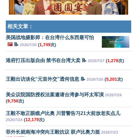
相关文章：
美国战地摄影师：在台湾什么东西最可怕
🖼️
📝
(
1,749
次)
2026/7/30
港府打压出版自由 禁书在台湾大卖 📝
(
1,278
次)
2026/7/27
王毅出访淡化“元首外交”透何信息 📝
(
5,201
次)
2026/7/26
美众议院国防授权法案邀请台湾参与环太军演
2026/7/24
(
9,750
次)
王毅不敢正眼瞧卢比奥 川普警告习21大前放老实点儿
(
12,179
次)
2026/7/24
菲外长就南海冲突向王毅抗议 获卢比奥力挺
2026/7/23