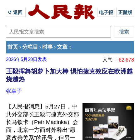
↺ 返回 
电子报
正體版
首页
分栏目
时事
文章
›
›
›
：
2026年5月29日
发表
人气：
62,678
王毅挥舞胡萝卜加大棒 惧怕捷克效应在欧洲越
烧越热
张幸子
【人民报消息】5月27日，中
共外交部长王毅与捷克外交部
长马钦卡（Petr Macinka）会
面，北京一方面对外释出“愿
意改善关系”的讯号，但另一