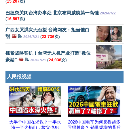
(
15,207
次)
巴纽突关闭台湾办事处 北京布局威胁第一岛链
2026/7/22
(
16,597
次)
广西女哭洪灾无台援 台湾网友：拒当傻白
甜
🖼️
📝
(
23,736
次)
2026/7/21
抓紧战略契机！台湾无人机产业打造“数位
豪猪”
🖼️
📝
(
24,938
次)
2026/7/21
人民报视频:
大半个中国在求救？一半水
2026中国电车为何卖得越多
淹一半火焰山，救灾也犯
亏得越多？ 销量爆增的背后