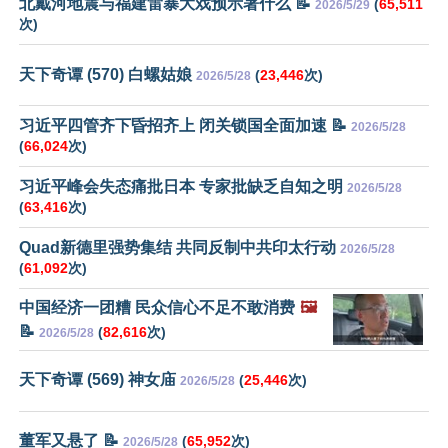
北戴河地震与福建雷暴大戏预示著什么 📝
(
65,511
2026/5/29
次)
天下奇谭 (570) 白螺姑娘
(
23,446
次)
2026/5/28
习近平四管齐下昏招齐上 闭关锁国全面加速 📝
2026/5/28
(
66,024
次)
习近平峰会失态痛批日本 专家批缺乏自知之明
2026/5/28
(
63,416
次)
Quad新德里强势集结 共同反制中共印太行动
2026/5/28
(
61,092
次)
中国经济一团糟 民众信心不足不敢消费
🖼️
📝
(
82,616
次)
2026/5/28
天下奇谭 (569) 神女庙
(
25,446
次)
2026/5/28
董军又悬了 📝
(
65,952
次)
2026/5/28