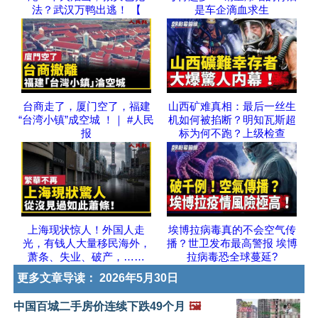
法？武汉万鸭出逃！ 【
是车企滴血求生
台商走了，厦门空了，福建
山西矿难真相：最后一丝生
“台湾小镇”成空城 ！｜ #人民
机如何被掐断？明知瓦斯超
报
标为何不跑？上级检查
上海现状惊人！外国人走
埃博拉病毒真的不会空气传
光，有钱人大量移民海外，
播？世卫发布最高警报 埃博
萧条、失业、破产，……
拉病毒恐全球蔓延?
更多文章导读：
2026年5月30日
中国百城二手房价连续下跌49个月
🖼️