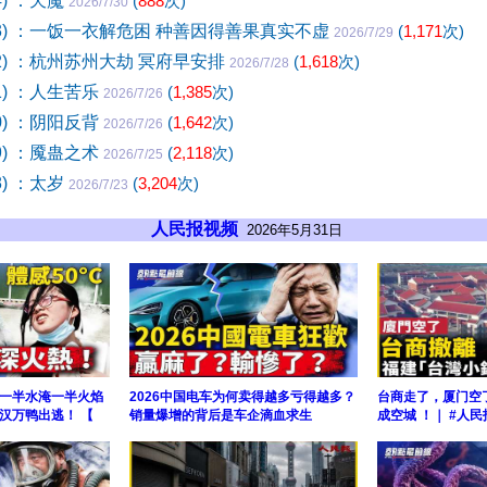
4) ：天魔
(
888
次)
2026/7/30
23) ：一饭一衣解危困 种善因得善果真实不虚
(
1,171
次)
2026/7/29
22) ：杭州苏州大劫 冥府早安排
(
1,618
次)
2026/7/28
1) ：人生苦乐
(
1,385
次)
2026/7/26
0) ：阴阳反背
(
1,642
次)
2026/7/26
9) ：魇蛊之术
(
2,118
次)
2026/7/25
8) ：太岁
(
3,204
次)
2026/7/23
人民报视频
2026年5月31日
一半水淹一半火焰
2026中国电车为何卖得越多亏得越多？
台商走了，厦门空
汉万鸭出逃！ 【
销量爆增的背后是车企滴血求生
成空城 ！｜ #人民