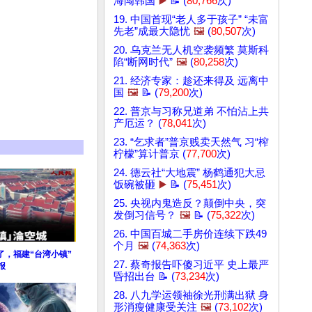
海闯韩国
▶️
📝 (
80,766
次)
19. 中国首现“老人多于孩子” “未富
先老”成最大隐忧
🖼️
(
80,507
次)
20. 乌克兰无人机空袭频繁 莫斯科
陷“断网时代”
🖼️
(
80,258
次)
21. 经济专家：趁还来得及 远离中
国
🖼️
📝 (
79,200
次)
22. 普京与习称兄道弟 不怕沾上共
产厄运？ (
78,041
次)
23. “乞求者”普京贱卖天然气 习“榨
柠檬”算计普京 (
77,700
次)
24. 德云社“大地震” 杨鹤通犯大忌
饭碗被砸
▶️
📝 (
75,451
次)
25. 央视内鬼造反？颠倒中央，突
发倒习信号？
🖼️
📝 (
75,322
次)
26. 中国百城二手房价连续下跌49
个月
🖼️
(
74,363
次)
了，福建“台湾小镇”
27. 蔡奇报告吓傻习近平 史上最严
报
昏招出台 📝 (
73,234
次)
28. 八九学运领袖徐光刑满出狱 身
形消瘦健康受关注
🖼️
(
73,102
次)