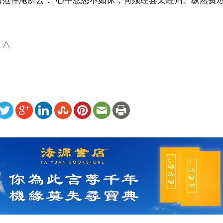
如范仲淹所云：“心中忿怒不如休，何须经县又经州。纵然费
）△
ww.renminbao.com/rmb/articles/2026/6/1/95373.html