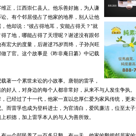
字维正，江西崇仁县人。他乐善好施，为人谦
诉讼。有个邻居侵占了他家的地界，别人让他
，他却说：“彼占得地耳，安能占得天？”就
占得了地，哪能占得了天理呢？谢逑没有跟邻
有宏大的度量，后谢逑75岁而终，子孙兴旺
都做了官。这个故事是《昨非庵日纂》中记载
记载著一个累世未讼的小故事。唐朝的雷孚，
慈的好人，对身边的每个人都非常好，从来不与人发生争执。
辈，已经过了十一代，他家一直以忠厚仁爱为家风传统，更未
况。而雷孚也成为登科进士，为官清白，爱民廉洁，位至太子
上积德，加上雷孚本人的与人为善所致。

，有一个邨民养了一百多只鹅，有一天，他家的鹅把邻居家的