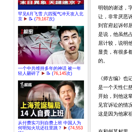
明朝的谢逑，
罕见6月飞雪 六四冤气冲天攻入北
让，非常厌恶
京
▶️
📝 (
79,167
次)
到官府起诉邻居
是说，他虽然
居计较，说明他
显贵，有很多
的。

一个中共维持多年的神话 被一年
轻人砸碎了
▶️
📝 (
76,145
次)
《师古编》也
是一个天性仁
开始，到他这
见官诉讼的情
这是因为他家祖
从付费实习到自费上班 中国人为
何明知火坑还往里跳？
▶️
(
74,553
在和州某村里