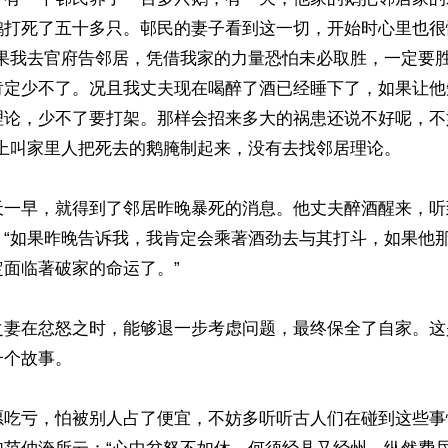
鹅打死了五十多只。邨民的妻子看到这一切，开始时心里也很
如果我去官府告邻居，凭借我家的力量恐怕未必取胜，一定要
肯定少不了。况且我丈夫现在喝醉了酒已经睡下了，如果让他
理论，少不了要打架。那样会招来多大的祸患还说不好呢，不
上叫家里人把死去的鹅腌制起来，没有去找邻居理论。

天一早，就得到了邻居昨晚暴死的消息。他丈夫醉酒醒来，听
：“如果昨晚告诉我，我肯定会乘著酒劲去与其打斗，如果他
面临著破家的命运了。”

之妻在忿怒之时，能够退一步考虑问题，最终保全了自家。这
个故事。

愿吃亏，怕被别人占了便宜，不妨多听听古人们在碰到这些事