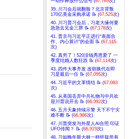
一动作释放什么信号 (
67,769
次)
39. 川习会后就翻脸？北京背叛
170亿美金采购承诺 📝 (
67,525
次)
40. 川习普习会后，习老大缘何要
急急去见金三胖 📝 (
67,178
次)
41. 普京与习近平正进行“表面合
作、内心算计”的会面 📝 (
67,115
次)
42. 真穷了！520没钱秀恩爱了 一
季度结婚人数狂跌 📝 (
67,114
次)
43. 四件大事齐发 改朝换代在即
习是最后一任 📝 (
67,095
次)
44. 习近平的文革情结 📝 (
67,083
次)
45. 从美国丢弃中共礼物与中共欢
迎川普说开去 📝 (
66,992
次)
46. 五月天象持续示警 天下不宁灾
难不断 📝 (
66,986
次)
47. 川普突发与外星人AI合照 印证
UFO传闻？ 📝 (
66,919
次)
48. 习如晚年斯大林一样怀疑所有