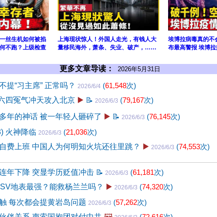
一丝生机如何被掐
上海现状惊人！外国人走光，有钱人大
埃博拉病毒真的不
何不跑？上级检查
量移民海外，萧条、失业、破产，……
布最高警报 埃博拉
更多文章导读：
2026年5月31日
不提“习主席” 正常吗？
(
61,548
次)
2026/6/4
 六四冤气冲天攻入北京
▶️
📝
(
79,167
次)
2026/6/3
多年的神话 被一年轻人砸碎了
▶️
📝
(
76,145
次)
2026/6/3
3) 火神降临
(
21,036
次)
2026/6/3
自费上班 中国人为何明知火坑还往里跳？
▶️
(
74,553
次)
2026/6/3
连年下降 突显学历贬值冲击
📝
(
61,181
次)
2026/6/3
USV地表最强？能救杨兰兰吗？
▶️
(
74,320
次)
2026/6/3
触 每次都会提黄岩岛问题
(
57,262
次)
2026/6/3
伙伴关系 声索国抱团对付中共
🖼️
(
72,616
次)