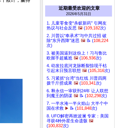
尽千般计，赢得
近期最受欢迎的文章
2026年5月31日
1. 儿童零食变“杀蚁新药” 引网友
热议与社会反思
🖼️
(
109,182
次)
2. 川普以“奉承术”与中共过招 破
除“东升西降”迷思
🖼️
📝 (
108,224
次)
3. 被美国逼到这份上！习与鲁比
欧握手超尴尬
🖼️
(
106,936
次)
4. 幼发拉底河龙脉断裂惊现干枯
引起末日预言联想
🖼️
(
105,316
次)
5. 习紧抓“台湾”当红线 川普四两
拨千斤捞成果
🖼️
(
103,341
次)
6. 释永信一审获刑24年 让人联想
到魔王的阴谋
🖼️
📝 (
102,298
次)
7. 一半水淹一半火焰山 大半个中
国在求救
▶️
📝 (
101,848
次)
8. UFO解密再掀波澜 专家：美国
寻获4种外星生命遗骸
🖼️
(
100,832
次)