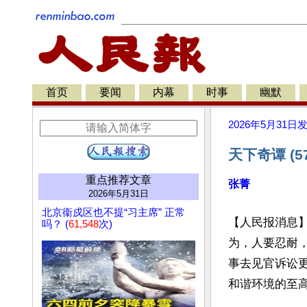
首页
要闻
内幕
时事
幽默
2026年5月31日
天下奇谭 (
重点推荐文章
张菁
2026年5月31日
北京衞戍区也不提“习主席” 正常
【人民报消息
吗？ (
61,548
次)
为，人要忍耐
事去见官诉讼
和谐环境的至高