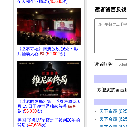
个人和企业捐款 (
46,686
次)
读者留言反馈
《坚不可摧》南澳放映 观众：影
片触动人心
🖼️
(
52,602
次)
读者暱称:
欢迎您的留言
《维尼的终局》第二季红潮将落 6
月 19 日干净世界独家首播
🖼️▶️
📝 (
56,930
次)
天下奇谭 (62
天下奇谭 (62
美国“飞虎队”军官之子被判20年的
背后 (
47,686
次)