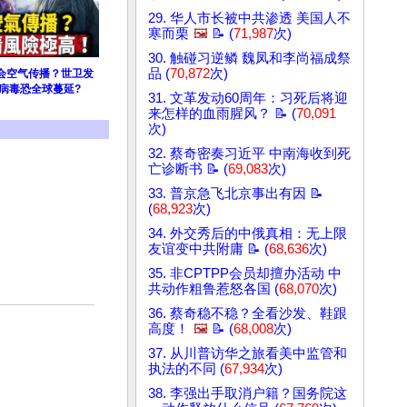
29. 华人市长被中共渗透 美国人不
寒而栗
🖼️
📝 (
71,987
次)
30. 触碰习逆鳞 魏凤和李尚福成祭
品 (
70,872
次)
会空气传播？世卫发
病毒恐全球蔓延?
31. 文革发动60周年：习死后将迎
来怎样的血雨腥风？ 📝 (
70,091
次)
32. 蔡奇密奏习近平 中南海收到死
亡诊断书 📝 (
69,083
次)
33. 普京急飞北京事出有因 📝
(
68,923
次)
34. 外交秀后的中俄真相：无上限
友谊变中共附庸 📝 (
68,636
次)
35. 非CPTPP会员却擅办活动 中
共动作粗鲁惹怒各国 (
68,070
次)
36. 蔡奇稳不稳？全看沙发、鞋跟
高度！
🖼️
📝 (
68,008
次)
37. 从川普访华之旅看美中监管和
执法的不同 (
67,934
次)
38. 李强出手取消户籍？国务院这