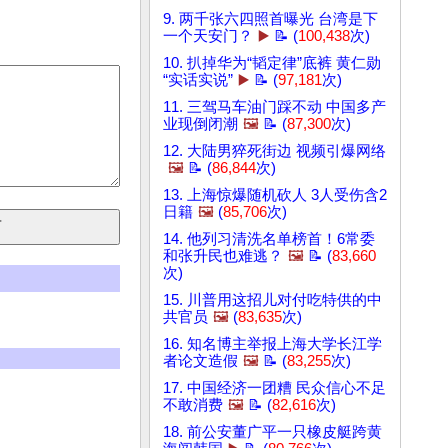
9. 两千张六四照首曝光 台湾是下
一个天安门？
▶️
📝 (
100,438
次)
10. 扒掉华为“韬定律”底裤 黄仁勋
“实话实说”
▶️
📝 (
97,181
次)
11. 三驾马车油门踩不动 中国多产
业现倒闭潮
🖼️
📝 (
87,300
次)
12. 大陆男猝死街边 视频引爆网络
🖼️
📝 (
86,844
次)
13. 上海惊爆随机砍人 3人受伤含2
日籍
🖼️
(
85,706
次)
14. 他列习清洗名单榜首！6常委
和张升民也难逃？
🖼️
📝 (
83,660
次)
15. 川普用这招儿对付吃特供的中
共官员
🖼️
(
83,635
次)
16. 知名博主举报上海大学长江学
者论文造假
🖼️
📝 (
83,255
次)
17. 中国经济一团糟 民众信心不足
不敢消费
🖼️
📝 (
82,616
次)
18. 前公安董广平一只橡皮艇跨黄