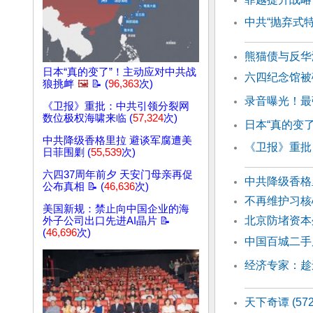
中共“抛弃式
熊猫债与反华
日本“真的变了”！主动应对中共战
六四纪念馆被
狼挑衅
🖼️
📝 (
96,363
次)
录音曝光！最
《卫报》重批：中共引领分裂网
数位极权海啸来临 (
57,324
次)
日本“真的变
中共降级香格里拉 避谈军腐遭美
《卫报》重批
日菲围剿 (
55,539
次)
六四37周年前夕 天安门母亲再促
中共降级香格
公布真相 📝 (
46,636
次)
不再维护习核
美国新规：禁止向中国企业的海
北京防堵资本
外子公司出口先进AI晶片 📝
(
46,696
次)
中国百城二手
经济专家：趁
天下奇谭 (5