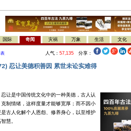
国际
奇闻
灾祸
万象
生活
文化
人气：
57,135
分享：
发表
572) 忍让美德积善因 累世未讼实难得
】忍让是中国传统文化中的一种美德，古人认
，克制情绪，这样度量才能够宽厚；而不因小
更是古人化解个人恩怨、修养身心，以至维护
智慧。
