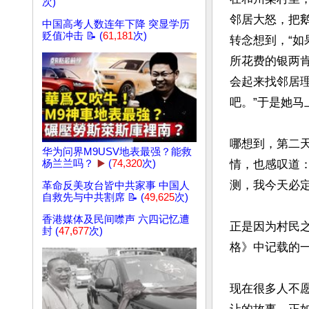
次)
邻居大怒，把
中国高考人数连年下降 突显学历
贬值冲击 📝 (
61,181
次)
转念想到，“
所花费的银两
会起来找邻居
吧。”于是她马
哪想到，第二
华为问界M9USV地表最强？能救
杨兰兰吗？
▶️
(
74,320
次)
情，也感叹道
测，我今天必定
革命反美攻台皆中共家事 中国人
自救先与中共割席 📝 (
49,625
次)
香港媒体及民间噤声 六四记忆遭
正是因为村民
封 (
47,677
次)
格》中记载的一
现在很多人不