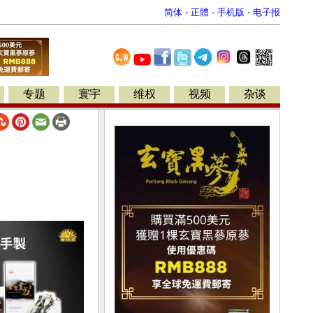
简体
-
正體
-
手机版
-
电子报
专题
寰宇
维权
视频
杂谈