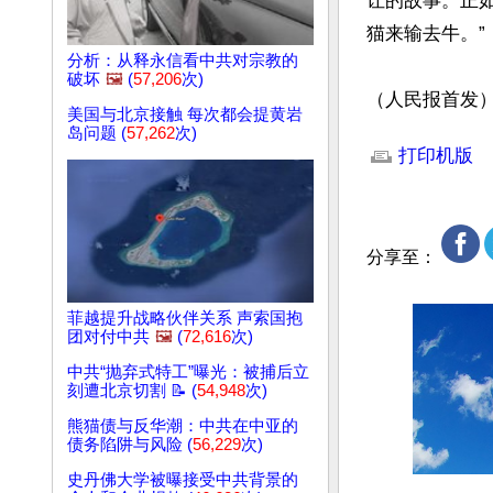
让的故事。正
猫来输去牛。”

分析：从释永信看中共对宗教的
破坏
🖼️
(
57,206
次)
（人民报首发
美国与北京接触 每次都会提黄岩
文章网址: http://w
岛问题 (
57,262
次)
打印机版
分享至：
菲越提升战略伙伴关系 声索国抱
团对付中共
🖼️
(
72,616
次)
中共“抛弃式特工”曝光：被捕后立
刻遭北京切割 📝 (
54,948
次)
熊猫债与反华潮：中共在中亚的
债务陷阱与风险 (
56,229
次)
史丹佛大学被曝接受中共背景的