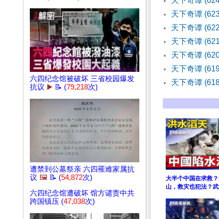
天下奇谭 (62
天下奇谭 (6
天下奇谭 (6
天下奇谭 (62
天下奇谭 (62
天下奇谭 (61
六四纪念馆被破坏 三省校园爆发
天下奇谭 (61
抗议
▶️
📝 (
79,218
次)
遭禁到公墓祭亲 六四罹难家属抗
议
🖼️
📝 (
54,872
次)
大半个中国在求救？
山，救灾也犯法？武
六四纪念馆遭破坏 馆方谴责中共
跨国镇压 (
47,038
次)