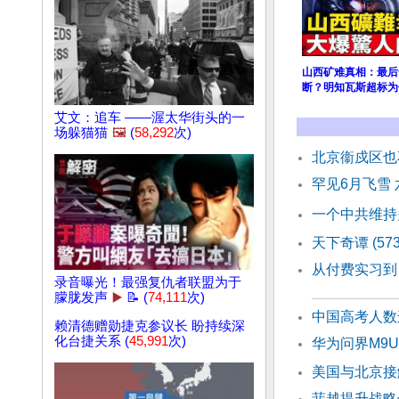
山西矿难真相：最后
断？明知瓦斯超标为
艾文：追车 ——渥太华街头的一
场躲猫猫
🖼️
(
58,292
次)
北京衞戍区也
罕见6月飞雪
一个中共维持
天下奇谭 (57
从付费实习到
录音曝光！最强复仇者联盟为于
朦胧发声
▶️
📝 (
74,111
次)
中国高考人数
赖清德赠勋捷克参议长 盼持续深
化台捷关系 (
45,991
次)
华为问界M9
美国与北京接
菲越提升战略