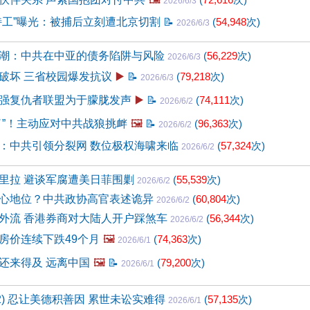
2026/6/3
特工”曝光：被捕后立刻遭北京切割
📝
(
54,948
次)
2026/6/3
潮：中共在中亚的债务陷阱与风险
(
56,229
次)
2026/6/3
破坏 三省校园爆发抗议
▶️
📝
(
79,218
次)
2026/6/3
强复仇者联盟为于朦胧发声
▶️
📝
(
74,111
次)
2026/6/2
了”！主动应对中共战狼挑衅
🖼️
📝
(
96,363
次)
2026/6/2
：中共引领分裂网 数位极权海啸来临
(
57,324
次)
2026/6/2
里拉 避谈军腐遭美日菲围剿
(
55,539
次)
2026/6/2
心地位？中共政协高官表述诡异
(
60,804
次)
2026/6/2
外流 香港券商对大陆人开户踩煞车
(
56,344
次)
2026/6/2
房价连续下跌49个月
🖼️
(
74,363
次)
2026/6/1
还来得及 远离中国
🖼️
📝
(
79,200
次)
2026/6/1
72) 忍让美德积善因 累世未讼实难得
(
57,135
次)
2026/6/1