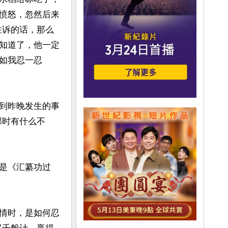
愤怒，忽然后来
胜诉的话，那么
知道了，他一定
如我忍一忍
到昨晚发生的事
那时有什么不
是《汇纂功过
情时，是如何忍