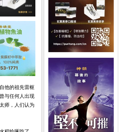
自他的祖先雷枢
曾与任何人出现
太师，人们认为
水稻给啄吃了，