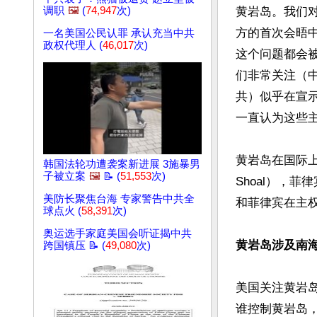
调职
🖼️
(
74,947
次)
黄岩岛。我们
方的首次会晤中
一名美国公民认罪 承认充当中共
政权代理人 (
46,017
次)
这个问题都会
们非常关注（
共）似乎在宣
一直认为这些主
黄岩岛在国际上被称
韩国法轮功遭袭案新进展 3施暴男
子被立案
🖼️
📝 (
51,553
次)
Shoal），菲
美防长聚焦台海 专家警告中共全
和菲律宾在主权
球点火 (
58,391
次)
奥运选手家庭美国会听证揭中共
黄岩岛涉及南
跨国镇压 📝 (
49,080
次)
美国关注黄岩
谁控制黄岩岛