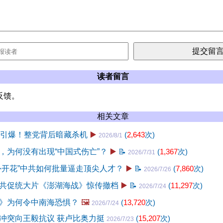
读者留言
反馈。
相关文章
月引爆！整党背后暗藏杀机
▶️
(
2,643
次)
2026/8/1
，为何没有出现“中国式伤亡”？
▶️
📝
(
1,367
次)
2026/7/31
外开花”中共如何批量逼走顶尖人才？
▶️
📝
(
7,860
次)
2026/7/26
共促统大片《澎湖海战》惊传撤档
▶️
📝
(
11,297
次)
2026/7/24
》为何令中南海恐惧？
🖼️
(
13,720
次)
2026/7/24
冲突向王毅抗议 获卢比奥力挺
(
15,207
次)
2026/7/23