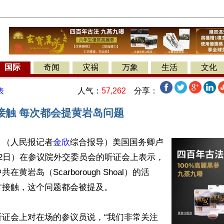
国际
奇闻
灾祸
万象
生活
文化
人气：
57,262
分享：
表
接触 每次都会提黄岩岛问题
】（人民报记者
金欣
综合报导）美国国务卿卢
2日）在参议院外交委员会的听证会上表示，
黄岩岛（Scarborough Shoal）的活
接触，这个问题都会被提及。

听证会上对在场的参议员说，“我们非常关注