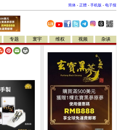
简体
-
正體
-
手机版
-
电子报
专题
寰宇
维权
视频
杂谈