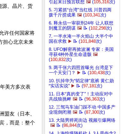
引起末日预言联想
🖼️
(
105,316
次)
能源、晶片、货
5. 习紧抓“台湾”当红线 川普四两
拨千斤捞成果
🖼️
(
103,341
次)
6. 释永信一审获刑24年 让人联想
到魔王的阴谋
🖼️
📝 (
102,298
次)
：不允许任何国家将
7. 一半水淹一半火焰山 大半个中
国在求救
▶️
📝 (
101,848
次)
方担心北京未来
8. UFO解密再掀波澜 专家：美国
寻获4种外星生命遗骸
🖼️
(
100,832
次)
9. 两千张六四照首曝光 台湾是下
一个天安门？
▶️
📝 (
100,438
次)
10. 扒掉华为“韬定律”底裤 黄仁勋
“实话实说”
▶️
📝 (
97,181
次)
近年美方多次表
11. 日本“真的变了”！主动应对中
共战狼挑衅
🖼️
📝 (
96,363
次)
12. 三驾马车油门踩不动 中国多产
业现倒闭潮
🖼️
📝 (
87,300
次)
洲盟友（日本、
13. 大陆男猝死街边 视频引爆网络
宾，而是：整个
🖼️
📝 (
86,844
次)
14. 上海惊爆随机砍人 3人受伤含2