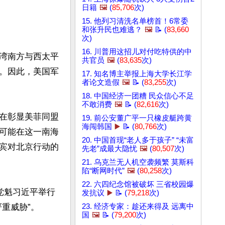
日籍
🖼️
(
85,706
次)
15. 他列习清洗名单榜首！6常委
和张升民也难逃？
🖼️
📝 (
83,660
次)
16. 川普用这招儿对付吃特供的中
湾南方与西太平
共官员
🖼️
(
83,635
次)
。因此，美国军
17. 知名博主举报上海大学长江学
者论文造假
🖼️
📝 (
83,255
次)
18. 中国经济一团糟 民众信心不足
不敢消费
🖼️
📝 (
82,616
次)
在彰显美菲同盟
19. 前公安董广平一只橡皮艇跨黄
海闯韩国
▶️
📝 (
80,766
次)
可能在这一南海
20. 中国首现“老人多于孩子” “未富
宾对北京行动的
先老”成最大隐忧
🖼️
(
80,507
次)
21. 乌克兰无人机空袭频繁 莫斯科
陷“断网时代”
🖼️
(
80,258
次)
22. 六四纪念馆被破坏 三省校园爆
党魁习近平举行
发抗议
▶️
📝 (
79,218
次)
威胁”。

23. 经济专家：趁还来得及 远离中
国
🖼️
📝 (
79,200
次)