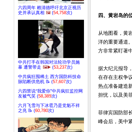
六四周年 赖清德呼吁北京正视历
史并承认真相
🖼️
(
54,758
次)
四、黄岩岛的
从地图看，黄
洋的重要通道
方非常紧盯著中
中共打手在韩国对法轮功学员施
暴 遭警带走
🖼️▶️
(
53,237
次)
据大纪元报导
中共疯狂囤稀土 西方国防科技命
在存在主权争
脉陷断供危机 📝 (
57,607
次)
热点准备建造
六四禁说“我爱你”中共疯狂监控网
担忧，以及美菲
友被气笑 (
58,389
次)
六月飞雪与下冰雹乃是党魁不祥
之兆 📝 (
60,780
次)
菲律宾国防部长
峰会后，美中紧