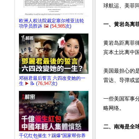
球航运、美菲同
欧洲人权法院裁定塞尔维亚法轮
一、黄岩岛离
功学员胜诉
🖼️
(
54,985
次)
黄岩岛距离菲律
宾本土比离中
美国最担心的
邓丽君最后誓言 六四改变她的一
雷达、导弹或监
生
▶️
📝 (
76,947
次)
一些美国军事
略网络。

二、南海是全
千亿红包催生？踢爆“国家帮你养