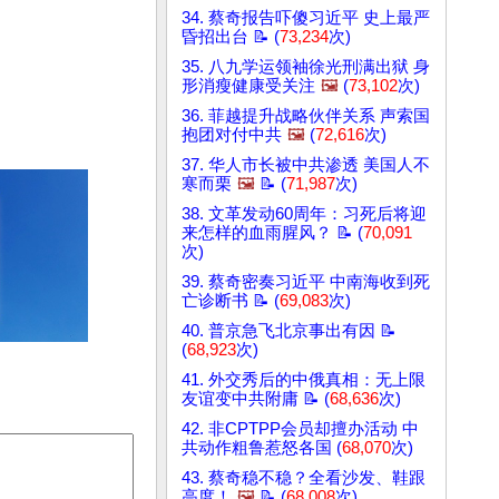
34. 蔡奇报告吓傻习近平 史上最严
昏招出台 📝 (
73,234
次)
35. 八九学运领袖徐光刑满出狱 身
形消瘦健康受关注
🖼️
(
73,102
次)
36. 菲越提升战略伙伴关系 声索国
抱团对付中共
🖼️
(
72,616
次)
37. 华人市长被中共渗透 美国人不
寒而栗
🖼️
📝 (
71,987
次)
38. 文革发动60周年：习死后将迎
来怎样的血雨腥风？ 📝 (
70,091
次)
39. 蔡奇密奏习近平 中南海收到死
亡诊断书 📝 (
69,083
次)
40. 普京急飞北京事出有因 📝
(
68,923
次)
41. 外交秀后的中俄真相：无上限
友谊变中共附庸 📝 (
68,636
次)
42. 非CPTPP会员却擅办活动 中
共动作粗鲁惹怒各国 (
68,070
次)
43. 蔡奇稳不稳？全看沙发、鞋跟
高度！
🖼️
📝 (
68,008
次)