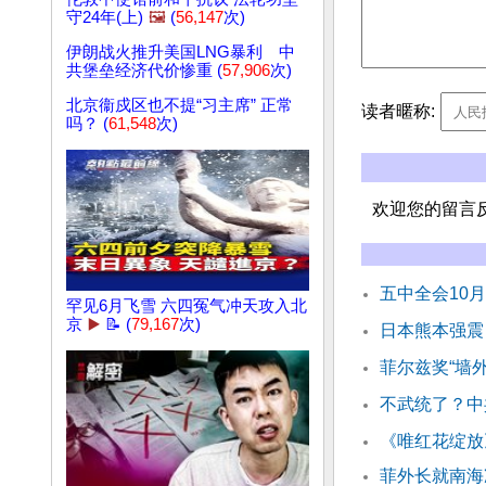
守24年(上)
🖼️
(
56,147
次)
伊朗战火推升美国LNG暴利 中
共堡垒经济代价惨重 (
57,906
次)
北京衞戍区也不提“习主席” 正常
读者暱称:
吗？ (
61,548
次)
欢迎您的留言
五中全会10
罕见6月飞雪 六四冤气冲天攻入北
京
▶️
📝 (
79,167
次)
日本熊本强震
菲尔兹奖“墙
不武统了？中
《唯红花绽放
菲外长就南海