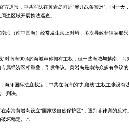
共官方通报，中共军队在黄岩岛附近“展开战备警巡”。同一天
周边区域开展执法巡查。

在南海（南中国海）经常发生海上对峙，多次导致菲律宾船只
线”对南海90%的海域声称拥有主权，但一些海域与越南、马
的专属经济区相重叠，引发争议。黄岩岛是南海众多有争议的
12日，海牙国际法庭裁定，中共在南海的“九段线”主权主张没
一判决。

要在南海黄岩岛设立“国家级自然保护区”，遭到菲律宾的反对
为破坏稳定。△
ww.renminbao.com/rmb/articles/2026/6/3/95402.html