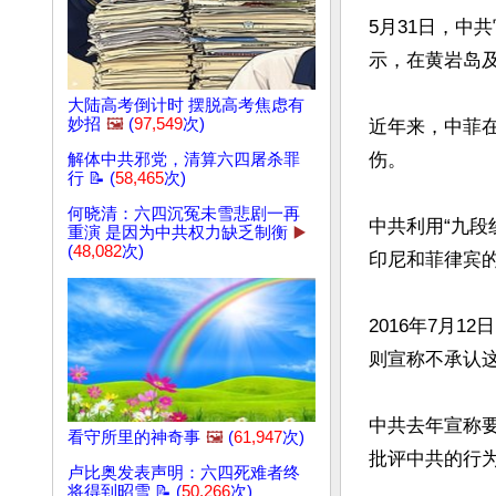
5月31日，中
示，在黄岩岛及
大陆高考倒计时 摆脱高考焦虑有
妙招
🖼️
(
97,549
次)
近年来，中菲
伤。

解体中共邪党，清算六四屠杀罪
行 📝 (
58,465
次)
何晓清：六四沉冤未雪悲剧一再
中共利用“九段
重演 是因为中共权力缺乏制衡
▶️
(
48,082
次)
印尼和菲律宾
2016年7月
则宣称不承认这
中共去年宣称
看守所里的神奇事
🖼️
(
61,947
次)
批评中共的行
卢比奥发表声明：六四死难者终
文章网址: http://w
将得到昭雪 📝 (
50,266
次)