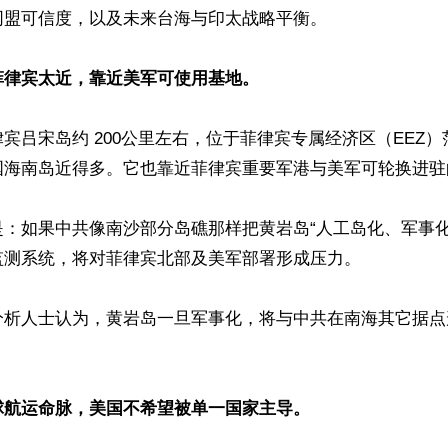
盟可信度，以及未来台海与印太战略平衡。

菲律宾太近，靠近美军可使用基地。
宾吕宋岛约 200公里左右，位于菲律宾专属经济区（EEZ
国海南岛近得多。它也靠近菲律宾重要军港与美军可轮换进驻的
是：如果中共像南沙部分岛礁那样把黄岩岛“人工岛化、军事化
测系统，将对菲律宾北部及美军部署形成压力。

分析人士认为，黄岩岛一旦军事化，将与中共在南海其它据点
球航运命脉，美国不希望被单一国家主导。