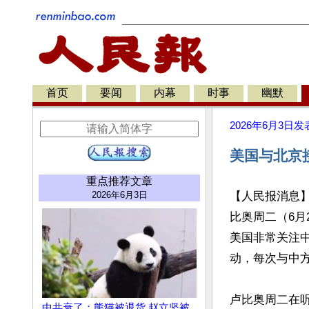
首页
要闻
内幕
时事
幽默
2026年6月3日
发
美国与北京
重点推荐文章
2026年6月3日
【人民报消息
比奥周二（6月
美国非常关注中共在
动，每次与中方
卢比奥周二在
中共衰了：熊猫被退货 赵立坚被