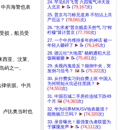
24. 罕见6月飞雪 六四冤气冲天攻
，中共海警也表
入北京
▶️
📝 (
79,167
次)
25. 普京与习称兄道弟 不怕沾上共
产厄运？ (
78,041
次)
26. “乞求者”普京贱卖天然气 习“榨
柠檬”算计普京 (
77,700
次)
受损，船员受
27. 一个中共维持多年的神话 被一
年轻人砸碎了
▶️
📝 (
76,145
次)
28. 德云社“大地震” 杨鹤通犯大忌
饭碗被砸
▶️
📝 (
75,451
次)
来西亚、汶莱、
29. 央视内鬼造反？颠倒中央，突
岛屿之一。

发倒习信号？
🖼️
📝 (
75,322
次)
30. 从付费实习到自费上班 中国人
为何明知火坑还往里跳？
▶️
有法律依据。中共
(
74,553
次)
31. 中国百城二手房价连续下跌49
个月
🖼️
(
74,363
次)
32. 华为问界M9USV地表最强？
。卢比奥当时也
能救杨兰兰吗？
▶️
(
74,320
次)
33. 录音曝光！最强复仇者联盟为
于朦胧发声
▶️
📝 (
74,111
次)