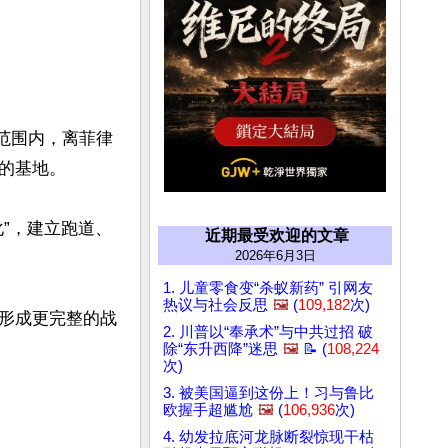
）范围内，离菲律
基地。

”，建立跑道、
近期最受欢迎的文章
2026年6月3日
1. 儿童零食变“杀蚁新药” 引网友
热议与社会反思
🖼️
(
109,182
次)
形成更完整的战
2. 川普以“奉承术”与中共过招 破
除“东升西降”迷思
🖼️
📝 (
108,224
次)
3. 被美国逼到这份上！习与鲁比
欧握手超尴尬
🖼️
(
106,936
次)
4. 幼发拉底河龙脉断裂惊现干枯