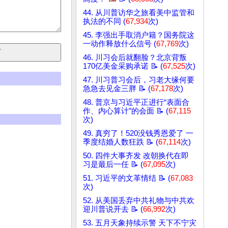
44. 从川普访华之旅看美中监管和
执法的不同 (
67,934
次)
45. 李强出手取消户籍？国务院这
一动作释放什么信号 (
67,769
次)
46. 川习会后就翻脸？北京背叛
170亿美金采购承诺 📝 (
67,525
次)
47. 川习普习会后，习老大缘何要
急急去见金三胖 📝 (
67,178
次)
48. 普京与习近平正进行“表面合
作、内心算计”的会面 📝 (
67,115
次)
49. 真穷了！520没钱秀恩爱了 一
季度结婚人数狂跌 📝 (
67,114
次)
50. 四件大事齐发 改朝换代在即
习是最后一任 📝 (
67,095
次)
51. 习近平的文革情结 📝 (
67,083
次)
52. 从美国丢弃中共礼物与中共欢
迎川普说开去 📝 (
66,992
次)
53. 五月天象持续示警 天下不宁灾