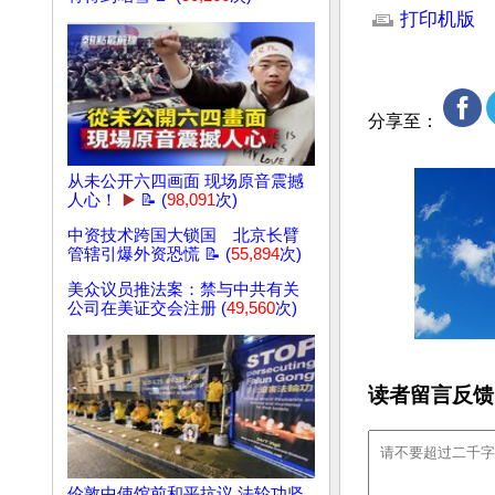
打印机版
分享至：
从未公开六四画面 现场原音震撼
人心！
▶️
📝 (
98,091
次)
中资技术跨国大锁国 北京长臂
管辖引爆外资恐慌 📝 (
55,894
次)
美众议员推法案：禁与中共有关
公司在美证交会注册 (
49,560
次)
读者留言反馈
伦敦中使馆前和平抗议 法轮功坚