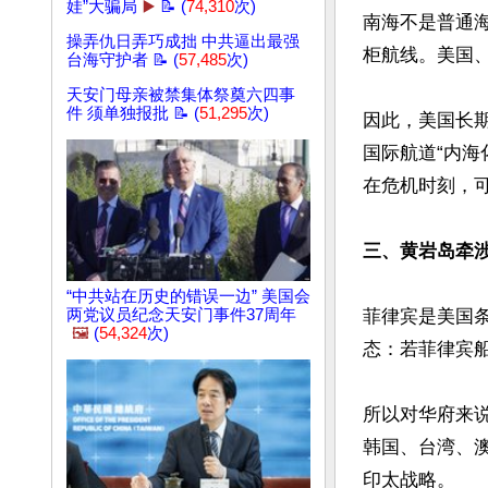
娃”大骗局
▶️
📝 (
74,310
次)
南海不是普通
操弄仇日弄巧成拙 中共逼出最强
柜航线。美国、
台海守护者 📝 (
57,485
次)
天安门母亲被禁集体祭奠六四事
件 须单独报批 📝 (
51,295
次)
因此，美国长期主
国际航道“内
在危机时刻，可
三、黄岩岛牵
“中共站在历史的错误一边” 美国会
两党议员纪念天安门事件37周年
菲律宾是美国条
🖼️
(
54,324
次)
态：若菲律宾
所以对华府来
韩国、台湾、
印太战略。
