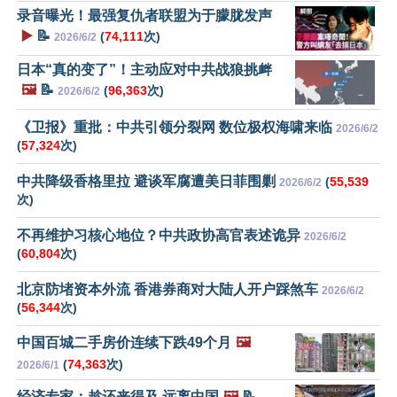
录音曝光！最强复仇者联盟为于朦胧发声
▶️
📝
(
74,111
次)
2026/6/2
日本“真的变了”！主动应对中共战狼挑衅
🖼️
📝
(
96,363
次)
2026/6/2
《卫报》重批：中共引领分裂网 数位极权海啸来临
2026/6/2
(
57,324
次)
中共降级香格里拉 避谈军腐遭美日菲围剿
(
55,539
2026/6/2
次)
不再维护习核心地位？中共政协高官表述诡异
2026/6/2
(
60,804
次)
北京防堵资本外流 香港券商对大陆人开户踩煞车
2026/6/2
(
56,344
次)
中国百城二手房价连续下跌49个月
🖼️
(
74,363
次)
2026/6/1
经济专家：趁还来得及 远离中国
🖼️
📝