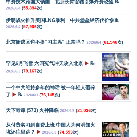
中资技术跨国大锁国 北京长臂管辖引爆外资恐慌 📝
(
55,894
次)
2026/6/4
伊朗战火推升美国LNG暴利 中共堡垒经济代价惨重
(
57,906
次)
2026/6/4
北京衞戍区也不提“习主席” 正常吗？
(
61,548
次)
2026/6/4
罕见6月飞雪 六四冤气冲天攻入北京
▶️
📝
(
79,167
次)
2026/6/3
一个中共维持多年的神话 被一年轻人砸碎
了
▶️
📝
(
76,145
次)
2026/6/3
天下奇谭 (573) 火神降临
(
21,036
次)
2026/6/3
从付费实习到自费上班 中国人为何明知火
坑还往里跳？
▶️
(
74,553
次)
2026/6/3