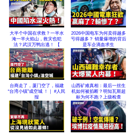
大半个中国在求救？一半水
2026中国电车为何卖得越多
淹一半火焰山，救灾也犯
亏得越多？ 销量爆增的背后
法？武汉万鸭出逃！ 【
是车企滴血求生
台商走了，厦门空了，福建
山西矿难真相：最后一丝生
“台湾小镇”成空城 ！｜ #人民
机如何被掐断？明知瓦斯超
报
标为何不跑？上级检查