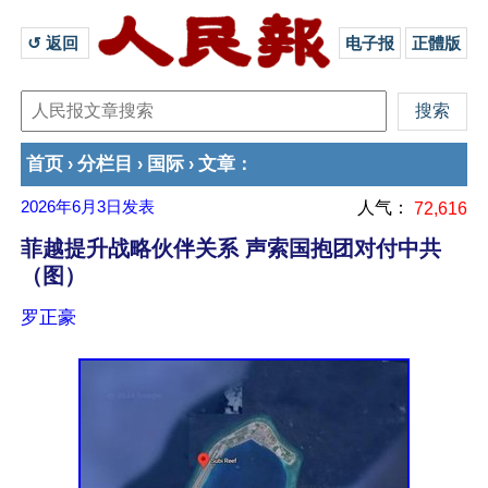
↺ 返回 
电子报
正體版
首页
分栏目
国际
文章
›
›
›
：
2026年6月3日
发表
人气：
72,616
菲越提升战略伙伴关系 声索国抱团对付中共
（图）
罗正豪