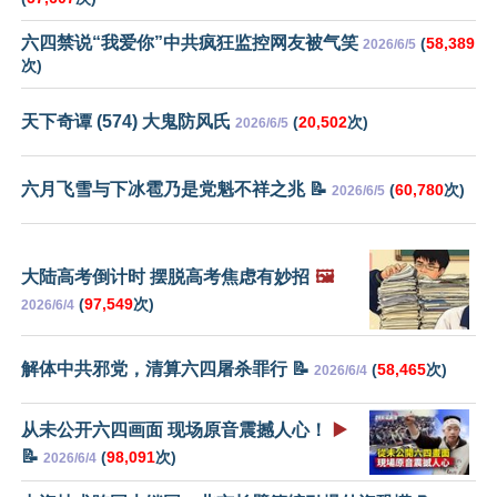
六四禁说“我爱你”中共疯狂监控网友被气笑
(
58,389
2026/6/5
次)
天下奇谭 (574) 大鬼防风氏
(
20,502
次)
2026/6/5
六月飞雪与下冰雹乃是党魁不祥之兆 📝
(
60,780
次)
2026/6/5
大陆高考倒计时 摆脱高考焦虑有妙招
🖼️
(
97,549
次)
2026/6/4
解体中共邪党，清算六四屠杀罪行 📝
(
58,465
次)
2026/6/4
从未公开六四画面 现场原音震撼人心！
▶️
📝
(
98,091
次)
2026/6/4