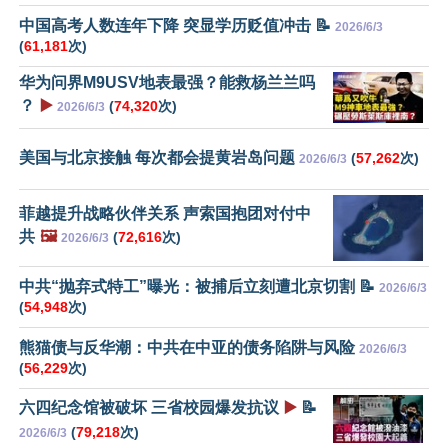
中国高考人数连年下降 突显学历贬值冲击 📝
2026/6/3
(
61,181
次)
华为问界M9USV地表最强？能救杨兰兰吗
？
▶️
(
74,320
次)
2026/6/3
美国与北京接触 每次都会提黄岩岛问题
(
57,262
次)
2026/6/3
菲越提升战略伙伴关系 声索国抱团对付中
共
🖼️
(
72,616
次)
2026/6/3
中共“抛弃式特工”曝光：被捕后立刻遭北京切割 📝
2026/6/3
(
54,948
次)
熊猫债与反华潮：中共在中亚的债务陷阱与风险
2026/6/3
(
56,229
次)
六四纪念馆被破坏 三省校园爆发抗议
▶️
📝
(
79,218
次)
2026/6/3