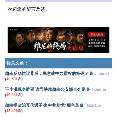
欢迎您的留言反馈。
相关文章：
越南反华抗议背后：民意或中共霸权的筹码？ 📝
2026/6/23
(
40,561
次)
王小洪现身辟谣 诡异缺席越南公安部长会见 📝
2026/4/16
(
46,981
次)
越南提政治互信透不满 中共则忧“颜色革命”
2026/3/19
(
43,409
次)