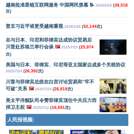
越南批准星链互联网服务 中国网民羡慕 📝
(
38,518
2026/2/16
次)
普京习近平谁更受越南重视
(
52,144
次)
2026/1/28
在与日本、印尼和菲律宾达成协议贸易后
川普赴苏格兰举行会谈
🖼️
(
25,974
2025/7/25
次)
美国与日本、菲律宾、印尼等亚太国家达成多个关税协议
(
26,392
次)
2025/7/24
川普与菲律宾总统在白宫讨论贸易和“牢不
可破”关系
🖼️
(
26,819
次)
2025/7/24
美太平洋舰队司令赞菲律宾顶住中共压力而
捍卫主权
🖼️
(
16,691
次)
2025/7/12
人民报视频: