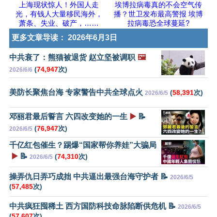
上海现状惊人！外国人走
埃博拉病毒真的不会空气传
光，有钱人大量移民海外，
播？世卫发布最高警报 埃博
萧条、失业、破产，……
拉病毒恐全球蔓延?
更多文章导读：
2026年6月3日
中共衰了：熊猫被退货 赵立坚被调职
🖼️
(
74,947
次)
2026/6/6
美防长聚焦台海 专家警告中共全球点火
(
58,391
次)
2026/6/5
邓丽君最后誓言 六四改变她的一生
▶️
📝
(
76,947
次)
2026/6/5
千亿红包催生？踢爆“国家帮你养娃”大骗局
▶️
📝
(
74,310
次)
2026/6/5
操弄仇日弄巧成拙 中共逼出最强台海守护者 📝
2026/6/5
(
57,485
次)
中共疯狂囤稀土 西方国防科技命脉陷断供危机 📝
2026/6/5
(
57,607
次)