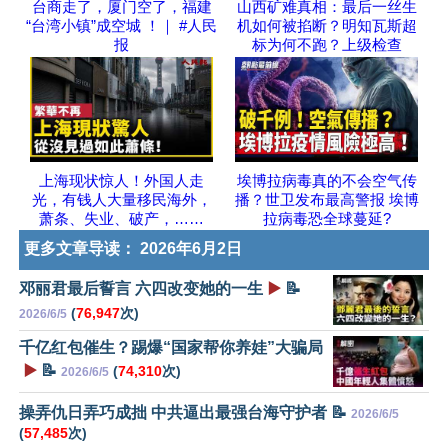
台商走了，厦门空了，福建
山西矿难真相：最后一丝生
“台湾小镇”成空城 ！｜ #人民
机如何被掐断？明知瓦斯超
报
标为何不跑？上级检查
上海现状惊人！外国人走
埃博拉病毒真的不会空气传
光，有钱人大量移民海外，
播？世卫发布最高警报 埃博
萧条、失业、破产，……
拉病毒恐全球蔓延?
更多文章导读：
2026年6月2日
邓丽君最后誓言 六四改变她的一生
▶️
📝
(
76,947
次)
2026/6/5
千亿红包催生？踢爆“国家帮你养娃”大骗局
▶️
📝
(
74,310
次)
2026/6/5
操弄仇日弄巧成拙 中共逼出最强台海守护者 📝
2026/6/5
(
57,485
次)