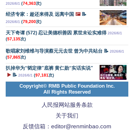
(
74,363
次)
2026/6/1
经济专家：趁还来得及 远离中国
🖼️
📝
(
79,200
次)
2026/6/1
天下奇谭 (572) 忍让美德积善因 累世未讼实难得
2026/6/1
(
57,135
次)
歌唱家刘维维与导演蔡元元去世 曾为中共站台 📝
2026/6/1
(
57,865
次)
扒掉华为“韬定律”底裤 黄仁勋“实话实说”
▶️
📝
(
97,181
次)
2026/6/1
Copyright© RMB Public Foundation Inc.
All Rights Reserved
人民报网站服务条款
关于我们
反馈信箱：
editor@renminbao.com