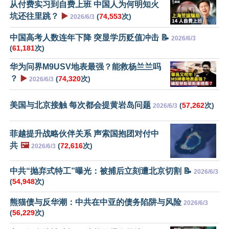
从付费实习到自费上班 中国人为何明知火
坑还往里跳？
▶️
(
74,553
次)
2026/6/3
中国高考人数连年下降 突显学历贬值冲击 📝
2026/6/3
(
61,181
次)
华为问界M9USV地表最强？能救杨兰兰吗
？
▶️
(
74,320
次)
2026/6/3
美国与北京接触 每次都会提黄岩岛问题
(
57,262
次)
2026/6/3
菲越提升战略伙伴关系 声索国抱团对付中
共
🖼️
(
72,616
次)
2026/6/3
中共“抛弃式特工”曝光：被捕后立刻遭北京切割 📝
2026/6/3
(
54,948
次)
熊猫债与反华潮：中共在中亚的债务陷阱与风险
2026/6/3
(
56,229
次)