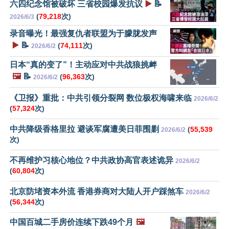
六四纪念馆被破坏 三省校园爆发抗议
▶️
📝
(
79,218
次)
2026/6/3
录音曝光！最强复仇者联盟为于朦胧发声
▶️
📝
(
74,111
次)
2026/6/2
日本“真的变了”！主动应对中共战狼挑衅
🖼️
📝
(
96,363
次)
2026/6/2
《卫报》重批：中共引领分裂网 数位极权海啸来临
2026/6/2
(
57,324
次)
中共降级香格里拉 避谈军腐遭美日菲围剿
(
55,539
2026/6/2
次)
不再维护习核心地位？中共政协高官表述诡异
2026/6/2
(
60,804
次)
北京防堵资本外流 香港券商对大陆人开户踩煞车
2026/6/2
(
56,344
次)
中国百城二手房价连续下跌49个月
🖼️