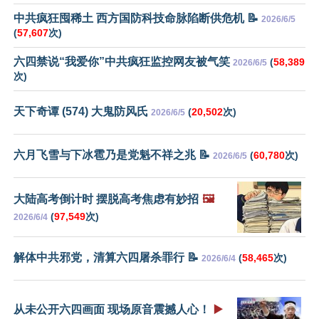
中共疯狂囤稀土 西方国防科技命脉陷断供危机 📝
2026/6/5
(
57,607
次)
六四禁说“我爱你”中共疯狂监控网友被气笑
(
58,389
2026/6/5
次)
天下奇谭 (574) 大鬼防风氏
(
20,502
次)
2026/6/5
六月飞雪与下冰雹乃是党魁不祥之兆 📝
(
60,780
次)
2026/6/5
大陆高考倒计时 摆脱高考焦虑有妙招
🖼️
(
97,549
次)
2026/6/4
解体中共邪党，清算六四屠杀罪行 📝
(
58,465
次)
2026/6/4
从未公开六四画面 现场原音震撼人心！
▶️