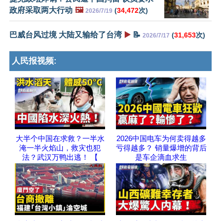
政府采取两大行动
🖼️
(
34,472
次)
2026/7/19
巴威台风过境 大陆又输给了台湾
▶️
📝
(
31,653
次)
2026/7/17
人民报视频:
大半个中国在求救？一半水
2026中国电车为何卖得越多
淹一半火焰山，救灾也犯
亏得越多？ 销量爆增的背后
法？武汉万鸭出逃！ 【
是车企滴血求生