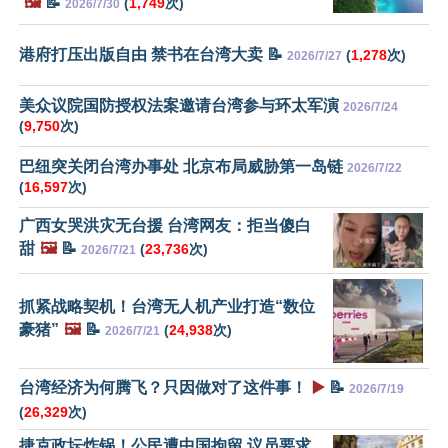
🖼️
📝
(
1,749
次)
2026/7/30
港府打压出版自由 禁书在台湾大卖 📝
(
1,278
次)
2026/7/27
美众议院国防授权法案邀请台湾参与环太军演
2026/7/24
(
9,750
次)
巴纽突关闭台湾办事处 北京布局威胁第一岛链
2026/7/22
(
16,597
次)
广西女哭洪灾无台援 台湾网友：拒当傻白
甜
🖼️
📝
(
23,736
次)
2026/7/21
抓紧战略契机！台湾无人机产业打造“数位
豪猪”
🖼️
📝
(
24,938
次)
2026/7/21
台湾经济为何腾飞？只因做对了这件事！
▶️
📝
2026/7/19
(
26,329
次)
捷克政坛炸锅！公民遭中国拘留 议员要求