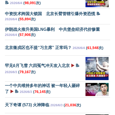
📝
(
98,091
次)
2026/6/4
中资技术跨国大锁国 北京长臂管辖引爆外资恐慌 📝
(
55,894
次)
2026/6/4
伊朗战火推升美国LNG暴利 中共堡垒经济代价惨重
(
57,906
次)
2026/6/4
北京衞戍区也不提“习主席” 正常吗？
(
61,548
次)
2026/6/4
罕见6月飞雪 六四冤气冲天攻入北京
▶️
📝
(
79,167
次)
2026/6/3
一个中共维持多年的神话 被一年轻人砸碎
了
▶️
📝
(
76,145
次)
2026/6/3
天下奇谭 (573) 火神降临
(
21,036
次)
2026/6/3