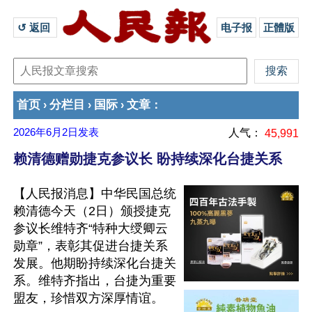
↺ 返回 
电子报
正體版
首页
分栏目
国际
文章
›
›
›
：
2026年6月2日
发表
人气：
45,991
赖清德赠勋捷克参议长 盼持续深化台捷关系
【人民报消息】中华民国总统
赖清德今天（2日）颁授捷克
参议长维特齐“特种大绶卿云
勋章”，表彰其促进台捷关系
发展。他期盼持续深化台捷关
系。维特齐指出，台捷为重要
盟友，珍惜双方深厚情谊。
