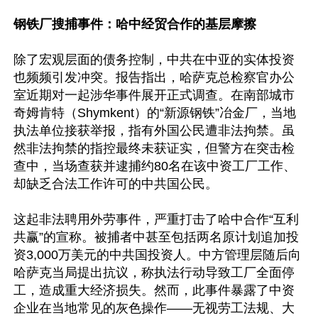
钢铁厂搜捕事件：哈中经贸合作的基层摩擦
除了宏观层面的债务控制，中共在中亚的实体投资
也频频引发冲突。报告指出，哈萨克总检察官办公
室近期对一起涉华事件展开正式调查。在南部城市
奇姆肯特（Shymkent）的“新源钢铁”冶金厂，当地
执法单位接获举报，指有外国公民遭非法拘禁。虽
然非法拘禁的指控最终未获证实，但警方在突击检
查中，当场查获并逮捕约80名在该中资工厂工作、
却缺乏合法工作许可的中共国公民。

这起非法聘用外劳事件，严重打击了哈中合作“互利
共赢”的宣称。被捕者中甚至包括两名原计划追加投
资3,000万美元的中共国投资人。中方管理层随后向
哈萨克当局提出抗议，称执法行动导致工厂全面停
工，造成重大经济损失。然而，此事件暴露了中资
企业在当地常见的灰色操作——无视劳工法规、大