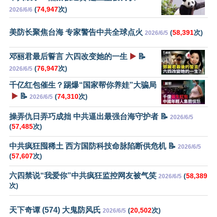
(
74,947
次)
2026/6/6
美防长聚焦台海 专家警告中共全球点火
(
58,391
次)
2026/6/5
邓丽君最后誓言 六四改变她的一生
▶️
📝
(
76,947
次)
2026/6/5
千亿红包催生？踢爆“国家帮你养娃”大骗局
▶️
📝
(
74,310
次)
2026/6/5
操弄仇日弄巧成拙 中共逼出最强台海守护者 📝
2026/6/5
(
57,485
次)
中共疯狂囤稀土 西方国防科技命脉陷断供危机 📝
2026/6/5
(
57,607
次)
六四禁说“我爱你”中共疯狂监控网友被气笑
(
58,389
2026/6/5
次)
天下奇谭 (574) 大鬼防风氏
(
20,502
次)
2026/6/5