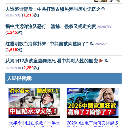
人造盛世背后：中共打造古镇热潮与历史记忆之争
(
1,213
次)
2026/7/31
揭中共远洋渔队恶行 滥捕、侵权又规避究责
2026/7/31
(
1,245
次)
红霞刚散白海豚扑来 “中共国被风整疯了” 📝
2026/7/30
(
1,619
次)
从揭阳12岁孩童虐狗致死 看中共对人性的魔变
▶️
📝
(
2,250
次)
2026/7/30
人民报视频:
大半个中国在求救？一半水
2026中国电车为何卖得越多