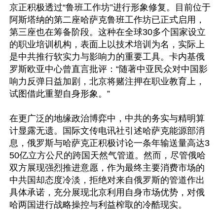
京正积极透过“鲁班工作坊”进行形象修复。目前位于
阿斯塔纳的第二座哈萨克鲁班工作坊已正式启用，
第三座也在筹备阶段。这种在全球30多个国家设立
的职业培训机构，表面上以技术培训为名，实际上
是中共推行软实力与影响力的重要工具。卡内基俄
罗斯欧亚中心曾直言批评：“随著中亚民众对中国影
响力反弹日益加剧，北京将赌注押在职业教育上，
试图借此重塑自身形象。” 

在更广泛的地缘政治博弈中，中共的务实与精明算
计显露无遗。国际文传电讯社引述哈萨克能源部消
息，俄罗斯与哈萨克正积极讨论一条年输送量高达3
50亿立方公尺的跨国天然气管道。然而，尽管俄哈
双方展现强烈推进意愿，作为最终主要消费市场的
中共国却态度冷淡，拒绝对来自俄罗斯的管道作出
具体承诺，充分展现北京利用自身市场优势，对俄
哈两国进行战略操控与利益榨取的冷酷现实。
