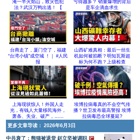
淹一半火焰山，救灾也犯
亏得越多？ 销量爆增的背后
法？武汉万鸭出逃！ 【
是车企滴血求生
台商走了，厦门空了，福建
山西矿难真相：最后一丝生
“台湾小镇”成空城 ！｜ #人民
机如何被掐断？明知瓦斯超
报
标为何不跑？上级检查
上海现状惊人！外国人走
埃博拉病毒真的不会空气传
光，有钱人大量移民海外，
播？世卫发布最高警报 埃博
萧条、失业、破产，……
拉病毒恐全球蔓延?
更多文章导读：
2026年6月3日
中共衰了：熊猫被退货 赵立坚被调职
🖼️