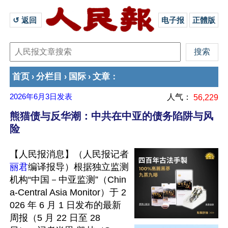
↺ 返回 
电子报
正體版
首页
分栏目
国际
文章
›
›
›
：
2026年6月3日
发表
人气：
56,229
熊猫债与反华潮：中共在中亚的债务陷阱与风
险
【人民报消息】（人民报记者
丽君
编译报导）根据独立监测
机构“中国－中亚监测”（Chin
a-Central Asia Monitor）于 2
026 年 6 月 1 日发布的最新
周报（5 月 22 日至 28 