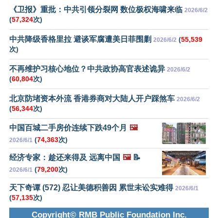
《卫报》重批：中共引领分裂网 数位极权海啸来临
2026/6/2
(
57,324
次)
中共降级香格里拉 避谈军腐遭美日菲围剿
(
55,539
2026/6/2
次)
不再维护习核心地位？中共政协高官表述诡异
2026/6/2
(
60,804
次)
北京防堵资本外流 香港券商对大陆人开户踩煞车
2026/6/2
(
56,344
次)
中国百城二手房价连续下跌49个月
🖼️
(
74,363
次)
2026/6/1
经济专家：趁还来得及 远离中国
🖼️
📝
(
79,200
次)
2026/6/1
天下奇谭 (572) 忍让美德积善因 累世未讼实难得
2026/6/1
(
57,135
次)
Copyright© RMB Public Foundation Inc.