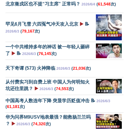
北京衞戍区也不提“习主席” 正常吗？
(
61,548
次)
2026/6/4
罕见6月飞雪 六四冤气冲天攻入北京
▶️
📝
(
79,167
次)
2026/6/3
一个中共维持多年的神话 被一年轻人砸碎
了
▶️
📝
(
76,145
次)
2026/6/3
天下奇谭 (573) 火神降临
(
21,036
次)
2026/6/3
从付费实习到自费上班 中国人为何明知火
坑还往里跳？
▶️
(
74,553
次)
2026/6/3
中国高考人数连年下降 突显学历贬值冲击 📝
2026/6/3
(
61,181
次)
华为问界M9USV地表最强？能救杨兰兰吗
？
▶️
(
74,320
次)
2026/6/3