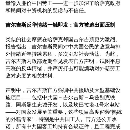
量输入廉价中国劳工——进一步加深了哈萨克政府
和民间对中资机构的疑虑与不信任。

吉尔吉斯反华情绪一触即发：官方被迫出面压制
类似的社会摩擦在哈萨克邻国吉尔吉斯更为激烈。
报告指出，吉尔吉斯民间对中共国公民的敌意与排
外情绪近年持续累积，多次引发社会动荡。为此，
吉尔吉斯内政部近期罕见发表官方声明，试图平息
高涨的反华情绪，并严厉打击可能煽动对外籍劳工
敌对态度的相关材料。

声明中，吉尔吉斯官方强调中共援助及大型基础设
施项目——包括中共国－吉尔吉斯－乌兹别克铁
路、阿斯曼生态城开发，以及坎巴拉塔-1号水电站
——对国家发展至关重要，这些项目高度仰赖“熟练
的外籍专家”，特别是中共国工人。官方还公开承
诺，所有中共国客工均持有合规证件，且工程完成