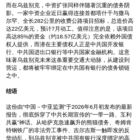
而在乌兹别克，中资扩张同样伴随著沉重的债务阴
影。一家中资企业近日赢得连接首都塔什干与撒马
尔罕、全长282公里的收费公路项目招标，总造价高
达22亿美元，预计7月动工。值得注意的是，该项目
高达85%的资金（约18.57亿美元）完全依赖外国债
权人提供，而潜在主要债权人正是中共国开发银
行、中共国进出口银行等中共国家金融机构。这意
味著乌兹别克未来这条重要交通大动脉，从建设到
营运，都将被牢牢绑定在中共国有银行的债务锁链
之中。

结语
这份由“中国－中亚监测”于2026年6月初发布的最新
报告，彻底拆穿了中共长期宣传的“一带一路、互利
共赢”神话。从哈萨克急速飙升的熊猫债务、奇姆肯
特钢铁厂的非法劳工事件、吉尔吉斯一触即发的反
华动乱，到乌兹别克被中共国有银行深度绑定的高