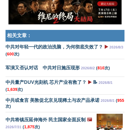
相关文章：
中共对年轻一代的政治洗脑，为何彻底失效了？
▶️
2026/8/3
(
600
次)
军演又否认对话 中共对日施压现形
(
810
次)
2026/8/2
中共量产DUV光刻机 芯片产业有救了？
▶️
📝
2026/8/1
(
1,639
次)
中共或食言 美敦促北京兑现稀土与农产品承诺
(
955
2026/8/1
次)
中共将镇压延伸海外 民主国家全面反制
🖼️
(
1,875
次)
2026/7/31