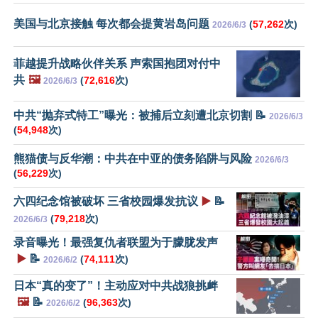
美国与北京接触 每次都会提黄岩岛问题
(
57,262
次)
2026/6/3
菲越提升战略伙伴关系 声索国抱团对付中
共
🖼️
(
72,616
次)
2026/6/3
中共“抛弃式特工”曝光：被捕后立刻遭北京切割 📝
2026/6/3
(
54,948
次)
熊猫债与反华潮：中共在中亚的债务陷阱与风险
2026/6/3
(
56,229
次)
六四纪念馆被破坏 三省校园爆发抗议
▶️
📝
(
79,218
次)
2026/6/3
录音曝光！最强复仇者联盟为于朦胧发声
▶️
📝
(
74,111
次)
2026/6/2
日本“真的变了”！主动应对中共战狼挑衅
🖼️
📝
(
96,363
次)
2026/6/2