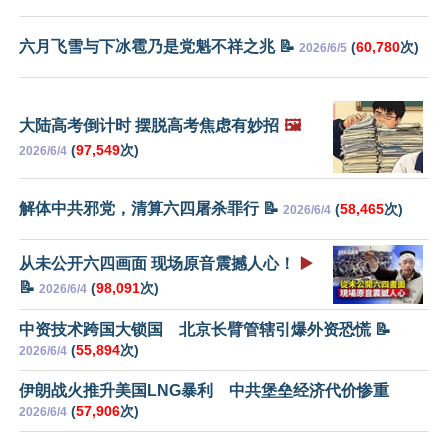
六月飞雪与下冰雹乃是党魁不祥之兆 📝
(
60,780
次)
2026/6/5
大陆高考倒计时 摆脱高考焦虑有妙招
🖼️
(
97,549
次)
2026/6/4
解体中共邪党，清算六四屠杀罪行 📝
(
58,465
次)
2026/6/4
从未公开六四画面 现场原音震撼人心！
▶️
📝
(
98,091
次)
2026/6/4
中资技术跨国大锁国 北京长臂管辖引爆外资恐慌 📝
(
55,894
次)
2026/6/4
伊朗战火推升美国LNG暴利 中共堡垒经济代价惨重
(
57,906
次)
2026/6/4