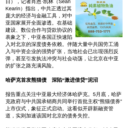
日），记者肖恩·凯林（Sean 
Kearin）指出，中共正透过其
庞大的经济与金融工具，对中
亚国家展开全面渗透。在基础
建设、数位合作与贷款协议的
表象之下，中亚各国正快速陷
入对北京的深度债务依赖。伴随大量中共国劳工涌
入与中资企业的强势扩张，当地社会已出现强烈反
弹，甚至引发执法冲突与社会动荡，让北京在中亚
的扩张之路充满风险。

哈萨克首发熊猫债　深陷“激进借贷”泥沼
报告重点关注中亚最大经济体哈萨克。5月底，哈萨
克政府与中共国承销商共同举行首批主权“熊猫债券”
上市仪式，象征正式启动。这看似开辟新融资管
道，实则加速该国对北京的债务失控。 
