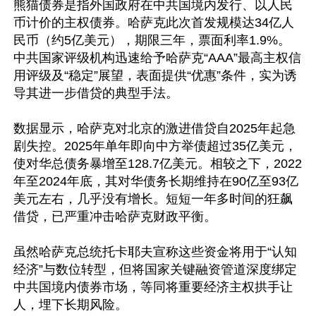
熊猫债券是指外国政府在中共国境内发行、以人民
币计价的主权债券。哈萨克此次首发规模达34亿人
民币（约5亿美元），期限三年，票面利率1.9%。
中共国家评级机构迅速给予哈萨克“AAA”最高主权信
用评级及“稳定”展望，表面提供“优惠”条件，实为诱
导其进一步借贷的典型手法。

数据显示，哈萨克对北京的激进借贷自2025年起急
剧失控。2025年单年即向中方举债超过35亿美元，
使对华总债务暴增至128.7亿美元。相较之下，2022
年至2024年底，其对华债务长期维持在90亿至93亿
美元左右，几乎没有增长。短短一年多时间的狂飙
借贷，已严重冲击哈萨克财政平衡。

虽然哈萨克总统托卡耶夫宣称这些资金将用于“认知
经济”与数位转型，但将国家关键融资管道深度绑定
中共国境内债券市场，等同将重要经济主权拱手让
人，埋下长期风险。
