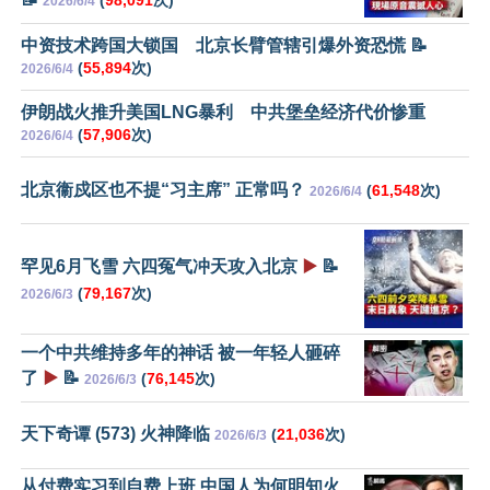
2026/6/4
中资技术跨国大锁国 北京长臂管辖引爆外资恐慌 📝
(
55,894
次)
2026/6/4
伊朗战火推升美国LNG暴利 中共堡垒经济代价惨重
(
57,906
次)
2026/6/4
北京衞戍区也不提“习主席” 正常吗？
(
61,548
次)
2026/6/4
罕见6月飞雪 六四冤气冲天攻入北京
▶️
📝
(
79,167
次)
2026/6/3
一个中共维持多年的神话 被一年轻人砸碎
了
▶️
📝
(
76,145
次)
2026/6/3
天下奇谭 (573) 火神降临
(
21,036
次)
2026/6/3
从付费实习到自费上班 中国人为何明知火