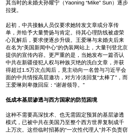
其当时的未婚夫孙耀宁（Yaoning “Mike” Sun）逐步
拉拢。

起初，中共接触人员仅要求她转发文章或分享传
单，并给予大量赞扬与肯定。待其心理防线被虚荣
心瓦解后，要求便逐步升级。王爱琳与未婚夫后来
在名为“美国新闻中心”的伪装网站上，大量刊登北京
提供的宣传内容。更严重的是，当她发布一篇否认
中共在新疆侵犯人权与种族灭绝的洗白文章，并获
得超过1.5万次点阅后，竟主动向一名曾与习近平会
面的中共情报高层邀功，对方冷淡回复“太棒了”，而
王爱琳则卑微回应：“谢谢领导。”

低成本基层渗透与西方国家的防范困境
这种不需要高深技术、也无需固定预算的基层渗透
模式，已被中共在美国乃至整个西方世界复制成千
上万次。这些临时招募的“一次性代理人”并不负责窃