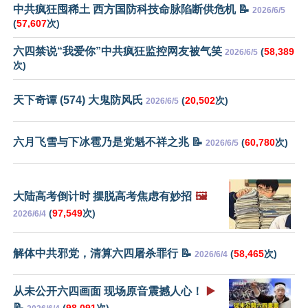
中共疯狂囤稀土 西方国防科技命脉陷断供危机 📝
2026/6/5
(
57,607
次)
六四禁说“我爱你”中共疯狂监控网友被气笑
(
58,389
2026/6/5
次)
天下奇谭 (574) 大鬼防风氏
(
20,502
次)
2026/6/5
六月飞雪与下冰雹乃是党魁不祥之兆 📝
(
60,780
次)
2026/6/5
大陆高考倒计时 摆脱高考焦虑有妙招
🖼️
(
97,549
次)
2026/6/4
解体中共邪党，清算六四屠杀罪行 📝
(
58,465
次)
2026/6/4
从未公开六四画面 现场原音震撼人心！
▶️
📝
(
98,091
次)