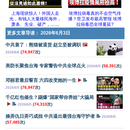
上海现状惊人！外国人走
埃博拉病毒真的不会空气传
光，有钱人大量移民海外，
播？世卫发布最高警报 埃博
萧条、失业、破产，……
拉病毒恐全球蔓延?
更多文章导读：
2026年6月3日
中共衰了：熊猫被退货 赵立坚被调职
🖼️
(
74,947
次)
2026/6/6
美防长聚焦台海 专家警告中共全球点火
(
58,391
次)
2026/6/5
邓丽君最后誓言 六四改变她的一生
▶️
📝
(
76,947
次)
2026/6/5
千亿红包催生？踢爆“国家帮你养娃”大骗局
▶️
📝
(
74,310
次)
2026/6/5
操弄仇日弄巧成拙 中共逼出最强台海守护者 📝
2026/6/5
(
57,485
次)