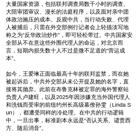
大量国家资源，包括联邦调查局数千小时的调查、
大陪审团审议、漫长的法庭程序，以及面对亲中团
体政治施压的成本。反观中共，当行动失败、代理
人被捕后，只需在外交部例行记者会上轻描淡写地
称之为“反华政治炒作”，即可轻松带过。中共国家安
全部从不在意这些外围代理人的命运，对北京而
言，短期内损失数十人不过是微不足道的“营运成
本”。  

如今，王爱琳正面临最高十年的联邦监禁，而在她
被起诉后，中共外交部从未公开提及她的名字，直
接将其抛弃。此前在布鲁克林被定罪的海外警察站
负责人卢建旺，以及2025年因涉嫌充当外国代理人
和洗钱而受审的前纽约州长高级幕僚孙雯（Linda S
un），都遭受同样的冷处理。在中共的行动逻辑
中，一旦出事，标准剧本永远是“否认关系、谴责西
方、随后消音”。
