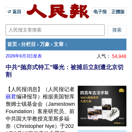
↺ 返回 
电子报
正體版
首页
分栏目
万象
文章
›
›
›
：
2026年6月3日
发表
人气：
54,948
中共“抛弃式特工”曝光：被捕后立刻遭北京切
割
【人民报消息】（人民报记者
丽君
编译报导）根据美国智库
詹姆士镇基金会（Jamestown 
Foundation）客座研究员、前
中共国大学教授克里斯多福·
奈（Christopher Nye）于202