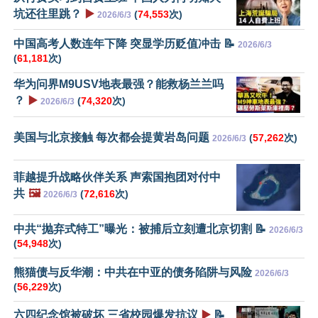
坑还往里跳？
▶️
(
74,553
次)
2026/6/3
中国高考人数连年下降 突显学历贬值冲击 📝
2026/6/3
(
61,181
次)
华为问界M9USV地表最强？能救杨兰兰吗
？
▶️
(
74,320
次)
2026/6/3
美国与北京接触 每次都会提黄岩岛问题
(
57,262
次)
2026/6/3
菲越提升战略伙伴关系 声索国抱团对付中
共
🖼️
(
72,616
次)
2026/6/3
中共“抛弃式特工”曝光：被捕后立刻遭北京切割 📝
2026/6/3
(
54,948
次)
熊猫债与反华潮：中共在中亚的债务陷阱与风险
2026/6/3
(
56,229
次)
六四纪念馆被破坏 三省校园爆发抗议
▶️
📝