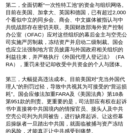
第二，全面切断“一次性特工池”的资金与组织网络。
目前在美国、加拿大、英国和德国，已有超过2,000
个看似中立的同乡会、商会、中文媒体被指认与中
共统战部存在密切关联。美国财政部海外资产控制
办公室（OFAC）应对这些组织的幕后金主与空壳公
司实施严厉制裁，冻结资产并启动二级制裁。国会
也应立法强制地方官员披露与外国政府相关组织的
利益往来，并严格执行《外国代理人登记法》（FA
RA），重罚未登记却收受中共资金的个人与团体。

第三，大幅提高违法成本。目前美国对“充当外国代
理人”的刑罚过轻，导致中共视其为可接受的“营运损
耗”。国会应修法加重FARA及《美国法典》第18条
第951款的刑责。更重要的是，司法部应有权在起诉
书中直接将中共国境内的情报官员、接头人及中共
空壳公司列为共同被告，进行缺席起诉。让这些幕
后操纵者一旦踏出中共国，就面临被捕与资产冻结
的风险，才能真正让中共感受到痛楚。
