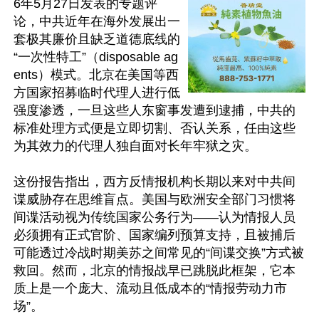
6年5月27日发表的专题评
论，中共近年在海外发展出一
套极其廉价且缺乏道德底线的
“一次性特工”（disposable ag
ents）模式。北京在美国等西
方国家招募临时代理人进行低
强度渗透，一旦这些人东窗事发遭到逮捕，中共的
标准处理方式便是立即切割、否认关系，任由这些
为其效力的代理人独自面对长年牢狱之灾。

这份报告指出，西方反情报机构长期以来对中共间
谍威胁存在思维盲点。美国与欧洲安全部门习惯将
间谍活动视为传统国家公务行为——认为情报人员
必须拥有正式官阶、国家编列预算支持，且被捕后
可能透过冷战时期美苏之间常见的“间谍交换”方式被
救回。然而，北京的情报战早已跳脱此框架，它本
质上是一个庞大、流动且低成本的“情报劳动力市
场”。
