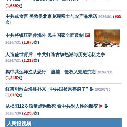
(
1,639
次)
中共或食言 美敦促北京兑现稀土与农产品承诺
(
955
2026/8/1
次)
中共将镇压延伸海外 民主国家全面反制
🖼️
(
1,875
次)
2026/7/31
人造盛世背后：中共打造古镇热潮与历史记忆之争
(
1,213
次)
2026/7/31
揭中共远洋渔队恶行 滥捕、侵权又规避究责
2026/7/31
(
1,245
次)
红霞刚散白海豚扑来 “中共国被风整疯了” 📝
2026/7/30
(
1,619
次)
从揭阳12岁孩童虐狗致死 看中共对人性的魔变
▶️
📝
(
2,250
次)
2026/7/30
人民报视频: