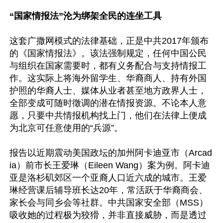
“国家情报法”沦为绑架全民的连坐工具
这套广撒网模式的法律基础，正是中共2017年颁布
的《国家情报法》。该法强制规定，任何中国公民
与组织在国家需要时，都有义务配合与支持情报工
作。这实际上将海外留学生、华裔商人、持有外国
护照的华裔人士、媒体从业者甚至地方政界人士，
全部变成可随时徵调的潜在情报资源。不论本人意
愿，只要中共情报机构找上门，他们在法律上便成
为北京可任意使用的“兵源”。 

报告以近期震动美国政坛的加州阿卡迪亚市（Arcad
ia）前市长王爱琳（Eileen Wang）案为例。阿卡迪
亚是洛杉矶郊区一个亚裔人口近六成的城市。王爱
琳经营课后辅导班长达20年，常活跃于华裔商会、
家长会与同乡会等社群。中共国家安全部（MSS）
吸收她的过程极为狡猾，并非直接威胁，而是透过