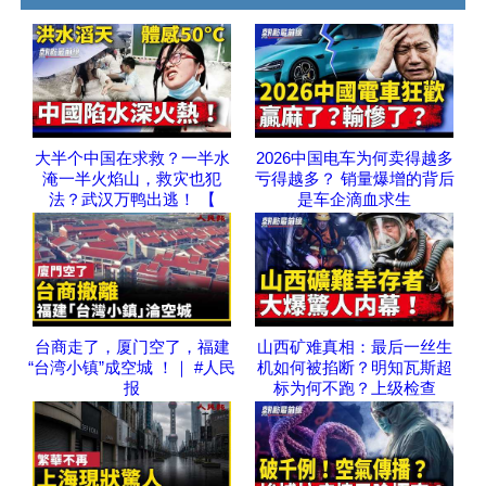
大半个中国在求救？一半水
2026中国电车为何卖得越多
淹一半火焰山，救灾也犯
亏得越多？ 销量爆增的背后
法？武汉万鸭出逃！ 【
是车企滴血求生
台商走了，厦门空了，福建
山西矿难真相：最后一丝生
“台湾小镇”成空城 ！｜ #人民
机如何被掐断？明知瓦斯超
报
标为何不跑？上级检查