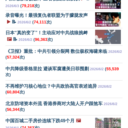
(
79,218
次)
2026/6/3
录音曝光！最强复仇者联盟为于朦胧发声
▶️
📝
(
74,111
次)
2026/6/2
日本“真的变了”！主动应对中共战狼挑衅
🖼️
📝
(
96,363
次)
2026/6/2
《卫报》重批：中共引领分裂网 数位极权海啸来临
2026/6/2
(
57,324
次)
中共降级香格里拉 避谈军腐遭美日菲围剿
(
55,539
2026/6/2
次)
不再维护习核心地位？中共政协高官表述诡异
2026/6/2
(
60,804
次)
北京防堵资本外流 香港券商对大陆人开户踩煞车
2026/6/2
(
56,344
次)
中国百城二手房价连续下跌49个月
🖼️
(
74,363
次)