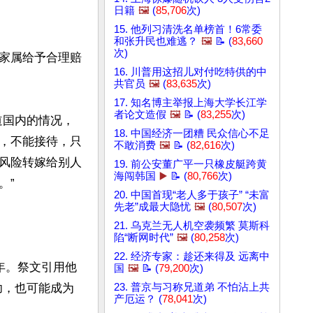
日籍
🖼️
(
85,706
次)
15. 他列习清洗名单榜首！6常委
和张升民也难逃？
🖼️
📝 (
83,660
次)
家属给予合理赔
16. 川普用这招儿对付吃特供的中
共官员
🖼️
(
83,635
次)
17. 知名博主举报上海大学长江学
者论文造假
🖼️
📝 (
83,255
次)
道国内的情况，
18. 中国经济一团糟 民众信心不足
，不能接待，只
不敢消费
🖼️
📝 (
82,616
次)
风险转嫁给别人
19. 前公安董广平一只橡皮艇跨黄
海闯韩国
▶️
📝 (
80,766
次)
”

20. 中国首现“老人多于孩子” “未富
先老”成最大隐忧
🖼️
(
80,507
次)
21. 乌克兰无人机空袭频繁 莫斯科
陷“断网时代”
🖼️
(
80,258
次)
22. 经济专家：趁还来得及 远离中
年。祭文引用他
国
🖼️
📝 (
79,200
次)
功，也可能成为
23. 普京与习称兄道弟 不怕沾上共
产厄运？ (
78,041
次)