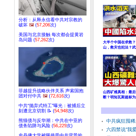
分析：从释永信看中共对宗教的
破坏
🖼️
(
57,206
次)
美国与北京接触 每次都会提黄岩
岛问题 (
57,262
次)
大半个中国在求救？
山，救灾也犯法？武
菲越提升战略伙伴关系 声索国抱
山西矿难真相：最后
团对付中共
🖼️
(
72,616
次)
断？明知瓦斯超标为
中共“抛弃式特工”曝光：被捕后立
刻遭北京切割 📝 (
54,948
次)
熊猫债与反华潮：中共在中亚的
中共疯狂囤稀
债务陷阱与风险 (
56,229
次)
六四禁说“我
史丹佛大学被曝接受中共背景的