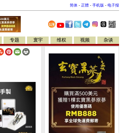
简体
-
正體
-
手机版
-
电子报
专题
寰宇
维权
视频
杂谈