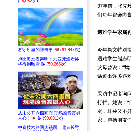
(
48,082
次)
37年前，张先
们每年都会向
遇难学生家属
今年祭文特别提
看守所里的神奇事
🖼️
(
61,947
次)
遇难学生熊志明
卢比奥发表声明：六四死难者终
将得到昭雪 📝 (
50,266
次)
父母曾说：“
话道出许多遇难
采访中记者询
打扰。她说：
弱，耳朵又不
从未公开六四画面 现场原音震撼
人心！
▶️
📝 (
98,091
次)
家，包括朋友们
中资技术跨国大锁国 北京长臂