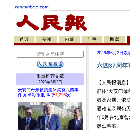
首页
要闻
内幕
时事
幽默
2026年6月2日
发
六四37周
重点推荐文章
2026年6月2日
【人民报消息】
天安门母亲被禁集体祭奠六四事
群体“天安门母
件 须单独报批 📝 (
51,295
次)
者及家属、依法
遇难者亲属仍无
年6月在北京
惨烈事实。
