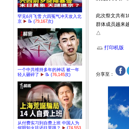
此次祭文共有1
罕见6月飞雪 六四冤气冲天攻入北
京
▶️
📝 (
79,167
次)
群体成员越来越
△
文章网址: http://w
打印机版
一个中共维持多年的神话 被一年
分享至：
轻人砸碎了
▶️
📝 (
76,145
次)
从付费实习到自费上班 中国人为
何明知火坑还往里跳？
▶️
(
74,553