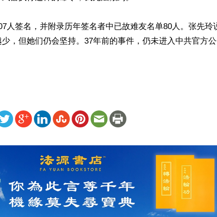
07人签名，并附录历年签名者中已故难友名单80人。张先玲
少，但她们仍会坚持。37年前的事件，仍未进入中共官方公
ww.renminbao.com/rmb/articles/2026/6/2/95387.html