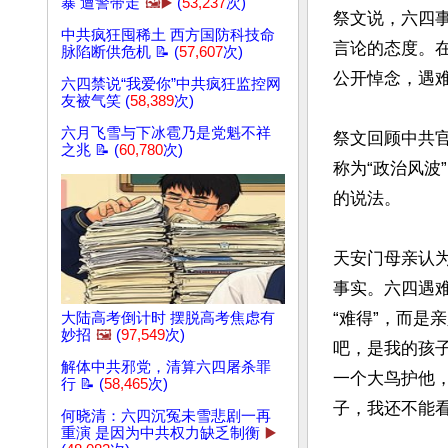
暴 遭警带走
🖼️▶️
(
53,237
次)
祭文说，六四
中共疯狂囤稀土 西方国防科技命
言论的态度。
脉陷断供危机 📝 (
57,607
次)
公开悼念，遇难
六四禁说“我爱你”中共疯狂监控网
友被气笑 (
58,389
次)
六月飞雪与下冰雹乃是党魁不祥
祭文回顾中共
之兆 📝 (
60,780
次)
称为“政治风波
的说法。

天安门母亲认
事实。六四遇
“难得”，而是
大陆高考倒计时 摆脱高考焦虑有
妙招
🖼️
(
97,549
次)
吧，是我的孩
解体中共邪党，清算六四屠杀罪
一个大鸟护他
行 📝 (
58,465
次)
子，我还不能看
何晓清：六四沉冤未雪悲剧一再
重演 是因为中共权力缺乏制衡
▶️