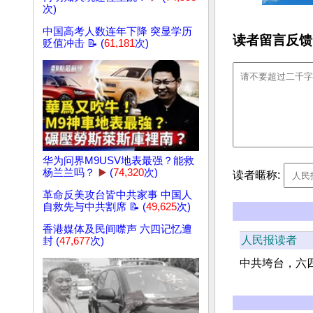
次)
中国高考人数连年下降 突显学历
读者留言反馈
贬值冲击 📝 (
61,181
次)
华为问界M9USV地表最强？能救
杨兰兰吗？
▶️
(
74,320
次)
读者暱称:
革命反美攻台皆中共家事 中国人
自救先与中共割席 📝 (
49,625
次)
香港媒体及民间噤声 六四记忆遭
人民报读者
封 (
47,677
次)
中共垮台，六