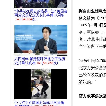
据自由亚洲电
“中共站在历史的错误一边” 美国会
两党议员纪念天安门事件37周年
祭文题为《19
🖼️
(
54,324
次)
1989年6月
令，军队参与
者，难属呼吁
当年遗留下来的
六四周年 赖清德呼吁北京正视历
“天安门母亲”
史并承认真相
🖼️
(
54,758
次)
北京万安公墓
已经在发表的
解决的。”

官方叙事多次
中共打手在韩国对法轮功学员施