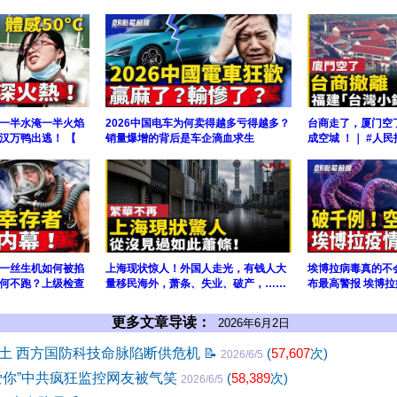
一半水淹一半火焰
2026中国电车为何卖得越多亏得越多？
台商走了，厦门空
汉万鸭出逃！ 【
销量爆增的背后是车企滴血求生
成空城 ！｜ #人民
一丝生机如何被掐
上海现状惊人！外国人走光，有钱人大
埃博拉病毒真的不
何不跑？上级检查
量移民海外，萧条、失业、破产，……
布最高警报 埃博拉
更多文章导读：
2026年6月2日
土 西方国防科技命脉陷断供危机
📝
(
57,607
次)
2026/6/5
爱你”中共疯狂监控网友被气笑
(
58,389
次)
2026/6/5