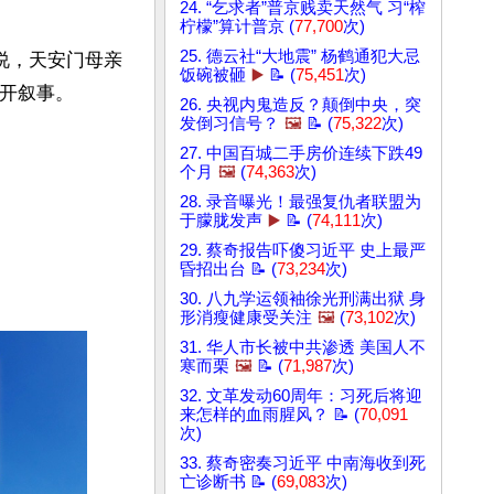
24. “乞求者”普京贱卖天然气 习“榨
柠檬”算计普京 (
77,700
次)
25. 德云社“大地震” 杨鹤通犯大忌
说，天安门母亲
饭碗被砸
▶️
📝 (
75,451
次)
开叙事。

26. 央视内鬼造反？颠倒中央，突
发倒习信号？
🖼️
📝 (
75,322
次)
27. 中国百城二手房价连续下跌49
个月
🖼️
(
74,363
次)
28. 录音曝光！最强复仇者联盟为
于朦胧发声
▶️
📝 (
74,111
次)
29. 蔡奇报告吓傻习近平 史上最严
昏招出台 📝 (
73,234
次)
30. 八九学运领袖徐光刑满出狱 身
形消瘦健康受关注
🖼️
(
73,102
次)
31. 华人市长被中共渗透 美国人不
寒而栗
🖼️
📝 (
71,987
次)
32. 文革发动60周年：习死后将迎
来怎样的血雨腥风？ 📝 (
70,091
次)
33. 蔡奇密奏习近平 中南海收到死
亡诊断书 📝 (
69,083
次)