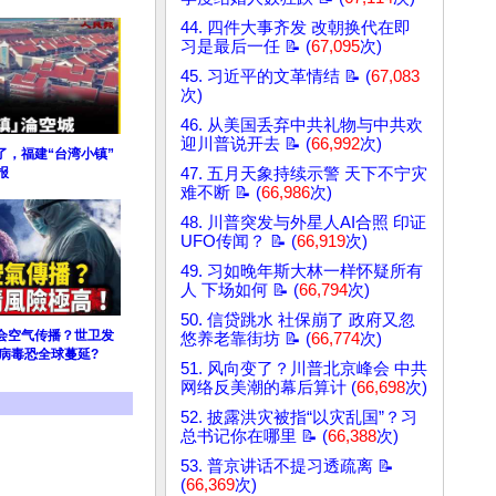
44. 四件大事齐发 改朝换代在即
习是最后一任 📝 (
67,095
次)
45. 习近平的文革情结 📝 (
67,083
次)
46. 从美国丢弃中共礼物与中共欢
迎川普说开去 📝 (
66,992
次)
了，福建“台湾小镇”
报
47. 五月天象持续示警 天下不宁灾
难不断 📝 (
66,986
次)
48. 川普突发与外星人AI合照 印证
UFO传闻？ 📝 (
66,919
次)
49. 习如晚年斯大林一样怀疑所有
人 下场如何 📝 (
66,794
次)
50. 信贷跳水 社保崩了 政府又忽
会空气传播？世卫发
悠养老靠街坊 📝 (
66,774
次)
病毒恐全球蔓延?
51. 风向变了？川普北京峰会 中共
网络反美潮的幕后算计 (
66,698
次)
52. 披露洪灾被指“以灾乱国”？习
总书记你在哪里 📝 (
66,388
次)
53. 普京讲话不提习透疏离 📝
(
66,369
次)