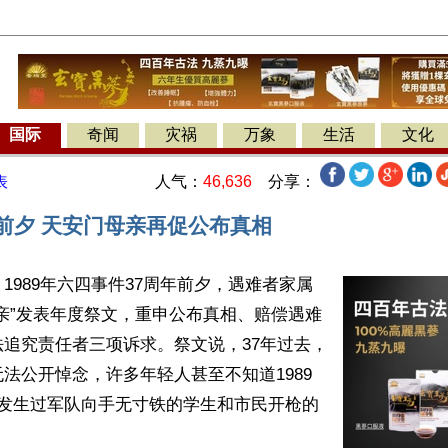
国际
奇闻
灾祸
万象
生活
文化
人气：
46,636
分享：
表
年前夕 天安门母亲再促公布真相
1989年六四事件37周年前夕，遇难者家属
亲”发表年度祭文，重申公布真相、赔偿遇难
追究责任者三项诉求。祭文说，37年过去，
法公开悼念，许多年轻人甚至不知道1989
曾发生过军队向手无寸铁的学生和市民开枪的