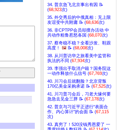
34. 普京急飞北京事出有因 📝
(
68,923
次)
35. 外交秀后的中俄真相：无上限
友谊变中共附庸 📝 (
68,636
次)
36. 非CPTPP会员却擅办活动 中
共动作粗鲁惹怒各国 (
68,070
次)
37. 蔡奇稳不稳？全看沙发、鞋跟
高度！
🖼️
📝 (
68,008
次)
38. 从川普访华之旅看美中监管和
执法的不同 (
67,934
次)
39. 李强出手取消户籍？国务院这
一动作释放什么信号 (
67,769
次)
40. 川习会后就翻脸？北京背叛
170亿美金采购承诺 📝 (
67,525
次)
41. 川习普习会后，习老大缘何要
急急去见金三胖 📝 (
67,178
次)
42. 普京与习近平正进行“表面合
作、内心算计”的会面 📝 (
67,115
次)
43. 真穷了！520没钱秀恩爱了 一
季度结婚人数狂跌 📝 (
67,114
次)