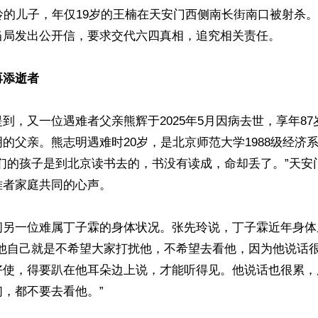
玲的儿子，年仅19岁的王楠在天安门西侧南长街南口被射杀
当局发出公开信，要求交代六四真相，追究相关责任。

再添逝者
到，又一位遇难者父亲熊辉于2025年5月因病去世，享年8
的父亲。熊志明遇难时20岁，是北京师范大学1988级经济
我们的孩子是到北京读书去的，书没有读成，命却丢了。”天安
者家庭共同的心声。

问另一位难属丁子霖的身体状况。张先玲说，丁子霖近年身体
“他自己就是不希望大家打扰他，不希望去看他，因为他说话
好使，得要趴在他耳朵边上说，才能听得见。他说话也很累，
，都不要去看他。”
