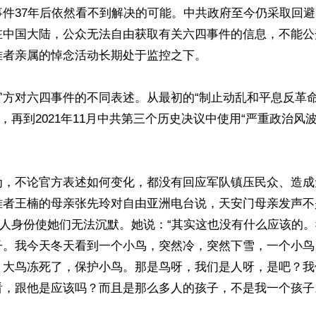
事件37年后依然看不到解决的可能。中共政府至今仍采取回
在中国大陆，公众无法自由获取有关六四事件的信息，不能公
者亲属的悼念活动长期处于监控之下。

官方对六四事件的不同表述。从最初的“制止动乱和平息反革命
”，再到2021年11月中共第三个历史决议中使用“严重政治风波
为，不论官方表述如何变化，都没有回应军队镇压民众、造成
难者王楠的母亲张先玲对自由亚洲电台说，天安门母亲发声不
亲人身份使她们无法沉默。她说：“其实这也没有什么应该的
子。我今天冬天看到一个小鸟，突然冷，突然下雪，一个小鸟
，大鸟冻死了，保护小鸟。那是鸟呀，我们是人呀，是吧？我
，跟他是应该吗？而且是那么多人的孩子，不是我一个孩子。