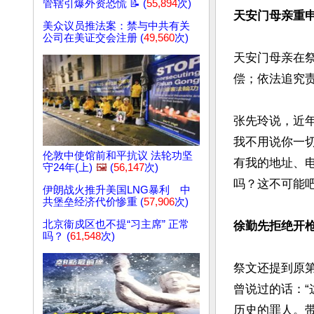
管辖引爆外资恐慌 📝 (
55,894
次)
天安门母亲重
美众议员推法案：禁与中共有关
公司在美证交会注册 (
49,560
次)
天安门母亲在
偿；依法追究责
张先玲说，近
我不用说你一
伦敦中使馆前和平抗议 法轮功坚
有我的地址、
守24年(上)
🖼️
(
56,147
次)
吗？这不可能吧
伊朗战火推升美国LNG暴利 中
共堡垒经济代价惨重 (
57,906
次)
北京衞戍区也不提“习主席” 正常
徐勤先拒绝开
吗？ (
61,548
次)
祭文还提到原第
曾说过的话：
历史的罪人。带