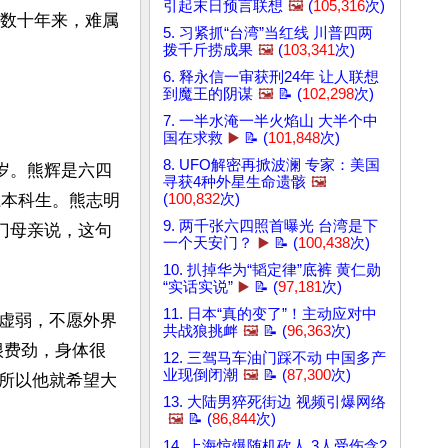
引起末日预言联想
🖼️
(
105,316
次)
。数十年来，难属
5. 习紧抓“台湾”当红线 川普四两
拨千斤捞成果
🖼️
(
103,341
次)
6. 释永信一审获刑24年 让人联想
到魔王的阴谋
🖼️
📝 (
102,298
次)
7. 一半水淹一半火焰山 大半个中
国在求救
▶️
📝 (
101,848
次)
8. UFO解密再掀波澜 专家：美国
7岁。熊辉是六四
寻获4种外星生命遗骸
🖼️
系本科生。熊志明
(
100,832
次)
9. 两千张六四照首曝光 台湾是下
门母亲说，这句
一个天安门？
▶️
📝 (
100,438
次)
10. 扒掉华为“韬定律”底裤 黄仁勋
“实话实说”
▶️
📝 (
97,181
次)
11. 日本“真的变了”！主动应对中
虚弱，不愿外界
共战狼挑衅
🖼️
📝 (
96,363
次)
很费劲，身体很
12. 三驾马车油门踩不动 中国多产
业现倒闭潮
🖼️
📝 (
87,300
次)
所以他就希望大
13. 大陆男猝死街边 视频引爆网络
🖼️
📝 (
86,844
次)
14. 上海惊爆随机砍人 3人受伤含2