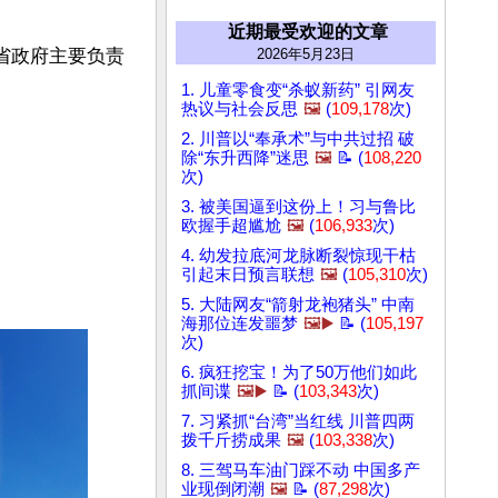
近期最受欢迎的文章
省政府主要负责
2026年5月23日
1. 儿童零食变“杀蚁新药” 引网友
热议与社会反思
🖼️
(
109,178
次)
2. 川普以“奉承术”与中共过招 破
除“东升西降”迷思
🖼️
📝 (
108,220
次)
3. 被美国逼到这份上！习与鲁比
欧握手超尴尬
🖼️
(
106,933
次)
4. 幼发拉底河龙脉断裂惊现干枯
引起末日预言联想
🖼️
(
105,310
次)
5. 大陆网友“箭射龙袍猪头” 中南
海那位连发噩梦
🖼️▶️
📝 (
105,197
次)
6. 疯狂挖宝！为了50万他们如此
抓间谍
🖼️▶️
📝 (
103,343
次)
7. 习紧抓“台湾”当红线 川普四两
拨千斤捞成果
🖼️
(
103,338
次)
8. 三驾马车油门踩不动 中国多产
业现倒闭潮
🖼️
📝 (
87,298
次)