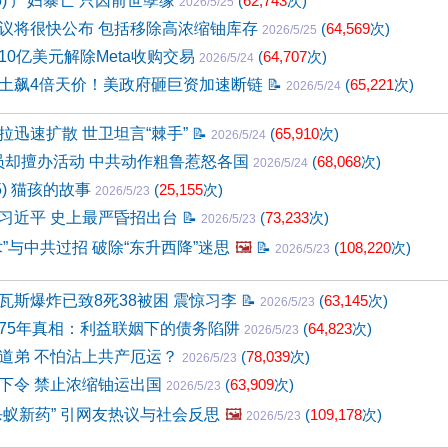
66) 产妇暴亡 只因前世孽缘
(
62,743
次)
2026/5/25
议将很快公布 包括移除高浓缩铀库存
(
64,569
次)
2026/5/25
款10亿美元解除Meta收购交易
(
64,707
次)
2026/5/24
土飙4倍天价！美政府砸巨资加速断链
📝
(
65,221
次)
2026/5/24
拉迅速扩散 世卫坦言“棘手”
📝
(
65,910
次)
2026/5/24
会员却擅办活动 中共动作粗鲁惹怒各国
(
68,068
次)
2026/5/24
5) 猫孩的故事
(
25,155
次)
2026/5/23
习近平 史上最严昏招出台
📝
(
73,233
次)
2026/5/23
”与中共过招 破除“东升西降”迷思
🖼️
📝
(
108,220
次)
2026/5/23
瓦斯爆炸已致8死38被困 震惊习李
📝
(
63,145
次)
2026/5/23
75年真相：利益联姻下的债务陷阱
(
64,823
次)
2026/5/23
道弟 不怕沾上共产厄运？
(
78,039
次)
2026/5/23
下令 禁止浓缩铀运出国
(
63,909
次)
2026/5/23
杀蚁新药” 引网友热议与社会反思
🖼️
(
109,178
次)
2026/5/23