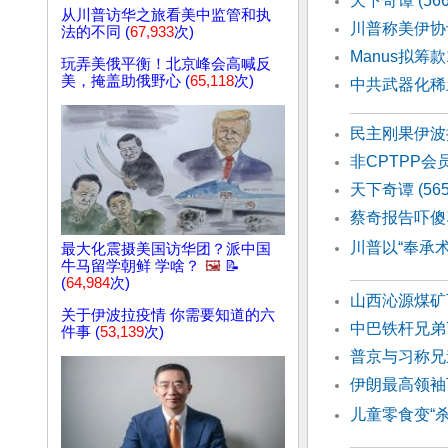
天下奇谭 (5
从川普访华之旅看美中监管和执
川普称美伊协
法的不同 (
67,933
次)
Manus拟筹
玩弄美俄平衡！北京峰会高喊反
美，掩盖助俄野心 (
65,118
次)
中共武器化稀
民主刚果伊波
非CPTPP
天下奇谭 (56
蔡奇报告吓傻
川普以“奉承术
最大化震摄美国访华团？派中国
牛马留学朝鲜 学啥？
🖼️
📝
(
64,984
次)
山西沁源煤矿
关于伊波拉疫情 你需要知道的六
中巴铁杆兄弟
件事 (
53,139
次)
普京与习称兄
伊朗最高领袖
儿童零食变“