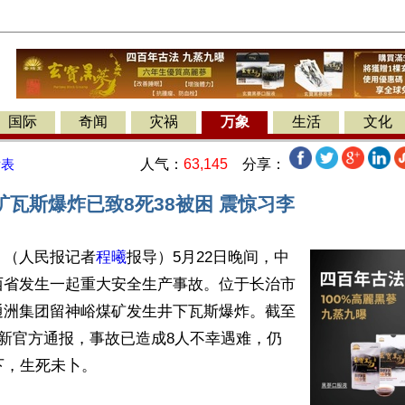
国际
奇闻
灾祸
万象
生活
文化
人气：
63,145
分享：
发表
矿瓦斯爆炸已致8死38被困 震惊习李
】（人民报记者
程曦
报导）5月22日晚间，中
西省发生一起重大安全生产事故。位于长治市
通洲集团留神峪煤矿发生井下瓦斯爆炸。截至
最新官方通报，事故已造成8人不幸遇难，仍
下，生死未卜。
