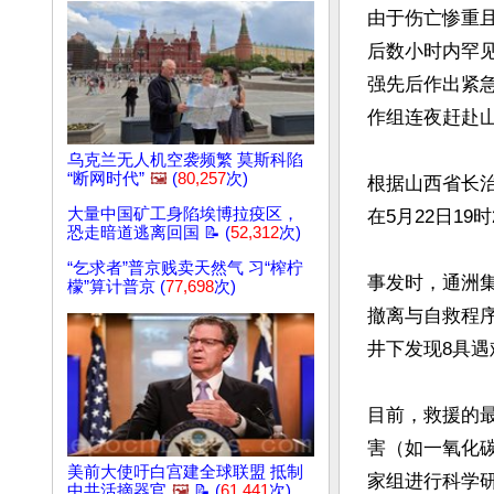
由于伤亡惨重
后数小时内罕
强先后作出紧
作组连夜赶赴山
乌克兰无人机空袭频繁 莫斯科陷
“断网时代”
🖼️
(
80,257
次)
根据山西省长
大量中国矿工身陷埃博拉疫区，
在5月22日19时
恐走暗道逃离回国 📝 (
52,312
次)
“乞求者”普京贱卖天然气 习“榨柠
事发时，通洲集
檬”算计普京 (
77,698
次)
撤离与自救程序
井下发现8具遇
目前，救援的
害（如一氧化
美前大使吁白宫建全球联盟 抵制
家组进行科学
中共活摘器官
🖼️
📝 (
61,441
次)