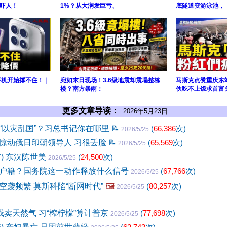
吓人！
1%？从大润发巨亏、
底隧道变游泳池，
手机开始撑不住！｜
宛如末日现场！3.6级地震却震塌整栋
马斯克点赞重庆东
楼？南方暴雨：
伙吃不上饭求首富
更多文章导读：
2026年5月23日
“以灾乱国”？习总书记你在哪里
📝
(
66,386
次)
2026/5/25
惊动俄日印朝领导人 习很丢脸
📝
(
65,569
次)
2026/5/25
7) 东汉陈世美
(
24,500
次)
2026/5/25
户籍？国务院这一动作释放什么信号
(
67,766
次)
2026/5/25
空袭频繁 莫斯科陷“断网时代”
🖼️
(
80,257
次)
2026/5/25
贱卖天然气 习“榨柠檬”算计普京
(
77,698
次)
2026/5/25