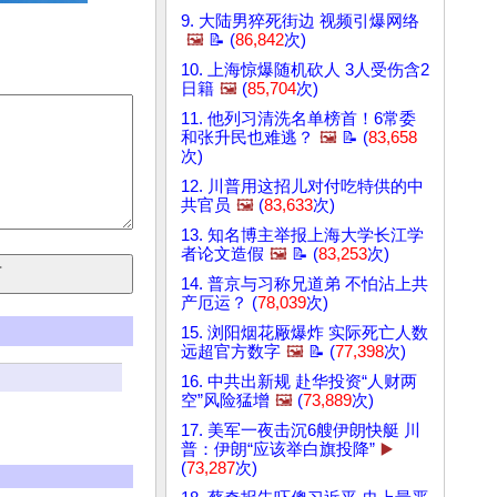
9. 大陆男猝死街边 视频引爆网络
🖼️
📝 (
86,842
次)
10. 上海惊爆随机砍人 3人受伤含2
日籍
🖼️
(
85,704
次)
11. 他列习清洗名单榜首！6常委
和张升民也难逃？
🖼️
📝 (
83,658
次)
12. 川普用这招儿对付吃特供的中
共官员
🖼️
(
83,633
次)
13. 知名博主举报上海大学长江学
者论文造假
🖼️
📝 (
83,253
次)
14. 普京与习称兄道弟 不怕沾上共
产厄运？ (
78,039
次)
15. 浏阳烟花厰爆炸 实际死亡人数
远超官方数字
🖼️
📝 (
77,398
次)
16. 中共出新规 赴华投资“人财两
空”风险猛增
🖼️
(
73,889
次)
17. 美军一夜击沉6艘伊朗快艇 川
普：伊朗“应该举白旗投降”
▶️
(
73,287
次)