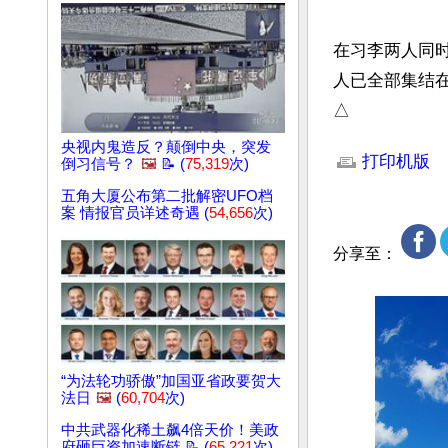
在习李两人同
人已全部集结在
△
文章网址: http://w
央视内鬼造反？颠倒中央，突发
打印机版
倒习信号？
🖼️
📝 (
75,319
次)
五角大厦公布第二批解密UFO档
案 情报官员详述奇遇 (
54,656
次)
分享至：
“为法轮功骄傲”加国亚省政要贺大
法日
🖼️
(
60,704
次)
中共武器化稀土飙4倍天价！美政
府砸巨资加速断链 📝 (
65,221
次)