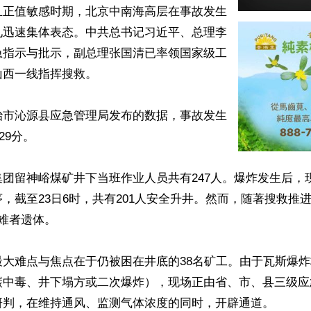
且正值敏感时期，北京中南海高层在事故发生
见迅速集体表态。中共总书记习近平、总理李
急指示与批示，副总理张国清已率领国家级工
西一线指挥搜救。

治市沁源县应急管理局发布的数据，事故发生
29分。

团留神峪煤矿井下当班作业人员共有247人。爆炸发生后，
，截至23日6时，共有201人安全升井。然而，随著搜救推
难者遗体。

最大难点与焦点在于仍被困在井底的38名矿工。由于瓦斯爆
碳中毒、井下塌方或二次爆炸），现场正由省、市、县三级应
研判，在维持通风、监测气体浓度的同时，开辟通道。
