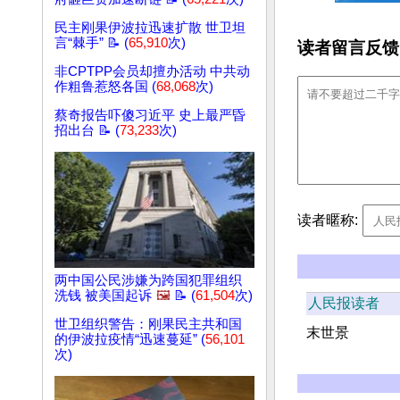
民主刚果伊波拉迅速扩散 世卫坦
言“棘手” 📝 (
65,910
次)
读者留言反馈
非CPTPP会员却擅办活动 中共动
作粗鲁惹怒各国 (
68,068
次)
蔡奇报告吓傻习近平 史上最严昏
招出台 📝 (
73,233
次)
读者暱称:
两中国公民涉嫌为跨国犯罪组织
洗钱 被美国起诉
🖼️
📝 (
61,504
次)
人民报读者
世卫组织警告：刚果民主共和国
末世景
的伊波拉疫情“迅速蔓延” (
56,101
次)