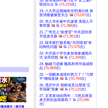
18. 蔡奇报告吓傻习近平 史上最严
昏招出台 📝 (
73,233
次)
19. 八九学运领袖徐光刑满出狱 身
形消瘦健康受关注
🖼️
(
73,097
次)
20. 华人市长被中共渗透 美国人不
寒而栗
🖼️
📝 (
71,986
次)
21. 广州无人“捡便宜” 中共逆转房
市低迷失败
🖼️
(
71,901
次)
22. 陆专家打脸党魁:“共同富裕”有
结构性问题
🖼️
📝 (
71,575
次)
23. 中共派小学生参加海参崴阅兵
式 全民愤怒
🖼️
📝 (
71,294
次)
24. 触碰习逆鳞 魏凤和李尚福成祭
品 (
70,869
次)
25. 一觉醒来成境外势力了！“习禁
平”继续发烧
🖼️
📝 (
70,754
次)
26. 甩开中共 朝鲜改宪法塑造“正
常国家”形象
🖼️
📝 (
70,115
次)
27. 文革发动60周年：习死后将迎
来怎样的血雨腥风？ 📝 (
70,090
次)
0集体麻木！南方海