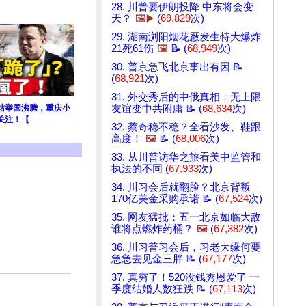
28. 川普要伊朗投降 中东将会变
天？
🖼️▶️
(
69,829
次)
29. 湖南浏阳烟花厰发生特大爆炸
21死61伤
🖼️
📝 (
68,949
次)
30. 普京急飞北京事出有因 📝
(
68,921
次)
31. 外交秀后的中俄真相：无上限
站举国沸腾，重庆小
友谊变中共附庸 📝 (
68,634
次)
关注！【
32. 蔡奇稳不稳？全看沙发、鞋跟
高度！
🖼️
📝 (
68,006
次)
33. 从川普访华之旅看美中监管和
执法的不同 (
67,933
次)
34. 川习会后就翻脸？北京背叛
170亿美金采购承诺 📝 (
67,524
次)
35. 网友猛批：五一北京如临大敌
谁将点燃炸药桶？
🖼️
(
67,382
次)
36. 川习普习会后，习老大缘何要
急急去见金三胖 📝 (
67,177
次)
37. 真穷了！520没钱秀恩爱了 一
季度结婚人数狂跌 📝 (
67,113
次)