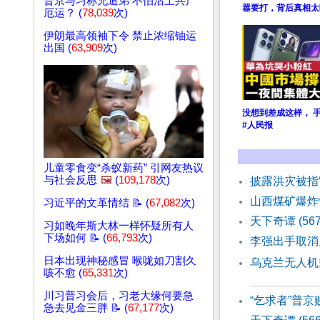
普京与习称兄道弟 不怕沾上共产
嚣要打，背后真相太
厄运？ (
78,039
次)
伊朗最高领袖下令 禁止浓缩铀运
出国 (
63,909
次)
没想到差成这样， 
#人民报
儿童零食变“杀蚁新药” 引网友热议
与社会反思
🖼️
(
109,178
次)
披露洪灾被指
山西煤矿爆炸
习近平的文革情结 📝 (
67,082
次)
天下奇谭 (56
习如晚年斯大林一样怀疑所有人
下场如何 📝 (
66,793
次)
李强出手取消
日本出现神秘感冒 喉咙如刀割久
乌克兰无人机
咳不愈 (
65,331
次)
川习普习会后，习老大缘何要急
“乞求者”普京
急去见金三胖 📝 (
67,177
次)