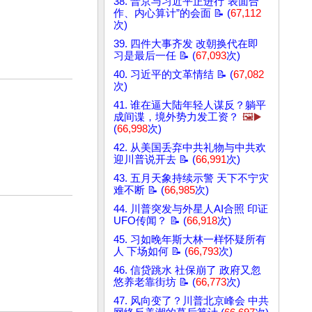
38. 普京与习近平正进行“表面合
作、内心算计”的会面 📝 (
67,112
次)
39. 四件大事齐发 改朝换代在即
习是最后一任 📝 (
67,093
次)
40. 习近平的文革情结 📝 (
67,082
次)
41. 谁在逼大陆年轻人谋反？躺平
成间谍，境外势力发工资？
🖼️▶️
(
66,998
次)
42. 从美国丢弃中共礼物与中共欢
迎川普说开去 📝 (
66,991
次)
43. 五月天象持续示警 天下不宁灾
难不断 📝 (
66,985
次)
44. 川普突发与外星人AI合照 印证
UFO传闻？ 📝 (
66,918
次)
45. 习如晚年斯大林一样怀疑所有
人 下场如何 📝 (
66,793
次)
46. 信贷跳水 社保崩了 政府又忽
悠养老靠街坊 📝 (
66,773
次)
47. 风向变了？川普北京峰会 中共