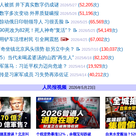
人被抓 井下真实数字仍成谜
(
52,205
次)
2026/5/27
数字多次变动 外界质疑瞒报
(
51,196
次)
2026/5/26
惊动俄日印朝领导人 习很丢脸
📝
(
65,569
次)
2026/5/25
90死改为82死！死人神奇“复活”？
📝
(
54,149
次)
2026/5/25
用铲车活埋村民 引全网震怒
🖼️▶️
(
67,002
次)
2026/4/25
蔡奇坐镇北京风头强势 欲另立中央？
📝
(
130,037
次)
2025/7/10
85）当代未喝孟婆汤的山西“再生人”
(
82,120
次)
2025/6/18
军落马：习近平权力迈向危途？
(
19,929
次)
2025/4/14
传是习家军成员 习失势再添佐证
(
40,212
次)
2025/4/14
人民报视频
2026年5月23日
德直接谈？北京叫
个税逆势暴涨12%，余额宝却跌破
自来水变酱油？52