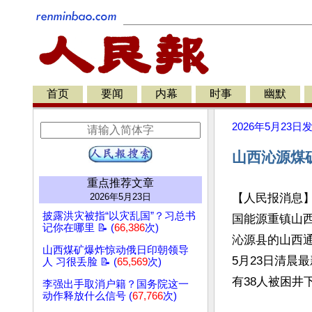
首页
要闻
内幕
时事
幽默
2026年5月23日
山西沁源煤
重点推荐文章
2026年5月23日
【人民报消息
披露洪灾被指“以灾乱国”？习总书
国能源重镇山
记你在哪里 📝 (
66,386
次)
沁源县的山西
山西煤矿爆炸惊动俄日印朝领导
5月23日清晨
人 习很丢脸 📝 (
65,569
次)
有38人被困井
李强出手取消户籍？国务院这一
动作释放什么信号 (
67,766
次)