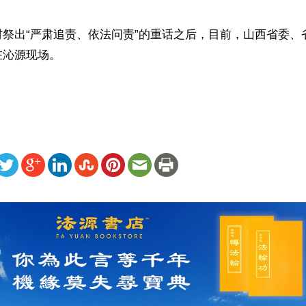
时祭出“严肃追责、依法问责”的重话之后，目前，山西省委、
沁源现场。

ww.renminbao.com/rmb/articles/2026/5/23/95290.html