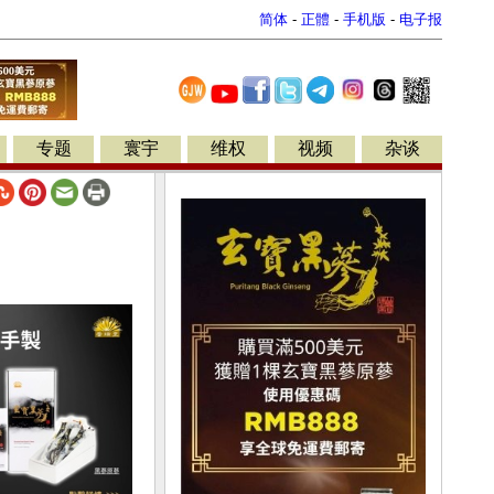
简体
-
正體
-
手机版
-
电子报
专题
寰宇
维权
视频
杂谈