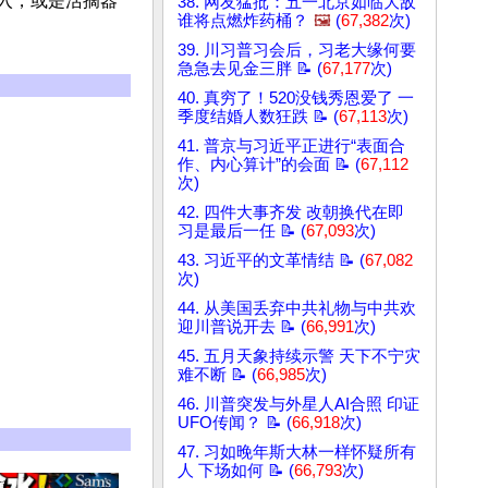
入，或是活摘器
38. 网友猛批：五一北京如临大敌
谁将点燃炸药桶？
🖼️
(
67,382
次)
39. 川习普习会后，习老大缘何要
急急去见金三胖 📝 (
67,177
次)
40. 真穷了！520没钱秀恩爱了 一
季度结婚人数狂跌 📝 (
67,113
次)
41. 普京与习近平正进行“表面合
作、内心算计”的会面 📝 (
67,112
次)
42. 四件大事齐发 改朝换代在即
习是最后一任 📝 (
67,093
次)
43. 习近平的文革情结 📝 (
67,082
次)
44. 从美国丢弃中共礼物与中共欢
迎川普说开去 📝 (
66,991
次)
45. 五月天象持续示警 天下不宁灾
难不断 📝 (
66,985
次)
46. 川普突发与外星人AI合照 印证
UFO传闻？ 📝 (
66,918
次)
47. 习如晚年斯大林一样怀疑所有
人 下场如何 📝 (
66,793
次)