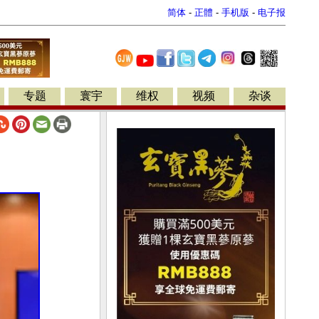
简体
-
正體
-
手机版
-
电子报
专题
寰宇
维权
视频
杂谈