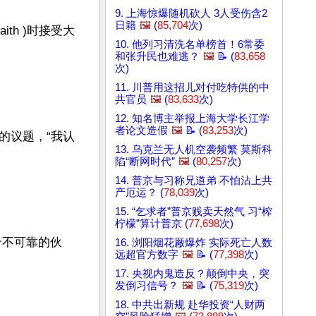
9. 上海惊爆随机砍人 3人受伤含2
日籍
🖼️
(
85,704
次)
ith )时接受大
10. 他列习清洗名单榜首！6常委
和张升民也难逃？
🖼️
📝 (
83,658
次)
11. 川普用这招儿对付吃特供的中
共官员
🖼️
(
83,633
次)
12. 知名博主举报上海大学长江学
者论文造假
🖼️
📝 (
83,253
次)
的议题，“我认
13. 乌克兰无人机空袭频繁 莫斯科
陷“断网时代”
🖼️
(
80,257
次)
14. 普京与习称兄道弟 不怕沾上共
产厄运？ (
78,039
次)
15. “乞求者”普京贱卖天然气 习“榨
柠檬”算计普京 (
77,698
次)
个不可靠的伙
16. 浏阳烟花厰爆炸 实际死亡人数
远超官方数字
🖼️
📝 (
77,398
次)
17. 央视内鬼造反？颠倒中央，突
发倒习信号？
🖼️
📝 (
75,319
次)
18. 中共出新规 赴华投资“人财两