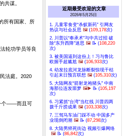
共谋。

近期最受欢迎的文章
2026年5月25日
内的所有国家、所
1. 儿童零食变“杀蚁新药” 引网友
热议与社会反思
🖼️
(
109,178
次)
2. 川普以“奉承术”与中共过招 破
除“东升西降”迷思
🖼️
📝 (
108,220
次)
摘法轮功学员等良
3. 被美国逼到这份上！习与鲁比
欧握手超尴尬
🖼️
(
106,933
次)
4. 幼发拉底河龙脉断裂惊现干枯
引起末日预言联想
🖼️
(
105,310
次)
人民法庭。2020
5. 大陆网友“箭射龙袍猪头” 中南
海那位连发噩梦
🖼️▶️
📝 (
105,197
次)
6. 习紧抓“台湾”当红线 川普四两
一个——而且可
拨千斤捞成果
🖼️
(
103,338
次)
7. 三驾马车油门踩不动 中国多产
业现倒闭潮
🖼️
📝 (
87,298
次)
8. 大陆男猝死街边 视频引爆网络
🖼️
📝 (
86,842
次)