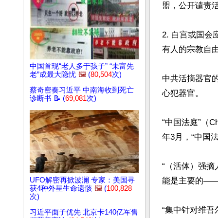
盟，公开谴责
2. 白宫或国
有人的宗教自由
中国首现“老人多于孩子” “未富先
老”成最大隐忧
🖼️
(
80,504
次)
中共活摘器官的
蔡奇密奏习近平 中南海收到死亡
心犯器官。

诊断书 📝 (
69,081
次)
“中国法庭”（C
年3月，“中国
“（活体）强
能是主要的——
UFO解密再掀波澜 专家：美国寻
获4种外星生命遗骸
🖼️
(
100,828
次)
“集中针对维吾
习近平面子优先 北京卡140亿军售