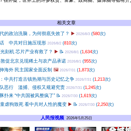
么？很怀疑，世界上的许多权贵、富豪、政商圈、媒体圈等都有介
相关文章
代的政治洗脑，为何彻底失效了？
▶️
(
580
次)
2026/8/3
话 中共对日施压现形
(
810
次)
2026/8/2
V光刻机 芯片产业有救了？
▶️
📝
(
1,634
次)
2026/8/1
美敦促北京兑现稀土与农产品承诺
(
955
次)
2026/8/1
伸海外 民主国家全面反制
🖼️
(
1,873
次)
2026/7/31
：中共打造古镇热潮与历史记忆之争
(
1,213
次)
2026/7/31
队恶行 滥捕、侵权又规避究责
(
1,245
次)
2026/7/31
豚扑来 “中共国被风整疯了”
📝
(
1,619
次)
2026/7/30
孩童虐狗致死 看中共对人性的魔变
▶️
📝
(
2,250
次)
2026/7/30
人民报视频
2026年5月25日