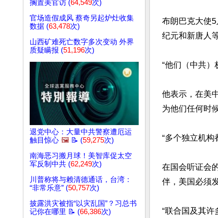
搁置美官访 (
64,549
次)
官场造假成风 蔡奇另起炉灶收集
布朗巴克大使5月1
数据 (
63,478
次)
纪元和新唐人等
山西矿难死亡数字多次变动 外界
质疑瞒报 (
51,196
次)
“他们（中共）
他表示，在美
为他们任何时候
退党中心：大量中共警察遭厄运
“多个独立机构
触目惊心
🖼️
📝 (
59,275
次)
南海恶习搬月球！美智库促太空
军反制中共 (
62,249
次)
在国会听证会
川普称将与赖清德通话，台湾：
伴，美国必须发
“非常乐意” (
50,757
次)
披露洪灾被指“以灾乱国”？习总书
“联合国及其许
记你在哪里 📝 (
66,386
次)