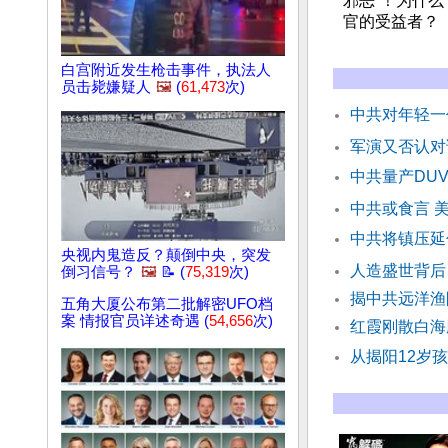
邪恶”！为什
官的受益者？
白宫附近发生枪击事件，执法人
员击毙嫌疑人
🖼️
(
61,473
次)
中共对年轻一
军演又否认对
中共量产DU
中共或食言 
中共将镇压延
央视内鬼造反？颠倒中央，突发
人造盛世背后
倒习信号？
🖼️
📝 (
75,319
次)
揭中共远洋渔
五角大厦公布第二批解密UFO档
案 情报官员详述奇遇 (
54,656
次)
红霞刚散白海
从揭阳12岁