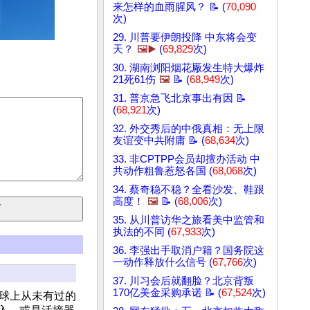
来怎样的血雨腥风？ 📝 (
70,090
次)
29. 川普要伊朗投降 中东将会变
天？
🖼️▶️
(
69,829
次)
30. 湖南浏阳烟花厰发生特大爆炸
21死61伤
🖼️
📝 (
68,949
次)
31. 普京急飞北京事出有因 📝
(
68,921
次)
32. 外交秀后的中俄真相：无上限
友谊变中共附庸 📝 (
68,634
次)
33. 非CPTPP会员却擅办活动 中
共动作粗鲁惹怒各国 (
68,068
次)
34. 蔡奇稳不稳？全看沙发、鞋跟
高度！
🖼️
📝 (
68,006
次)
35. 从川普访华之旅看美中监管和
执法的不同 (
67,933
次)
36. 李强出手取消户籍？国务院这
一动作释放什么信号 (
67,766
次)
37. 川习会后就翻脸？北京背叛
170亿美金采购承诺 📝 (
67,524
次)
地球上从未有过的