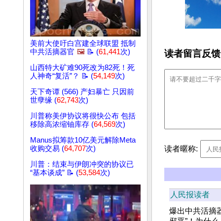
美前大使吁白宫建全球联盟 抵制
中共活摘器官
🖼️
📝 (
61,441
次)
读者留言反馈
山西特大矿难90死改为82死！死
人神奇“复活”？ 📝 (
54,149
次)
天下奇谭 (566) 产妇暴亡 只因前
世孽缘 (
62,743
次)
川普称美伊协议将很快公布 包括
移除高浓缩铀库存 (
64,569
次)
Manus拟筹款10亿美元解除Meta
读者暱称:
收购交易 (
64,707
次)
川普：结束与伊朗冲突的协议已
“基本谈成” 📝 (
53,584
次)
人民报读者
爆出中共活摘