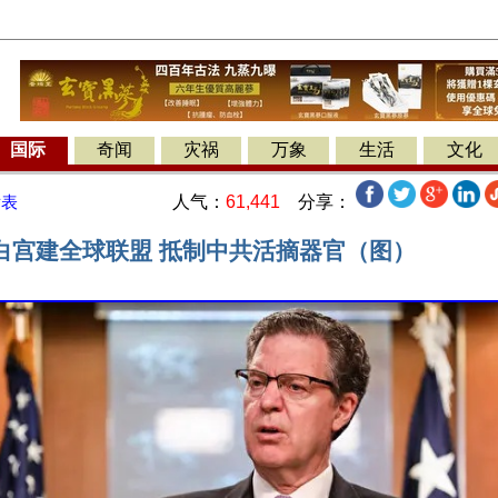
国际
奇闻
灾祸
万象
生活
文化
人气：
61,441
分享：
发表
白宫建全球联盟 抵制中共活摘器官（图）