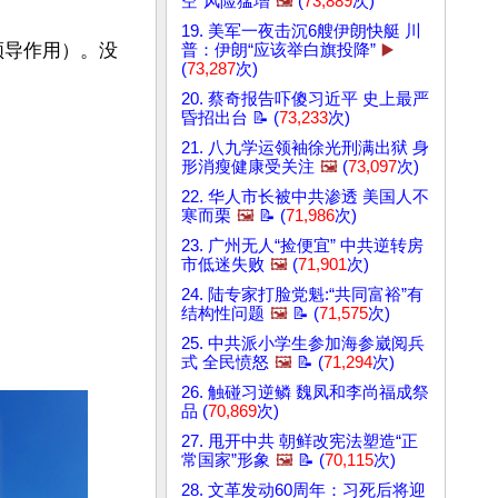
空”风险猛增
🖼️
(
73,889
次)
19. 美军一夜击沉6艘伊朗快艇 川
领导作用）。没
普：伊朗“应该举白旗投降”
▶️
(
73,287
次)
20. 蔡奇报告吓傻习近平 史上最严
昏招出台 📝 (
73,233
次)
21. 八九学运领袖徐光刑满出狱 身
形消瘦健康受关注
🖼️
(
73,097
次)
22. 华人市长被中共渗透 美国人不
寒而栗
🖼️
📝 (
71,986
次)
23. 广州无人“捡便宜” 中共逆转房
市低迷失败
🖼️
(
71,901
次)
24. 陆专家打脸党魁:“共同富裕”有
结构性问题
🖼️
📝 (
71,575
次)
25. 中共派小学生参加海参崴阅兵
式 全民愤怒
🖼️
📝 (
71,294
次)
26. 触碰习逆鳞 魏凤和李尚福成祭
品 (
70,869
次)
27. 甩开中共 朝鲜改宪法塑造“正
常国家”形象
🖼️
📝 (
70,115
次)
28. 文革发动60周年：习死后将迎