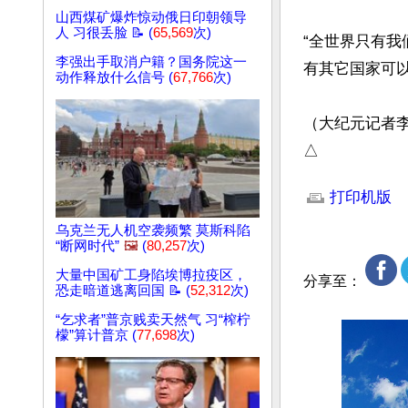
山西煤矿爆炸惊动俄日印朝领导
人 习很丢脸 📝 (
65,569
次)
“全世界只有
李强出手取消户籍？国务院这一
有其它国家可以
动作释放什么信号 (
67,766
次)
（大纪元记者李
△
文章网址: http://w
打印机版
乌克兰无人机空袭频繁 莫斯科陷
“断网时代”
🖼️
(
80,257
次)
大量中国矿工身陷埃博拉疫区，
分享至：
恐走暗道逃离回国 📝 (
52,312
次)
“乞求者”普京贱卖天然气 习“榨柠
檬”算计普京 (
77,698
次)