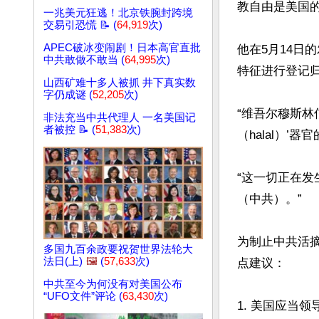
教自由是美国的
一兆美元狂逃！北京铁腕封跨境
交易引恐慌 📝 (
64,919
次)
APEC破冰变闹剧！日本高官直批
他在5月14日
中共敢做不敢当 (
64,995
次)
特征进行登记归
山西矿难十多人被抓 井下真实数
字仍成谜 (
52,205
次)
“维吾尔穆斯林
非法充当中共代理人 一名美国记
者被控 📝 (
51,383
次)
（halal）’
“这一切正在
（中共）。”

为制止中共活
多国九百余政要祝贺世界法轮大
法日(上)
🖼️
(
57,633
次)
点建议：

中共至今为何没有对美国公布
“UFO文件”评论 (
63,430
次)
1. 美国应当