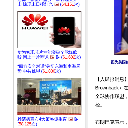
山 惊现末日橘红光
🖼️
(
64,151
次)
华为实现芯片性能突破？党媒吹
嘘 网上一片嘲讽
🖼️
📝 (
61,692
次)
图为美国前
“四方安全对话”关切东海和南海局
势 中共跳脚 (
61,836
次)
【人民报消息】
Brownba
全球协作联盟
径。

赖清德宣布4大策略促生育
🖼️
📝
布朗巴克表示，
(
58,125
次)