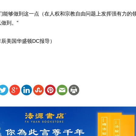
我们能够做到这一点（在人权和宗教自由问题上发挥强有力的
做到。”

辰美国华盛顿DC报导）

ww.renminbao.com/rmb/articles/2026/5/25/95309.html