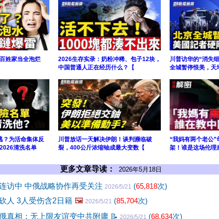
百姓家当全泡烂
2026生存实录：奶粉冲稀、包子12块，
川普访华的“消失
中国普通人正在经历什么？【
全城暂停恨美，天
逃？为活命集体反
川普放话一天解决伊朗！谈判濒临破
“我妈有两个老公
026清洗名单
裂，400公斤浓缩铀成最大变数【
架！谁是这场伦理
更多文章导读：
2026年5月18日
连访中 中俄战略协作再受关注
(
65,818
次)
2026/5/21
砍人 3人受伤含2日籍
🖼️
(
85,704
次)
2026/5/21
俄真相：无上限友谊变中共附庸
📝
(
68,634
次)
2026/5/21