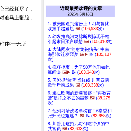
近期最受欢迎的文章
心已经耗尽了，
2026年5月18日
对谁马上翻脸，
1. 被美国逼到这份上！习与鲁比
欧握手超尴尬
🖼️
(
106,933
次)
2. 幼发拉底河龙脉断裂惊现干枯
引起末日预言联想
🖼️
(
105,310
次)
他们将一无所
3. 大陆网友“箭射龙袍猪头” 中南
海那位连发噩梦
🖼️▶️
📝 (
105,197
次)
4. 疯狂挖宝！为了50万他们如此
抓间谍
🖼️▶️
📝 (
103,343
次)
5. 习紧抓“台湾”当红线 川普四两
拨千斤捞成果
🖼️
(
103,338
次)
6. 逃亡欧洲的新疆警察：“再教育
营”是挥之不去的噩梦
🖼️
(
89,279
次)
7. 他列习清洗名单榜首！6常委和
张升民也难逃？
🖼️
📝 (
83,658
次)
8. 川普用这招儿对付吃特供的中
共官员
🖼️
(
83,633
次)