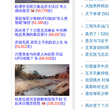
大陆男猝死街
欧洲学员荷兰集会庆大法日 华人
感动落泪
🖼️
(
58,778
次)
天下奇谭 (56
退役海军少将称UFO疑由“非人类
智能”操控 (
61,585
次)
三驾马车油门
风向变了？川普北京峰会 中共网
真穷了！52
络反美潮的幕后算计 (
66,697
次)
普京与习近平
庆祝毛死 高官之子的跌宕人生 📝
(
51,612
次)
文革发动60
川普突发与外星人AI合照 印证
普京急飞北
UFO传闻？ 📝 (
66,918
次)
印度接手中共
五月天象持续
信贷跳水 社
莫斯科对北京
退役海军少将
幼发拉底河龙脉断裂惊现干枯 引
起末日预言联想
🖼️
(
105,310
次)
风向变了？川