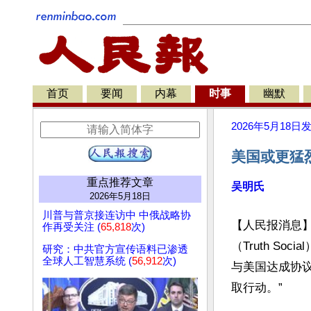
首页
要闻
内幕
时事
幽默
2026年5月18日
美国或更猛
重点推荐文章
吴明氏
2026年5月18日
川普与普京接连访中 中俄战略协
【人民报消息
作再受关注 (
65,818
次)
（Truth S
研究：中共官方宣传语料已渗透
全球人工智慧系统 (
56,912
次)
与美国达成协议
取行动。”
