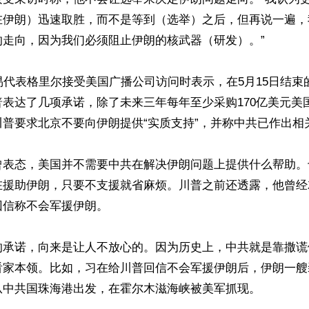
在伊朗）迅速取胜，而不是等到（选举）之后，但再说一遍，
走向，因为我们必须阻止伊朗的核武器（研发）。”

易代表格里尔接受美国广播公司访问时表示，在5月15日结束
表达了几项承诺，除了未来三年每年至少采购170亿美元美
普要求北京不要向伊朗提供“实质支持”，并称中共已作出相关
曾表态，美国并不需要中共在解决伊朗问题上提供什么帮助。
在援助伊朗，只要不支援就省麻烦。川普之前还透露，他曾经
信称不会军援伊朗。

的承诺，向来是让人不放心的。因为历史上，中共就是靠撒谎
看家本领。比如，习在给川普回信不会军援伊朗后，伊朗一艘
从中共国珠海港出发，在霍尔木滋海峡被美军抓现。
