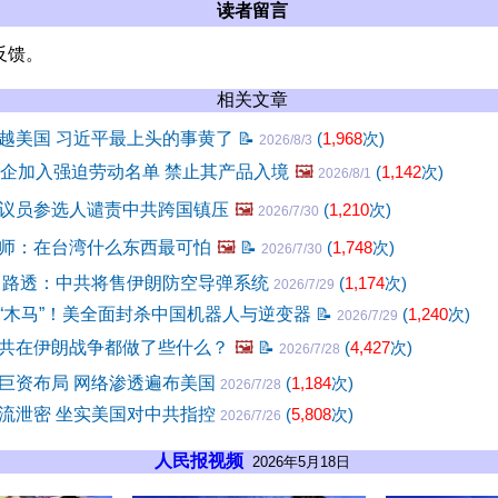
读者留言
反馈。
相关文章
越美国 习近平最上头的事黄了
📝
(
1,968
次)
2026/8/3
中企加入强迫劳动名单 禁止其产品入境
🖼️
(
1,142
次)
2026/8/1
议员参选人谴责中共跨国镇压
🖼️
(
1,210
次)
2026/7/30
师：在台湾什么东西最可怕
🖼️
📝
(
1,748
次)
2026/7/30
 路透：中共将售伊朗防空导弹系统
(
1,174
次)
2026/7/29
“木马”！美全面封杀中国机器人与逆变器
📝
(
1,240
次)
2026/7/29
共在伊朗战争都做了些什么？
🖼️
📝
(
4,427
次)
2026/7/28
巨资布局 网络渗透遍布美国
(
1,184
次)
2026/7/28
流泄密 坐实美国对中共指控
(
5,808
次)
2026/7/26
人民报视频
2026年5月18日