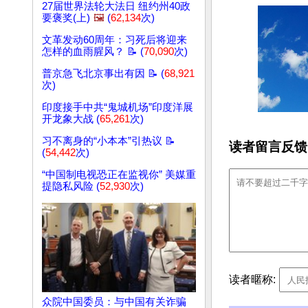
27届世界法轮大法日 纽约州40政
要褒奖(上)
🖼️
(
62,134
次)
文革发动60周年：习死后将迎来
怎样的血雨腥风？ 📝 (
70,090
次)
普京急飞北京事出有因 📝 (
68,921
次)
印度接手中共“鬼城机场”印度洋展
开龙象大战 (
65,261
次)
习不离身的“小本本”引热议 📝
读者留言反馈
(
54,442
次)
“中国制电视恐正在监视你” 美媒重
提隐私风险 (
52,930
次)
读者暱称:
众院中国委员：与中国有关诈骗