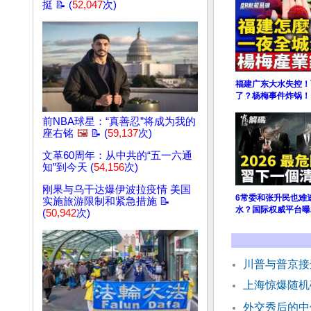
挺 📝 (
52,047
次)
福建广东大水失控！
了？杨梅事件炸锅！
前NBA球星：“真善忍”将成为我的
座右铭
🖼️
📝 (
59,137
次)
文革60周年：从中共的“五一六通
知”到今天 (
54,156
次)
刚果与乌干达爆伊波拉疫情 美国
6常委和张升民也难
实施旅游限制和紧急措施 📝
水？国际权威平台曝2
(
50,942
次)
川普与普京接
上海惊爆随机
外交秀后的中