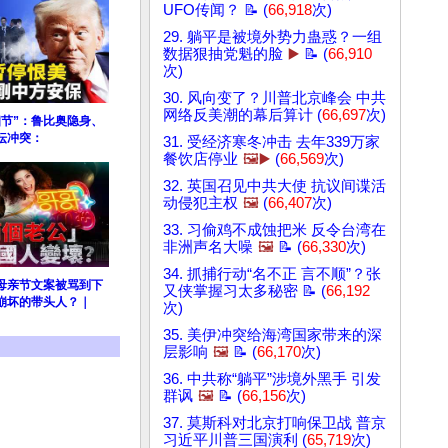
UFO传闻？ 📝 (
66,918
次)
29. 躺平是被境外势力蛊惑？一组
数据狠抽党魁的脸
▶️
📝 (
66,910
次)
30. 风向变了？川普北京峰会 中共
网络反美潮的幕后算计 (
66,697
次)
细节”：鲁比奥隐身、
坛冲突：
31. 受经济寒冬冲击 去年339万家
餐饮店停业
🖼️▶️
(
66,569
次)
32. 英国召见中共大使 抗议间谍活
动侵犯主权
🖼️
(
66,407
次)
33. 习偷鸡不成蚀把米 反令台湾在
非洲声名大噪
🖼️
📝 (
66,330
次)
34. 抓捕行动“名不正 言不顺”？张
”母亲节文案被骂到下
又侠掌握习太多秘密 📝 (
66,192
崩坏的带头人？｜
次)
35. 美伊冲突给海湾国家带来的深
层影响
🖼️
📝 (
66,170
次)
36. 中共称“躺平”涉境外黑手 引发
群讽
🖼️
📝 (
66,156
次)
37. 莫斯科对北京打响保卫战 普京
习近平川普三国演利 (
65,719
次)