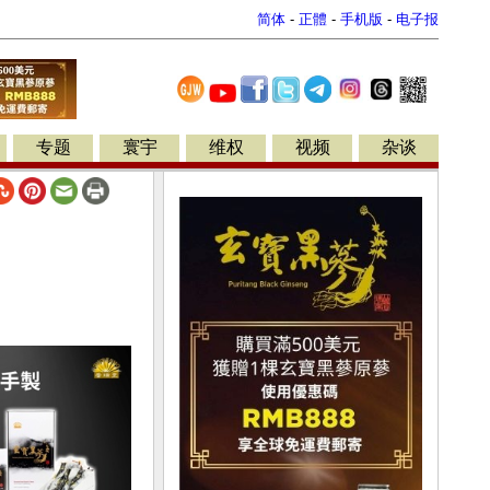
简体
-
正體
-
手机版
-
电子报
专题
寰宇
维权
视频
杂谈