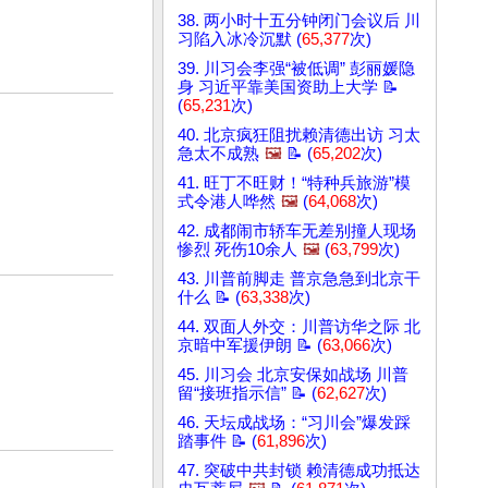
38. 两小时十五分钟闭门会议后 川
习陷入冰冷沉默 (
65,377
次)
39. 川习会李强“被低调” 彭丽媛隐
身 习近平靠美国资助上大学 📝
(
65,231
次)
40. 北京疯狂阻扰赖清德出访 习太
急太不成熟
🖼️
📝 (
65,202
次)
41. 旺丁不旺财！“特种兵旅游”模
式令港人哗然
🖼️
(
64,068
次)
42. 成都闹市轿车无差别撞人现场
惨烈 死伤10余人
🖼️
(
63,799
次)
43. 川普前脚走 普京急急到北京干
什么 📝 (
63,338
次)
44. 双面人外交：川普访华之际 北
京暗中军援伊朗 📝 (
63,066
次)
45. 川习会 北京安保如战场 川普
留“接班指示信” 📝 (
62,627
次)
46. 天坛成战场：“习川会”爆发踩
踏事件 📝 (
61,896
次)
47. 突破中共封锁 赖清德成功抵达