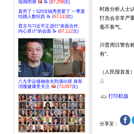
现倒闭潮
🖼️
📝 (
87,298
次)
时政分析人士
真穷了！520没钱秀恩爱了 一季度
结婚人数狂跌 📝 (
67,113
次)
打击会非常严
普京与习近平正进行“表面合作、
毫不客气。

内心算计”的会面 📝 (
67,112
次)
川普周日警告
有”。

（人民报首发）
△
八九学运领袖徐光刑满出狱 身形
消瘦健康受关注
🖼️
(
73,097
次)
文章网址: http://w
打印机版
分享至：