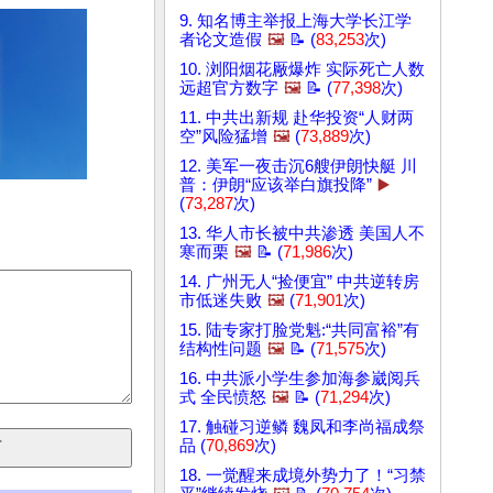
9. 知名博主举报上海大学长江学
者论文造假
🖼️
📝 (
83,253
次)
10. 浏阳烟花厰爆炸 实际死亡人数
远超官方数字
🖼️
📝 (
77,398
次)
11. 中共出新规 赴华投资“人财两
空”风险猛增
🖼️
(
73,889
次)
12. 美军一夜击沉6艘伊朗快艇 川
普：伊朗“应该举白旗投降”
▶️
(
73,287
次)
13. 华人市长被中共渗透 美国人不
寒而栗
🖼️
📝 (
71,986
次)
14. 广州无人“捡便宜” 中共逆转房
市低迷失败
🖼️
(
71,901
次)
15. 陆专家打脸党魁:“共同富裕”有
结构性问题
🖼️
📝 (
71,575
次)
16. 中共派小学生参加海参崴阅兵
式 全民愤怒
🖼️
📝 (
71,294
次)
17. 触碰习逆鳞 魏凤和李尚福成祭
品 (
70,869
次)
18. 一觉醒来成境外势力了！“习禁