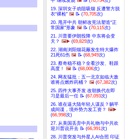
平”继续发烧
🖼️
📝 (
70,754
次)
19. 深圳女子劝阻吸烟 反遭警方脱
衣“裸检”
🖼️
📝 (
70,705
次)
20. 甩开中共 朝鲜改宪法塑造“正
常国家”形象
🖼️
📝 (
70,115
次)
21. 川普要伊朗投降 中东将会变
天？
🖼️▶️
(
69,829
次)
22. 湖南浏阳烟花厰发生特大爆炸
21死61伤
🖼️
📝 (
68,949
次)
23. 蔡奇稳不稳？全看沙发、鞋跟
高度！
🖼️
📝 (
68,006
次)
24. 网友猛批：五一北京如临大敌
谁将点燃炸药桶？
🖼️
(
67,382
次)
25. 四件大事齐发 改朝换代在即
习是最后一任 📝 (
67,093
次)
26. 谁在逼大陆年轻人谋反？躺平
成间谍，境外势力发工资？
🖼️▶️
(
66,998
次)
27. 从美国丢弃中共礼物与中共欢
迎川普说开去 📝 (
66,991
次)
28. 川普突发与外星人AI合照 印证