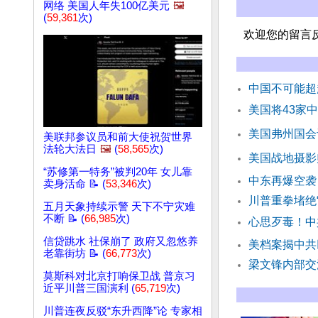
网络 美国人年失100亿美元
🖼️
(
59,361
次)
欢迎您的留言
中国不可能超
美国将43家
美国弗州国会
美联邦参议员和前大使祝贺世界
法轮大法日
🖼️
(
58,565
次)
美国战地摄影
“苏修第一特务”被判20年 女儿靠
中东再爆空袭
卖身活命 📝 (
53,346
次)
川普重拳堵绝
五月天象持续示警 天下不宁灾难
不断 📝 (
66,985
次)
心思歹毒！中
信贷跳水 社保崩了 政府又忽悠养
美档案揭中共
老靠街坊 📝 (
66,773
次)
梁文锋内部交
莫斯科对北京打响保卫战 普京习
近平川普三国演利 (
65,719
次)
川普连夜反驳“东升西降”论 专家相