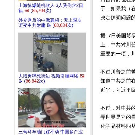
上海惊爆随机砍人 3人受伤含2日
于，如果我（
籍
🖼️
(
85,704
次)
决定伊朗问题的
外交秀后的中俄真相：无上限友
谊变中共附庸 📝 (
68,634
次)
据17日美国贸
上，中共对川普
重要的一项，川
不过川普之前
大陆男猝死街边 视频引爆网络
🖼️
知道中共之前
📝 (
86,842
次)
近平，习近平回
不过，对中共
弄世界是它的
化学品材料船
三驾马车油门踩不动 中国多产业