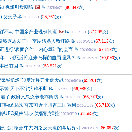
边 视频引爆网络
🖼️
📝
(
86,842
次)
2026/5/21
2) 父慈子孝
(
25,761
次)
2026/5/21
踩不动 中国多产业现倒闭潮
🖼️
📝
(
87,298
次)
2026/5/21
0没钱秀恩爱了 一季度结婚人数狂跌
📝
(
67,113
次)
2026/5/21
正进行“表面合作、内心算计”的会面
📝
(
67,112
次)
2026/5/20
周年：习死后将迎来怎样的血雨腥风？
📝
(
70,090
次)
2026/5/20
京事出有因
📝
(
68,921
次)
2026/5/20
“鬼城机场”印度洋展开龙象大战
(
65,261
次)
2026/5/20
示警 天下不宁灾难不断
📝
(
66,985
次)
2026/5/20
保崩了 政府又忽悠养老靠街坊
📝
(
66,773
次)
2026/5/20
打响保卫战 普京习近平川普三国演利
(
65,719
次)
2026/5/19
称UFO疑由“非人类智能”操控
(
61,585
次)
2026/5/19
普北京峰会 中共网络反美潮的幕后算计
(
66,697
次)
2026/5/19