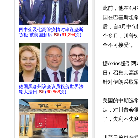
此前，他在4
国在巴基斯坦
后，自4月中
四中企及七高管疫情时串谋垄断
货柜 被美国起诉
🖼️
(
61,294
次)
个多月，川普5
全不可接受”。

据Axios援引
日）召集其高
针对伊朗采取军
德国黑森州议会议员祝贺世界法
轮大法日
🖼️
(
60,868
次)
美国的中期选
定，对川普会
了，失利不失利
川普日前也在