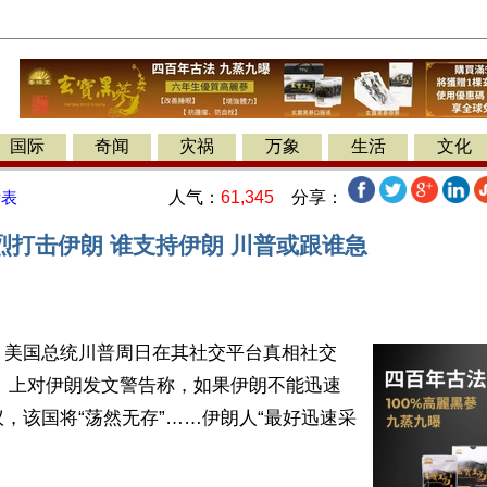
国际
奇闻
灾祸
万象
生活
文化
人气：
61,345
分享：
发表
烈打击伊朗 谁支持伊朗 川普或跟谁急
】美国总统川普周日在其社交平台真相社交
ocial）上对伊朗发文警告称，如果伊朗不能迅速
，该国将“荡然无存”……伊朗人“最好迅速采