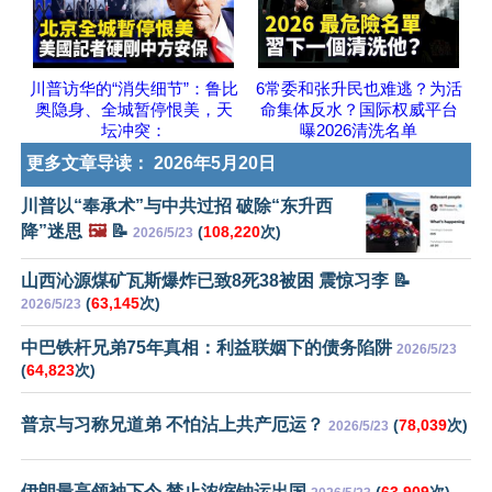
川普访华的“消失细节”：鲁比
6常委和张升民也难逃？为活
奥隐身、全城暂停恨美，天
命集体反水？国际权威平台
坛冲突：
曝2026清洗名单
更多文章导读：
2026年5月20日
川普以“奉承术”与中共过招 破除“东升西
降”迷思
🖼️
📝
(
108,220
次)
2026/5/23
山西沁源煤矿瓦斯爆炸已致8死38被困 震惊习李 📝
(
63,145
次)
2026/5/23
中巴铁杆兄弟75年真相：利益联姻下的债务陷阱
2026/5/23
(
64,823
次)
普京与习称兄道弟 不怕沾上共产厄运？
(
78,039
次)
2026/5/23
伊朗最高领袖下令 禁止浓缩铀运出国