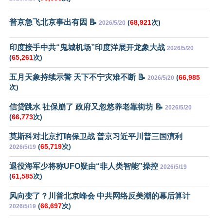
普京急飞北京事出有因 📝
(
68,921
次)
2026/5/20
印度接手中共“鬼城机场”印度洋展开龙象大战
2026/5/20
(
65,261
次)
五月天象持续示警 天下不宁灾难不断 📝
(
66,985
2026/5/20
次)
信贷跳水 社保崩了 政府又忽悠养老靠街坊 📝
2026/5/20
(
66,773
次)
莫斯科对北京打响保卫战 普京习近平川普三国演利
(
65,719
次)
2026/5/19
退役海军少将称UFO疑由“非人类智能”操控
2026/5/19
(
61,585
次)
风向变了？川普北京峰会 中共网络反美潮的幕后算计
(
66,697
次)
2026/5/19