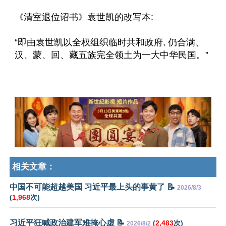
《清室退位诏书》袁世凯的改写本:
“即由袁世凯以全权组织临时共和政府, 仍合满、
汉、蒙、回、藏五族完全领土为一大中华民国。”
相关文章：
中国不可能超越美国 习近平最上头的事黄了 📝
2026/8/3
(
1,968
次)
习近平狂喊政治建军难掩心虚 📝
(
2,483
次)
2026/8/2