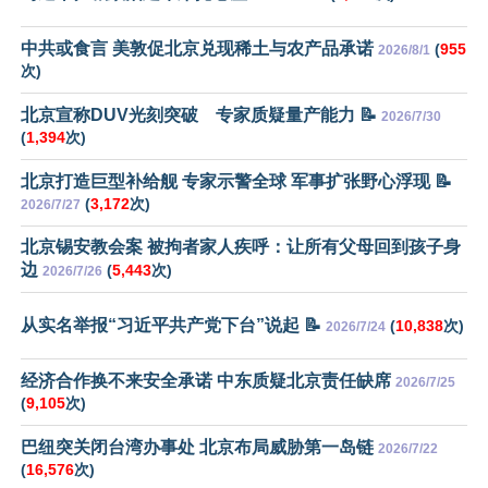
中共或食言 美敦促北京兑现稀土与农产品承诺
(
955
2026/8/1
次)
北京宣称DUV光刻突破 专家质疑量产能力 📝
2026/7/30
(
1,394
次)
北京打造巨型补给舰 专家示警全球 军事扩张野心浮现 📝
(
3,172
次)
2026/7/27
北京锡安教会案 被拘者家人疾呼：让所有父母回到孩子身
边
(
5,443
次)
2026/7/26
从实名举报“习近平共产党下台”说起 📝
(
10,838
次)
2026/7/24
经济合作换不来安全承诺 中东质疑北京责任缺席
2026/7/25
(
9,105
次)
巴纽突关闭台湾办事处 北京布局威胁第一岛链
2026/7/22
(
16,576
次)