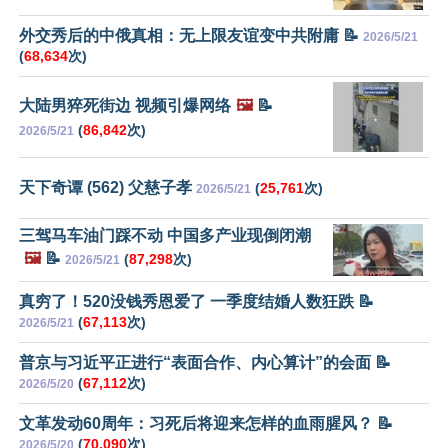
外交秀后的中俄真相：无上限友谊变中共附庸 📝
2026/5/21
(
68,634
次)
大陆男猝死街边 视频引爆网络
🖼️
📝
(
86,842
次)
2026/5/21
天下奇谭 (562) 父慈子孝
(
25,761
次)
2026/5/21
三驾马车油门踩不动 中国多产业现倒闭潮
🖼️
📝
(
87,298
次)
2026/5/21
真穷了！520没钱秀恩爱了 一季度结婚人数狂跌 📝
(
67,113
次)
2026/5/21
普京与习近平正进行“表面合作、内心算计”的会面 📝
(
67,112
次)
2026/5/20
文革发动60周年：习死后将迎来怎样的血雨腥风？ 📝
(
70,090
次)
2026/5/20