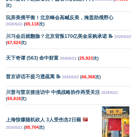
次)
玩弄美俄平衡！北京峰会高喊反美，掩盖助俄野心
(
65,118
次)
2026/5/22
川习会后就翻脸？北京背叛170亿美金采购承诺 📝
2026/5/22
(
67,524
次)
天下奇谭 (563) 命中财富
(
25,923
次)
2026/5/22
普京讲话不提习透疏离 📝
(
66,368
次)
2026/5/22
川普与普京接连访中 中俄战略协作再受关注
2026/5/21
(
65,818
次)
上海惊爆随机砍人 3人受伤含2日籍
🖼️
(
85,704
次)
2026/5/21