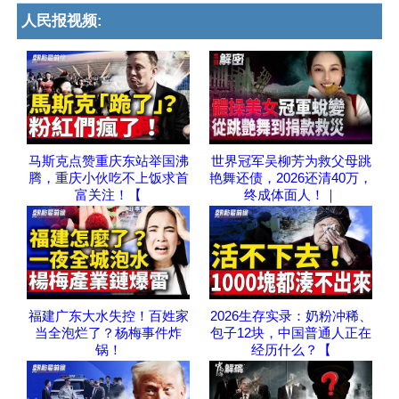
人民报视频:
马斯克点赞重庆东站举国沸
世界冠军吴柳芳为救父母跳
腾，重庆小伙吃不上饭求首
艳舞还债，2026还清40万，
富关注！【
终成体面人！｜
福建广东大水失控！百姓家
2026生存实录：奶粉冲稀、
当全泡烂了？杨梅事件炸
包子12块，中国普通人正在
锅！
经历什么？【