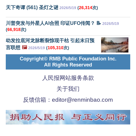
天下奇谭 (561) 圣灯之谜
(
26,314
次)
2026/5/19
川普突发与外星人AI合照 印证UFO传闻？ 📝
2026/5/19
(
66,918
次)
幼发拉底河龙脉断裂惊现干枯 引起末日预
言联想
🖼️
(
105,310
次)
2026/5/19
Copyright© RMB Public Foundation Inc.
All Rights Reserved
人民报网站服务条款
关于我们
反馈信箱：
editor@renminbao.com