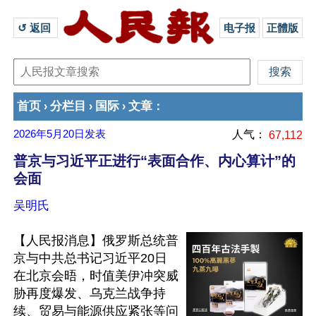
↺ 返回 
电子报
正體版
首页
分栏目
国际
文章
›
›
›
：
2026年5月20日
发表
人气：
67,112
普京与习近平正进行“表面合作、内心算计”的
会面
吴明氏
【人民报消息】俄罗斯总统普
京与中共总书记习近平20日
在北京会晤，时值美伊冲突威
胁再度爆发、乌克兰战争持
续、贸易与能源供应紧张等问