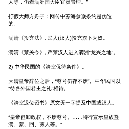
人等，仍着满洲国大臣官员管理。”
打假大师方舟子：网传中苏海参崴条约是伪造
的。
满清《投充法》, 民人(汉人)投充旗下为奴。
满清《禁关令》, 严禁汉人进入满洲“龙兴之地”。
2) 中华民国的《清室优待条件》。
大清皇帝辞位之后，“尊号仍存不废”。中华民国以
“待各外国君主之礼”相待。
《清室退位诏书》原文无一字提及中国或汉人。
“皇帝但卸政权，不废尊号。……特行宣示皇族暨
满、蒙、回、藏人等。”