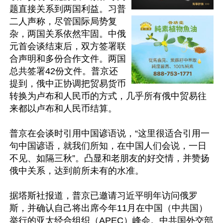
题直接关系到两国利益。习普
二人声称，尽管国际局势复
杂，两国关系依然牢固。中俄
元首会谈结束后，双方签署联
合声明和多份合作文件。两国
总共签署42份文件。普京还
提到，俄中正协调把贸易货币
转换为卢布和人民币的方式，几乎所有俄中贸易往
来都以卢布和人民币结算。

普京在会谈时引用中国谚语说，“这里很适合引用一
句中国谚语，就我们所知，在中国人们会说，一日
不见、如隔三秋”。凸显和老朋友的好交情，并赞扬
俄中关系，达到前所未有的水准。

据塔斯社报道，普京已邀请习近平明年访问俄罗
斯，并确认自己将出席今年11月在中国（中共国）
举行的亚太经合组织（APEC）峰会。中共国外交部