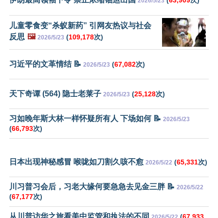
(
63,909
次)
2026/5/23
儿童零食变“杀蚁新药” 引网友热议与社会
反思
🖼️
(
109,178
次)
2026/5/23
习近平的文革情结 📝
(
67,082
次)
2026/5/23
天下奇谭 (564) 隐士老莱子
(
25,128
次)
2026/5/23
习如晚年斯大林一样怀疑所有人 下场如何 📝
2026/5/23
(
66,793
次)
日本出现神秘感冒 喉咙如刀割久咳不愈
(
65,331
次)
2026/5/22
川习普习会后，习老大缘何要急急去见金三胖 📝
2026/5/22
(
67,177
次)
从川普访华之旅看美中监管和执法的不同
(
67,933
2026/5/22