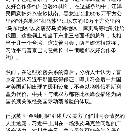
友好合作条约》签署25周年。在这些条约中，江泽
民同意把外兴安岭以南、黑龙江以北60多万平方公
里的“外兴地区”和乌苏里江以东的40万平方公里的
“乌东地区”以及唐努乌梁海地区、库页岛等地割让给
俄国。这些领土相当于东北三省面积的总和，也相
当于几十个台湾。这次普习会，两国媒体报道称，
习近平与普京已同意延长《中俄睦邻友好合作条
约》。

然而，在这些紧密关系的背后，分析人士认为，普
京希望从习近平那里获得保证，即川习会后中共国
与美国近期出现的缓和迹象，不会以牺牲俄罗斯利
益为代价。中共国与俄双方都将此次峰会描述为两
国长期关系经受国际动荡考验的体现。

但据英国“金融时报”引述几位美方了解川习会情况的
人士透露，习近平上周在一场涉及乌克兰问题的广
泛会谈中，对川普表示，普京最终可能会为入侵乌