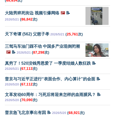
(
68,634
次)
大陆男猝死街边 视频引爆网络
🖼️
📝
(
86,842
次)
2026/5/21
天下奇谭 (562) 父慈子孝
(
25,761
次)
2026/5/21
三驾马车油门踩不动 中国多产业现倒闭潮
🖼️
📝
(
87,298
次)
2026/5/21
真穷了！520没钱秀恩爱了 一季度结婚人数狂跌 📝
(
67,113
次)
2026/5/21
普京与习近平正进行“表面合作、内心算计”的会面 📝
(
67,112
次)
2026/5/20
文革发动60周年：习死后将迎来怎样的血雨腥风？ 📝
(
70,090
次)
2026/5/20
普京急飞北京事出有因 📝
(
68,921
次)
2026/5/20