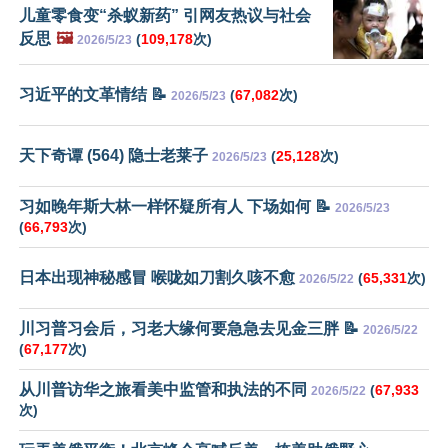
儿童零食变“杀蚁新药” 引网友热议与社会
反思
🖼️
(
109,178
次)
2026/5/23
习近平的文革情结 📝
(
67,082
次)
2026/5/23
天下奇谭 (564) 隐士老莱子
(
25,128
次)
2026/5/23
习如晚年斯大林一样怀疑所有人 下场如何 📝
2026/5/23
(
66,793
次)
日本出现神秘感冒 喉咙如刀割久咳不愈
(
65,331
次)
2026/5/22
川习普习会后，习老大缘何要急急去见金三胖 📝
2026/5/22
(
67,177
次)
从川普访华之旅看美中监管和执法的不同
(
67,933
2026/5/22
次)