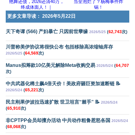
艳舞还债，2026还清40万，
当全泡烂了？杨梅事件炸
终成体面人！｜
锅！
更多文章导读：
2026年5月22日
天下奇谭 (566) 产妇暴亡 只因前世孽缘
(
62,743
次)
2026/5/25
川普称美伊协议将很快公布 包括移除高浓缩铀库存
(
64,569
次)
2026/5/25
Manus拟筹款10亿美元解除Meta收购交易
(
64,707
2026/5/24
次)
中共武器化稀土飙4倍天价！美政府砸巨资加速断链 📝
(
65,221
次)
2026/5/24
民主刚果伊波拉迅速扩散 世卫坦言“棘手” 📝
2026/5/24
(
65,910
次)
非CPTPP会员却擅办活动 中共动作粗鲁惹怒各国
2026/5/24
(
68,068
次)