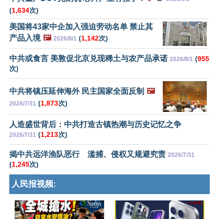
(
1,634
次)
美国将43家中企加入强迫劳动名单 禁止其
产品入境
🖼️
(
1,142
次)
2026/8/1
中共或食言 美敦促北京兑现稀土与农产品承诺
(
955
2026/8/1
次)
中共将镇压延伸海外 民主国家全面反制
🖼️
(
1,873
次)
2026/7/31
人造盛世背后：中共打造古镇热潮与历史记忆之争
(
1,213
次)
2026/7/31
揭中共远洋渔队恶行 滥捕、侵权又规避究责
2026/7/31
(
1,245
次)
人民报视频: