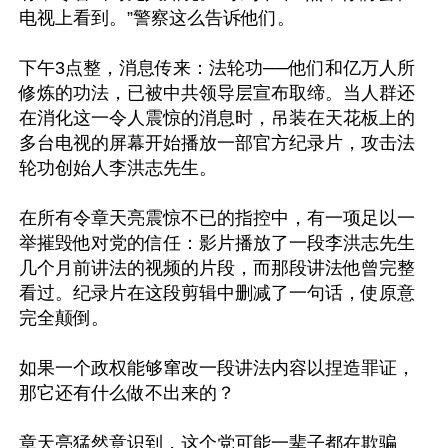
电视上看到。”警察这么告诉他们。

下午3点整，消息传来：法轮功──他们和亿万人所
修炼的功法，已被中共领导层宣布取缔。当人群还
在消化这一令人震惊的消息时，吊装在天花板上的
多台电视的屏幕开始播放一部官方纪录片，攻击法
轮功创始人李洪志先生。

在所有令章天亮震惊不已的指控中，有一项足以一
举摧毁他对党的信任：影片播放了一段李洪志先生
几个月前讲法的视频的片段，而那段讲法他曾完整
看过。纪录片在这段剪辑中删减了一句话，使原意
完全颠倒。

如果一个政权能够窜改一段讲法内容以捏造罪证，
那它还有什么做不出来的？

章天亮猛然意识到，这个党可能一辈子都在欺骗