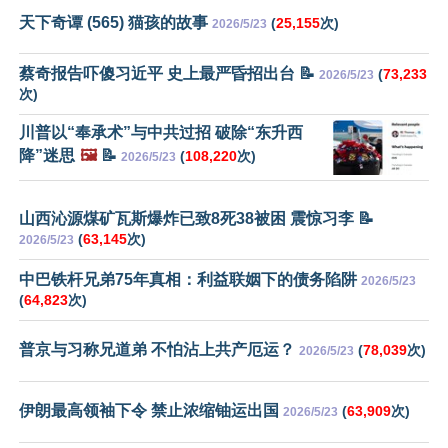
天下奇谭 (565) 猫孩的故事
(
25,155
次)
2026/5/23
蔡奇报告吓傻习近平 史上最严昏招出台 📝
(
73,233
2026/5/23
次)
川普以“奉承术”与中共过招 破除“东升西
降”迷思
🖼️
📝
(
108,220
次)
2026/5/23
山西沁源煤矿瓦斯爆炸已致8死38被困 震惊习李 📝
(
63,145
次)
2026/5/23
中巴铁杆兄弟75年真相：利益联姻下的债务陷阱
2026/5/23
(
64,823
次)
普京与习称兄道弟 不怕沾上共产厄运？
(
78,039
次)
2026/5/23
伊朗最高领袖下令 禁止浓缩铀运出国
(
63,909
次)
2026/5/23