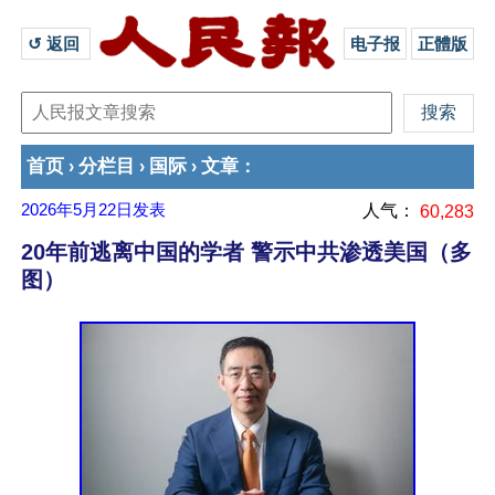
↺ 返回 
电子报
正體版
首页
分栏目
国际
文章
›
›
›
：
2026年5月22日
发表
人气：
60,283
20年前逃离中国的学者 警示中共渗透美国（多
图）