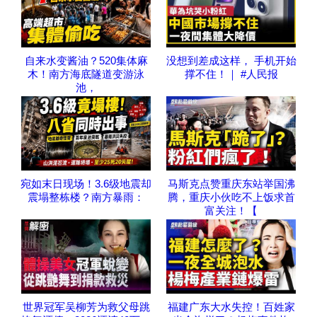
自来水变酱油？520集体麻
没想到差成这样， 手机开始
木！南方海底隧道变游泳
撑不住！｜ #人民报
池，
宛如末日现场！3.6级地震却
马斯克点赞重庆东站举国沸
震塌整栋楼？南方暴雨：
腾，重庆小伙吃不上饭求首
富关注！【
世界冠军吴柳芳为救父母跳
福建广东大水失控！百姓家