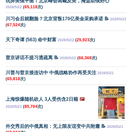
玩弄美俄平衡！北京峰会高喊反美，掩盖助俄野心
(
65,118
次)
2026/5/22
川习会后就翻脸？北京背叛170亿美金采购承诺 📝
2026/5/22
(
67,524
次)
天下奇谭 (563) 命中财富
(
25,923
次)
2026/5/22
普京讲话不提习透疏离 📝
(
66,368
次)
2026/5/22
川普与普京接连访中 中俄战略协作再受关注
2026/5/21
(
65,818
次)
上海惊爆随机砍人 3人受伤含2日籍
🖼️
(
85,704
次)
2026/5/21
外交秀后的中俄真相：无上限友谊变中共附庸 📝
2026/5/21