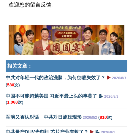
欢迎您的留言反馈。
相关文章：
中共对年轻一代的政治洗脑，为何彻底失效了？
▶️
2026/8/3
(
580
次)
中国不可能超越美国 习近平最上头的事黄了 📝
2026/8/3
(
1,968
次)
军演又否认对话 中共对日施压现形
(
810
次)
2026/8/2
中共量产DUV光刻机 芯片产业有救了？
▶️
📝
2026/8/1