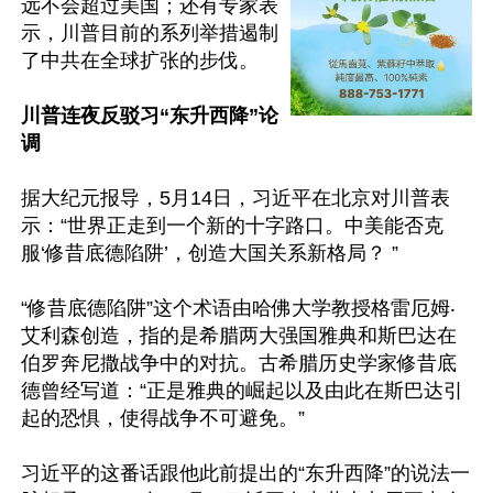
远不会超过美国；还有专家表
示，川普目前的系列举措遏制
了中共在全球扩张的步伐。

川普连夜反驳习“东升西降”论
调
据大纪元报导，5月14日，习近平在北京对川普表
示：“世界正走到一个新的十字路口。中美能否克
服‘修昔底德陷阱’，创造大国关系新格局？ ”

“修昔底德陷阱”这个术语由哈佛大学教授格雷厄姆‧
艾利森创造，指的是希腊两大强国雅典和斯巴达在
伯罗奔尼撒战争中的对抗。古希腊历史学家修昔底
德曾经写道：“正是雅典的崛起以及由此在斯巴达引
起的恐惧，使得战争不可避免。”

习近平的这番话跟他此前提出的“东升西降”的说法一