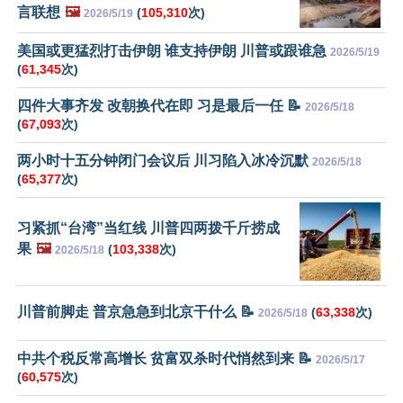
言联想
🖼️
(
105,310
次)
2026/5/19
美国或更猛烈打击伊朗 谁支持伊朗 川普或跟谁急
2026/5/19
(
61,345
次)
四件大事齐发 改朝换代在即 习是最后一任 📝
2026/5/18
(
67,093
次)
两小时十五分钟闭门会议后 川习陷入冰冷沉默
2026/5/18
(
65,377
次)
习紧抓“台湾”当红线 川普四两拨千斤捞成
果
🖼️
(
103,338
次)
2026/5/18
川普前脚走 普京急急到北京干什么 📝
(
63,338
次)
2026/5/18
中共个税反常高增长 贫富双杀时代悄然到来 📝
2026/5/17
(
60,575
次)