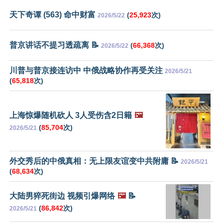
天下奇谭 (563) 命中财富
(
25,923
次)
2026/5/22
普京讲话不提习透疏离 📝
(
66,368
次)
2026/5/22
川普与普京接连访中 中俄战略协作再受关注
2026/5/21
(
65,818
次)
上海惊爆随机砍人 3人受伤含2日籍
🖼️
(
85,704
次)
2026/5/21
外交秀后的中俄真相：无上限友谊变中共附庸 📝
2026/5/21
(
68,634
次)
大陆男猝死街边 视频引爆网络
🖼️
📝
(
86,842
次)
2026/5/21