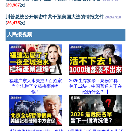
(
29,987
次)
川普总统公开解密中共干预美国大选的情报文件
2026/7/18
(
26,475
次)
人民报视频:
福建广东大水失控！百姓家
2026生存实录：奶粉冲稀、
当全泡烂了？杨梅事件炸
包子12块，中国普通人正在
锅！
经历什么？【