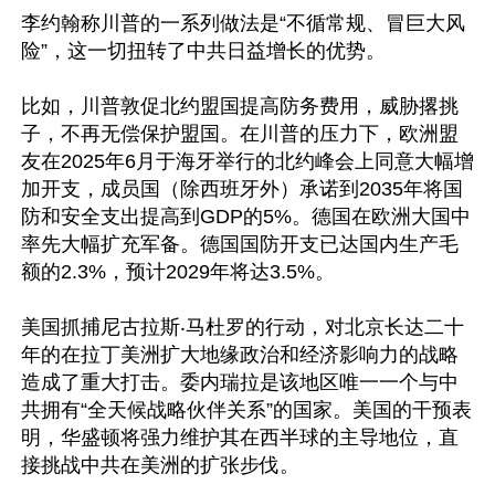
李约翰称川普的一系列做法是“不循常规、冒巨大风
险”，这一切扭转了中共日益增长的优势。

比如，川普敦促北约盟国提高防务费用，威胁撂挑
子，不再无偿保护盟国。在川普的压力下，欧洲盟
友在2025年6月于海牙举行的北约峰会上同意大幅增
加开支，成员国（除西班牙外）承诺到2035年将国
防和安全支出提高到GDP的5%。德国在欧洲大国中
率先大幅扩充军备。德国国防开支已达国内生产毛
额的2.3%，预计2029年将达3.5%。

美国抓捕尼古拉斯‧马杜罗的行动，对北京长达二十
年的在拉丁美洲扩大地缘政治和经济影响力的战略
造成了重大打击。委内瑞拉是该地区唯一一个与中
共拥有“全天候战略伙伴关系”的国家。美国的干预表
明，华盛顿将强力维护其在西半球的主导地位，直
接挑战中共在美洲的扩张步伐。
