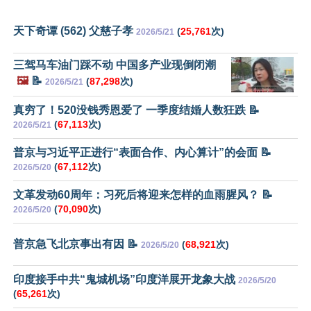
天下奇谭 (562) 父慈子孝
(
25,761
次)
2026/5/21
三驾马车油门踩不动 中国多产业现倒闭潮
🖼️
📝
(
87,298
次)
2026/5/21
真穷了！520没钱秀恩爱了 一季度结婚人数狂跌 📝
(
67,113
次)
2026/5/21
普京与习近平正进行“表面合作、内心算计”的会面 📝
(
67,112
次)
2026/5/20
文革发动60周年：习死后将迎来怎样的血雨腥风？ 📝
(
70,090
次)
2026/5/20
普京急飞北京事出有因 📝
(
68,921
次)
2026/5/20
印度接手中共“鬼城机场”印度洋展开龙象大战
2026/5/20
(
65,261
次)