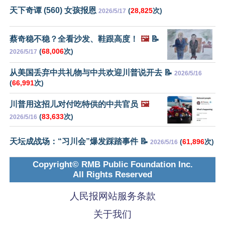
天下奇谭 (560) 女孩报恩
(
28,825
次)
2026/5/17
蔡奇稳不稳？全看沙发、鞋跟高度！
🖼️
📝
(
68,006
次)
2026/5/17
从美国丢弃中共礼物与中共欢迎川普说开去 📝
2026/5/16
(
66,991
次)
川普用这招儿对付吃特供的中共官员
🖼️
(
83,633
次)
2026/5/16
天坛成战场：“习川会”爆发踩踏事件 📝
(
61,896
次)
2026/5/16
Copyright© RMB Public Foundation Inc.
All Rights Reserved
人民报网站服务条款
关于我们