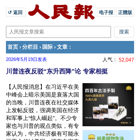
↺ 返回 
电子报
正體版
首页
分栏目
国际
文章
›
›
›
：
2026年5月19日
发表
人气：
52,047
川普连夜反驳“东升西降”论 专家相挺
【人民报消息】在习近平在美
中峰会上暗示美国是衰落大国
的当晚，川普连夜在社交媒体
上发帖反驳，强调美国在经济
和军事上“惊人崛起”。不少专
家也与川普的观点类似，有专
家认为，中共经济极有可能永