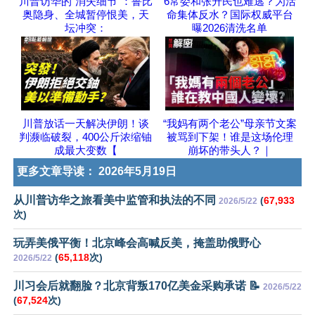
川普访华的“消失细节”：鲁比
6常委和张升民也难逃？为活
奥隐身、全城暂停恨美，天
命集体反水？国际权威平台
坛冲突：
曝2026清洗名单
川普放话一天解决伊朗！谈
“我妈有两个老公”母亲节文案
判濒临破裂，400公斤浓缩铀
被骂到下架！谁是这场伦理
成最大变数【
崩坏的带头人？｜
更多文章导读：
2026年5月19日
从川普访华之旅看美中监管和执法的不同
(
67,933
2026/5/22
次)
玩弄美俄平衡！北京峰会高喊反美，掩盖助俄野心
(
65,118
次)
2026/5/22
川习会后就翻脸？北京背叛170亿美金采购承诺 📝
2026/5/22
(
67,524
次)