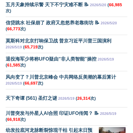
五月天象持续示警 天下不宁灾难不断 📝
(
66,985
2026/5/20
次)
信贷跳水 社保崩了 政府又忽悠养老靠街坊 📝
2026/5/20
(
66,773
次)
莫斯科对北京打响保卫战 普京习近平川普三国演利
(
65,719
次)
2026/5/19
退役海军少将称UFO疑由“非人类智能”操控
2026/5/19
(
61,585
次)
风向变了？川普北京峰会 中共网络反美潮的幕后算计
(
66,697
次)
2026/5/19
天下奇谭 (561) 圣灯之谜
(
26,314
次)
2026/5/19
川普突发与外星人AI合照 印证UFO传闻？ 📝
2026/5/19
(
66,918
次)
幼发拉底河龙脉断裂惊现干枯 引起末日预