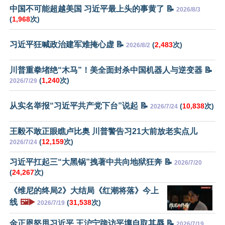
中国不可能超越美国 习近平最上头的事黄了 📝
2026/8/3
(
1,968
次)
习近平狂喊政治建军难掩心虚 📝
(
2,483
次)
2026/8/2
川普重拳堵绝“木马”！美全面封杀中国机器人与逆变器 📝
(
1,240
次)
2026/7/29
从实名举报“习近平共产党下台”说起 📝
(
10,838
次)
2026/7/24
王毅不敢正眼瞧卢比奥 川普警告习21大前放老实点儿
(
12,159
次)
2026/7/24
习近平扛起三“大黑锅”拽著中共向地狱狂奔 📝
2026/7/20
(
24,267
次)
《维尼的终局2》大结局《红潮将落》今上
线
🖼️▶️
(
31,538
次)
2026/7/19
金正恩怒甩习近平 王沪宁跪访平壤自取其辱 📝
2026/7/19