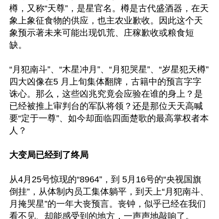
樽，又称“天尊”，是星官名。樽是古代盛酒器，在天
象上象征食物的供应，也主农业歉收。因此这个天
象预示著未来可能出现饥荒、庄稼歉收或粮食短
缺。 

“月犯南斗”、“木星冲月”、“月犯哭星”、“岁星犯天樽”
四大凶像在5 月上旬集体翻牌，古籍中的预言字字
诛心。那么，这些凶兆究竟会应验在谁的身上？是
已经被推上审判台的军队将领？还是那位天天高喊
要“定于一尊”、如今却面临四面楚歌的最高掌权者本
人？

大变局已经到了终局
从4月25号惊现的“8964”，到 5月16号的“央视国旗
倒挂”，从体制内员工集体躺平，到天上“月犯南斗、
月掩哭星”的一年大丧预言。丧钟，似乎已经在我们
看不见、却能感受到的地方，一声声地敲响了。
