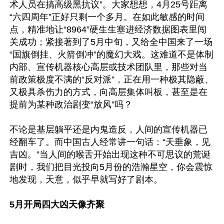
术人员在搞高级黑抗议”。大家想想，4月25号距离
“六四周年”正好只剩一个多月。在如此敏感的时间
点，精准地让“8964”硬生生塞进经济数据图表里闯
关成功；紧接著到了5月中旬，又给全中国来了一场
“国旗倒挂、火箭倒冲”的魔幻大戏。这难道不是体制
内部、宣传机器核心高层或技术团队里，那些对当
前政策极度不满的“反对派”，正在用一种极其隐蔽、
又极具杀伤力的方式，向高层集体叫板，甚至是在
提前为某种政治剧变“放风”吗？

不论是基层躺平还是内鬼造反，人间的宣传机器已
经翻车了。而中国古人经常讲一句话：“天垂象，见
吉凶。”当人间的喉舌开始出现这种不可思议的荒诞
剧时，我们把目光投向5月份的浩瀚星空，你会震惊
地发现，天意，似乎早就写好了剧本。

5月开局四大凶天像齐聚 