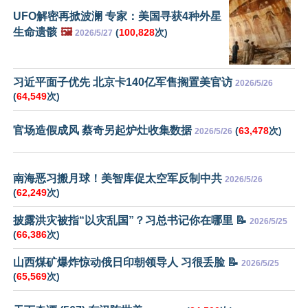
UFO解密再掀波澜 专家：美国寻获4种外星
生命遗骸
🖼️
(
100,828
次)
2026/5/27
习近平面子优先 北京卡140亿军售搁置美官访
2026/5/26
(
64,549
次)
官场造假成风 蔡奇另起炉灶收集数据
(
63,478
次)
2026/5/26
南海恶习搬月球！美智库促太空军反制中共
2026/5/26
(
62,249
次)
披露洪灾被指“以灾乱国”？习总书记你在哪里 📝
2026/5/25
(
66,386
次)
山西煤矿爆炸惊动俄日印朝领导人 习很丢脸 📝
2026/5/25
(
65,569
次)