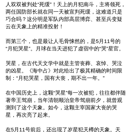
人双双被判处“死缓”！天上的月犯南斗，主将领死，
两任国防部长就在同一天被宣判死缓，这难道只是
巧合吗？这分明是军队内部高层博弈、甚至兵变疑
云在天象上的精准投射！

而第三个，也是最让人毛骨悚然的，是5月11号的
“月犯哭星”。月球在当天进犯了虚宿中的“哭”星官。

哭星，在古代天文学中就是主管丧葬、哀悼、哭泣
的凶星。《海中占》对此给出了极其精确的时间限
制：“月犯哭星，国有大丧，期不出一年。”

在中国历史上，这颗“哭星”每一次被犯，往往都伴随
著帝王驾崩，当年清朝顺治皇帝驾崩前夕，就曾观
测到了这个天象。如今，这颗主宰国家大丧的哭
星，再次亮了起来。

在5月11号前后，还出现了岁星犯天樽的天象。天