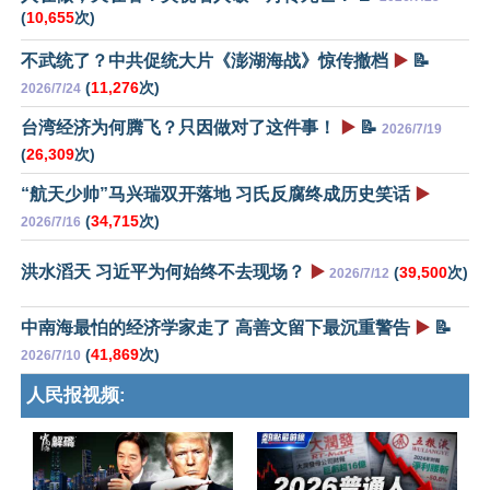
(
10,655
次)
不武统了？中共促统大片《澎湖海战》惊传撤档
▶️
📝
(
11,276
次)
2026/7/24
台湾经济为何腾飞？只因做对了这件事！
▶️
📝
2026/7/19
(
26,309
次)
“航天少帅”马兴瑞双开落地 习氏反腐终成历史笑话
▶️
(
34,715
次)
2026/7/16
洪水滔天 习近平为何始终不去现场？
▶️
(
39,500
次)
2026/7/12
中南海最怕的经济学家走了 高善文留下最沉重警告
▶️
📝
(
41,869
次)
2026/7/10
人民报视频: