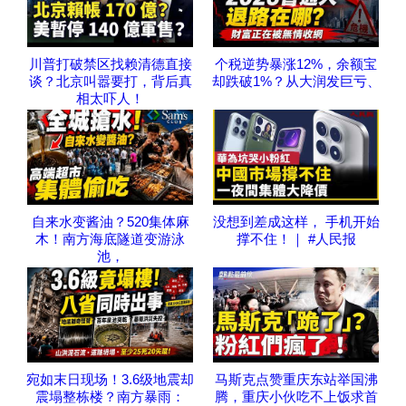
川普打破禁区找赖清德直接
个税逆势暴涨12%，余额宝
谈？北京叫嚣要打，背后真
却跌破1%？从大润发巨亏、
相太吓人！
自来水变酱油？520集体麻
没想到差成这样， 手机开始
木！南方海底隧道变游泳
撑不住！｜ #人民报
池，
宛如末日现场！3.6级地震却
马斯克点赞重庆东站举国沸
震塌整栋楼？南方暴雨：
腾，重庆小伙吃不上饭求首