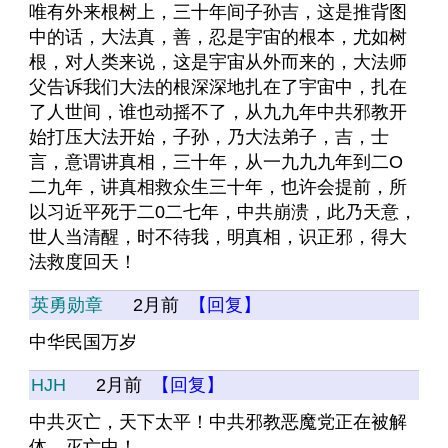
唯有外来根树上，三十年间子孙吉，这是推背图
中的话，大法真，善，忍是宇宙的根本，尤如树
根，对人类来说，这是宇宙从外而来的，大法师
父告诉我们大法的根深深地扎在了宇宙中，扎在
了人世间，谁也动摇不了，从九九年中共邪教开
始打压大法开始，子孙，乃大法弟子，吉，士
言，意谓讲真相，三十年，从一九九九年到二O
二九年，讲真相救众生三十年，也许会提前，所
以习近平死于二0二七年，中共崩溃，此乃天意，
世人当清醒，时不待我，明真相，识正邪，得大
法救度回天！
英勇勋章
2月前
【回复】
中华民国万岁
HJH
2月前
【回复】
中共灭亡，天下太平！中共邪教恶魔党正在被解
体、灭亡中！