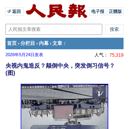
↺ 返回 
电子报
正體版
首页
分栏目
内幕
文章
›
›
›
：
2026年5月24日
发表
人气：
75,319
央视内鬼造反？颠倒中央，突发倒习信号？
(图)