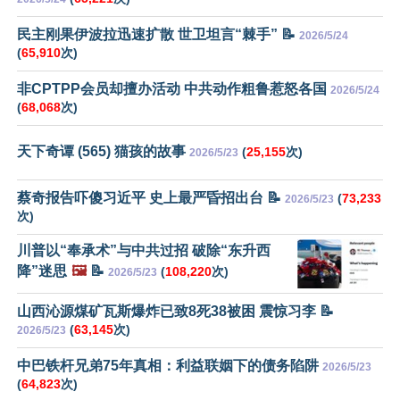
民主刚果伊波拉迅速扩散 世卫坦言“棘手” 📝
2026/5/24
(
65,910
次)
非CPTPP会员却擅办活动 中共动作粗鲁惹怒各国
2026/5/24
(
68,068
次)
天下奇谭 (565) 猫孩的故事
(
25,155
次)
2026/5/23
蔡奇报告吓傻习近平 史上最严昏招出台 📝
(
73,233
2026/5/23
次)
川普以“奉承术”与中共过招 破除“东升西
降”迷思
🖼️
📝
(
108,220
次)
2026/5/23
山西沁源煤矿瓦斯爆炸已致8死38被困 震惊习李 📝
(
63,145
次)
2026/5/23
中巴铁杆兄弟75年真相：利益联姻下的债务陷阱
2026/5/23
(
64,823
次)