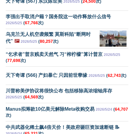
天下奇谭 (567) 东汉陈世美
(
24,500
次)
2026/5/25
李强出手取消户籍？国务院这一动作释放什么信号
(
67,766
次)
2026/5/25
乌克兰无人机空袭频繁 莫斯科陷“断网时
代”
🖼️
(
80,257
次)
2026/5/25
“乞求者”普京贱卖天然气 习“榨柠檬”算计普京
2026/5/25
(
77,698
次)
天下奇谭 (566) 产妇暴亡 只因前世孽缘
(
62,743
次)
2026/5/25
川普称美伊协议将很快公布 包括移除高浓缩铀库存
(
64,569
次)
2026/5/25
Manus拟筹款10亿美元解除Meta收购交易
(
64,707
2026/5/24
次)
中共武器化稀土飙4倍天价！美政府砸巨资加速断链 📝
(
65,221
次)
2026/5/24