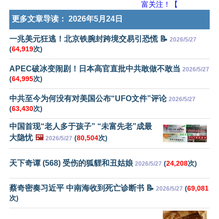
富关注！【
更多文章导读：
2026年5月24日
一兆美元狂逃！北京铁腕封跨境交易引恐慌 📝
2026/5/27
(
64,919
次)
APEC破冰变闹剧！日本高官直批中共敢做不敢当
2026/5/27
(
64,995
次)
中共至今为何没有对美国公布“UFO文件”评论
2026/5/27
(
63,430
次)
中国首现“老人多于孩子” “未富先老”成最
大隐忧
🖼️
(
80,504
次)
2026/5/27
天下奇谭 (568) 受伤的狐貍和丑姑娘
(
24,208
次)
2026/5/27
蔡奇密奏习近平 中南海收到死亡诊断书 📝
(
69,081
2026/5/27
次)