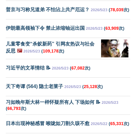
普京与习称兄道弟 不怕沾上共产厄运？
(
78,039
次)
2026/5/23
伊朗最高领袖下令 禁止浓缩铀运出国
(
63,909
次)
2026/5/23
儿童零食变“杀蚁新药” 引网友热议与社会
反思
🖼️
(
109,178
次)
2026/5/23
习近平的文革情结 📝
(
67,082
次)
2026/5/23
天下奇谭 (564) 隐士老莱子
(
25,128
次)
2026/5/23
习如晚年斯大林一样怀疑所有人 下场如何 📝
2026/5/23
(
66,793
次)
日本出现神秘感冒 喉咙如刀割久咳不愈
(
65,331
次)
2026/5/22