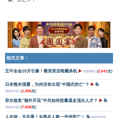
相关文章：
五中全会10月引爆！整党背后暗藏杀机
▶️
(
2,641
次)
2026/8/1
日本熊本强震，为何没有出现“中国式伤亡”？
▶️
📝
(
1,366
次)
2026/7/31
菲尔兹奖“墙外开花”中共如何批量逼走顶尖人才？
▶️
📝
(
7,838
次)
2026/7/26
人在做，天在看！央视名人敬一丹传死亡！ 📝
2026/7/25