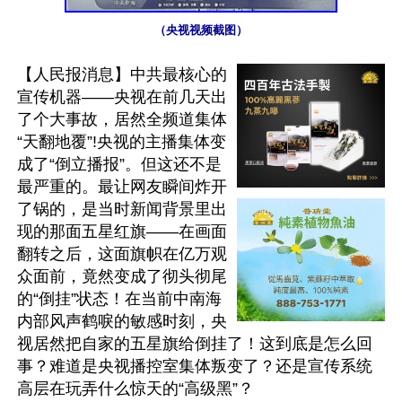
（央视视频截图）
【人民报消息】中共最核心的
宣传机器——央视在前几天出
了个大事故，居然全频道集体
“天翻地覆”!央视的主播集体变
成了“倒立播报”。但这还不是
最严重的。最让网友瞬间炸开
了锅的，是当时新闻背景里出
现的那面五星红旗——在画面
翻转之后，这面旗帜在亿万观
众面前，竟然变成了彻头彻尾
的“倒挂”状态！在当前中南海
内部风声鹤唳的敏感时刻，央
视居然把自家的五星旗给倒挂了！这到底是怎么回
事？难道是央视播控室集体叛变了？还是宣传系统
高层在玩弄什么惊天的“高级黑”？
