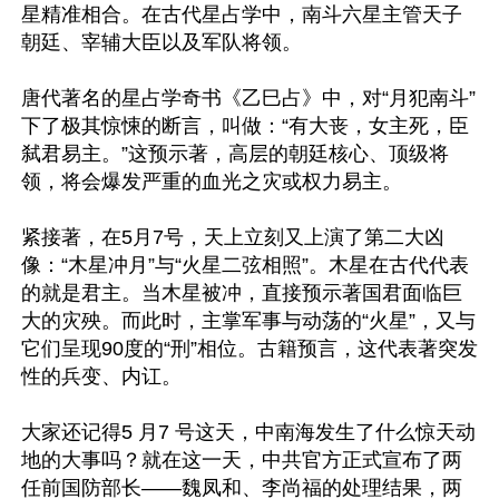
星精准相合。在古代星占学中，南斗六星主管天子
朝廷、宰辅大臣以及军队将领。

唐代著名的星占学奇书《乙巳占》中，对“月犯南斗”
下了极其惊悚的断言，叫做：“有大丧，女主死，臣
弑君易主。”这预示著，高层的朝廷核心、顶级将
领，将会爆发严重的血光之灾或权力易主。

紧接著，在5月7号，天上立刻又上演了第二大凶
像：“木星冲月”与“火星二弦相照”。木星在古代代表
的就是君主。当木星被冲，直接预示著国君面临巨
大的灾殃。而此时，主掌军事与动荡的“火星”，又与
它们呈现90度的“刑”相位。古籍预言，这代表著突发
性的兵变、内讧。

大家还记得5 月7 号这天，中南海发生了什么惊天动
地的大事吗？就在这一天，中共官方正式宣布了两
任前国防部长——魏凤和、李尚福的处理结果，两