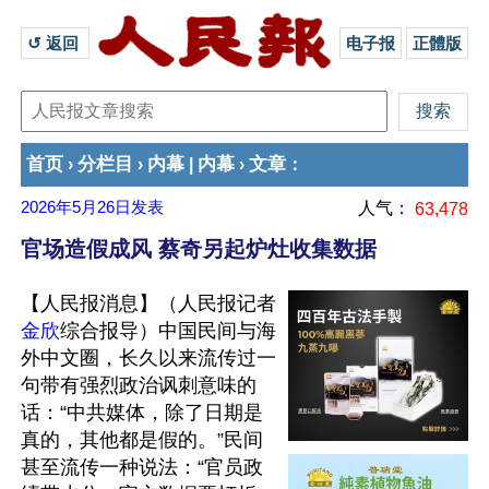
↺ 返回 
电子报
正體版
首页
分栏目
内幕
内幕
文章
›
›
|
›
：
2026年5月26日
发表
人气：
63,478
官场造假成风 蔡奇另起炉灶收集数据
【人民报消息】（人民报记者
金欣
综合报导）中国民间与海
外中文圈，长久以来流传过一
句带有强烈政治讽刺意味的
话：“中共媒体，除了日期是
真的，其他都是假的。”民间
甚至流传一种说法：“官员政