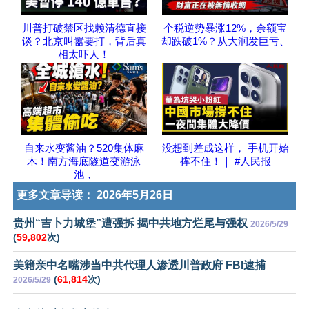
川普打破禁区找赖清德直接
个税逆势暴涨12%，余额宝
谈？北京叫嚣要打，背后真
却跌破1%？从大润发巨亏、
相太吓人！
自来水变酱油？520集体麻
没想到差成这样， 手机开始
木！南方海底隧道变游泳
撑不住！｜ #人民报
池，
更多文章导读：
2026年5月26日
贵州“吉卜力城堡”遭强拆 揭中共地方烂尾与强权
2026/5/29
(
59,802
次)
美籍亲中名嘴涉当中共代理人渗透川普政府 FBI逮捕
(
61,814
次)
2026/5/29