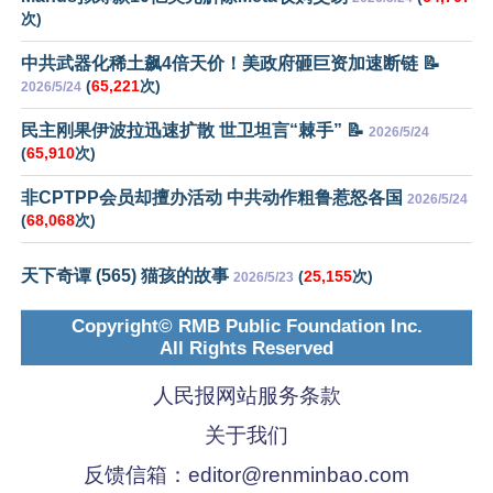
次)
中共武器化稀土飙4倍天价！美政府砸巨资加速断链 📝
(
65,221
次)
2026/5/24
民主刚果伊波拉迅速扩散 世卫坦言“棘手” 📝
2026/5/24
(
65,910
次)
非CPTPP会员却擅办活动 中共动作粗鲁惹怒各国
2026/5/24
(
68,068
次)
天下奇谭 (565) 猫孩的故事
(
25,155
次)
2026/5/23
Copyright© RMB Public Foundation Inc.
All Rights Reserved
人民报网站服务条款
关于我们
反馈信箱：
editor@renminbao.com