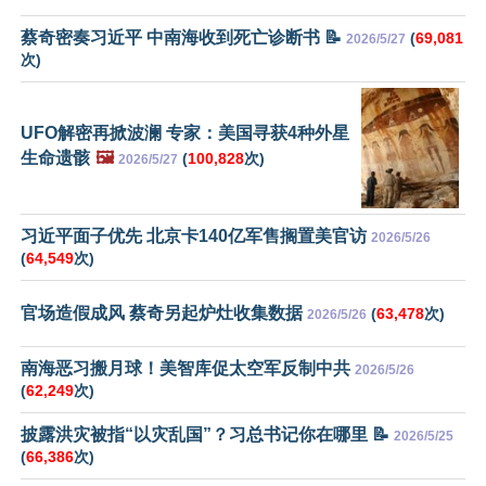
蔡奇密奏习近平 中南海收到死亡诊断书 📝
(
69,081
2026/5/27
次)
UFO解密再掀波澜 专家：美国寻获4种外星
生命遗骸
🖼️
(
100,828
次)
2026/5/27
习近平面子优先 北京卡140亿军售搁置美官访
2026/5/26
(
64,549
次)
官场造假成风 蔡奇另起炉灶收集数据
(
63,478
次)
2026/5/26
南海恶习搬月球！美智库促太空军反制中共
2026/5/26
(
62,249
次)
披露洪灾被指“以灾乱国”？习总书记你在哪里 📝
2026/5/25
(
66,386
次)