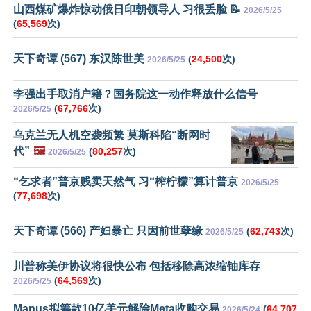
山西煤矿爆炸惊动俄日印朝领导人 习很丢脸 📝
2026/5/25
(
65,569
次)
天下奇谭 (567) 东汉陈世美
(
24,500
次)
2026/5/25
李强出手取消户籍？国务院这一动作释放什么信号
(
67,766
次)
2026/5/25
乌克兰无人机空袭频繁 莫斯科陷“断网时
代”
🖼️
(
80,257
次)
2026/5/25
“乞求者”普京贱卖天然气 习“榨柠檬”算计普京
2026/5/25
(
77,698
次)
天下奇谭 (566) 产妇暴亡 只因前世孽缘
(
62,743
次)
2026/5/25
川普称美伊协议将很快公布 包括移除高浓缩铀库存
(
64,569
次)
2026/5/25
Manus拟筹款10亿美元解除Meta收购交易
(
64,707
2026/5/24