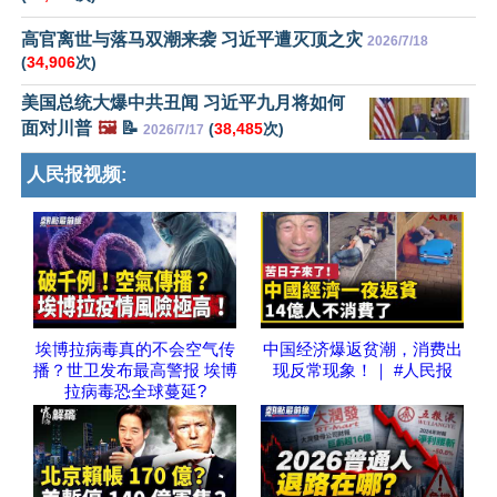
高官离世与落马双潮来袭 习近平遭灭顶之灾
2026/7/18
(
34,906
次)
美国总统大爆中共丑闻 习近平九月将如何
面对川普
🖼️
📝
(
38,485
次)
2026/7/17
人民报视频:
埃博拉病毒真的不会空气传
中国经济爆返贫潮，消费出
播？世卫发布最高警报 埃博
现反常现象！｜ #人民报
拉病毒恐全球蔓延?