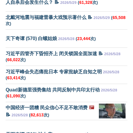
人自杀后会发生什么？ 📝
(
61,328
次)
2026/5/29
北戴河地震与福建雷暴大戏预示著什么 📝
(
65,508
2026/5/29
次)
天下奇谭 (570) 白螺姑娘
(
23,444
次)
2026/5/28
习近平四管齐下昏招齐上 闭关锁国全面加速 📝
2026/5/28
(
66,022
次)
习近平峰会失态痛批日本 专家批缺乏自知之明
2026/5/28
(
63,414
次)
Quad新德里强势集结 共同反制中共印太行动
2026/5/28
(
61,090
次)
中国经济一团糟 民众信心不足不敢消费
🖼️
📝
(
82,613
次)
2026/5/28