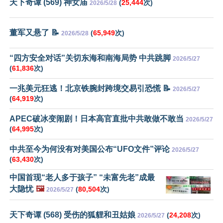
天下奇谭 (569) 神女庙
(
25,444
次)
2026/5/28
董军又悬了 📝
(
65,949
次)
2026/5/28
“四方安全对话”关切东海和南海局势 中共跳脚
2026/5/27
(
61,836
次)
一兆美元狂逃！北京铁腕封跨境交易引恐慌 📝
2026/5/27
(
64,919
次)
APEC破冰变闹剧！日本高官直批中共敢做不敢当
2026/5/27
(
64,995
次)
中共至今为何没有对美国公布“UFO文件”评论
2026/5/27
(
63,430
次)
中国首现“老人多于孩子” “未富先老”成最
大隐忧
🖼️
(
80,504
次)
2026/5/27
天下奇谭 (568) 受伤的狐貍和丑姑娘
(
24,208
次)
2026/5/27