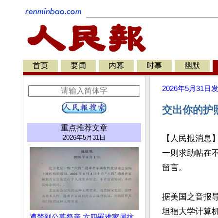
首页
要闻
内幕
时事
幽默
2026年5月31日
交出你的护
重点推荐文章
2026年5月31日
【人民报消息
一则求助帖在不
留言。

据美国之音报
坦福大学计算机专
遭禁到公墓祭亲 六四罹难家属抗