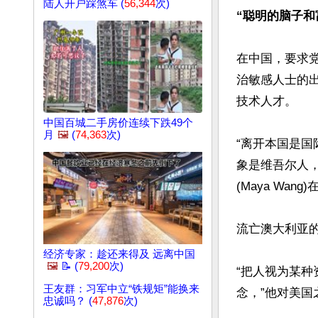
陆人开户踩煞车 (
56,344
次)
“聪明的脑子和
在中国，要求
治敏感人士的
技术人才。

中国百城二手房价连续下跌49个
月
🖼️
(
74,363
次)
“离开本国是
象是维吾尔人
(Maya Wan
流亡澳大利亚的
经济专家：趁还来得及 远离中国
🖼️
📝 (
79,200
次)
“把人视为某种
王友群：习军中立“铁规矩”能换来
念，”他对美国
忠诚吗？ (
47,876
次)