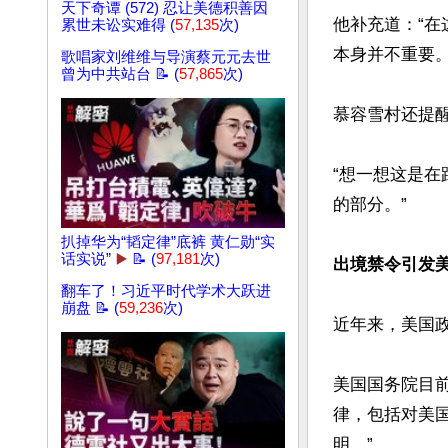
天下奇谭 (572) 忍让美德积善因
他补充道：“在
累世未讼实难得 (
57,135
次)
本身并不重要。”
歌唱家刘维维与导演蔡元元去世
曾为中共站台 📝 (
57,865
次)
慕容雪村还提醒
“想一想这是
的部分。”

扒掉华为“韬定律”底裤 黄仁勋“实
话实说”
▶️
📝 (
97,181
次)
出境禁令引发
翻车了！习近平时代学术大跃进
崩盘 📝 (
59,236
次)
近年来，美国政界
美国国务院目前
律，包括对美
明。”
