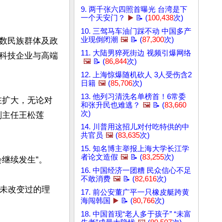
9. 两千张六四照首曝光 台湾是下
一个天安门？
▶️
📝 (
100,438
次)
10. 三驾马车油门踩不动 中国多产
业现倒闭潮
🖼️
📝 (
87,300
次)
数民族群体及政
11. 大陆男猝死街边 视频引爆网络
科技企业与高端
🖼️
📝 (
86,844
次)
12. 上海惊爆随机砍人 3人受伤含2
日籍
🖼️
(
85,706
次)
13. 他列习清洗名单榜首！6常委
在扩大，无论对
和张升民也难逃？
🖼️
📝 (
83,660
次)
副主任王松莲
14. 川普用这招儿对付吃特供的中
共官员
🖼️
(
83,635
次)
15. 知名博主举报上海大学长江学
者论文造假
🖼️
📝 (
83,255
次)
续发生”。

16. 中国经济一团糟 民众信心不足
不敢消费
🖼️
📝 (
82,616
次)
从未改变过的理
17. 前公安董广平一只橡皮艇跨黄
海闯韩国
▶️
📝 (
80,766
次)
18. 中国首现“老人多于孩子” “未富