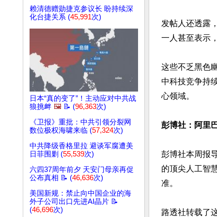
赖清德赠勋捷克参议长 盼持续深
化台捷关系 (
45,991
次)
发帖人还透露
一人甚至表示，
这些不乏黑色
中科技竞争持续
心领域。

日本“真的变了”！主动应对中共战
狼挑衅
🖼️
📝 (
96,363
次)
《卫报》重批：中共引领分裂网
彭博社：阿里巴
数位极权海啸来临 (
57,324
次)
中共降级香格里拉 避谈军腐遭美
彭博社本周报导称
日菲围剿 (
55,539
次)
的顶尖人工智
六四37周年前夕 天安门母亲再促
公布真相 📝 (
46,636
次)
准。

美国新规：禁止向中国企业的海
外子公司出口先进AI晶片 📝
(
46,696
次)
路透社转载了这