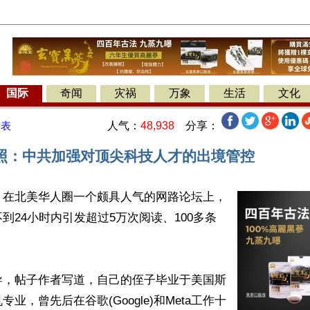
国际
奇闻
灾祸
万象
生活
文化
人气：
48,938
分享：
发表
照：中共加强对顶尖科技人才的出境管控
】在北美华人圈一个颇具人气的网路论坛上，
到24小时内引发超过5万次阅读、100多条
导，帖子作者写道，自己的侄子毕业于美国斯
业，曾先后在谷歌(Google)和Meta工作十