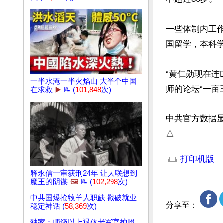
一些体制内工
国留学，本科学历
“黄仁勋现在连
一半水淹一半火焰山 大半个中国
师的论坛“一亩
在求救
▶️
📝 (
101,848
次)
中共官方数据显
△
文章网址: http://w
打印机版
释永信一审获刑24年 让人联想到
魔王的阴谋
🖼️
📝 (
102,298
次)
中共国爆抢牧羊人职缺 戳破就业
分享至：
稳定神话 (
58,369
次)
独家：师级以上退休老军官护照