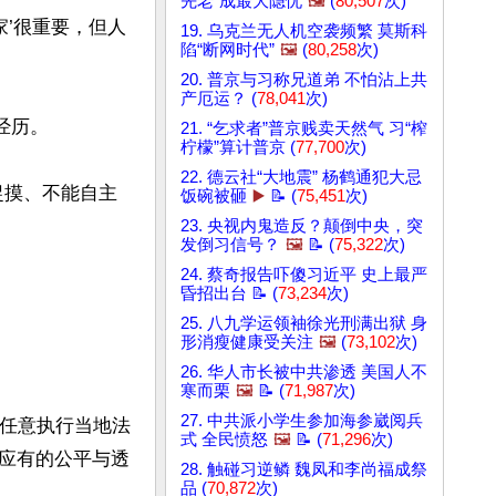
先老”成最大隐忧
🖼️
(
80,507
次)
家’很重要，但人
19. 乌克兰无人机空袭频繁 莫斯科
陷“断网时代”
🖼️
(
80,258
次)
20. 普京与习称兄道弟 不怕沾上共
产厄运？ (
78,041
次)
历。

21. “乞求者”普京贱卖天然气 习“榨
柠檬”算计普京 (
77,700
次)
22. 德云社“大地震” 杨鹤通犯大忌
捉摸、不能自主
饭碗被砸
▶️
📝 (
75,451
次)
23. 央视内鬼造反？颠倒中央，突
发倒习信号？
🖼️
📝 (
75,322
次)
24. 蔡奇报告吓傻习近平 史上最严
昏招出台 📝 (
73,234
次)
25. 八九学运领袖徐光刑满出狱 身
形消瘦健康受关注
🖼️
(
73,102
次)


26. 华人市长被中共渗透 美国人不
寒而栗
🖼️
📝 (
71,987
次)
27. 中共派小学生参加海参崴阅兵
会任意执行当地法
式 全民愤怒
🖼️
📝 (
71,296
次)
应有的公平与透
28. 触碰习逆鳞 魏凤和李尚福成祭
品 (
70,872
次)