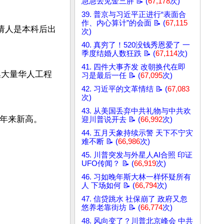
急急去见金三胖 📝 (
67,178
次)
39. 普京与习近平正进行“表面合
作、内心算计”的会面 📝 (
67,115
请人是本科后出
次)
40. 真穷了！520没钱秀恩爱了 一
季度结婚人数狂跌 📝 (
67,114
次)
41. 四件大事齐发 改朝换代在即
集大量华人工程
习是最后一任 📝 (
67,095
次)
42. 习近平的文革情结 📝 (
67,083
次)
43. 从美国丢弃中共礼物与中共欢
年来新高。

迎川普说开去 📝 (
66,992
次)
44. 五月天象持续示警 天下不宁灾
难不断 📝 (
66,986
次)
45. 川普突发与外星人AI合照 印证
UFO传闻？ 📝 (
66,919
次)
46. 习如晚年斯大林一样怀疑所有
人 下场如何 📝 (
66,794
次)
47. 信贷跳水 社保崩了 政府又忽
悠养老靠街坊 📝 (
66,774
次)
48. 风向变了？川普北京峰会 中共