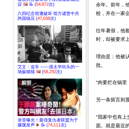
议
🖼️
📝 (
54,872
次)
余年。前年，他
校，并在一家企
六四纪念馆遭破坏 馆方谴责中共
跨国镇压 (
47,038
次)
往年暑假，他
时，却被要求上
理由是：他被认
批。

艾文：追车 ——渥太华街头的一
场躲猫猫
🖼️
(
58,292
次)
“肉要烂在锅里
另一条留言则显
“我家中也有上
录音曝光！最强复仇者联盟为于
朦胧发声
▶️
📝 (
74,111
次)
面。就是最近的