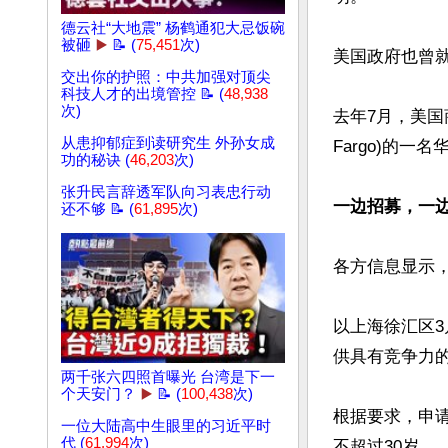
德云社“大地震” 杨鹤通犯大忌饭碗
被砸
▶️
📝 (
75,451
次)
美国政府也曾
交出你的护照：中共加强对顶尖
科技人才的出境管控 📝 (
48,938
次)
去年7月，美国
从患抑郁症到读研究生 外孙女成
Fargo)的
功的秘诀 (
46,203
次)
张升民言辞透军队向习表忠行动
一边招募，一边
还不够 📝 (
61,895
次)
各方信息显示，
以上海徐汇区
供具有竞争力的
两千张六四照首曝光 台湾是下一
个天安门？
▶️
📝 (
100,438
次)
根据要求，申请
一位大陆高中生眼里的习近平时
代 (
61,994
次)
不超过30岁。
