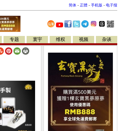
简体
-
正體
-
手机版
-
电子报
专题
寰宇
维权
视频
杂谈