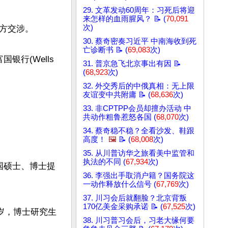
29. 文革发动60周年：习死后将迎
来怎样的血雨腥风？ 📝 (
70,091
次)
交涉。

30. 蔡奇密奏习近平 中南海收到死
亡诊断书 📝 (
69,083
次)
(Wells 
31. 普京急飞北京事出有因 📝
(
68,923
次)
32. 外交秀后的中俄真相：无上限
友谊变中共附庸 📝 (
68,636
次)
33. 非CPTPP会员却擅办活动 中
共动作粗鲁惹怒各国 (
68,070
次)
34. 蔡奇稳不稳？全看沙发、鞋跟
高度！
🖼️
📝 (
68,008
次)
35. 从川普访华之旅看美中监管和
执法的不同 (
67,934
次)
国硕士、博士提
36. 李强出手取消户籍？国务院这
一动作释放什么信号 (
67,769
次)
37. 川习会后就翻脸？北京背叛
170亿美金采购承诺 📝 (
67,525
次)
岁，博士研究生
38. 川习普习会后，习老大缘何要