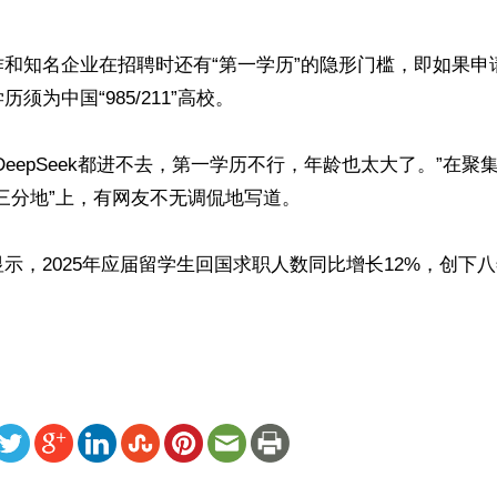
作和知名企业在招聘时还有“第一学历”的隐形门槛，即如果申
须为中国“985/211”高校。

DeepSeek都进不去，第一学历不行，年龄也太大了。”在聚
三分地”上，有网友不无调侃地写道。

示，2025年应届留学生回国求职人数同比增长12%，创下八
ww.renminbao.com/rmb/articles/2026/5/31/95368.html