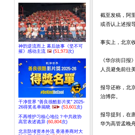
截至发稿，阿里
或否认上述报导
事实上，北京收
神韵逆流而上 幕后故事《坚不可
摧》感动主流
🖼️
(
51,973
次)
《华尔街日报
人员避免前往
报导还称，北
治博弈。

干净世界 “善良很酷影片奖” 2025-
26得奖名单揭晓
🖼️▶️
(
53,601
次)
报导提到，在唐
不再维护习核心地位？中共政协
高官表述诡异 (
60,804
次)
华为高管孟晚舟
北京防堵资本外流 香港券商对大