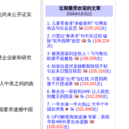
近期最受欢迎的文章
也尚未公开证实
2026年5月31日
1. 儿童零食变“杀蚁新药” 引网友
热议与社会反思
🖼️
(
109,182
次)
2. 川普以“奉承术”与中共过招 破
除“东升西降”迷思
🖼️
📝 (
108,224
次)
3. 被美国逼到这份上！习与鲁比
慧企业家和研究
欧握手超尴尬
🖼️
(
106,936
次)
4. 幼发拉底河龙脉断裂惊现干枯
引起末日预言联想
🖼️
(
105,316
次)
5. 习紧抓“台湾”当红线 川普四两
入中美之间的政
拨千斤捞成果
🖼️
(
103,341
次)
6. 释永信一审获刑24年 让人联想
到魔王的阴谋
🖼️
📝 (
102,298
次)
7. 一半水淹一半火焰山 大半个中
美国要求逮捕中国
国在求救
▶️
📝 (
101,848
次)
8. UFO解密再掀波澜 专家：美国
寻获4种外星生命遗骸
🖼️
(
100,832
次)