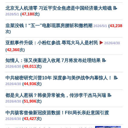
北京无人机清零 习近平安全焦虑是中国经济最大暗礁 📝
(
47,180
次)
2026/5/1
韭菜没钱！“五一”电影现票房腰斩和撤档潮
(
43,238
2026/5/1
次)
亚航事件升级：小粉红参战 辱骂大马人是村民
▶️
2026/4/30
(
42,360
次)
知情人：张又侠案进入收尾 7月将发布处理结果 📝
(
49,011
次)
2026/4/30
中共秘密研究川普10年 深度参与美伊战争内幕惊人！ 📝
(
44,936
次)
2026/4/30
都是夫人惹祸？韩俊异常被免，传涉李干杰马兴瑞 📝
(
51,906
次)
2026/4/30
中共骇客曾偷新冠疫苗数据！FBI局长亲赴意国引渡
(
43,427
次)
2026/4/30