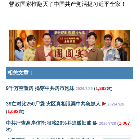
督教国家推翻灭了中国共产党活捉习近平全家！
相关文章：
9千万空置房 揭穿中共房市泡沫
(
1,392
次)
2026/7/29
39亡对比250尸袋 灾区真相泄漏中共急抓人
▶️
2026/7/28
(
1,092
次)
中共严查离岸信托 征税20%并追缴旧账 📝
(
1,067
2026/7/28
次)