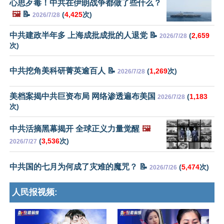
心思歹毒！中共在伊朗战争都做了些什么？
🖼️
📝
(
4,425
次)
2026/7/28
中共建政半年多 上海成批成批的人退党 📝
(
2,659
2026/7/28
次)
中共挖角美科研菁英逾百人 📝
(
1,269
次)
2026/7/28
美档案揭中共巨资布局 网络渗透遍布美国
(
1,183
2026/7/28
次)
中共活摘黑幕揭开 全球正义力量觉醒
🖼️
(
3,536
次)
2026/7/27
中共国的七月为何成了灾难的魔咒？ 📝
(
5,474
次)
2026/7/26
人民报视频: