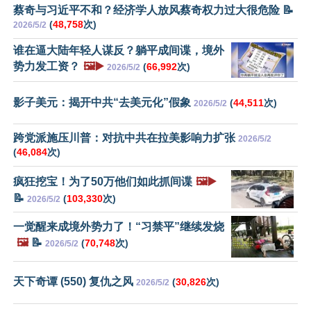
蔡奇与习近平不和？经济学人放风蔡奇权力过大很危险 📝
(
48,758
次)
2026/5/2
谁在逼大陆年轻人谋反？躺平成间谍，境外
势力发工资？
🖼️▶️
(
66,992
次)
2026/5/2
影子美元：揭开中共“去美元化”假象
(
44,511
次)
2026/5/2
跨党派施压川普：对抗中共在拉美影响力扩张
2026/5/2
(
46,084
次)
疯狂挖宝！为了50万他们如此抓间谍
🖼️▶️
📝
(
103,330
次)
2026/5/2
一觉醒来成境外势力了！“习禁平”继续发烧
🖼️
📝
(
70,748
次)
2026/5/2
天下奇谭 (550) 复仇之风
(
30,826
次)
2026/5/2