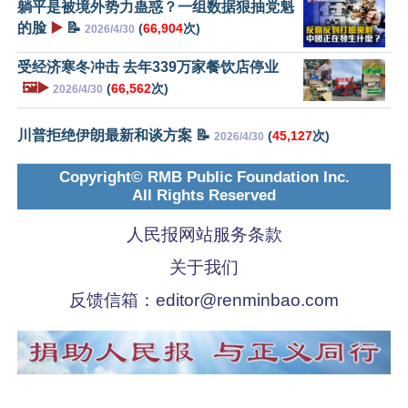
躺平是被境外势力蛊惑？一组数据狠抽党魁
的脸
▶️
📝
(
66,904
次)
2026/4/30
受经济寒冬冲击 去年339万家餐饮店停业
🖼️▶️
(
66,562
次)
2026/4/30
川普拒绝伊朗最新和谈方案 📝
(
45,127
次)
2026/4/30
Copyright© RMB Public Foundation Inc.
All Rights Reserved
人民报网站服务条款
关于我们
反馈信箱：
editor@renminbao.com