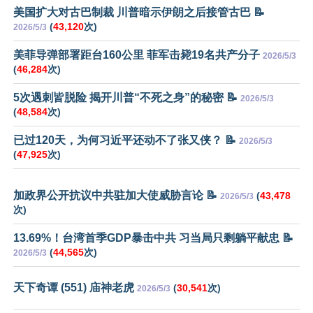
美国扩大对古巴制裁 川普暗示伊朗之后接管古巴 📝
(
43,120
次)
2026/5/3
美菲导弹部署距台160公里 菲军击毙19名共产分子
2026/5/3
(
46,284
次)
5次遇刺皆脱险 揭开川普“不死之身”的秘密 📝
2026/5/3
(
48,584
次)
已过120天，为何习近平还动不了张又侠？ 📝
2026/5/3
(
47,925
次)
加政界公开抗议中共驻加大使威胁言论 📝
(
43,478
2026/5/3
次)
13.69%！台湾首季GDP暴击中共 习当局只剩躺平献忠 📝
(
44,565
次)
2026/5/3
天下奇谭 (551) 庙神老虎
(
30,541
次)
2026/5/3