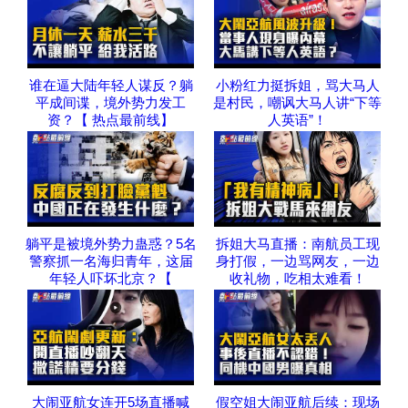
谁在逼大陆年轻人谋反？躺
小粉红力挺拆姐，骂大马人
平成间谍，境外势力发工
是村民，嘲讽大马人讲“下等
资？【 热点最前线】
人英语”！
躺平是被境外势力蛊惑？5名
拆姐大马直播：南航员工现
警察抓一名海归青年，这届
身打假，一边骂网友，一边
年轻人吓坏北京？【
收礼物，吃相太难看！
大闹亚航女连开5场直播喊
假空姐大闹亚航后续：现场