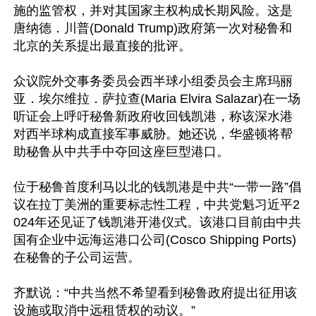
施的监管权，并对其国家主权构成长期风险。这是
唐纳德．川普(Donald Trump)政府第一次对秘鲁和
北京的关系提出最直接的批评。

众议院外交事务委员会西半球小组委员会主席玛丽
亚．埃尔维拉．萨拉查(Maria Elvira Salazar)在一场
听证会上呼吁秘鲁新政府收回钱凯港，称该深水港
对西半球构成直接军事威胁。她还说，华盛顿将帮
助秘鲁从中共手中夺回这座巨型港口。

位于秘鲁首度利马以北的钱凯港是中共“一带一路”倡
议在拉丁美洲的重要标志性工程，中共党魁习近平2
024年还见证了钱凯港开港仪式。该港口目前由中共
国有企业中远海运港口公司(Cosco Shipping Ports)
在秘鲁的子公司运营。

齐默说：“中共当然不希望看到秘鲁政府提出征用该
设施或取消中远租赁权的动议。”
