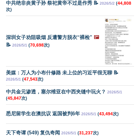
中共绝非炎黄子孙 祭祀黄帝不过是作秀 📝
(
44,808
2026/5/2
次)
深圳女子劝阻吸烟 反遭警方脱衣“裸检”
🖼️
📝
(
70,698
次)
2026/5/1
美媒：万人为小布什修路 未上位的习近平很无聊 📝
(
47,543
次)
2026/5/1
中共金元渗透，塞尔维亚在中西夹缝中玩火？
2026/5/1
(
45,847
次)
悉尼留学生在澳抗议 返国被判6年
(
43,494
次)
2026/5/1
天下奇谭 (549) 复仇奇闻
(
31,237
次)
2026/5/1