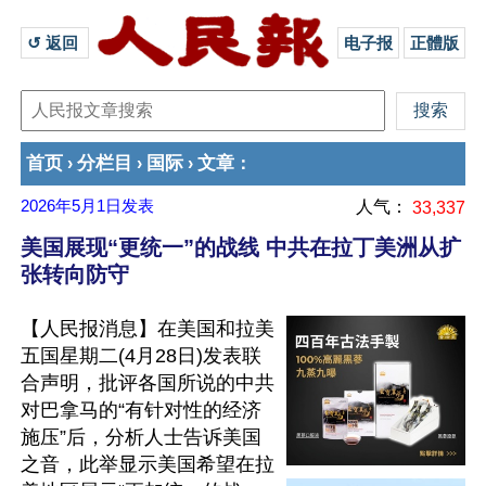
↺ 返回 
电子报
正體版
首页
分栏目
国际
文章
›
›
›
：
2026年5月1日
发表
人气：
33,337
美国展现“更统一”的战线 中共在拉丁美洲从扩
张转向防守
【人民报消息】在美国和拉美
五国星期二(4月28日)发表联
合声明，批评各国所说的中共
对巴拿马的“有针对性的经济
施压”后，分析人士告诉美国
之音，此举显示美国希望在拉