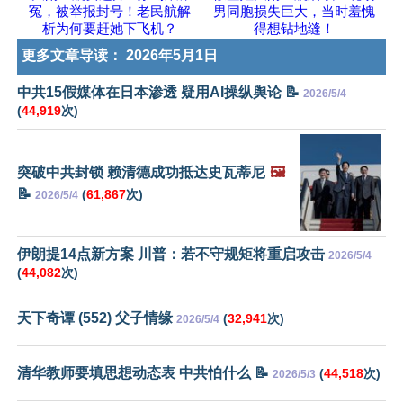
冤，被举报封号！老民航解
男同胞损失巨大，当时羞愧
析为何要赶她下飞机？
得想钻地缝！
更多文章导读：
2026年5月1日
中共15假媒体在日本渗透 疑用AI操纵舆论 📝
2026/5/4
(
44,919
次)
突破中共封锁 赖清德成功抵达史瓦蒂尼
🖼️
📝
(
61,867
次)
2026/5/4
伊朗提14点新方案 川普：若不守规矩将重启攻击
2026/5/4
(
44,082
次)
天下奇谭 (552) 父子情缘
(
32,941
次)
2026/5/4
清华教师要填思想动态表 中共怕什么 📝
(
44,518
次)
2026/5/3