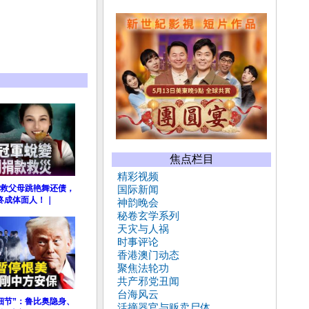
焦点栏目
精彩视频
救父母跳艳舞还债，
国际新闻
，终成体面人！｜
神韵晚会
秘卷玄学系列
天灾与人祸
时事评论
香港澳门动态
聚焦法轮功
共产邪党丑闻
台海风云
细节”：鲁比奥隐身、
活摘器官与贩卖尸体