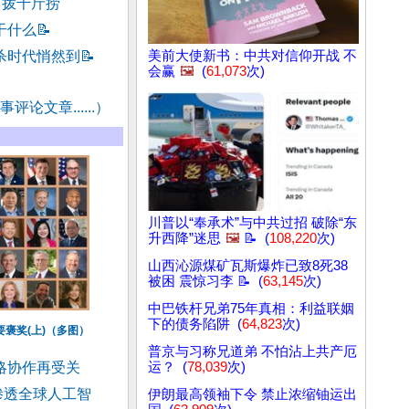
两拨千斤捞
干什么
📝
杀时代悄然到
📝
美前大使新书：中共对信仰开战 不
会赢
🖼️
(
61,073
次)
评论文章......）
川普以“奉承术”与中共过招 破除“东
升西降”迷思
🖼️
📝 (
108,220
次)
山西沁源煤矿瓦斯爆炸已致8死38
被困 震惊习李 📝 (
63,145
次)
中巴铁杆兄弟75年真相：利益联姻
下的债务陷阱 (
64,823
次)
要褒奖(上)（多图）
普京与习称兄道弟 不怕沾上共产厄
略协作再受关
运？ (
78,039
次)
渗透全球人工智
伊朗最高领袖下令 禁止浓缩铀运出