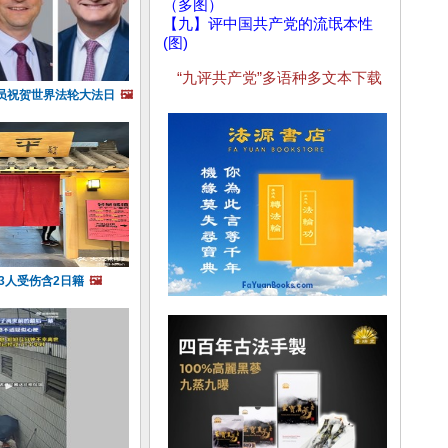
（多图）
【九】评中国共产党的流氓本性
(图)
“九评共产党”多语种多文本下载
员祝贺世界法轮大法日
🖼️
3人受伤含2日籍
🖼️