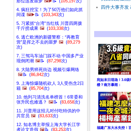
那位连发噩梦
🖼️▶️
📝 (
105,197
次)
四件大事齐发
4. 疯狂挖宝！为了50万他们如此抓
间谍
🖼️▶️
📝 (
103,343
次)
5. 习紧抓“台湾”当红线 川普四两拨
千斤捞成果
🖼️
(
103,338
次)
6. 逃亡欧洲的新疆警察：“再教育
营”是挥之不去的噩梦
🖼️
(
89,279
次)
7. 三驾马车油门踩不动 中国多产业
现倒闭潮
🖼️
📝 (
87,298
次)
8. 大陆男猝死街边 视频引爆网络
🖼️
📝 (
86,842
次)
宛如末日现场！3.6
9. 上海惊爆随机砍人 3人受伤含2日
楼？南方暴雨：
籍
🖼️
(
85,704
次)
10. 他列习清洗名单榜首！6常委和
张升民也难逃？
🖼️
📝 (
83,658
次)
11. 川普用这招儿对付吃特供的中
共官员
🖼️
(
83,633
次)
12. 知名博主举报上海大学长江学
福建广东大水失控！
者论文造假
🖼️
📝 (
83,253
次)