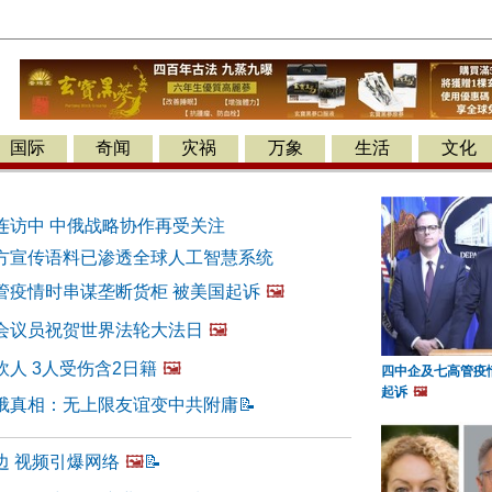
国际
奇闻
灾祸
万象
生活
文化
连访中 中俄战略协作再受关注
方宣传语料已渗透全球人工智慧系统
管疫情时串谋垄断货柜 被美国起诉
🖼️
会议员祝贺世界法轮大法日
🖼️
人 3人受伤含2日籍
🖼️
四中企及七高管疫
起诉
🖼️
俄真相：无上限友谊变中共附庸
📝
边 视频引爆网络
🖼️
📝