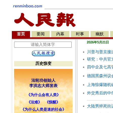
首页
要闻
内幕
时事
幽默
2026年5月21日
川普与普京接
研究：中共官
历史惊变
四中企及七高
德国黑森州议
法轮功创始人
上海惊爆随机砍
李洪志大师发表
外交秀后的中
《为什么会有人类》
《法难》
《惊醒》
大陆男猝死街
《为什么人类是迷的社会》