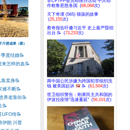
非CPTPP会员却擅办活动 中共动
作粗鲁惹怒各国 (
68,068
次)
天下奇谭 (565) 猫孩的故事
(
25,155
次)
蔡奇报告吓傻习近平 史上最严昏招
出台 📝 (
73,233
次)
拨千斤捞成果（图）
一季度结婚
📝
迎来怎样的血
📝
儿靠卖身
📝
两中国公民涉嫌为跨国犯罪组织洗
钱 被美国起诉
🖼️
📝 (
61,504
次)
灾难不断
📝
世卫组织警告：刚果民主共和国的
忽悠养老靠街
📝
伊波拉疫情“迅速蔓延” (
56,101
次)
生
📝
证UFO传
📝
持伊朗 川普