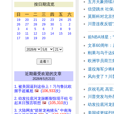
五月天象持续
按日期流览
信贷跳水 社
日
一
二
三
四
五
六
莫斯科对北京
19
20
21
22
23
24
25
川普连夜反驳“
26
27
28
29
30
1
2
3
4
5
6
7
8
9
10
11
12
13
14
15
16
前NBA球星：
17
18
19
20
文革60周年：
刚果与乌干达
欧洲学员荷兰
退役海军少将称
近期最受欢迎的文章
风向变了？川
2026年5月21日
1. 被美国逼到这份上！习与鲁比欧
庆祝毛死 高
握手超尴尬
🖼️
(
106,933
次)
川普突发与外星
2. 幼发拉底河龙脉断裂惊现干枯 引
起末日预言联想
🖼️
(
105,310
次)
幼发拉底河龙
3. 大陆网友“箭射龙袍猪头” 中南海
美国或更猛烈