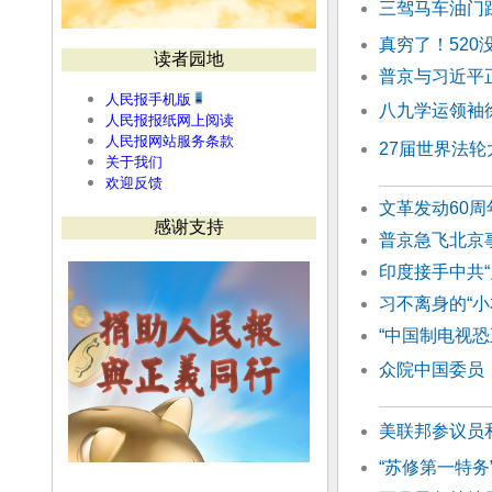
三驾马车油门
真穷了！520
读者园地
普京与习近平
人民报手机版
八九学运领袖
人民报报纸网上阅读
人民报网站服务条款
27届世界法轮
关于我们
欢迎反馈
文革发动60
感谢支持
普京急飞北京
印度接手中共
习不离身的“小
“中国制电视恐
众院中国委员
美联邦参议员
“苏修第一特务