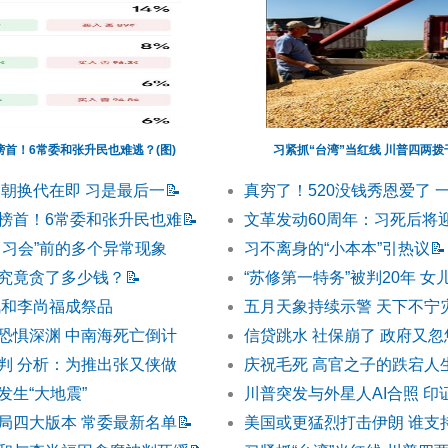
首！6常委和张升民也难逃？(图)
习紧抓“台湾”当红线 川普四两
改朝换代在即 习是最后一
📝
真穷了！520没钱秀恩爱了 
榜首！6常委和张升民也难
📝
文革发动60周年：习死后将
川习会”前的多个异常现象
习不离身的“小本本”引热议
📝
究竟贪了多少钱？
📝
“苏修第一特务”被判20年 女
凤和李尚福成祭品
五月天象持续示警 天下不宁
恐惧深渊 中南海死亡倒计
信贷跳水 社保崩了 政府又
判 分析：为推出张又侠做
庆祝毛死 高官之子的跌宕人
发生“大地震”
川普突发与外星人AI合照 印
局四大版本 常委最新名单
📝
美国或更猛烈打击伊朗 谁支