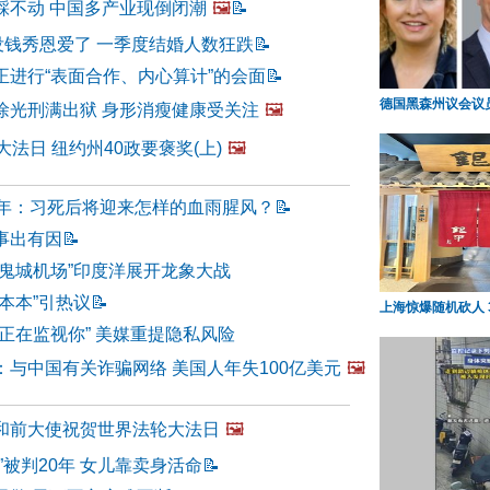
踩不动 中国多产业现倒闭潮
🖼️
📝
没钱秀恩爱了 一季度结婚人数狂跌
📝
正进行“表面合作、内心算计”的会面
📝
德国黑森州议会议
徐光刑满出狱 身形消瘦健康受关注
🖼️
大法日 纽约州40政要褒奖(上)
🖼️
周年：习死后将迎来怎样的血雨腥风？
📝
事出有因
📝
“鬼城机场”印度洋展开龙象大战
本本”引热议
📝
上海惊爆随机砍人 
正在监视你” 美媒重提隐私风险
：与中国有关诈骗网络 美国人年失100亿美元
🖼️
和前大使祝贺世界法轮大法日
🖼️
”被判20年 女儿靠卖身活命
📝