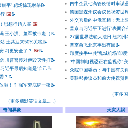
四中企及七高管疫情时串谋垄
禁躺平” 靶场惊现射杀
📝
德国黑森州议会议员祝贺世
不行
🖼️
📝
外交秀后的中俄真相：无上
！思想行贿入罪
🖼️
普京与习近平正进行“表面合
码 王小洪、董军被带走（
📝
27届世界法轮大法日 纽约州
站 土共迎来50%关税
📝
普京急飞北京事出有因
📝
安 习更安全了？
🖼️
📝
印度接手中共“鬼城机场”印
饶 川普暂停对伊毁灭性打
📝
“中国制电视恐正在监视你” 
 习近平最后知道是“自己
📝
众院中国委员：与中国有关诈
委？
📝
美联邦参议员和前大使祝贺
放啦！？ 强军梦底牌一夜
📝
（更多国际
（更多幽默笑话文章......）
奇闻异象
天灾人祸