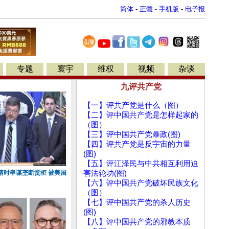
简体
-
正體
-
手机版
-
电子报
专题
寰宇
维权
视频
杂谈
九评共产党
【一】评共产党是什么（图）
【二】评中国共产党是怎样起家的
（图）
【三】评中国共产党暴政(图)
【四】评共产党是反宇宙的力量
(图)
【五】评江泽民与中共相互利用迫
情时串谋垄断货柜 被美国
害法轮功(图)
【六】评中国共产党破坏民族文化
（图）
【七】评中国共产党的杀人历史
(图)
【八】评中国共产党的邪教本质