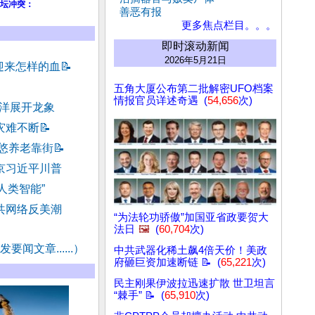
坛冲突：
善恶有报
更多焦点栏目。。。
即时滚动新闻
2026年5月21日
迎来怎样的血
📝
五角大厦公布第二批解密UFO档案
情报官员详述奇遇 (
54,656
次)
度洋展开龙象
灾难不断
📝
忽悠养老靠街
📝
京习近平川普
人类智能”
共网络反美潮
“为法轮功骄傲”加国亚省政要贺大
法日
🖼️
(
60,704
次)
要闻文章......）
中共武器化稀土飙4倍天价！美政
府砸巨资加速断链 📝 (
65,221
次)
民主刚果伊波拉迅速扩散 世卫坦言
“棘手” 📝 (
65,910
次)