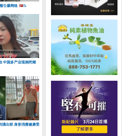
视频引爆网络
🖼️
📝
动 中国多产业现倒闭潮
刑满出狱 身形消瘦健康受