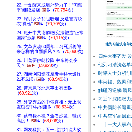
22. 一觉醒来成境外势力了！“习禁
平”继续发烧
🖼️
📝 (
70,754
次)
23. 深圳女子劝阻吸烟 反遭警方脱
衣“裸检”
🖼️
📝 (
70,705
次)
24. 甩开中共 朝鲜改宪法塑造“正常
国家”形象
🖼️
📝 (
70,115
次)
他列习清洗名单榜
25. 文革发动60周年：习死后将迎
来怎样的血雨腥风？📝 (
70,090
次)
四件大事齐发 
26. 川普要伊朗投降 中东将会变
他列习清洗名单
天？
🖼️▶️
(
69,829
次)
时评人士分析“
27. 湖南浏阳烟花厰发生特大爆炸
21死61伤
🖼️
📝 (
68,949
次)
李尚福、魏凤和
28. 普京急飞北京事出有因📝
触碰习逆鳞 魏
(
68,921
次)
习近平深陷权力
29. 外交秀后的中俄真相：无上限
友谊变中共附庸📝 (
68,634
次)
中共俩防长遭重
30. 蔡奇稳不稳？全看沙发、鞋跟
中共空军高层正
高度！
🖼️
📝 (
68,006
次)
二十一大人事布
31. 网友猛批：五一北京如临大敌