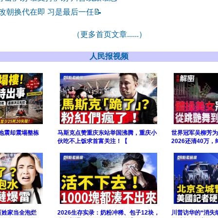
 改朝换代在即 习是最后一任
📝
（更多首页文章......）
人民报视频
级地震却震塌整栋
马斯克点赞重庆东站举国沸腾，重庆小
世界冠军吴柳芳为
伙吃不上饭求首富关注！【
2026还清40万
百姓家当全泡烂
2026生存实录：奶粉冲稀、包子12块，
川普访华的“消失