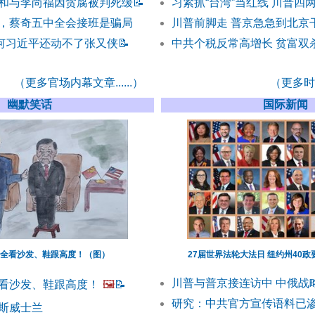
和与李尚福因贪腐被判死缓
📝
习紧抓“台湾”当红线 川普四
，蔡奇五中全会接班是骗局
川普前脚走 普京急急到北京
为何习近平还动不了张又侠
📝
中共个税反常高增长 贫富双
（更多官场内幕文章......）
（更多时事
幽默笑话
国际新闻
全看沙发、鞋跟高度！（图）
27届世界法轮大法日 纽约州40政
川普与普京接连访中 中俄战
看沙发、鞋跟高度！
🖼️
📝
研究：中共官方宣传语料已
斯威士兰