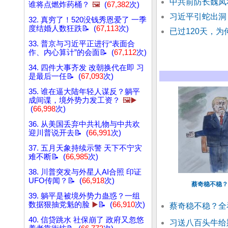
中共前防长魏凤
谁将点燃炸药桶？
🖼️
(
67,382
次)
习近平引蛇出洞
32. 真穷了！520没钱秀恩爱了 一季
度结婚人数狂跌📝 (
67,113
次)
已过120天，
33. 普京与习近平正进行“表面合
作、内心算计”的会面📝 (
67,112
次)
34. 四件大事齐发 改朝换代在即 习
是最后一任📝 (
67,093
次)
35. 谁在逼大陆年轻人谋反？躺平
成间谍，境外势力发工资？
🖼️▶️
(
66,998
次)
36. 从美国丢弃中共礼物与中共欢
迎川普说开去📝 (
66,991
次)
37. 五月天象持续示警 天下不宁灾
难不断📝 (
66,985
次)
38. 川普突发与外星人AI合照 印证
UFO传闻？📝 (
66,918
次)
蔡奇稳不稳？
39. 躺平是被境外势力蛊惑？一组
数据狠抽党魁的脸
▶️
📝 (
66,910
次)
蔡奇稳不稳？全
40. 信贷跳水 社保崩了 政府又忽悠
习送八百头牛给