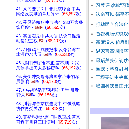
养老靠街坊📝 (
66,773
次)
习禁评 改称“习
41. 风向变了？川普北京峰会 中共
网络反美潮的幕后算计 (
66,697
次)
认命可以 躺平
42. 受经济寒冬冲击 去年339万家餐
打劫民企合法化
饮店停业
🖼️▶️
(
66,569
次)
首都机场惊魂戏
43. 英国召见中共大使 抗议间谍活
动侵犯主权
🖼️
(
66,407
次)
赢麻没来 输麻到
44. 习偷鸡不成蚀把米 反令台湾在
温家宝高调报平
非洲声名大噪
🖼️
📝 (
66,330
次)
最后关头伊朗求
45. 抓捕行动“名不正 言不顺”？张
又侠掌握习太多秘密📝 (
66,192
次)
幽默：蔡奇封网
46. 美伊冲突给海湾国家带来的深
王毅要进中央军
层影响
🖼️
📝 (
66,170
次)
墙国科技自由开
47. 中共称“躺平”涉境外黑手 引发
群讽
🖼️
📝 (
66,156
次)
48. 川普与普京接连访中 中俄战略
协作再受关注 (
65,818
次)
49. 莫斯科对北京打响保卫战 普京
习近平川普三国演利 (
65,719
次)