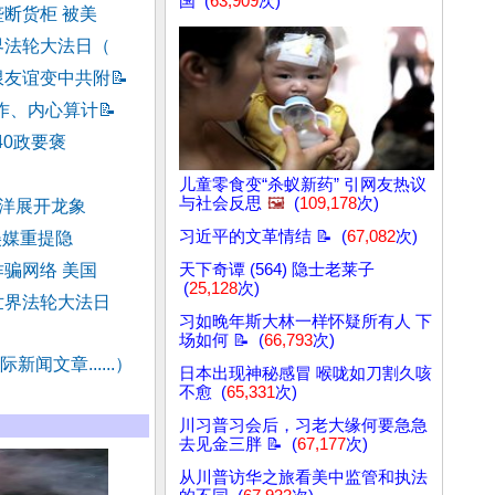
国 (
63,909
次)
断货柜 被美
界法轮大法日（
限友谊变中共附
📝
作、内心算计
📝
40政要褒
儿童零食变“杀蚁新药” 引网友热议
与社会反思
🖼️
(
109,178
次)
度洋展开龙象
习近平的文革情结 📝 (
67,082
次)
美媒重提隐
骗网络 美国
天下奇谭 (564) 隐士老莱子
(
25,128
次)
世界法轮大法日
习如晚年斯大林一样怀疑所有人 下
场如何 📝 (
66,793
次)
新闻文章......）
日本出现神秘感冒 喉咙如刀割久咳
不愈 (
65,331
次)
川习普习会后，习老大缘何要急急
去见金三胖 📝 (
67,177
次)
从川普访华之旅看美中监管和执法