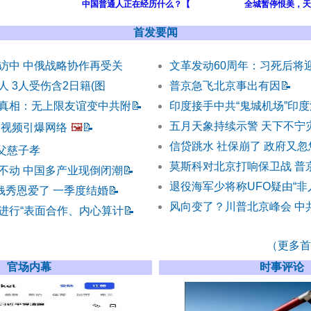
中国普通人正在经历什么？【
全城暂停恨美，天
首发要闻
访中 中俄战略协作再受关
文革发动60周年：习死后将
 3人受伤含2日籍(图
普京急飞北京事出有因
📝
真相：无上限友谊变中共附
📝
印度接手中共“鬼城机场”印
五月天象持续示警 天下不宁
 视频引爆网络
🖼️
📝
信贷跳水 社保崩了 政府又
) 父慈子孝
莫斯科对北京打响保卫战 普
不动 中国多产业现倒闭潮
📝
退役海军少将称UFO疑由“非
钱秀恩爱了 一季度结婚
📝
风向变了？川普北京峰会 中
进行“表面合作、内心算计
📝
（更多首发
官场内幕
时事评论