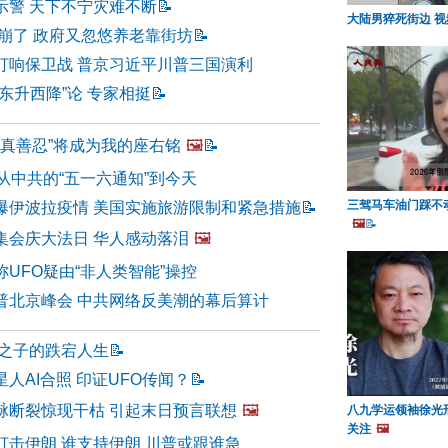
示警 天下不宁灾难不断
📝
大陆男猝死街边 
保崩了 政府又忽悠养老靠街坊
📝
打响保卫战 普京习近平川普三国演利
东升西降”论 专家相挺
📝
“真善忍”将成为我的座右铭
🖼️
📝
从中共的“五一六通知”到今天
三驾马车油门踩不
爆伊波拉疫情 美国实施旅游限制和紧急措施
📝
🖼️
📝
集会庆大法日 华人感动落泪
🖼️
UFO疑由“非人类智能”操控
普北京峰会 中共网络反美潮的幕后算计
官之子的跌宕人生
📝
人AI合照 印证UFO传闻？
📝
脉断裂惊现干枯 引起末日预言联想
🖼️
八九学运领袖徐光
关注
🖼️
打击伊朗 谁支持伊朗 川普或跟谁急