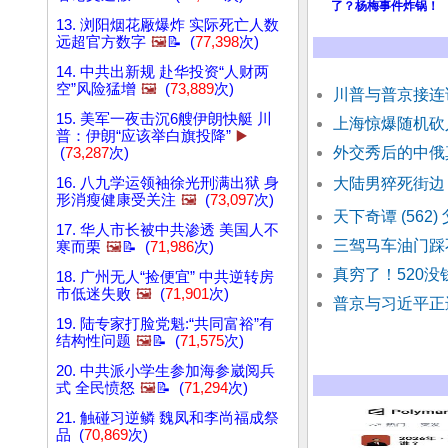
了？杨梅事件炸锅！
13. 浏阳烟花厰爆炸 实际死亡人数
远超官方数字
🖼️
📝 (
77,398
次)
14. 中共出新规 赴华投资“人财两
空”风险猛增
🖼️
(
73,889
次)
川普与普京接连
15. 美军一夜击沉6艘伊朗快艇 川
上海惊爆随机砍人
普：伊朗“应该举白旗投降”
▶️
外交秀后的中俄
(
73,287
次)
16. 八九学运领袖徐光刑满出狱 身
大陆男猝死街边
形消瘦健康受关注
🖼️
(
73,097
次)
天下奇谭 (562
17. 华人市长被中共渗透 美国人不
三驾马车油门踩
寒而栗
🖼️
📝 (
71,986
次)
真穷了！520没
18. 广州无人“捡便宜” 中共逆转房
市低迷失败
🖼️
(
71,901
次)
普京与习近平正
19. 陆专家打脸党魁:“共同富裕”有
结构性问题
🖼️
📝 (
71,575
次)
20. 中共派小学生参加海参崴阅兵
式 全民愤怒
🖼️
📝 (
71,294
次)
21. 触碰习逆鳞 魏凤和李尚福成祭
品 (
70,869
次)