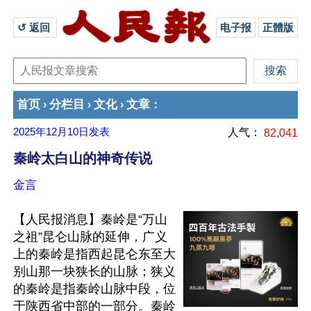
↺ 返回 
电子报
正體版
首页
分栏目
文化
文章
›
›
›
：
2025年12月10日
发表
人气：
82,041
秦岭太白山的神奇传说
金言
【人民报消息】秦岭是“万山
之祖”昆仑山脉的延伸，广义
上的秦岭是指西起昆仑东至大
别山那一块狭长的山脉；狭义
的秦岭是指秦岭山脉中段，位
于陕西省中部的一部分。秦岭