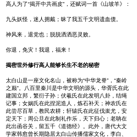
高人为了“揭开中共画皮”，还赋词一首《山坡羊》：

九头妖怪，迷人拥戴；昧了我五千文明遗血债。

神风来，退党也；脱脱洒洒恶灵败。

你退，免灾！我退，福来！

揭密世外修行高人能够长生不老的秘密
太白山是一座文化名山，被称为“中华龙脊”，“秦岭
之巅”。八百里秦川是中华文明的源头，华胥氏在此
建国立邦，繁衍子孙；伏羲氏在此发明八卦，结绳
记事；女娲氏在此捏泥造人，炼石补天；神农氏在
此尝尽百草，教民农耕；轩辕氏在此征伐蚩尤，安
定天下；周公旦在此制礼作乐，天下归心；老聃在
此出函谷关，留五千《道德经》。此外，唐代大文
学家韩愈曾长期隐居太白山传播儒家文化，李白、