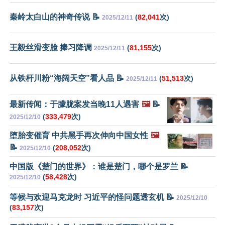
秦岭太白山的神奇传说 📝
(
82,041
次)
2025/12/11
王毅丝滑变脸 捧习降调
(
81,155
次)
2025/12/11
从铁杆川粉“海阔天空”看人品 📝
(
51,513
次)
2025/12/11
最新传闻：于朦胧案发当晚11人遇害
🖼️
📝
(
333,479
次)
2025/12/10
堕胎变催育 中共黑手再次伸向中国女性
🖼️
📝
(
208,052
次)
2025/12/10
中国版《楚门的世界》：谁是楚门，哪个是罗兰 📝
(
58,428
次)
2025/12/10
等候与欢迎马克龙时 习近平的怪问题透玄机 📝
2025/12/10
(
83,157
次)