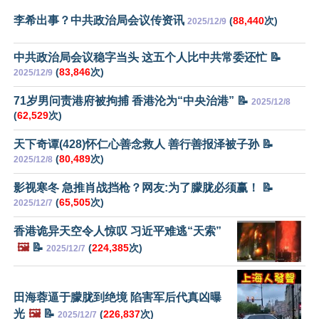
李希出事？中共政治局会议传资讯
(
88,440
次)
2025/12/9
中共政治局会议稳字当头 这五个人比中共常委还忙 📝
(
83,846
次)
2025/12/9
71岁男问责港府被拘捕 香港沦为“中央治港” 📝
2025/12/8
(
62,529
次)
天下奇谭(428)怀仁心善念救人 善行善报泽被子孙 📝
(
80,489
次)
2025/12/8
影视寒冬 急推肖战挡枪？网友:为了朦胧必须赢！ 📝
(
65,505
次)
2025/12/7
香港诡异天空令人惊叹 习近平难逃“天索”
🖼️
📝
(
224,385
次)
2025/12/7
田海蓉逼于朦胧到绝境 陷害军后代真凶曝
光
🖼️
📝
(
226,837
次)
2025/12/7