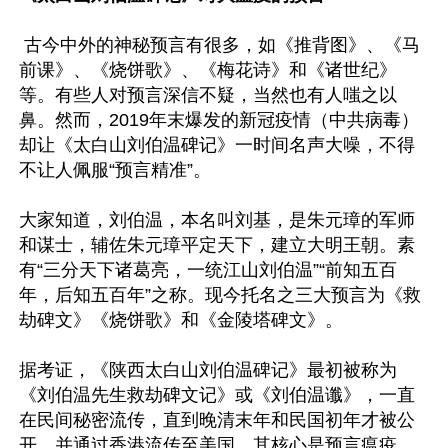
 古今中外的神秘预言有很多，如《推背图》、《马
前课》、《烧饼歌》、《梅花诗》和《诸世纪》
等。有些人对预言深信不疑，当然也有人嗤之以
鼻。然而，2019年末爆发的新冠疫情（中共病毒）
却让《太白山刘伯温碑记》一时间名声大噪，不得
不让人佩服“预言精准”。

大家知道，刘伯温，本名叫刘基，是朱元璋的军师
和谋士，辅佐朱元璋平定天下，建立大明王朝。素
有“三分天下诸葛亮，一统江山刘伯温”“前知五百
年，后知五百年”之称。现今托名之三大预言为《救
劫碑文》《烧饼歌》和《金陵塔碑文》。

据考证，《陕西太白山刘伯温碑记》最初被称为
《刘伯温先生救劫碑文记》或《刘伯温谶》，一直
在民间秘密流传，直到晚清末年和民国初年才被公
开，并通过香港流传至美国。其核心是预言瘟疫、