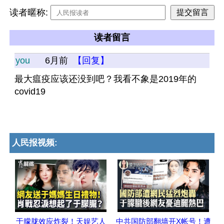
读者暱称:
读者留言
you
6月前
【回复】
最大瘟疫应该还没到吧？我看不象是2019年的
covid19
人民报视频:
于朦胧效应炸裂！天娱艺人
中共国防部翻墙开X帐号！遭