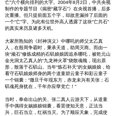
亡”六个横向排列的大字。2004年8月2日，中共央视
制作的专题节目《揭密“藏字石”》在央视首播，后多
次重播。但只提前面五个字，却故意漏掉了后面的
一个“亡”字。为此有位世外高人透露了这块“亡共石”
的真实来历及诸多天机。

大家所熟知的《封神演义》中哪吒的师父太乙真
人，在殷周争霸时，秉承天道，助周灭商。而由一
块“顽石”修炼成精的石矶娘娘因追杀哪吒，被乾元山
金光洞太乙真人的“九龙神火罩”烧散魂魄，现出原
形，散落于石矶山。当年“炼石补天”的女娲娘娘，给
看守石矶娘娘师身的两个道童碧云童子和彩云童子
一个锦囊：“撒旦千年现东方，赤龙未兴有关张；石
矶魂死身犹在，千年亦应孽党亡！”

当时，奉命出山的关、张二真人云游天下，从道童
手中偶得女娲娘娘锦囊，看罢便知天意，正法当
兴，巨石当立，红祸当灭。为了顺应天象，完成使