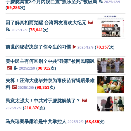
于朦胧离世3个月内娱巨震“娱乐至死”被破局 📝
2025/12/9
(
59,286
次)
因了解真相而觉醒 台湾网友喜欢大纪元
🖼️
📝
(
75,941
次)
2025/12/9
前世的秘密决定了你今生的习惯
▶️
(
78,157
次)
2025/12/9
美中民主有何区别？中共“砖家”被网民嘲讽
🖼️
📝
(
98,912
次)
2025/12/9
失算！汪洋大秘毕井泉为毒疫苗背锅后果难
料
🖼️
(
99,351
次)
2025/12/9
民意太强大！中共对于朦胧解禁了？
🖼️
(
210,376
次)
2025/12/9
马兴瑞案暴露谁是中共掌控人
(
68,439
次)
2025/12/9