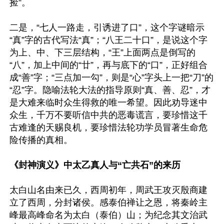
捡”。

二是，“七人一路走，引诱进了口”，这个字谜暗示
“真”字的古代写法“真”；“八王二十口”，是说这个字
为上、中、下三层结构，“王”上面两点是倒写的
“八”，加上中间的“廿”，再与底下的“口”，正好组合
成“善”字；“三点加一勾”，则是“心”字头上一把“刀”的
“忍”字。隐喻法轮大法的指导原则“真、善、忍”，才
是大难来临时众生得救的唯一希望。因此劝导迷中
众生，千万不要听信中共的恶毒谎言，要珍惜这千
古难逢的天赐良机，要珍惜法轮功学员冒著生命危
险传播的真相。

《封神演义》中太乙真人与“亡共石”的来历
太白山名由来已久，西周初年，周武王攻灭殷商建
立了西周，分封诸侯。感泰伯禅让之恩，将秦岭主
峰最高峰命名为太白（泰伯）山；为纪念其文治武