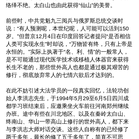
络绎不绝。太白山也由此获得“仙山”的美誉。

前些时，中共党魁九三阅兵与俄罗斯总统交谈时
说：“有人预测呢，本世纪呢，人可能可以活到150
岁。”但普京12月4日在印度回答记者提问“是否相信
人类可实现永生”时却说，“万物皆有终，只有上帝是
永恒的。”实际上执著于“名、利、情”的一般常人，
是不可能通过现代医学技术或移植人体器官来获得
长生不老的，那些世外高人也都是通过极其艰苦的
修行，彻底放弃常人的七情六欲后才达到的。

在此不妨引述大法学员的一段真实回忆，法轮功创
始人李洪志先生，于1994年5月29至6月5日四川成
都学习班结束后，应邀乘坐火车前往河南郑州继续
办班。途中有些在川北地区、以及在秦岭太白山、
终南山、华山一带高山上修行的世外高人，都下来
与李洪志大师对话交谈。这些人自称有的已经修了
两千多年，最长的修了五千多年了，简直不可思