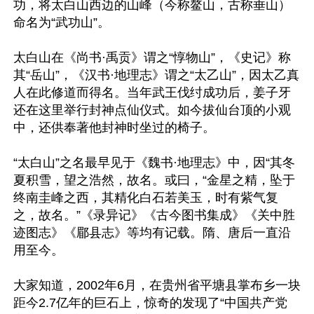
功，将太白山西边的山峰（今称鳌山，古称垂山）
命名为“武功山”。

太白山在《尚书·禹贡》谓之“惇物山”，《史记》称
其“岳山”，《汉书·地理志》谓之“太乙山”，因太乙真
人在此修道而得名。当年武王伐纣成功后，姜子牙
还在这里举行封神点仙仪式。如今拔仙台顶的小观
中，还供奉著他封神时坐过的椅子。

“太白山”之名最早见于《魏书·地理志》中，因“其冬
夏积雪，望之浩然，故名。或曰，“金星之精，坠于
终南圭峰之西，其精化白石若美玉，时有紫气复
之，故名。”《录异记》《古今图书集成》《关中胜
迹图志》《郿县志》等均有记载。隋、唐后一直沿
用至今。

大家知道，2002年6月，在贵州省平塘县掌布乡一块
距今2.7亿年的巨石上，惊奇的发现了“中国共产党