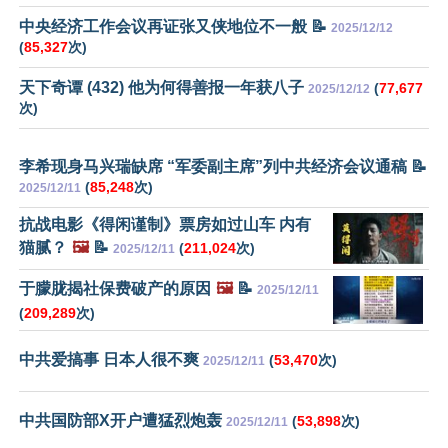
中央经济工作会议再证张又侠地位不一般 📝
2025/12/12
(
85,327
次)
天下奇谭 (432) 他为何得善报一年获八子
(
77,677
2025/12/12
次)
李希现身马兴瑞缺席 “军委副主席”列中共经济会议通稿 📝
(
85,248
次)
2025/12/11
抗战电影《得闲谨制》票房如过山车 内有
猫腻？
🖼️
📝
(
211,024
次)
2025/12/11
于朦胧揭社保费破产的原因
🖼️
📝
2025/12/11
(
209,289
次)
中共爱搞事 日本人很不爽
(
53,470
次)
2025/12/11
中共国防部X开户遭猛烈炮轰
(
53,898
次)
2025/12/11