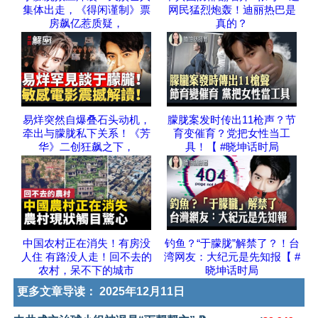
集体出走，《得闲谨制》票
网民猛烈炮轰！迪丽热巴是
房飙亿惹质疑，
真的？
易烊突然自爆叠石头动机，
朦胧案发时传出11枪声？节
牵出与朦胧私下关系！《芳
育变催育？党把女性当工
华》二创狂飙之下，
具！【 #晓坤话时局
中国农村正在消失！有房没
钓鱼？“于朦胧”解禁了？！台
人住 有路没人走！回不去的
湾网友：大纪元是先知报【 #
农村，呆不下的城市
晓坤话时局
更多文章导读：
2025年12月11日