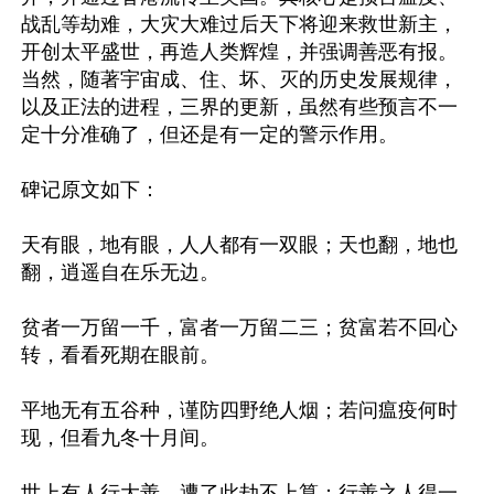
战乱等劫难，大灾大难过后天下将迎来救世新主，
开创太平盛世，再造人类辉煌，并强调善恶有报。
当然，随著宇宙成、住、坏、灭的历史发展规律，
以及正法的进程，三界的更新，虽然有些预言不一
定十分准确了，但还是有一定的警示作用。

碑记原文如下：

天有眼，地有眼，人人都有一双眼；天也翻，地也
翻，逍遥自在乐无边。

贫者一万留一千，富者一万留二三；贫富若不回心
转，看看死期在眼前。

平地无有五谷种，谨防四野绝人烟；若问瘟疫何时
现，但看九冬十月间。

世上有人行大善，遭了此劫不上算；行善之人得一