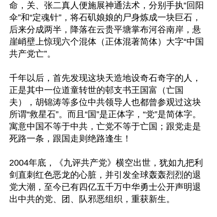
命，关、张二真人便施展神通法术，分别手执“回阳
伞”和“定魂针”，将石矶娘娘的尸身炼成一块巨石，
后来分成两半，降落在云贵平塘掌布河谷南岸，悬
崖峭壁上惊现六个混体（正体混著简体）大字“中国
共产党亡”。

千年以后，首先发现这块天造地设奇石奇字的人，
正是其中一位道童转世的邨支书王国富（亡国
夫），胡锦涛等多位中共领导人也都曾参观过这块
所谓“救星石”。而且“国”是正体字，“党”是简体字。
寓意中国不等于中共，亡党不等于亡国；跟党走是
死路一条，跟国走则绝路逢生！

2004年底，《九评共产党》横空出世，犹如九把利
剑直刺红色恶龙的心脏，并引发全球轰轰烈烈的退
党大潮，至今已有四亿五千万中华勇士公开声明退
出中共的党、团、队邪恶组织，重获新生。
