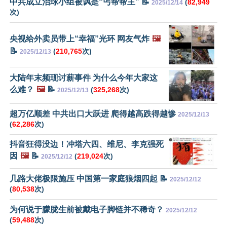
中共成立治球小组被讽是“丐帮帮主” 📝
(
82,949
2025/12/14
次)
央视给外卖员带上“幸福”光环 网友气炸
🖼️
📝
(
210,765
次)
2025/12/13
大陆年末频现讨薪事件 为什么今年大家这
么难？
🖼️
📝
(
325,268
次)
2025/12/13
超万亿顺差 中共出口大跃进 爬得越高跌得越惨
2025/12/13
(
62,286
次)
抖音狂得没边！冲塔六四、维尼、李克强死
因
🖼️
📝
(
219,024
次)
2025/12/12
几路大佬极限施压 中国第一家庭狼烟四起 📝
2025/12/12
(
80,538
次)
为何说于朦胧生前被戴电子脚链并不稀奇？
2025/12/12
(
59,488
次)