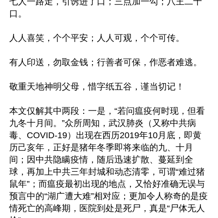
七人一路走，引诱进了口；三点加一勾；八王二十
口。

人人喜笑，个个平安；人人可观，个个可传。

有人印送，勿取金钱；行善者可保，作恶者难逃。

敬重天地神明父母，惜字纸五谷，谨当切记！

本文仅解其中两段：一是，“若问瘟疫何时现，但看
九冬十月间。”众所周知，武汉肺炎（又称中共病
毒、COVID-19）出现在西历2019年10月底，即黄
历己亥年，正好是猪年冬季即将来临的九、十月
间；因中共隐瞒疫情，随后迅速扩散、蔓延到全
球，再加上中共三年封城和动态清零，可谓“难过猪
鼠年”；而瘟疫最初出现的地点，又恰好准确无误与
预言中的“湖广遭大难”相对应；更加令人称奇的是疫
情死亡的高峰期，医院到处是死尸，真是“尸体无人