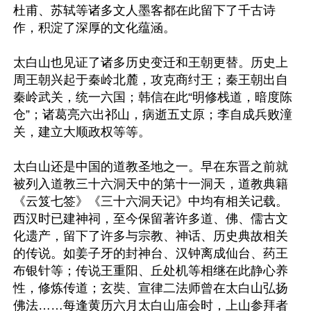
杜甫、苏轼等诸多文人墨客都在此留下了千古诗
作，积淀了深厚的文化蕴涵。

太白山也见证了诸多历史变迁和王朝更替。历史上
周王朝兴起于秦岭北麓，攻克商纣王；秦王朝出自
秦岭武关，统一六国；韩信在此“明修栈道，暗度陈
仓”；诸葛亮六出祁山，病逝五丈原；李自成兵败潼
关，建立大顺政权等等。

太白山还是中国的道教圣地之一。早在东晋之前就
被列入道教三十六洞天中的第十一洞天，道教典籍
《云笈七签》《三十六洞天记》中均有相关记载。
西汉时已建神祠，至今保留著许多道、佛、儒古文
化遗产，留下了许多与宗教、神话、历史典故相关
的传说。如姜子牙的封神台、汉钟离成仙台、药王
布银针等；传说王重阳、丘处机等相继在此静心养
性，修炼传道；玄奘、宣律二法师曾在太白山弘扬
佛法……每逢黄历六月太白山庙会时，上山参拜者