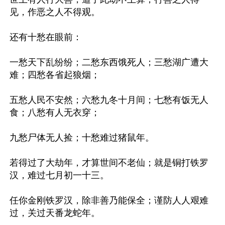
见，作恶之人不得观。

还有十愁在眼前：

一愁天下乱纷纷；二愁东西饿死人；三愁湖广遭大
难；四愁各省起狼烟；

五愁人民不安然；六愁九冬十月间；七愁有饭无人
食；八愁有人无衣穿；

九愁尸体无人捡；十愁难过猪鼠年。

若得过了大劫年，才算世间不老仙；就是铜打铁罗
汉，难过七月初一十三。

任你金刚铁罗汉，除非善乃能保全；谨防人人艰难
过，关过天番龙蛇年。
