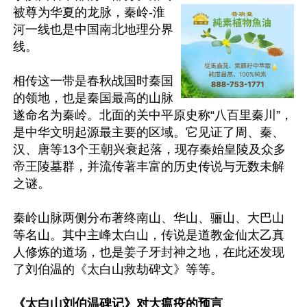
被尊为华夏的龙脉，秦岭-淮
河一线也是中国南北地理分界
线。

相传这一带是春秋战国时秦国
的领地，也是秦国最高的山脉
遂命名为秦岭。北面的关中平原史称“八百里秦川”，
是中华文明起源最主要的区域。它见证了周、秦、
汉、唐等13个王朝兴衰起落，现存秦始皇陵及众多
帝王陵墓群，并流传著丰富的历史传说与无数未解
之谜。

秦岭山脉两侧分布著终南山、华山、骊山、大巴山
等名山。其中主峰太白山，传说是道教金仙太乙真
人修炼的道场，也是姜子牙封神之地，在此还发现
了刘伯温的《太白山救劫碑文》等等。

《太白山刘伯温碑记》对大瘟疫的预言