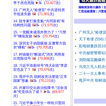
李干杰也危险
▶️
📝 (
72,427
次)
湖南突发特大爆炸！巨
13. 广州无人“捡便宜” 中共逆转房
亡恐远超通报｜川普
市低迷失败
🖼️
(
71,901
次)
14. 陆专家打脸党魁:“共同富裕”有
结构性问题
🖼️
📝 (
71,575
次)
15. 一觉醒来成境外势力了！“习禁
广州无人“捡便宜
平”继续发烧
🖼️
📝 (
70,754
次)
天下奇谭 (556
16. 深圳女子劝阻吸烟 反遭警方脱
彩电销量跌回10
衣“裸检”
🖼️
📝 (
70,705
次)
中共秘密警察站
17. 村镇银行“断崖式”消失 局势发
出危险信号
🖼️
(
70,608
次)
浏阳烟花厰爆炸
18. 习近平添新绰号“伟大剁首”李彦
乌克兰无人机去
宏也反了？
🖼️
(
70,476
次)
二十一大人事布
19. 甩开中共 朝鲜改宪法塑造“正常
甩开中共 朝鲜改
国家”形象
🖼️
📝 (
70,115
次)
20. 许家印交出政治投降书 “活命清
单”究竟供出了谁？
▶️
📝 (
69,977
次)
21. 习近平像小学生一样给川普回