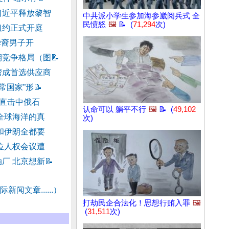
习近平释放黎智
中共派小学生参加海参崴阅兵式 全
民愤怒
🖼️
📝 (
71,294
次)
纽约正式开庭
华裔男子开
期竞争格局（图
📝
湾成首选供应商
常国家”形
📝
”直击中俄石
认命可以 躺平不行
🖼️
📝 (
49,102
全球海洋的真
次)
和伊朗全都要
位人权会议遭
厂 北京想新
📝
新闻文章......）
打劫民企合法化！思想行贿入罪
🖼️
(
31,511
次)