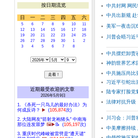
按日期流览
中共封网 网
中共出新规 赴
日
一
二
三
四
五
六
5
6
7
8
9
10
11
美军一夜击沉6
12
13
14
15
16
17
18
19
20
21
22
23
24
25
川普会晤习近
26
27
28
29
30
1
2
3
4
5
6
7
8
中共摆烂卸责
神韵世界艺术团
中共施压尚比
习近平引蛇出
近期最受欢迎的文章
陆专家打脸党魁
2026年5月9日
法律对抗升级
1. 《杀死一只鸟儿的最好办法》为
何成反诗？
▶️
(
105,874
次)
川习会：川普
2. 大陆网友“箭射龙袍猪头” 中南海
那位连发噩梦
🖼️▶️
📝 (
105,197
次)
中美摩擦持续
3. 重庆时代峰峻被雷劈是“遭天谴”
中领馆施压和