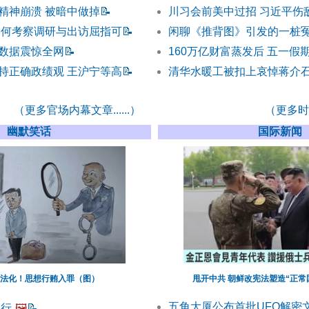
精神崩溃 被暗中做掉
📝
川习会前美中过招 习近平伤
为何考察调研与出访屈指可
📝
闲聊《推背图》引发的一桩
数据震惊全网
📝
160万亿财富蒸发后 五一假
持正确政绩观 王沪宁等高
📝
清华水暖工被扣上哀悼蒋介石
（更多官场内幕文章......）
（更多时事
幽默笑话
国际新闻
法化！思想行贿入罪（图）
甩开中共 朝鲜改宪法塑造“正常
五角大厦公布首批UFO解密
不行
🖼️
📝