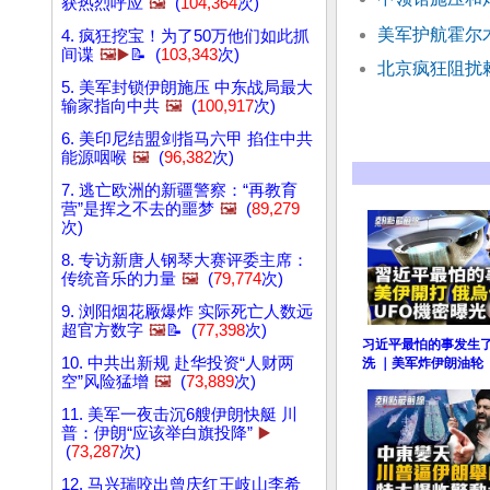
获热烈呼应
🖼️
(
104,364
次)
美军护航霍尔
4. 疯狂挖宝！为了50万他们如此抓
间谍
🖼️▶️
📝 (
103,343
次)
北京疯狂阻扰
5. 美军封锁伊朗施压 中东战局最大
输家指向中共
🖼️
(
100,917
次)
6. 美印尼结盟剑指马六甲 掐住中共
能源咽喉
🖼️
(
96,382
次)
7. 逃亡欧洲的新疆警察：“再教育
营”是挥之不去的噩梦
🖼️
(
89,279
次)
8. 专访新唐人钢琴大赛评委主席：
传统音乐的力量
🖼️
(
79,774
次)
9. 浏阳烟花厰爆炸 实际死亡人数远
超官方数字
🖼️
📝 (
77,398
次)
习近平最怕的事发生
10. 中共出新规 赴华投资“人财两
洗 ｜美军炸伊朗油轮 
空”风险猛增
🖼️
(
73,889
次)
11. 美军一夜击沉6艘伊朗快艇 川
普：伊朗“应该举白旗投降”
▶️
(
73,287
次)
12. 马兴瑞咬出曾庆红王岐山李希