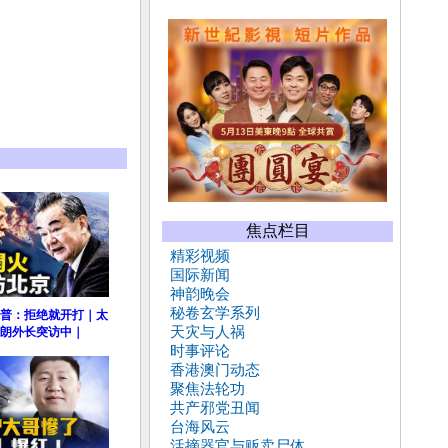
焦点栏目
精彩视频
国际新闻
神韵晚会
秘卷玄学系列
普：拒绝就开打｜太
天灾与人祸
朗外长突访中｜
时事评论
香港澳门动态
聚焦法轮功
共产邪党丑闻
台海风云
活摘器官与贩卖尸体