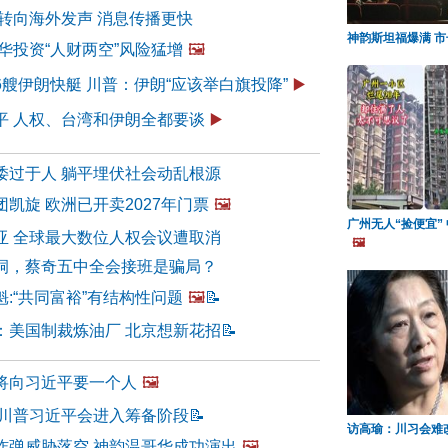
民转向海外发声 消息传播更快
神韵斯坦福爆满 市
华投资“人财两空”风险猛增
🖼️
艘伊朗快艇 川普：伊朗“应该举白旗投降”
▶️
平 人权、台湾和伊朗全都要谈
▶️
诿过于人 躺平埋伏社会动乱根源
凯旋 欧洲已开卖2027年门票
🖼️
广州无人“捡便宜”
亚 全球最大数位人权会议遭取消
🖼️
洞，蔡奇五中全会接班是骗局？
:“共同富裕”有结构性问题
🖼️
📝
：美国制裁炼油厂 北京想新花招
📝
将向习近平要一个人
🖼️
 川普习近平会进入筹备阶段
📝
访高瑜：川习会难
炸弹威胁落空 神韵温哥华成功演出
🖼️