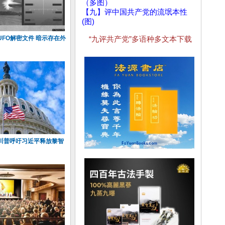
（多图）
【九】评中国共产党的流氓本性
(图)
FO解密文件 暗示存在外
“九评共产党”多语种多文本下载
川普呼吁习近平释放黎智