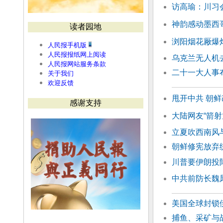
访高瑜：川习
神韵感动墨西
读者园地
浏阳烟花厰爆
人民报手机版
人民报报纸网上阅读
乌克兰无人机
人民报网站服务条款
二十一大人事
关于我们
欢迎反馈
甩开中共 朝鲜
感谢支持
大陆网友“箭射
立夏吹西南风
朝鲜修宪放弃
川普要伊朗投
中共前防长魏
美国全球封锁
捕鱼、采矿与