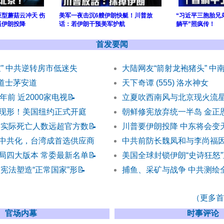
型蘑菇云冲天 伤
美军一夜击沉6艘伊朗快艇！川普放
“习近平三胞胎兄
逼伊朗投降
话：若伊朗干预美军护航
躺平”照疯传！
首发要闻
” 中共逆转房市低迷失
大陆网友“箭射龙袍猪头” 中
) 道士茅安道
天下奇谭 (555) 洛水神女
年前 近2000家电视
📝
立夏吹西南风与北京现火流星
现形！美国纽约正式开庭
朝鲜修宪放弃统一半岛 金正
 实际死亡人数远超官方数
📝
川普要伊朗投降 中东将会变
中共化，台湾成首选供应商
中共前防长魏凤和与李尚福
局四大版本 常委最新名单
📝
美国全球封锁伊朗“史诗狂怒
宪法塑造“正常国家”形
📝
捕鱼、采矿与战争 中共测绘
（更多首发
官场内幕
时事评论