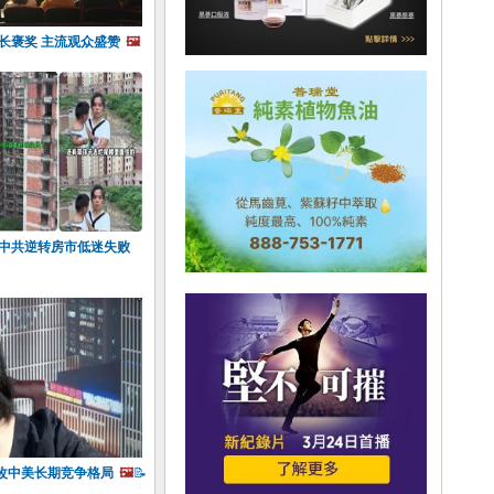
长褒奖 主流观众盛赞
🖼️
 中共逆转房市低迷失败
改中美长期竞争格局
🖼️
📝