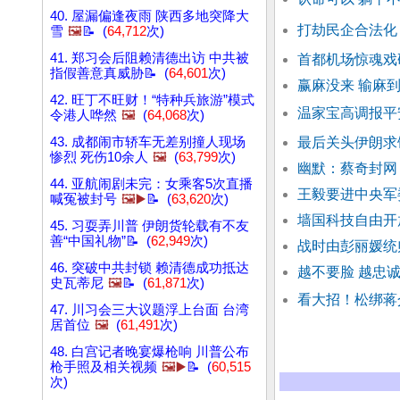
40. 屋漏偏逢夜雨 陕西多地突降大
打劫民企合法化
雪
🖼️
📝 (
64,712
次)
41. 郑习会后阻赖清德出访 中共被
首都机场惊魂戏
指假善意真威胁📝 (
64,601
次)
赢麻没来 输麻到
42. 旺丁不旺财！“特种兵旅游”模式
温家宝高调报平
令港人哗然
🖼️
(
64,068
次)
43. 成都闹市轿车无差别撞人现场
最后关头伊朗求
惨烈 死伤10余人
🖼️
(
63,799
次)
幽默：蔡奇封网
44. 亚航闹剧未完：女乘客5次直播
王毅要进中央军
喊冤被封号
🖼️▶️
📝 (
63,620
次)
墙国科技自由开
45. 习耍弄川普 伊朗货轮载有不友
善“中国礼物”📝 (
62,949
次)
战时由彭丽媛统
46. 突破中共封锁 赖清德成功抵达
越不要脸 越忠诚
史瓦蒂尼
🖼️
📝 (
61,871
次)
看大招！松绑蒋
47. 川习会三大议题浮上台面 台湾
居首位
🖼️
(
61,491
次)
48. 白宫记者晚宴爆枪响 川普公布
枪手照及相关视频
🖼️▶️
📝 (
60,515
次)