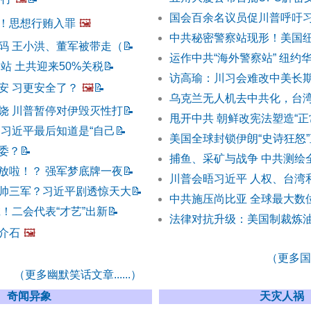
国会百余名议员促川普呼吁
！思想行贿入罪
🖼️
中共秘密警察站现形！美国
码 王小洪、董军被带走（
📝
运作中共“海外警察站” 纽约
站 土共迎来50%关税
📝
访高瑜：川习会难改中美长
安 习更安全了？
🖼️
📝
乌克兰无人机去中共化，台
饶 川普暂停对伊毁灭性打
📝
甩开中共 朝鲜改宪法塑造“正
 习近平最后知道是“自己
📝
美国全球封锁伊朗“史诗狂怒
委？
📝
捕鱼、采矿与战争 中共测绘
放啦！？ 强军梦底牌一夜
📝
川普会晤习近平 人权、台湾
帅三军？习近平剧透惊天大
📝
中共施压尚比亚 全球最大数
！二会代表“才艺”出新
📝
法律对抗升级：美国制裁炼油
介石
🖼️
（更多国际
（更多幽默笑话文章......）
奇闻异象
天灾人祸