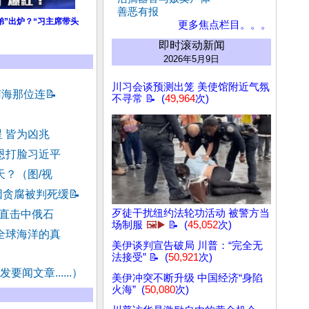
善恶有报
弟”出炉？“习主席带头
更多焦点栏目。。。
即时滚动新闻
2026年5月9日
川习会谈预测出笼 美使馆附近气氛
南海那位连
📝
不寻常 📝 (
49,964
次)
 皆为凶兆
恩打脸习近平
天？（图/视
因贪腐被判死缓
📝
歹徒干扰纽约法轮功活动 被警方当
”直击中俄石
场制服
🖼️▶️
📝 (
45,052
次)
全球海洋的真
美伊谈判宣告破局 川普：“完全无
法接受” 📝 (
50,921
次)
要闻文章......）
美伊冲突不断升级 中国经济“身陷
火海” (
50,080
次)