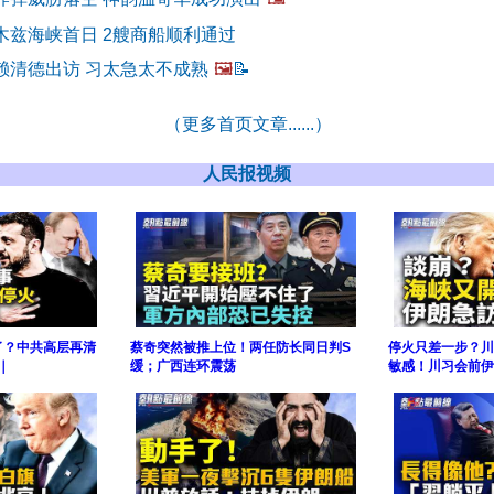
木兹海峡首日 2艘商船顺利通过
赖清德出访 习太急太不成熟
🖼️
📝
（更多首页文章......）
人民报视频
了？中共高层再清
蔡奇突然被推上位！两任防长同日判S
停火只差一步？川
｜
缓；广西连环震荡
敏感！川习会前伊