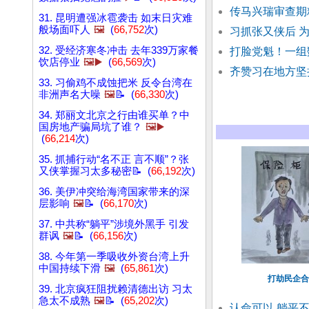
传马兴瑞审查期
31. 昆明遭强冰雹袭击 如末日灾难
般场面吓人
🖼️
(
66,752
次)
习抓张又侠后 
32. 受经济寒冬冲击 去年339万家餐
打脸党魁！一组
饮店停业
🖼️▶️
(
66,569
次)
齐赞习在地方坚
33. 习偷鸡不成蚀把米 反令台湾在
非洲声名大噪
🖼️
📝 (
66,330
次)
34. 郑丽文北京之行由谁买单？中
国房地产骗局坑了谁？
🖼️▶️
(
66,214
次)
35. 抓捕行动“名不正 言不顺”？张
又侠掌握习太多秘密📝 (
66,192
次)
36. 美伊冲突给海湾国家带来的深
层影响
🖼️
📝 (
66,170
次)
37. 中共称“躺平”涉境外黑手 引发
群讽
🖼️
📝 (
66,156
次)
38. 今年第一季吸收外资台湾上升
中国持续下滑
🖼️
(
65,861
次)
打劫民企合
39. 北京疯狂阻扰赖清德出访 习太
急太不成熟
🖼️
📝 (
65,202
次)
认命可以 躺平