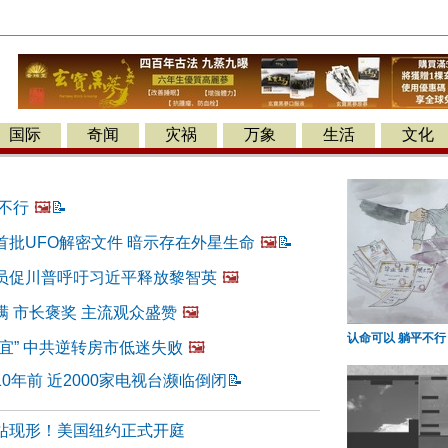
国际
奇闻
灾祸
万象
生活
文化
不行
🖼️
📝
首批UFO解密文件 暗示存在外星生命
🖼️
📝
员促川普呼吁习近平释放黎智英
🖼️
满 市长褒奖 主流观众盛赞
🖼️
认命可以 躺平不行
宜” 中共逆转房市低迷失败
🖼️
0年前 近2000家电视台濒临倒闭
📝
站现形！美国纽约正式开庭