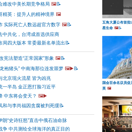
会难改中美长期竞争格局
🖼️
📝
哥精英：提升人的精神境界
🖼️
五角大厦公布首批U
炸 实际死亡人数远超官方数字
🖼️
📝
星生命
🖼️
📝
去中共化，台湾成首选供应商
布局四大版本 常委最新名单流出
📝
改宪法塑造“正常国家”形象
🖼️
📝
龙袍猪头” 中南海那位连发噩梦
🖼️▶️
📝
与北京现火流星 皆为凶兆
国会百余名议员促
统一半岛 金正恩打脸习近平
英
🖼️
降 中东将会变天？
🖼️▶️
凤和与李尚福因贪腐被判死缓
📝
伊朗“史诗狂怒”直击中俄石油命脉
战争 中共测绘全球海洋的真正目的