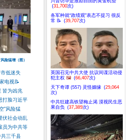
川普访华是激励自由的黄金机会
(
31,700
次)
各军种就“政绩观”表态不提习 很反
常 📝 (
39,707
次)
”风险猛增（图）
房市低迷失
英国召见中共大使 抗议间谍活动侵
犯主权
🖼️
(
66,407
次)
0家电视
📝
天下奇谭 (557) 灵怪姻缘 (
29,064
 皆为凶兆
次)
恩打脸习近平
中共狂建高铁望梅止渴 漠视民生恶
果自负 (
37,389
次)
空”风险猛
埋伏社会动乱
雇员为中共等
中共三千县