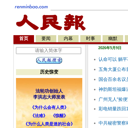
首页
要闻
内幕
时事
幽默
2026年5月9日
认命可以 躺平
五角大厦公布
历史惊变
国会百余名议
神韵斯坦福爆
法轮功创始人
李洪志大师发表
广州无人“捡便
《为什么会有人类》
彩电销量跌回1
《法难》
《惊醒》
中共秘密警察
《为什么人类是迷的社会》