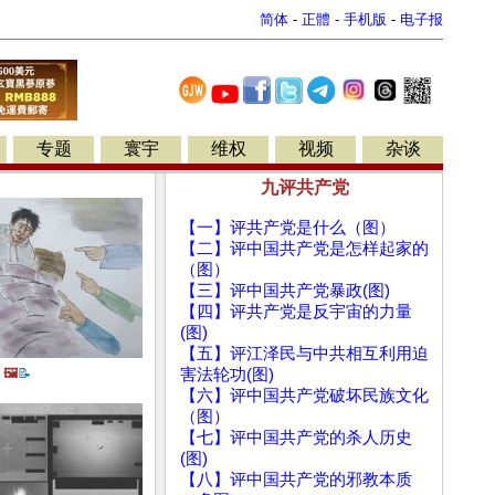
简体
-
正體
-
手机版
-
电子报
专题
寰宇
维权
视频
杂谈
九评共产党
【一】评共产党是什么（图）
【二】评中国共产党是怎样起家的
（图）
【三】评中国共产党暴政(图)
【四】评共产党是反宇宙的力量
(图)
【五】评江泽民与中共相互利用迫
🖼️
📝
害法轮功(图)
【六】评中国共产党破坏民族文化
（图）
【七】评中国共产党的杀人历史
(图)
【八】评中国共产党的邪教本质