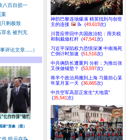
敌八百自损一
冤案
神韵巴黎连场爆满 精英找到与创世
期只剩极致
主的连接
🖼️
📝 (
49,619
次)
罪名 被判无
川普应带回中共国政治犯：用关税
和制裁做杠杆 (
47,541
次)
习近平深陷权力恐惧深渊 中南海死
评论文章......）
亡倒计时加速 (
51,516
次)
中共俩防长遭重判 分析：为推出张
又侠做铺垫？ (
53,597
次)
将半个政治局搬到上海 习最担心某
年某月某一天 (
36,665
次)
中共空军高层正发生“大地震”
(
35,541
次)
国家”形象（图）
文件 暗示存
📝