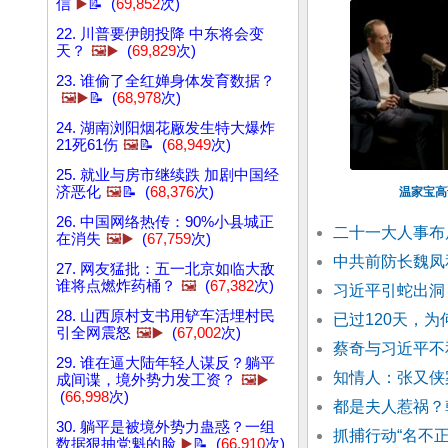
信
▶️
📝 (
69,852
次)
22. 川普要伊朗投降 中东将会变
天？
🖼️▶️
(
69,829
次)
23. 谁偷了全红婵身体发育数据？
🖼️▶️
📝 (
68,978
次)
24. 湖南浏阳烟花厰发生特大爆炸
21死61伤
🖼️
📝 (
68,949
次)
25. 就业与房市继续跌 加剧中国经
济恶化
🖼️
📝 (
68,376
次)
温家宝高
26. 中国网络热传：90%小县城正
二十一大人事布
在消失
🖼️▶️
(
67,759
次)
中共前防长魏凤
27. 网友猛批：五一北京如临大敌
谁将点燃炸药桶？
🖼️
(
67,382
次)
习近平引蛇出洞
28. 山西原村支书用铲车活埋村民
已过120天，
引全网震怒
🖼️▶️
(
67,002
次)
蔡奇与习近平不
29. 谁在逼大陆年轻人谋反？躺平
知情人：张又侠
成间谍，境外势力发工资？
🖼️▶️
(
66,998
次)
都是夫人惹祸？
30. 躺平是被境外势力蛊惑？一组
抓捕行动“名不正
数据狠抽党魁的脸
▶️
📝 (
66,910
次)