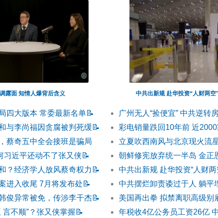
调露面 知情人爆背后含义
中共出新规 赴华投资“人财两空
局四大版本 常委最新名单
📝
广州无人“捡便宜” 中共逆转
和与李尚福因贪腐被判死缓
📝
彩电销量跌回10年前 近200
，蔡奇五中全会接班是骗局
立夏吹西南风与北京现火流星
为何习近平还动不了张又侠
📝
朝鲜修宪放弃统一半岛 金正
和？经济学人放风蔡奇权力
📝
中共出新规 赴华投资“人财两
案进入收尾 7月将发布处
📝
中共摆烂卸责诿过于人 躺平
韩俊异常被免，传涉李干杰
📝
美国再出拳 拟禁离职高级别
 言不顺”？张又侠掌握
📝
年税收4亿公务员工资26亿 