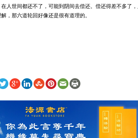
，在人世间都还不了，可能到阴间去偿还。偿还得差不多了，
解，那六道轮回好像还是很有道理的。

ww.renminbao.com/rmb/articles/2025/9/1/92123.html