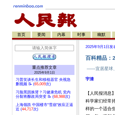
首页
要闻
内幕
时事
幽默
2025年9月1日
发
百科精品：2
重点推荐文章
——宜居星球
2025年9月1日
宇清
习普笑谈长生和移植器官 央视急
删视频 📝 (
65,009
次)
习脸黑因换肾？习健康危机 党内
【人民报消息
分裂将酿政局突变 📝 (
68,988
次)
科学家们经常
上海领跌 中国楼市“雪崩”效应正逼
样的一个适合
近 (
44,717
次)