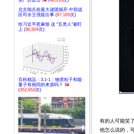
美严厉反击
🖼️
(
46,610
次)
北京阅兵前最大谜团揭开 中部战
区司令王强疑出事 (
87,165
次)
给习近平惹麻烦 这 “五类人”被盯
上 (
86,504
次)
百科精品：3.1-1：物质粒子和能
量子有相同的来源吗？
🖼️
(
352,653
次)
有的人可能笑
他怎么说的，可