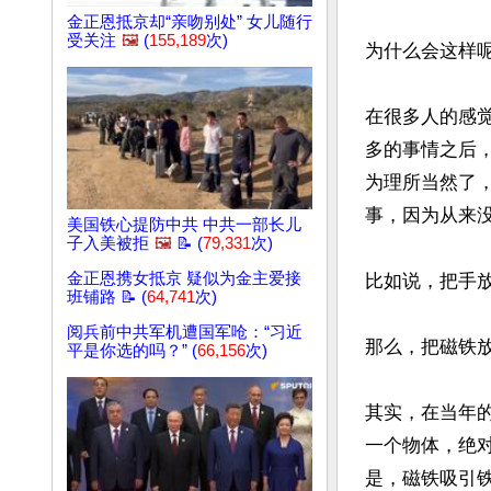
金正恩抵京却“亲吻别处” 女儿随行
受关注
🖼️
(
155,189
次)
为什么会这样呢
在很多人的感
多的事情之后
为理所当然了
事，因为从来没
美国铁心提防中共 中共一部长儿
子入美被拒
🖼️
📝 (
79,331
次)
金正恩携女抵京 疑似为金主爱接
比如说，把手
班铺路 📝 (
64,741
次)
阅兵前中共军机遭国军呛：“习近
那么，把磁铁
平是你选的吗？” (
66,156
次)
其实，在当年
一个物体，绝
是，磁铁吸引