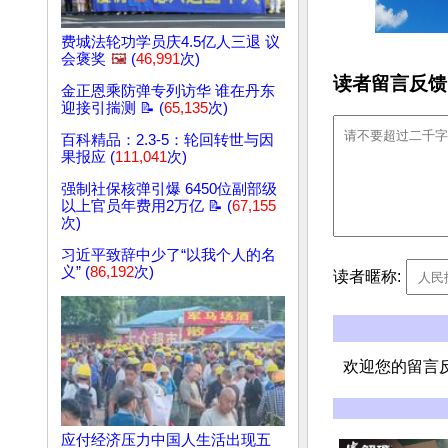
费城法轮功学员庆4.5亿人三退 议
会褒奖
🖼️
(
46,991
次)
读者留言反馈
金正恩乘防弹专列访华 谁在丹东
迎接引揣测 📝 (
65,135
次)
百科精品：2.3-5：轮回转世与因
果报应 (
111,041
次)
强制社保核弹引爆 6450位副部级
以上官员年费用2万亿 📝 (
67,155
次)
习近平致辞中少了“以我个人的名
义” (
86,192
次)
读者暱称:
欢迎您的留言
应付经济压力中国人生活出现五