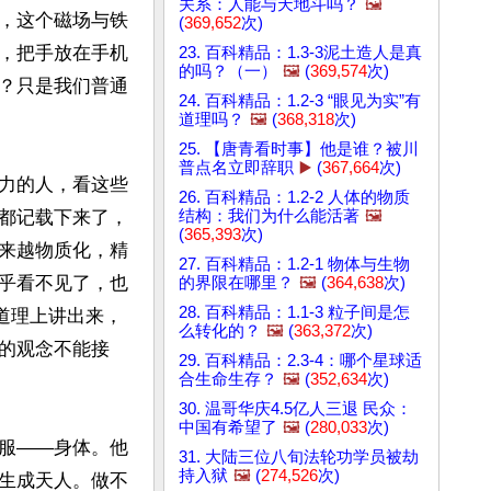
关系：人能与天地斗吗？
🖼️
，这个磁场与铁
(
369,652
次)
，把手放在手机
23. 百科精品：1.3-3泥土造人是真
的吗？（一）
🖼️
(
369,574
次)
？只是我们普通
24. 百科精品：1.2-3 “眼见为实”有
道理吗？
🖼️
(
368,318
次)
25. 【唐青看时事】他是谁？被川
普点名立即辞职
▶️
(
367,664
次)
力的人，看这些
26. 百科精品：1.2-2 人体的物质
都记载下来了，
结构：我们为什么能活著
🖼️
(
365,393
次)
来越物质化，精
27. 百科精品：1.2-1 物体与生物
乎看不见了，也
的界限在哪里？
🖼️
(
364,638
次)
28. 百科精品：1.1-3 粒子间是怎
道理上讲出来，
么转化的？
🖼️
(
363,372
次)
的观念不能接
29. 百科精品：2.3-4：哪个星球适
合生命生存？
🖼️
(
352,634
次)
30. 温哥华庆4.5亿人三退 民众：
中国有希望了
🖼️
(
280,033
次)
服——身体。他
31. 大陆三位八旬法轮功学员被劫
持入狱
🖼️
(
274,526
次)
生成天人。做不