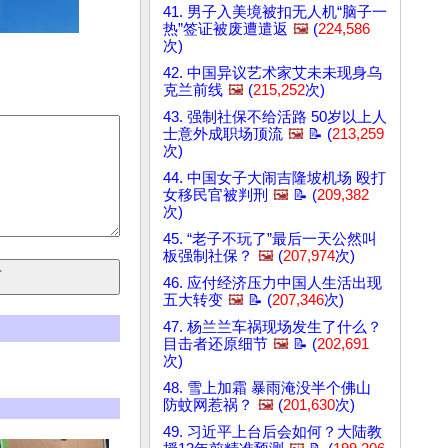
41. 男子入美境被扣无人机“脑子一
热”签证被废遭遣返
🖼️
(
224,586
次)
42. 中国异议艺术家艾未未现身乌
克兰前线
🖼️
(
215,252
次)
43. 强制社保不给活路 50岁以上人
士意外成职场顶流
🖼️
📝 (
213,259
次)
44. 中国女子大闹吉隆坡机场 殴打
女移民官被判刑
🖼️
📝 (
209,382
次)
45. “老子不玩了”最后一天公然叫
板强制社保？
🖼️
(
207,974
次)
46. 应付经济压力中国人生活出现
五大转变
🖼️
📝 (
207,346
次)
47. 杨兰兰车祸现场发生了什么？
目击者还原细节
🖼️
📝 (
202,691
次)
48. 雪上加霜 暴雨淹没半个佛山
防蚊网惹祸？
🖼️
(
201,630
次)
49. 习近平上台后会如何？大陆教