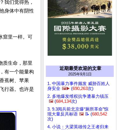
？我们觉得热，
他身体中有阴性
冰窟里一样。可
物质生命，那里
近期最受欢迎的文章
，有一个能量构
2025年9月1日
香蕉树、苹果
1. 中国暴力事件频发 威胁百姓人
身安全
🖼️▶️
(
690,263
次)
飞行器。也许是
2. 多地爆发维权抗争遭暴力镇压
🖼️
(
684,134
次)
3. 9.3阅兵前北京爆“厕所革命”惊
现大量反共标语
🖼️
📝 (
680,542
次)
4. 小说：大梁英雄传之王者归来