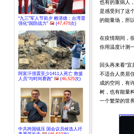
也有的重病人
是感受到了这
“九三”军人节前夕 赖清德：台湾需
的能量场，所以
强化“国防战力”
🖼️
(
47,479
次)
在疫情期间，
你用温度计测
回头再来看“
阿富汗强震至少1411人死亡 救援
不适合人类居
人员“与时间赛跑”
🖼️
(
46,525
次)
成的空间，有
树，也有能量
一个繁荣的世界
中共跨国镇压 国会议员候选人吁