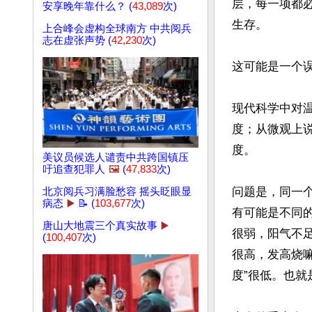
层，每一项都
安享晚年靠什么？ (
43,089
次)
生存。

上合峰会虚构全球南方 中共阅兵
志在虚张声势 (
42,230
次)
这可能是一个误
现代科学中对
度；从微观上
度。

美议员候选人谴责中共跨国镇压
吁追查犯罪人
🖼️
(
47,833
次)
问题是，同一
北京阅兵习满脸愁容 摇头眨眼显
病态
▶️
📝 (
103,677
次)
有可能是不同
唐山大地震三个真实故事
▶️
很弱，阳气不
(
100,407
次)
很高，发高烧
度”很低。也就