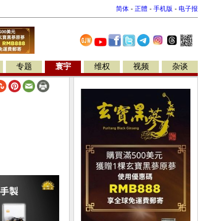
简体
-
正體
-
手机版
-
电子报
专题
寰宇
维权
视频
杂谈