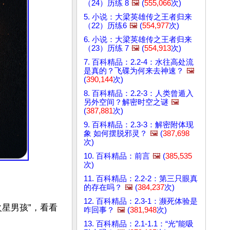
（24）历练 8
🖼️
(
555,066
次)
5. 小说：大梁英雄传之王者归来
（22）历练6
🖼️
(
554,977
次)
6. 小说：大梁英雄传之王者归来
（23）历练 7
🖼️
(
554,913
次)
7. 百科精品：2.2-4：水往高处流
是真的？飞碟为何来去神速？
🖼️
(
390,144
次)
8. 百科精品：2.2-3：人类曾遁入
另外空间？解密时空之谜
🖼️
(
387,881
次)
9. 百科精品：2.3-3：解密附体现
象 如何摆脱邪灵？
🖼️
(
387,698
次)
10. 百科精品：前言
🖼️
(
385,535
次)
11. 百科精品：2.2-2：第三只眼真
的存在吗？
🖼️
(
384,237
次)
12. 百科精品：2.3-1：濒死体验是
星男孩”，看看
咋回事？
🖼️
(
381,948
次)
13. 百科精品：2.1-1.1：“光”能吸