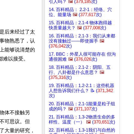
引人吗？
🖼️
(
379,185
次)
14. 百科精品： 2.2-1：经络、穴
位、能量场
🖼️
(
377,617
次)
15. 百科精品：2.1-4 物体跑得越
快质量越大？
🖼️
(
377,008
次)
是后来经过了太
16. 百科精品：2.1-3：我们从来都
事物熟悉了，认
没有接触过——即使握手
🖼️
(
376,042
次)
上能够说清楚的
17. BBC：外星人很可能存在 但沟
难以接受。

通很困难
🖼️
(
376,026
次)
18. 百科精品：2.1-2：阴阳、五
行、八卦都是什么意思？
🖼️
(
375,316
次)
19. 百科精品：1.2-2.1：这些机器
人想告诉我们什么？ 📝 (
371,342
次)
20. 百科精品：2.1-1能量是粒子组
成的吗？
🖼️
(
371,107
次)
物体不接触另 
21. 百科精品：1.3-2物质生命的多
不可思议。但
样性、温度（一）
🖼️
(
370,651
次)
了大量的研究，
22. 百科精品：1.3-1我们与自然的