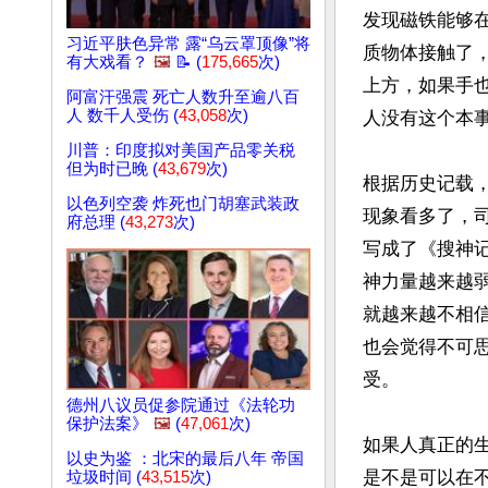
发现磁铁能够
习近平肤色异常 露“乌云罩顶像”将
质物体接触了
有大戏看？
🖼️
📝 (
175,665
次)
上方，如果手
阿富汗强震 死亡人数升至逾八百
人 数千人受伤 (
43,058
次)
人没有这个本事
川普：印度拟对美国产品零关税
但为时已晚 (
43,679
次)
根据历史记载
以色列空袭 炸死也门胡塞武装政
现象看多了，
府总理 (
43,273
次)
写成了《搜神
神力量越来越
就越来越不相
也会觉得不可
受。

德州八议员促参院通过《法轮功
保护法案》
🖼️
(
47,061
次)
如果人真正的
以史为鉴 ：北宋的最后八年 帝国
是不是可以在
垃圾时间 (
43,515
次)