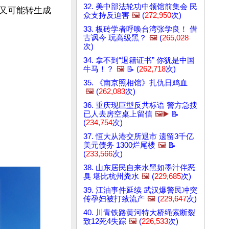
32. 美中部法轮功中领馆前集会 民
又可能转生成
众支持反迫害
🖼️
(
272,950
次)
33. 板砖学者呼唤台湾张学良！ 借
古讽今 玩高级黑？
🖼️
(
265,028
次)
34. 拿不到“退籍证书” 你犹是中国
牛马！？
🖼️
📝 (
262,718
次)
35. 《南京照相馆》扎仇日鸡血
🖼️
(
262,083
次)
36. 重庆现巨型反共标语 警方急搜
已人去房空桌上留信
🖼️▶️
📝
(
234,754
次)
37. 恒大从港交所退市 遗留3千亿
美元债务 1300烂尾楼
🖼️
📝
(
233,566
次)
38. 山东居民自来水黑如墨汁伴恶
臭 堪比杭州粪水
🖼️
(
229,685
次)
39. 江油事件延续 武汉爆警民冲突
传孕妇被打致流产
🖼️
(
229,647
次)
40. 川青铁路黄河特大桥绳索断裂
致12死4失踪
🖼️
(
226,533
次)