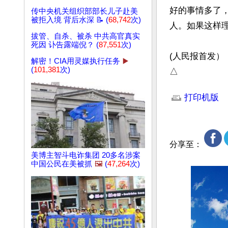
好的事情多了
传中央机关组织部部长儿子赴美
被拒入境 背后水深 📝 (
68,742
次)
人。如果这样理
拔管、自杀、被杀 中共高官真实
死因 讣告露端倪？ (
87,551
次)
(人民报首发）

解密！CIA用灵媒执行任务
▶️
(
101,381
次)
△
文章网址: http://w
打印机版
分享至：
美博主智斗电诈集团 20多名涉案
中国公民在美被抓
🖼️
(
47,264
次)