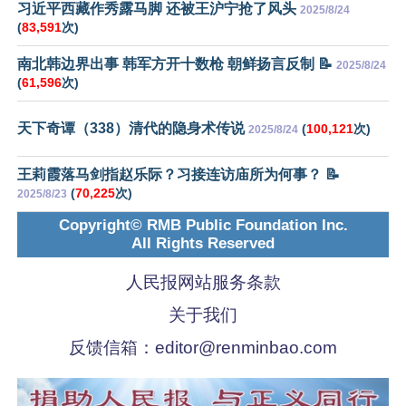
习近平西藏作秀露马脚 还被王沪宁抢了风头
2025/8/24
(
83,591
次)
南北韩边界出事 韩军方开十数枪 朝鲜扬言反制 📝
2025/8/24
(
61,596
次)
天下奇谭（338）清代的隐身术传说
(
100,121
次)
2025/8/24
王莉霞落马剑指赵乐际？习接连访庙所为何事？ 📝
(
70,225
次)
2025/8/23
Copyright© RMB Public Foundation Inc.
All Rights Reserved
人民报网站服务条款
关于我们
反馈信箱：
editor@renminbao.com