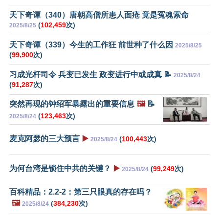
天下奇谭（340）唐朝高僧所患人面疮 竟是冤魂索命
(
102,459
次)
2025/8/25
天下奇谭（339）今生的工作狂 前世种了什么因
2025/8/25
(
99,900
次)
习成光杆司令 兵变已发生 政变进行中或成真 📝
2025/8/24
(
91,287
次)
突然再现的钟绍军暴露出的重要信息
🖼️
📝
(
123,463
次)
2025/8/24
麦克阿瑟的三大预言
▶️
(
100,443
次)
2025/8/24
为何台湾是锁住中共的关键？
▶️
(
99,249
次)
2025/8/24
百科精品：2.2-2：第三只眼真的存在吗？
🖼️
(
384,230
次)
2025/8/24