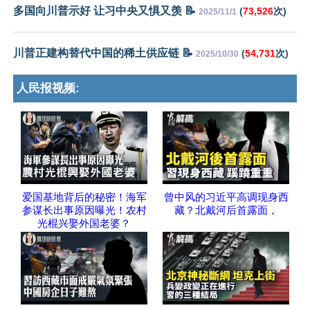
多国向川普示好 让习中央又惧又羡 📝
(
73,526
次)
2025/11/1
川普正建构替代中国的稀土供应链 📝
(
54,731
次)
2025/10/30
人民报视频:
爱国基地背后的秘密！海军
曾中风的习近平高调现身西
参谋长出事原因曝光！农村
藏？北戴河后首露面，
光棍兴娶外国老婆？