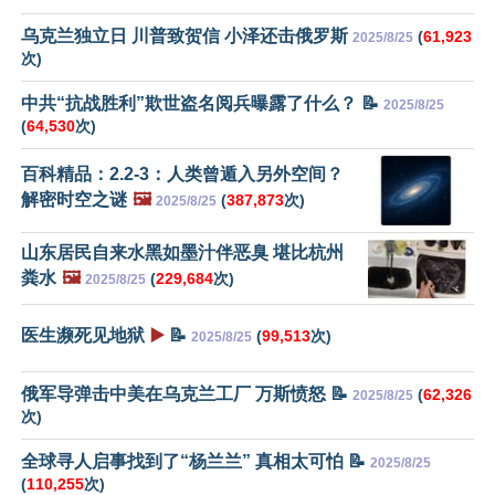
乌克兰独立日 川普致贺信 小泽还击俄罗斯
(
61,923
2025/8/25
次)
中共“抗战胜利”欺世盗名阅兵曝露了什么？ 📝
2025/8/25
(
64,530
次)
百科精品：2.2-3：人类曾遁入另外空间？
解密时空之谜
🖼️
(
387,873
次)
2025/8/25
山东居民自来水黑如墨汁伴恶臭 堪比杭州
粪水
🖼️
(
229,684
次)
2025/8/25
医生濒死见地狱
▶️
📝
(
99,513
次)
2025/8/25
俄军导弹击中美在乌克兰工厂 万斯愤怒 📝
(
62,326
2025/8/25
次)
全球寻人启事找到了“杨兰兰” 真相太可怕 📝
2025/8/25
(
110,255
次)