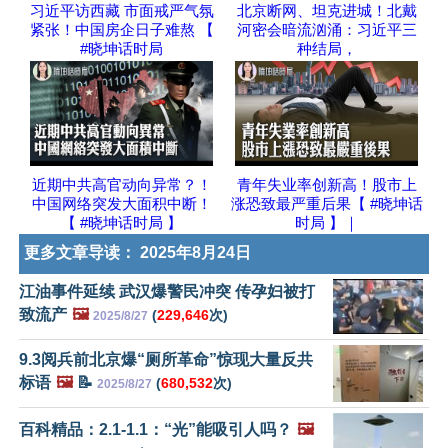
习近平访西藏 市面戒严气氛
北京断网、坦克进城！北戴
紧张！中国房企日子难熬 【
河密会暗流汹涌：习近平三
#晓坤话时局
种结局，
近期中共高官动向异常？！
青年失业率创新高！股市上
中国网络突发大面积中断！
涨恐致最严重后果【 #晓坤话
【 #晓坤话时局 】
时局 】｜
更多文章导读：
2025年8月24日
江油事件延续 武汉爆警民冲突 传孕妇被打
致流产
🖼️
(
229,646
次)
2025/8/27
9.3阅兵前北京爆“厕所革命”惊现大量反共
标语
🖼️
📝
(
680,532
次)
2025/8/27
百科精品：2.1-1.1：“光”能吸引人吗？
🖼️