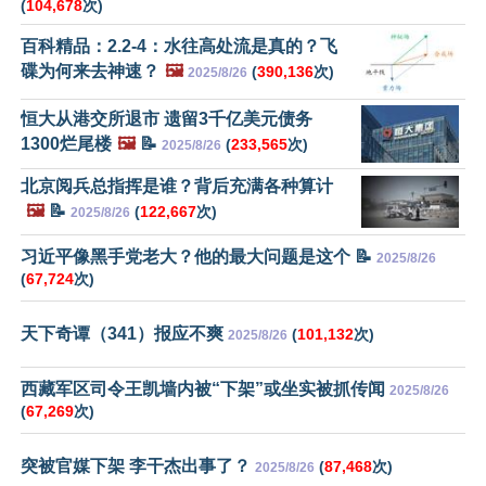
(
104,678
次)
百科精品：2.2-4：水往高处流是真的？飞
碟为何来去神速？
🖼️
(
390,136
次)
2025/8/26
恒大从港交所退市 遗留3千亿美元债务
1300烂尾楼
🖼️
📝
(
233,565
次)
2025/8/26
北京阅兵总指挥是谁？背后充满各种算计
🖼️
📝
(
122,667
次)
2025/8/26
习近平像黑手党老大？他的最大问题是这个 📝
2025/8/26
(
67,724
次)
天下奇谭（341）报应不爽
(
101,132
次)
2025/8/26
西藏军区司令王凯墙内被“下架”或坐实被抓传闻
2025/8/26
(
67,269
次)
突被官媒下架 李干杰出事了？
(
87,468
次)
2025/8/26