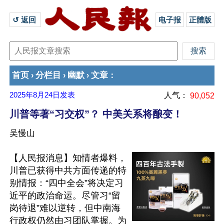
↺ 返回 
电子报
正體版
首页
分栏目
幽默
文章
›
›
›
：
2025年8月24日
发表
人气：
90,052
川普等著“习交权”？ 中美关系将酿变！
吴慢山
【人民报消息】知情者爆料，
川普已获得中共方面传递的特
别情报：“四中全会”将决定习
近平的政治命运。尽管习“留
岗待退”难以逆转，但中南海
行政权仍然由习团队掌握。为