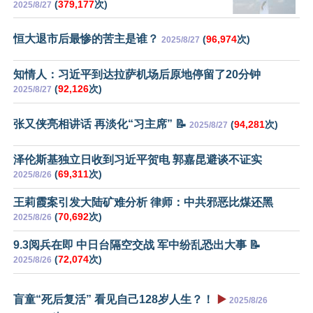
(
379,177
次)
2025/8/27
恒大退市后最惨的苦主是谁？
(
96,974
次)
2025/8/27
知情人：习近平到达拉萨机场后原地停留了20分钟
(
92,126
次)
2025/8/27
张又侠亮相讲话 再淡化“习主席” 📝
(
94,281
次)
2025/8/27
泽伦斯基独立日收到习近平贺电 郭嘉昆避谈不证实
(
69,311
次)
2025/8/26
王莉霞案引发大陆矿难分析 律师：中共邪恶比煤还黑
(
70,692
次)
2025/8/26
9.3阅兵在即 中日台隔空交战 军中纷乱恐出大事 📝
(
72,074
次)
2025/8/26
盲童“死后复活” 看见自己128岁人生？！
▶️
2025/8/26