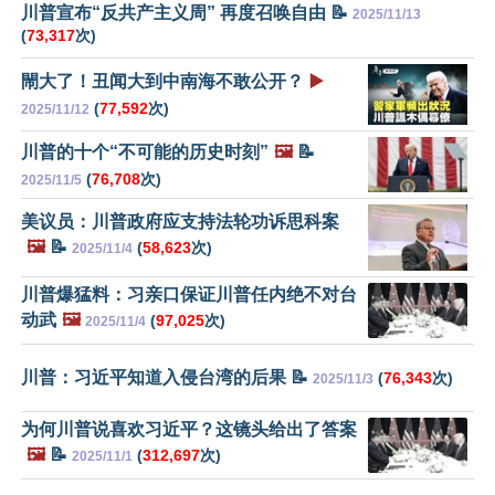
川普宣布“反共产主义周” 再度召唤自由 📝
2025/11/13
(
73,317
次)
閙大了！丑闻大到中南海不敢公开？
▶️
(
77,592
次)
2025/11/12
川普的十个“不可能的历史时刻”
🖼️
📝
(
76,708
次)
2025/11/5
美议员：川普政府应支持法轮功诉思科案
🖼️
📝
(
58,623
次)
2025/11/4
川普爆猛料：习亲口保证川普任内绝不对台
动武
🖼️
(
97,025
次)
2025/11/4
川普：习近平知道入侵台湾的后果 📝
(
76,343
次)
2025/11/3
为何川普说喜欢习近平？这镜头给出了答案
🖼️
📝
(
312,697
次)
2025/11/1