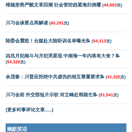
维稳形势严酷文革回潮 社会管控趋紧海归倒霉
(
44,903
次)
川习会谈要点再解读
(
60,291
次)
陆委会震怒！台媒赴大陆听训名单曝光📝
(
54,313
次)
凶兆月犯南斗与月犯哭星现 中南海一年内将有大丧？📝
(
54,326
次)
余茂春：川普应拒绝中共虚伪的相互尊重要求📝
(
41,332
次)
川习会前 外交部短片示软 何立峰赴韩跪乞📝
(
51,541
次)
(更多时事评论文章......)
幽默笑话