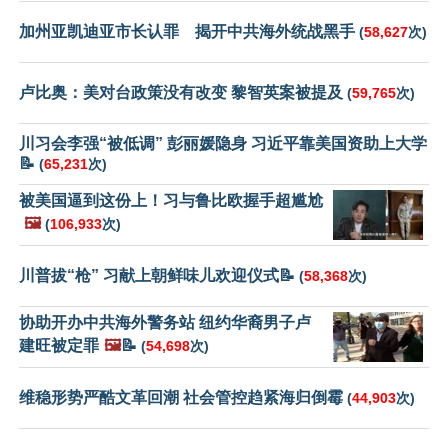
加州亚凯迪亚市长认罪 揭开中共海外统战黑手
(
58,627
次)
卢比奥：美对台政策没有改变 黎智英案被提及
(
59,765
次)
川习会李强“被低调” 彭丽媛隐身 习近平靠美国资助上大学
📝
(
65,231
次)
被美国逼到这份上！习与鲁比欧握手超尴尬
🖼️
(
106,933
次)
川普拔“枪” 习献上朝鲜味儿欢迎仪式📝
(
58,368
次)
协助开办中共海外警务站 纽约华裔男子卢
建旺被定罪
🖼️
📝
(
54,698
次)
维稳形势严酷文革回潮 社会管控趋紧海归倒霉
(
44,903
次)