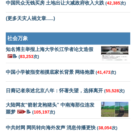
中国民众无钱买房 土地出让大减政府收入大跌
(
42,385
次)
(更多天灾人祸文章......)
社会万象
知名博主举报上海大学长江学者论文造假
🖼️
📝
(
83,253
次)
中国小学被指变相摸底家长背景 网络炮轰
(
41,473
次)
日裔记者亲述北京八年：怀著失望，选择离开
(
55,528
次)
大陆网友“箭射龙袍猪头” 中南海那位连发
噩梦
🖼️▶️
📝
(
105,197
次)
中共封网 网民转向海外发声 消息传播更快
(
38,054
次)