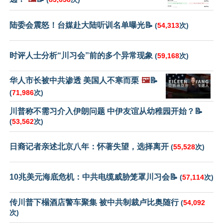
陆委会震怒！台媒赴大陆听训名单曝光📝
(
54,313
次)
时评人士分析“川习会”前的多个异常现象
(
59,168
次)
华人市长被中共渗透 美国人不寒而栗
🖼️
📝
(
71,986
次)
川普称不需习介入伊朗问题 中伊友谊从幼稚园开始？📝
(
53,562
次)
日裔记者亲述北京八年：怀著失望，选择离开
(
55,528
次)
10兆美元海底危机：中共电缆威胁笼罩川习会📝
(
57,114
次)
传川普下榻酒店警车聚集 被中共制裁卢比奥随行
(
54,092
次)