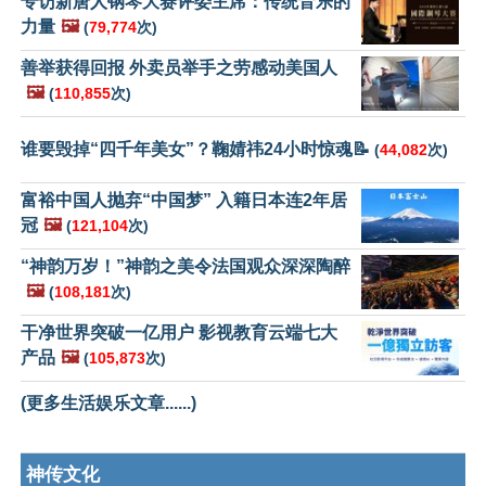
专访新唐人钢琴大赛评委主席：传统音乐的
力量
🖼️
(
79,774
次)
善举获得回报 外卖员举手之劳感动美国人
🖼️
(
110,855
次)
谁要毁掉“四千年美女”？鞠婧祎24小时惊魂📝
(
44,082
次)
富裕中国人抛弃“中国梦” 入籍日本连2年居
冠
🖼️
(
121,104
次)
“神韵万岁！”神韵之美令法国观众深深陶醉
🖼️
(
108,181
次)
干净世界突破一亿用户 影视教育云端七大
产品
🖼️
(
105,873
次)
(更多生活娱乐文章......)
神传文化