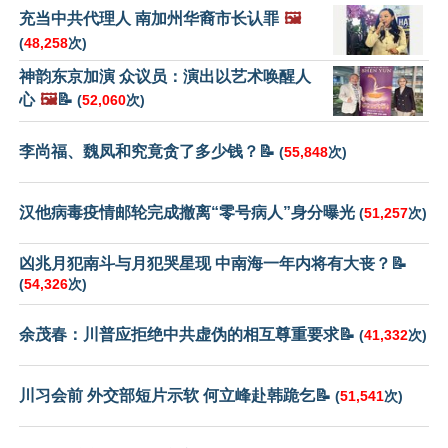
充当中共代理人 南加州华裔市长认罪
🖼️
(
48,258
次)
神韵东京加演 众议员：演出以艺术唤醒人
心
🖼️
📝
(
52,060
次)
李尚福、魏凤和究竟贪了多少钱？📝
(
55,848
次)
汉他病毒疫情邮轮完成撤离“零号病人”身分曝光
(
51,257
次)
凶兆月犯南斗与月犯哭星现 中南海一年内将有大丧？📝
(
54,326
次)
余茂春：川普应拒绝中共虚伪的相互尊重要求📝
(
41,332
次)
川习会前 外交部短片示软 何立峰赴韩跪乞📝
(
51,541
次)