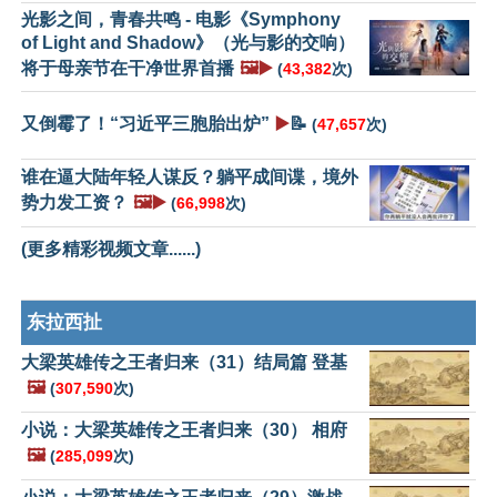
光影之间，青春共鸣 - 电影《Symphony
of Light and Shadow》（光与影的交响）
将于母亲节在干净世界首播
🖼️▶️
(
43,382
次)
又倒霉了！“习近平三胞胎出炉”
▶️
📝
(
47,657
次)
谁在逼大陆年轻人谋反？躺平成间谍，境外
势力发工资？
🖼️▶️
(
66,998
次)
(更多精彩视频文章......)
东拉西扯
大梁英雄传之王者归来（31）结局篇 登基
🖼️
(
307,590
次)
小说：大梁英雄传之王者归来（30） 相府
🖼️
(
285,099
次)