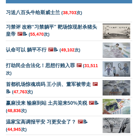
习送八百头牛给斯威士兰
(
38,703
次)
习禁评 改称“习禁躺平” 靶场惊现射杀猪头
皇帝
🖼️
📝
(
55,470
次)
认命可以 躺平不行
🖼️
📝
(
49,102
次)
打劫民企合法化！思想行贿入罪
🖼️
(
31,511
次)
首都机场惊魂戏码 王小洪、董军被带走
🖼️
📝
(
47,763
次)
赢麻没来 输麻到站 土共迎来50%关税
🖼️
📝
(
48,836
次)
温家宝高调报平安 习更安全了？
🖼️
📝
(
44,945
次)