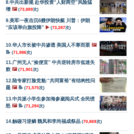
8.中共出新规 赴华投资“人财两空”风险猛
增
🖼️
(
73,889
次)
9.美军一夜击沉6艘伊朗快艇 川普：伊朗
“应该举白旗投降”
▶️
(
73,287
次)
10.华人市长被中共渗透 美国人不寒而栗
🖼️
📝
(
71,986
次)
11.广州无人“捡便宜” 中共逆转房市低迷失
败
🖼️
(
71,901
次)
12.陆专家打脸党魁:“共同富裕”有结构性问
题
🖼️
📝
(
71,575
次)
13.中共派小学生参加海参崴阅兵式 全民愤
怒
🖼️
📝
(
71,294
次)
14.触碰习逆鳞 魏凤和李尚福成祭品
(
70,869
次)