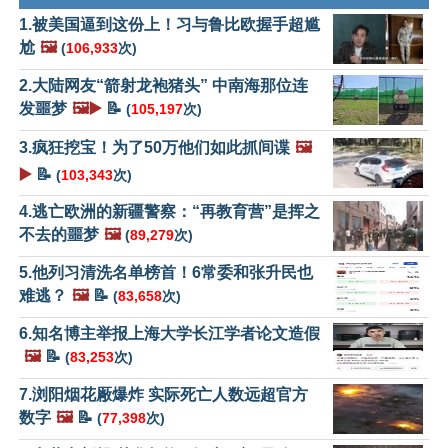
1.被美国逼到这份上！习与鲁比欧握手超尴
尬
🖼️
(
106,933
次)
2.大陆网友“箭射龙袍猪头” 中南海那位连
发噩梦
🖼️▶️
📝
(
105,197
次)
3.疯狂挖宝！为了50万他们如此抓间谍
🖼️
▶️
📝
(
103,343
次)
4.逃亡欧洲的新疆警察：“再教育营”是挥之
不去的噩梦
🖼️
(
89,279
次)
5.他列习清洗名单榜首！6常委和张升民也
难逃？
🖼️
📝
(
83,658
次)
6.知名博主举报上海大学长江学者论文造假
🖼️
📝
(
83,253
次)
7.浏阳烟花厰爆炸 实际死亡人数远超官方
数字
🖼️
📝
(
77,398
次)