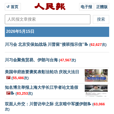
↺ 首页 
电子报
正體版
2026年5月15日
川习会 北京安保如战场 川普留“接班指示信”📝
(
62,627
次)
川习会聚焦贸易、伊朗与台海
(
47,567
次)
美国华府政要褒奖表彰法轮功 庆祝大法日
🖼️
(
55,486
次)
知名博主举报上海大学长江学者论文造假
🖼️
📝
(
83,253
次)
双面人外交：川普访华之际 北京暗中军援伊朗📝
(
63,066
次)