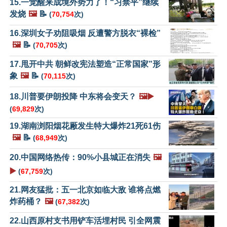
15.一觉醒来成境外势力了！“习禁平”继续
发烧
🖼️
📝
(
70,754
次)
16.深圳女子劝阻吸烟 反遭警方脱衣“裸检”
🖼️
📝
(
70,705
次)
17.甩开中共 朝鲜改宪法塑造“正常国家”形
象
🖼️
📝
(
70,115
次)
18.川普要伊朗投降 中东将会变天？
🖼️▶️
(
69,829
次)
19.湖南浏阳烟花厰发生特大爆炸21死61伤
🖼️
📝
(
68,949
次)
20.中国网络热传：90%小县城正在消失
🖼️
▶️
(
67,759
次)
21.网友猛批：五一北京如临大敌 谁将点燃
炸药桶？
🖼️
(
67,382
次)
22.山西原村支书用铲车活埋村民 引全网震