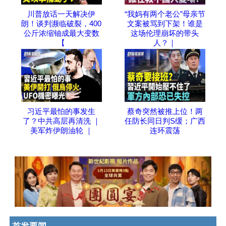
川普放话一天解决伊
“我妈有两个老公”母亲节
朗！谈判濒临破裂，400
文案被骂到下架！谁是
公斤浓缩铀成最大变数
这场伦理崩坏的带头
【
人？｜
习近平最怕的事发生
蔡奇突然被推上位！两
了？中共高层再清洗 ｜
任防长同日判S缓；广西
美军炸伊朗油轮 ｜
连环震荡