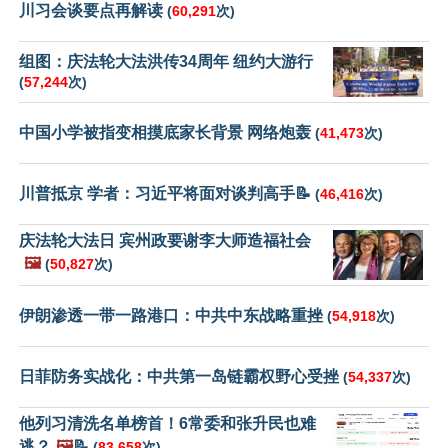
川习会谈要点再解读
(
60,291
次)
组图：庆法轮大法洪传34周年 纽约大游行
(
57,244
次)
中国小学被指变相摸底家长背景 网络炮轰
(
41,473
次)
川普抵京 学者：习近平将面对谈判高手📝
(
46,416
次)
庆法轮大法日 宾州政要谢李大师造福社会
🖼️
(
50,827
次)
伊朗渗透一带一路港口：中共中东战略重挫
(
54,918
次)
日菲防务实战化：中共第一岛链霸权野心受挫
(
54,337
次)
他列习清洗名单榜首！6常委和张升民也难
逃？
🖼️
📝
(
83,658
次)