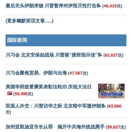
最后关头伊朗求饶 川普暂停对伊毁灭性打击📝
(
46,410
次)
(更多幽默笑话文章......)
国际新闻
川习会 北京安保如战场 川普留“接班指示信”📝
(
62,627
次)
川习会聚焦贸易、伊朗与台海
(
47,567
次)
美国华府政要褒奖表彰法轮功 庆祝大法日
🖼️
(
55,486
次)
双面人外交：川普访华之际 北京暗中军援伊朗📝
(
63,066
次)
加州亚凯迪亚市长认罪 揭开中共海外统战黑手
(
58,627
次)