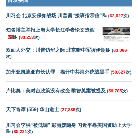
首发要闻
川习会 北京安保如战场 川普留“接班指示信”📝
(
62,627
次)
知名博主举报上海大学长江学者论文造假
🖼️
📝
(
83,253
次)
双面人外交：川普访华之际 北京暗中军援伊朗📝
(
63,066
次)
加州亚凯迪亚市长认罪 揭开中共海外统战黑手
(
58,627
次)
卢比奥：美对台政策没有改变 黎智英案被提及
(
59,765
次)
天下奇谭 (559) 华山道士
(
27,889
次)
川习会李强“被低调” 彭丽媛隐身 习近平靠美国资助上大学
📝
(
65,231
次)