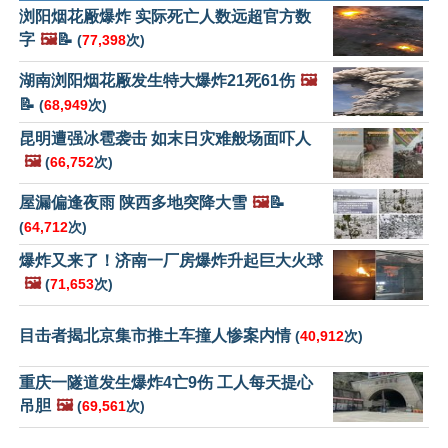
浏阳烟花厰爆炸 实际死亡人数远超官方数
字
🖼️
📝
(
77,398
次)
湖南浏阳烟花厰发生特大爆炸21死61伤
🖼️
📝
(
68,949
次)
昆明遭强冰雹袭击 如末日灾难般场面吓人
🖼️
(
66,752
次)
屋漏偏逢夜雨 陕西多地突降大雪
🖼️
📝
(
64,712
次)
爆炸又来了！济南一厂房爆炸升起巨大火球
🖼️
(
71,653
次)
目击者揭北京集市推土车撞人惨案内情
(
40,912
次)
重庆一隧道发生爆炸4亡9伤 工人每天提心
吊胆
🖼️
(
69,561
次)