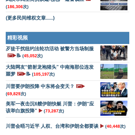
(
186,306
次)
(更多民间维权文章......)
精彩视频
歹徒干扰纽约法轮功活动 被警方当场制服
🖼️▶️
📝
(
45,052
次)
大陆网友“箭射龙袍猪头” 中南海那位连发
噩梦
🖼️▶️
📝
(
105,197
次)
川普要伊朗投降 中东将会变天？
🖼️▶️
(
69,829
次)
美军一夜击沉6艘伊朗快艇 川普：伊朗“应
该举白旗投降”
▶️
(
73,287
次)
川普会晤习近平 人权、台湾和伊朗全都要谈
▶️
(
40,448
次)