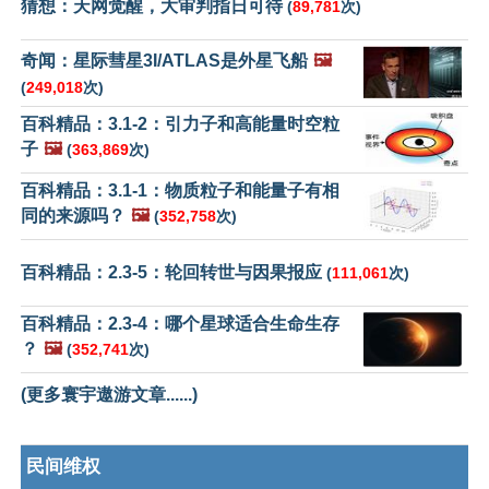
猜想：天网觉醒，大审判指日可待
(
89,781
次)
奇闻：星际彗星3I/ATLAS是外星飞船
🖼️
(
249,018
次)
百科精品：3.1-2：引力子和高能量时空粒
子
🖼️
(
363,869
次)
百科精品：3.1-1：物质粒子和能量子有相
同的来源吗？
🖼️
(
352,758
次)
百科精品：2.3-5：轮回转世与因果报应
(
111,061
次)
百科精品：2.3-4：哪个星球适合生命生存
？
🖼️
(
352,741
次)
(更多寰宇遨游文章......)
民间维权