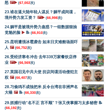
怒
🖼️▶️
(
67,002
次)
23.谁在逼大陆年轻人谋反？躺平成间谍，
境外势力发工资？
🖼️▶️
(
66,998
次)
24.躺平是被境外势力蛊惑？一组数据狠抽
党魁的脸
▶️
📝
(
66,910
次)
25.昆明遭强冰雹袭击 如末日灾难般场面吓
人
🖼️
(
66,752
次)
26.受经济寒冬冲击 去年339万家餐饮店停
业
🖼️▶️
(
66,569
次)
27.英国召见中共大使 抗议间谍活动侵犯主
权
🖼️
(
66,407
次)
28.习偷鸡不成蚀把米 反令台湾在非洲声名
大噪
🖼️
📝
(
66,330
次)
29.抓捕行动“名不正 言不顺”？张又侠掌握习太多秘密 📝
(
66,192
次)