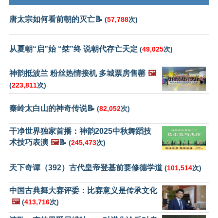
唐太宗如何看前朝的灭亡📝
(
57,788
次)
从夏朝“启”始 “桀”终 说朝代存亡天定
(
49,025
次)
神韵抵波兰 粉丝热情接机 多城票房售罄
🖼️
(
223,811
次)
秦岭太白山的神奇传说📝
(
82,052
次)
干净世界独家首播：神韵2025中秋舞蹈技
术技巧表演
🖼️
📝
(
245,473
次)
天下奇谭（392）古代皇帝登基前要修德学道
(
101,514
次)
中国古典舞大赛评委：比赛意义是传承文化
🖼️
(
413,716
次)