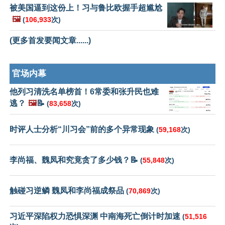
被美国逼到这份上！习与鲁比欧握手超尴尬
🖼️
(
106,933
次)
(更多首发要闻文章......)
官场内幕
他列习清洗名单榜首！6常委和张升民也难
逃？
🖼️
📝
(
83,658
次)
时评人士分析“川习会”前的多个异常现象
(
59,168
次)
李尚福、魏凤和究竟贪了多少钱？📝
(
55,848
次)
触碰习逆鳞 魏凤和李尚福成祭品
(
70,869
次)
习近平深陷权力恐惧深渊 中南海死亡倒计时加速
(
51,516