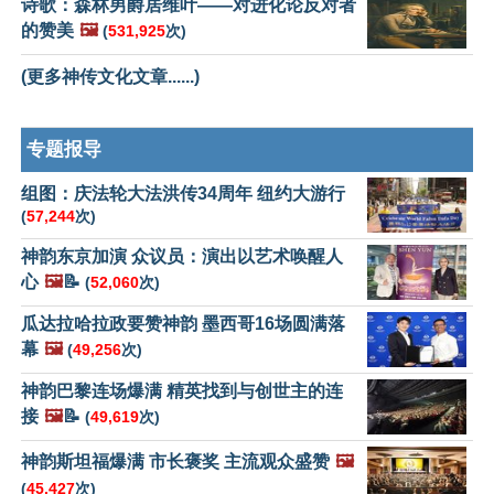
诗歌：森林男爵居维叶——对进化论反对者
的赞美
🖼️
(
531,925
次)
(更多神传文化文章......)
专题报导
组图：庆法轮大法洪传34周年 纽约大游行
(
57,244
次)
神韵东京加演 众议员：演出以艺术唤醒人
心
🖼️
📝
(
52,060
次)
瓜达拉哈拉政要赞神韵 墨西哥16场圆满落
幕
🖼️
(
49,256
次)
神韵巴黎连场爆满 精英找到与创世主的连
接
🖼️
📝
(
49,619
次)
神韵斯坦福爆满 市长褒奖 主流观众盛赞
🖼️
(
45,427
次)