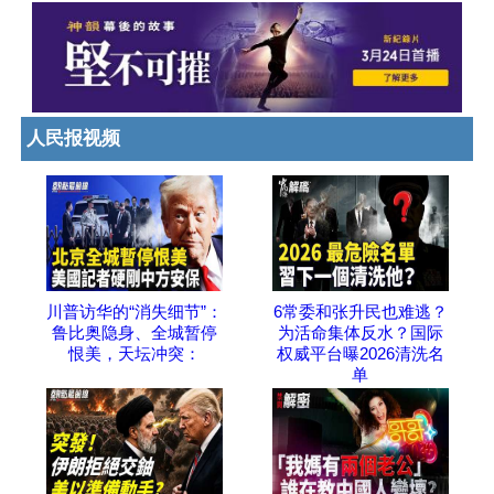
人民报视频
川普访华的“消失细节”：
6常委和张升民也难逃？
鲁比奥隐身、全城暂停
为活命集体反水？国际
恨美，天坛冲突：
权威平台曝2026清洗名
单