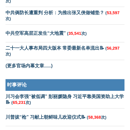
次)
中共俩防长遭重判 分析：为推出张又侠做铺垫？
(
53,597
次)
中共空军高层正发生“大地震”
(
35,541
次)
二十一大人事布局四大版本 常委最新名单流出📝
(
56,297
次)
(更多官场内幕文章......)
时事评论
川习会李强“被低调” 彭丽媛隐身 习近平靠美国资助上大学
📝
(
65,231
次)
川普拔“枪” 习献上朝鲜味儿欢迎仪式📝
(
58,368
次)