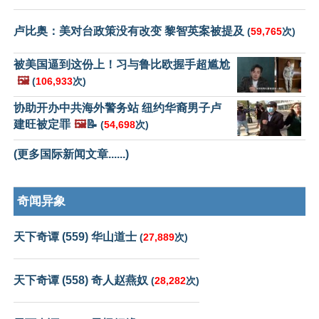
卢比奥：美对台政策没有改变 黎智英案被提及
(
59,765
次)
被美国逼到这份上！习与鲁比欧握手超尴尬
🖼️
(
106,933
次)
协助开办中共海外警务站 纽约华裔男子卢
建旺被定罪
🖼️
📝
(
54,698
次)
(更多国际新闻文章......)
奇闻异象
天下奇谭 (559) 华山道士
(
27,889
次)
天下奇谭 (558) 奇人赵燕奴
(
28,282
次)