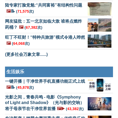
陆专家打脸党魁:“共同富裕”有结构性问题
🖼️
📝
(
71,575
次)
网友猛批：五一北京如临大敌 谁将点燃炸
药桶？
🖼️
(
67,382
次)
旺丁不旺财！“特种兵旅游”模式令港人哗然
🖼️
(
64,068
次)
(更多社会万象文章......)
生活娱乐
一键开播｜干净世界手机直播功能正式上线
🖼️
📝
(
45,878
次)
光影之间，青春共鸣 - 电影《Symphony
of Light and Shadow》（光与影的交响）
将于母亲节在干净世界首播
🖼️▶️
(
43,382
次)