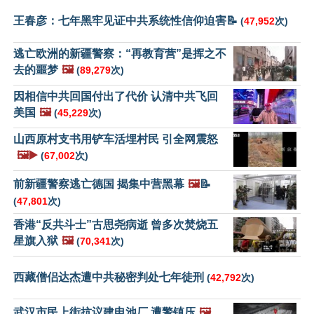
王春彦：七年黑牢见证中共系统性信仰迫害📝
(
47,952
次)
逃亡欧洲的新疆警察：“再教育营”是挥之不
去的噩梦
🖼️
(
89,279
次)
因相信中共回国付出了代价 认清中共飞回
美国
🖼️
(
45,229
次)
山西原村支书用铲车活埋村民 引全网震怒
🖼️▶️
(
67,002
次)
前新疆警察逃亡德国 揭集中营黑幕
🖼️
📝
(
47,801
次)
香港“反共斗士”古思尧病逝 曾多次焚烧五
星旗入狱
🖼️
(
70,341
次)
西藏僧侣达杰遭中共秘密判处七年徒刑
(
42,792
次)
武汉市民上街抗议建电池厂 遭警镇压
🖼️