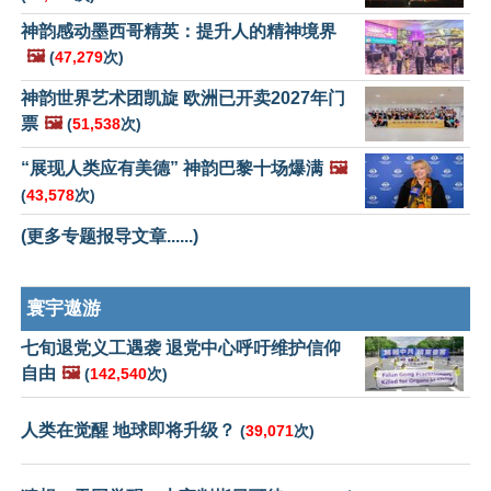
神韵感动墨西哥精英：提升人的精神境界
🖼️
(
47,279
次)
神韵世界艺术团凯旋 欧洲已开卖2027年门
票
🖼️
(
51,538
次)
“展现人类应有美德” 神韵巴黎十场爆满
🖼️
(
43,578
次)
(更多专题报导文章......)
寰宇遨游
七旬退党义工遇袭 退党中心呼吁维护信仰
自由
🖼️
(
142,540
次)
人类在觉醒 地球即将升级？
(
39,071
次)