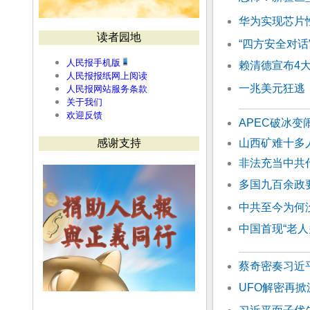
华为实现芯片
读者园地
“四方安全对话
人民报手机版
赖清德宣布4
人民报报纸网上阅读
一兆美元狂逃
人民报网站服务条款
关于我们
欢迎反馈
APEC破冰
感谢支持
山西矿难十多
非法充当中共
多国九百余政
中共至今为何没
中国首现“老人
蔡奇密奏习近
UFO解密再掀