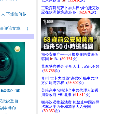
艺术家畅谈
🖼️
(
55,436
次)
王毅挥舞胡萝卜加大棒 惧怕捷克效
应在欧洲越烧越热 📝 (
62,676
次)
人 下场如何
📝
评论文章......）
前公安董广平一只橡皮艇跨黄海闯
韩国
▶️
📝 (
80,761
次)
董军缺席香会 分析人士：恐已不妙
(
63,785
次)
贵州“吉卜力城堡”遭强拆 揭中共地
方烂尾与强权 (
59,802
次)
美籍亲中名嘴涉当中共代理人渗透
 触目惊心（图）
川普政府 FBI逮捕 (
61,814
次)
家批缺乏自
联邦议员推新法案 拟禁止中国连网
汽车从墨西哥和加拿大入美国
反制中共印
(
50,853
次)