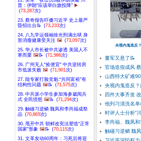
22. 美军一夜击沉6艘伊朗快艇 川
普：伊朗“应该举白旗投降”
▶️
(
73,287
次)
23. 蔡奇报告吓傻习近平 史上最严
昏招出台📝 (
73,233
次)
24. 八九学运领袖徐光刑满出狱 身
形消瘦健康受关注
🖼️
(
73,097
次)
央视内鬼造反？
25. 华人市长被中共渗透 美国人不
寒而栗
🖼️
📝 (
71,986
次)
董军又悬了
📝
26. 广州无人“捡便宜” 中共逆转房
官场造假成风 
市低迷失败
🖼️
(
71,901
次)
山西特大矿难9
27. 陆专家打脸党魁:“共同富裕”有
结构性问题
🖼️
📝 (
71,575
次)
央视内鬼造反？
28. 中共派小学生参加海参崴阅兵
四件大事齐发 
式 全民愤怒
🖼️
📝 (
71,294
次)
他列习清洗名单
29. 触碰习逆鳞 魏凤和李尚福成祭
时评人士分析“
品 (
70,869
次)
李尚福、魏凤和
30. 甩开中共 朝鲜改宪法塑造“正常
国家”形象
🖼️
📝 (
70,115
次)
触碰习逆鳞 魏
31. 文革发动60周年：习死后将迎
习近平深陷权力