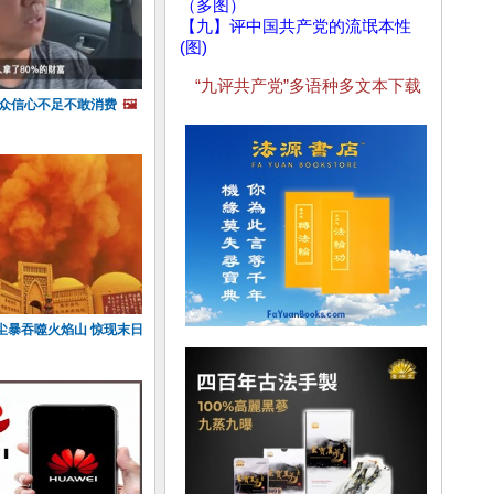
（多图）
【九】评中国共产党的流氓本性
(图)
“九评共产党”多语种多文本下载
民众信心不足不敢消费
🖼️
尘暴吞噬火焰山 惊现末日