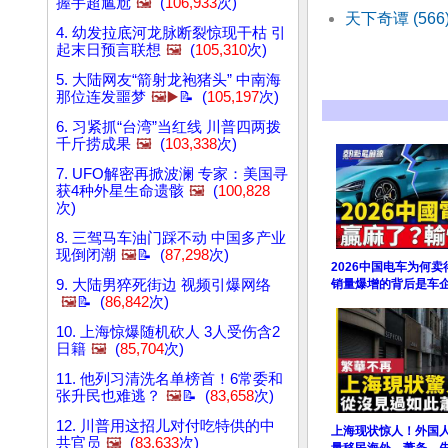
握手超尴尬
🖼️
(
106,933
次)
天下奇谭 (56
4. 幼发拉底河龙脉断裂惊现干枯 引
起末日预言联想
🖼️
(
105,310
次)
5. 大陆网友“箭射龙袍猪头” 中南海
那位连发噩梦
🖼️▶️
📝 (
105,197
次)
6. 习紧抓“台湾”当红线 川普四两拨
千斤捞成果
🖼️
(
103,338
次)
7. UFO解密再掀波澜 专家：美国寻
获4种外星生命遗骸
🖼️
(
100,828
次)
8. 三驾马车油门踩不动 中国多产业
现倒闭潮
🖼️
📝 (
87,298
次)
2026中国电车为何
9. 大陆男猝死街边 视频引爆网络
销量爆增的背后是车
🖼️
📝 (
86,842
次)
10. 上海惊爆随机砍人 3人受伤含2
日籍
🖼️
(
85,704
次)
11. 他列习清洗名单榜首！6常委和
张升民也难逃？
🖼️
📝 (
83,658
次)
12. 川普用这招儿对付吃特供的中
上海现状惊人！外国
共官员
🖼️
(
83,633
次)