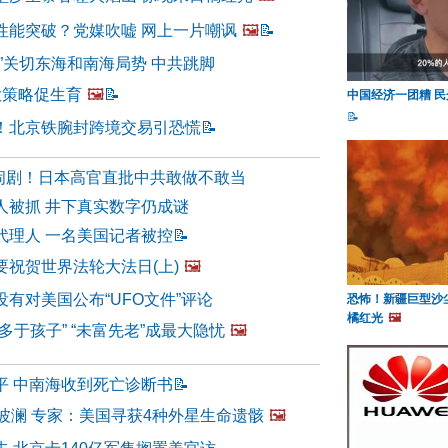
性能突破？党媒吹嘘 网上一片嘲讽
🖼️
📝
”关切东海和南海局势 中共跳脚
大策略促生育
🖼️
📝
中国经济一团糟 
📝
！北京铁腕封跨境交易引恐慌
📝
变闹剧！日本高官直批中共敢做不敢当
人被抓 井下真实数字仍成谜
代理人 一名美国记者被控
📝
要祝贺世界法轮大法日(上)
🖼️
有对美国公布“UFO文件”评论
恐怖！新疆巨型沙
橘红光
🖼️
多于孩子” “未富先老”成最大隐忧
🖼️
平 中南海收到死亡诊断书
📝
波澜 专家：美国寻获4种外星生命遗骸
🖼️