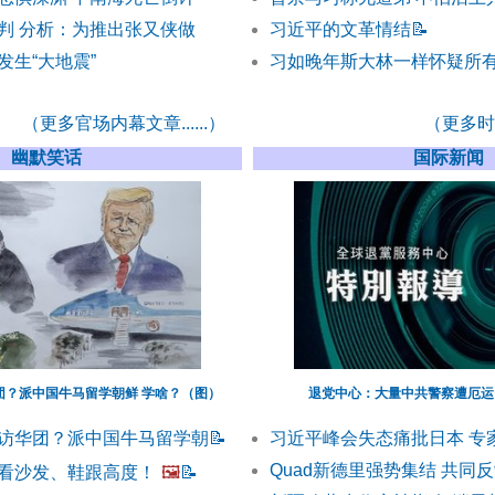
判 分析：为推出张又侠做
习近平的文革情结
📝
发生“大地震”
习如晚年斯大林一样怀疑所有
（更多官场内幕文章......）
（更多时事
幽默笑话
国际新闻
团？派中国牛马留学朝鲜 学啥？（图）
退党中心：大量中共警察遭厄运
访华团？派中国牛马留学朝
📝
习近平峰会失态痛批日本 专
Quad新德里强势集结 共同
看沙发、鞋跟高度！
🖼️
📝