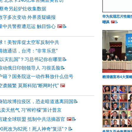
 北京卡140亿军售搁置美官访
 蔡奇另起炉灶收集数据
华为实现芯片性能
数字多次变动 外界质疑瞒报
嘲讽
🖼️
📝
量中共警察遭厄运 触目惊心
🖼️
📝
球！美智库促太空军反制中共
清德通话，台湾：“非常乐意”
“以灾乱国”？习总书记你在哪里
📝
惊动俄日印朝领导人 习很丢脸
📝
户籍？国务院这一动作释放什么信号
赖清德宣布4大策
袭频繁 莫斯科陷“断网时代”
🖼️
身陷埃博拉疫区，恐走暗道逃离回国
📝
贱卖天然气 习“榨柠檬”算计普京
宫建全球联盟 抵制中共活摘器官
🖼️
📝
0死改为82死！死人神奇“复活”？
📝
多国九百余政要祝贺