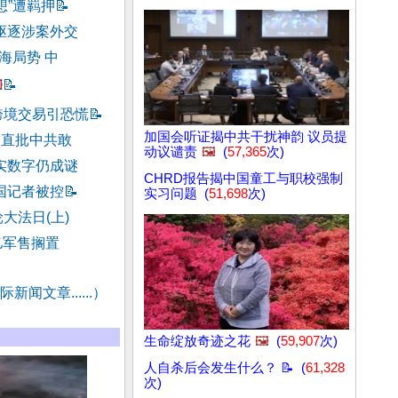
想”遭羁押
📝
驱逐涉案外交
海局势 中
️
📝
跨境交易引恐慌
📝
加国会听证揭中共干扰神韵 议员提
官直批中共敢
动议谴责
🖼️
(
57,365
次)
实数字仍成谜
CHRD报告揭中国童工与职校强制
国记者被控
📝
实习问题 (
51,698
次)
大法日(上)
亿军售搁置
新闻文章......）
生命绽放奇迹之花
🖼️
(
59,907
次)
人自杀后会发生什么？ 📝 (
61,328
次)