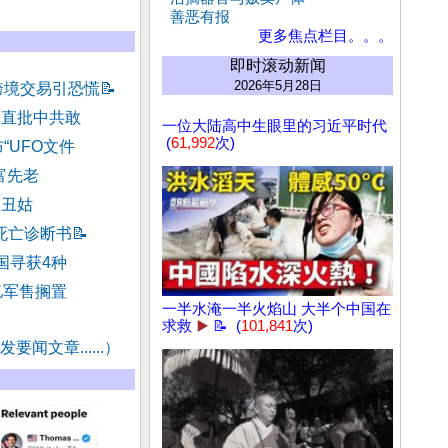
善恶有报
更多焦点栏目。。。
即时滚动新闻
2026年5月28日
跨境交易引恐慌
📝
官直批中共敢
一位大陆高中生眼里的习近平时代
(
61,992
次)
“UFO文件
富先老
和丑姑
死亡诊断书
📝
国寻获4种
亿军售搁置
一半水淹一半火焰山 大半个中国在
求救
▶️
📝 (
101,841
次)
要闻文章......）