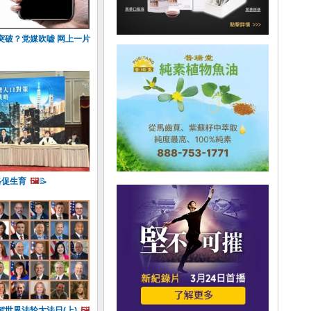
突破？党媒吹嘘 网上一片
略促生育
🖼️
📝
世界法轮大法日(上)
🖼️