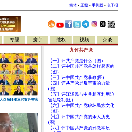
简体
-
正體
-
手机版
-
电子报
专题
寰宇
维权
视频
杂谈
九评共产党
【一】评共产党是什么（图）
【二】评中国共产党是怎样起家的
（图）
【三】评中国共产党暴政(图)
【四】评共产党是反宇宙的力量
(图)
【五】评江泽民与中共相互利用迫
拿大议员吁驱逐涉案外交官
害法轮功(图)
【六】评中国共产党破坏民族文化
（图）
【七】评中国共产党的杀人历史
(图)
【八】评中国共产党的邪教本质