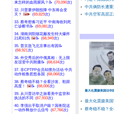
来怎样的血雨腥风？📝 (
70,090
次)
中共俩防长遭重
32. 川普要伊朗投降 中东将会变
中共空军高层正
天？
🖼️▶️
(
69,829
次)
33. 蔡奇密奏习近平 中南海收到死
亡诊断书📝 (
69,081
次)
34. 湖南浏阳烟花厰发生特大爆炸
21死61伤
🖼️
📝 (
68,949
次)
35. 普京急飞北京事出有因📝
(
68,921
次)
36. 外交秀后的中俄真相：无上限
友谊变中共附庸📝 (
68,634
次)
37. 非CPTPP会员却擅办活动 中共
动作粗鲁惹怒各国 (
68,068
次)
38. 蔡奇稳不稳？全看沙发、鞋跟
高度！
🖼️
📝 (
68,006
次)
最大化震摄美国访华
39. 从川普访华之旅看美中监管和
执法的不同 (
67,933
次)
最大化震摄美国
40. 李强出手取消户籍？国务院这
蔡奇稳不稳？全
一动作释放什么信号 (
67,766
次)