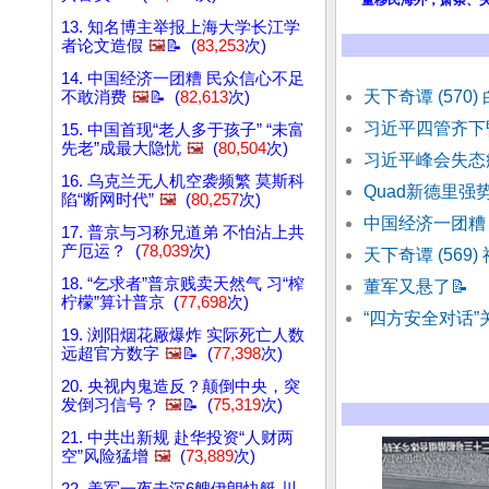
量移民海外，萧条、
13. 知名博主举报上海大学长江学
者论文造假
🖼️
📝 (
83,253
次)
14. 中国经济一团糟 民众信心不足
天下奇谭 (570
不敢消费
🖼️
📝 (
82,613
次)
习近平四管齐下
15. 中国首现“老人多于孩子” “未富
先老”成最大隐忧
🖼️
(
80,504
次)
习近平峰会失态
16. 乌克兰无人机空袭频繁 莫斯科
Quad新德里强
陷“断网时代”
🖼️
(
80,257
次)
中国经济一团糟
17. 普京与习称兄道弟 不怕沾上共
产厄运？ (
78,039
次)
天下奇谭 (569)
18. “乞求者”普京贱卖天然气 习“榨
董军又悬了
📝
柠檬”算计普京 (
77,698
次)
“四方安全对话”
19. 浏阳烟花厰爆炸 实际死亡人数
远超官方数字
🖼️
📝 (
77,398
次)
20. 央视内鬼造反？颠倒中央，突
发倒习信号？
🖼️
📝 (
75,319
次)
21. 中共出新规 赴华投资“人财两
空”风险猛增
🖼️
(
73,889
次)