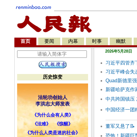
首页
要闻
内幕
时事
幽默
2026年5月28日
习近平四管齐
习近平峰会失
历史惊变
Quad新德里
新疆哈萨克作
法轮功创始人
中共跨国镇压
李洪志大师发表
中国经济一团
《为什么会有人类》
《法难》
《惊醒》
董军又悬了
📝
《为什么人类是迷的社会》
恐怖！新疆巨