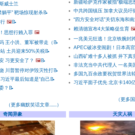
新疆哈萨克作家被指“极端思
斯威士兰
中共跨国镇压 加拿大议员吁
禁躺平” 靶场惊现射杀
📝
“四方安全对话”关切东海和南
不行
🖼️
📝
赖清德宣布4大策略促生育
🖼
！思想行贿入罪
🖼️
一兆美元狂逃！北京铁腕封
码 王小洪、董军被带走（
📝
APEC破冰变闹剧！日本高
站 土共迎来50%关税
📝
山西矿难十多人被抓 井下真
安 习更安全了？
🖼️
📝
非法充当中共代理人 一名美
饶 川普暂停对伊毁灭性打
📝
多国九百余政要祝贺世界法轮
 习近平最后知道是“自己
📝
习近平面子优先 北京卡140
委？
📝
（更多国际
（更多幽默笑话文章......）
奇闻异象
天灾人祸