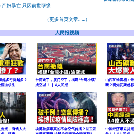
6) 产妇暴亡 只因前世孽缘
（更多首页文章......）
人民报视频
卖得越多亏得越多？
台商走了，厦门空了，福建“台湾小镇”
山西矿难真相：最
企滴血求生
成空城 ！｜ #人民报
断？明知瓦斯超标
人走光，有钱人大
埃博拉病毒真的不会空气传播？世卫发
中国经济爆返贫潮