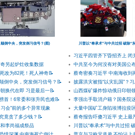
颠倒中央，突发倒习信号？(图)
川普以“奉承术”与中共过招 破除“
习近平四管齐下昏招齐上 闭
蔡奇另起炉灶收集数据
中共至今为何没有对美国公布
0死改为82死！死人神奇
📝
蔡奇密奏习近平 中南海收到
颠倒中央，突发倒习信号？
📝
披露洪灾被指“以灾乱国”？
改朝换代在即 习是最后一
📝
山西煤矿爆炸惊动俄日印朝领
榜首！6常委和张升民也难
📝
李强出手取消户籍？国务院
川习会”前的多个异常现象
大量中国矿工身陷埃博拉疫
究竟贪了多少钱？
📝
蔡奇报告吓傻习近平 史上最
凤和李尚福成祭品
川普以“奉承术”与中共过招 
恐惧深渊 中南海死亡倒计
普京与习称兄道弟 不怕沾上