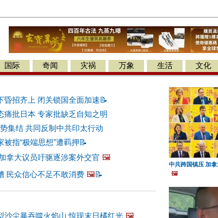
国际
奇闻
灾祸
万象
生活
文化
下昏招齐上 闭关锁国全面加速
📝
态痛批日本 专家批缺乏自知之明
强势集结 共同反制中共印太行动
家被指“极端思想”遭羁押
📝
 加拿大议员吁驱逐涉案外交官
🖼️
中共跨国镇压 加
糟 民众信心不足不敢消费
🖼️
📝
🖼️
型沙尘暴吞噬火焰山 惊现末日橘红光
🖼️