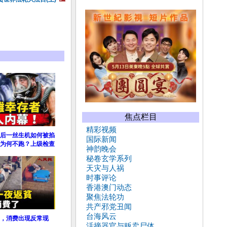
焦点栏目
精彩视频
后一丝生机如何被掐
国际新闻
为何不跑？上级检查
神韵晚会
秘卷玄学系列
天灾与人祸
时事评论
香港澳门动态
聚焦法轮功
共产邪党丑闻
台海风云
，消费出现反常现
活摘器官与贩卖尸体