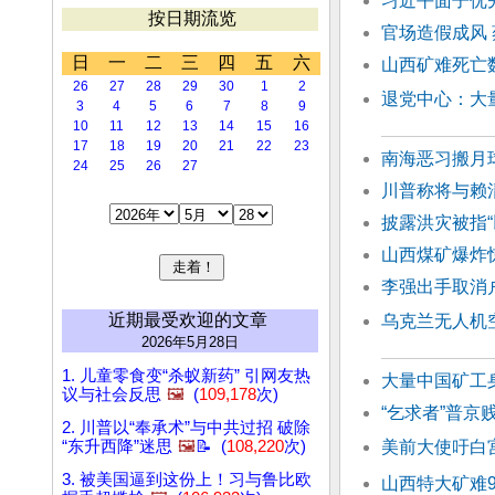
习近平面子优先
按日期流览
官场造假成风
日
一
二
三
四
五
六
山西矿难死亡
26
27
28
29
30
1
2
退党中心：大
3
4
5
6
7
8
9
10
11
12
13
14
15
16
17
18
19
20
21
22
23
南海恶习搬月
24
25
26
27
川普称将与赖
披露洪灾被指
山西煤矿爆炸
李强出手取消
近期最受欢迎的文章
乌克兰无人机空
2026年5月28日
1. 儿童零食变“杀蚁新药” 引网友热
大量中国矿工
议与社会反思
🖼️
(
109,178
次)
“乞求者”普京
2. 川普以“奉承术”与中共过招 破除
“东升西降”迷思
🖼️
📝 (
108,220
次)
美前大使吁白
3. 被美国逼到这份上！习与鲁比欧
山西特大矿难9