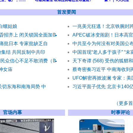
失业、破产，……
布最高警报 埃博拉病毒恐全球蔓延?
象！｜ #人民报
首发要闻
) 白螺姑娘
一兆美元狂逃！北京铁腕封
昏招齐上 闭关锁国全面加
📝
APEC破冰变闹剧！日本高
痛批日本 专家批缺乏自
中共至今为何没有对美国公布
势集结 共同反制中共印
中国首现“老人多于孩子” “未
 民众信心不足不敢消费（
📝
天下奇谭 (568) 受伤的狐貍
 神女庙
蔡奇密奏习近平 中南海收到
UFO解密再掀波澜 专家：美
关切东海和南海局势 中
习近平面子优先 北京卡140
（更多首发
官场内幕
时事评论