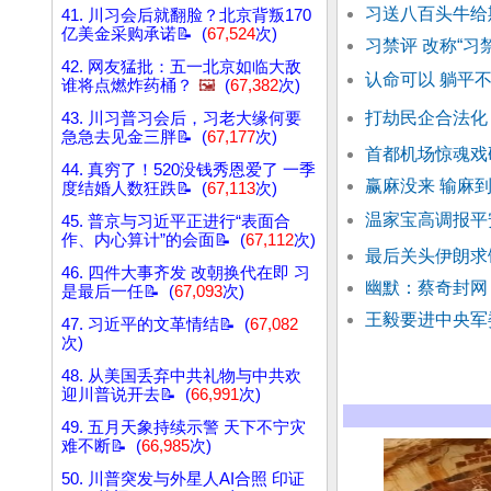
习送八百头牛给
41. 川习会后就翻脸？北京背叛170
亿美金采购承诺📝 (
67,524
次)
习禁评 改称“习
42. 网友猛批：五一北京如临大敌
认命可以 躺平
谁将点燃炸药桶？
🖼️
(
67,382
次)
打劫民企合法化
43. 川习普习会后，习老大缘何要
急急去见金三胖📝 (
67,177
次)
首都机场惊魂戏
44. 真穷了！520没钱秀恩爱了 一季
赢麻没来 输麻到
度结婚人数狂跌📝 (
67,113
次)
温家宝高调报平
45. 普京与习近平正进行“表面合
作、内心算计”的会面📝 (
67,112
次)
最后关头伊朗求
46. 四件大事齐发 改朝换代在即 习
幽默：蔡奇封网
是最后一任📝 (
67,093
次)
王毅要进中央军
47. 习近平的文革情结📝 (
67,082
次)
48. 从美国丢弃中共礼物与中共欢
迎川普说开去📝 (
66,991
次)
49. 五月天象持续示警 天下不宁灾
难不断📝 (
66,985
次)
50. 川普突发与外星人AI合照 印证