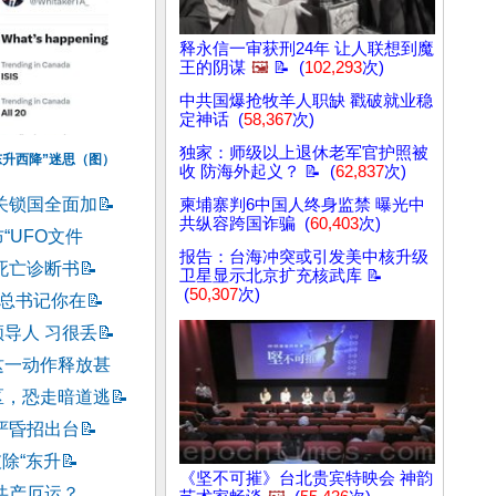
释永信一审获刑24年 让人联想到魔
王的阴谋
🖼️
📝 (
102,293
次)
中共国爆抢牧羊人职缺 戳破就业稳
定神话 (
58,367
次)
独家：师级以上退休老军官护照被
东升西降”迷思（图）
收 防海外起义？ 📝 (
62,837
次)
关锁国全面加
📝
柬埔寨判6中国人终身监禁 曝光中
共纵容跨国诈骗 (
60,403
次)
“UFO文件
报告：台海冲突或引发美中核升级
死亡诊断书
📝
卫星显示北京扩充核武库 📝
(
50,307
次)
习总书记你在
📝
导人 习很丢
📝
这一动作释放甚
区，恐走暗道逃
📝
严昏招出台
📝
破除“东升
📝
《坚不可摧》台北贵宾特映会 神韵
共产厄运？