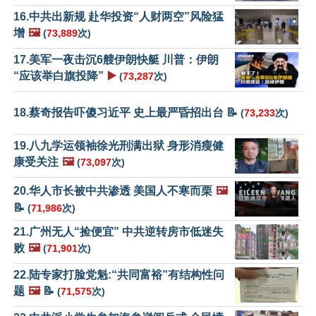
16.中共出新规 赴华投资“人财两空”风险猛
增
🖼️
(
73,889
次)
17.美军一夜击沉6艘伊朗快艇 川普：伊朗
“应该举白旗投降”
▶️
(
73,287
次)
18.蔡奇报告吓傻习近平 史上最严昏招出台 📝
(
73,233
次)
19.八九学运领袖徐光刑满出狱 身形消瘦健
康受关注
🖼️
(
73,097
次)
20.华人市长被中共渗透 美国人不寒而栗
🖼️
📝
(
71,986
次)
21.广州无人“捡便宜” 中共逆转房市低迷失
败
🖼️
(
71,901
次)
22.陆专家打脸党魁:“共同富裕”有结构性问
题
🖼️
📝
(
71,575
次)