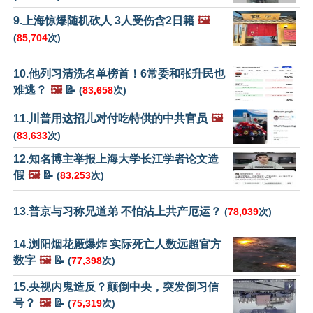
9.上海惊爆随机砍人 3人受伤含2日籍
🖼️
(
85,704
次)
10.他列习清洗名单榜首！6常委和张升民也
难逃？
🖼️
📝
(
83,658
次)
11.川普用这招儿对付吃特供的中共官员
🖼️
(
83,633
次)
12.知名博主举报上海大学长江学者论文造
假
🖼️
📝
(
83,253
次)
13.普京与习称兄道弟 不怕沾上共产厄运？
(
78,039
次)
14.浏阳烟花厰爆炸 实际死亡人数远超官方
数字
🖼️
📝
(
77,398
次)
15.央视内鬼造反？颠倒中央，突发倒习信
号？
🖼️
📝
(
75,319
次)