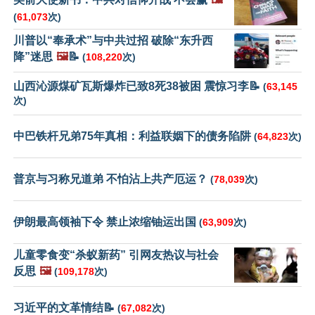
(
61,073
次)
川普以“奉承术”与中共过招 破除“东升西
降”迷思
🖼️
📝
(
108,220
次)
山西沁源煤矿瓦斯爆炸已致8死38被困 震惊习李📝
(
63,145
次)
中巴铁杆兄弟75年真相：利益联姻下的债务陷阱
(
64,823
次)
普京与习称兄道弟 不怕沾上共产厄运？
(
78,039
次)
伊朗最高领袖下令 禁止浓缩铀运出国
(
63,909
次)
儿童零食变“杀蚁新药” 引网友热议与社会
反思
🖼️
(
109,178
次)
习近平的文革情结📝
(
67,082
次)