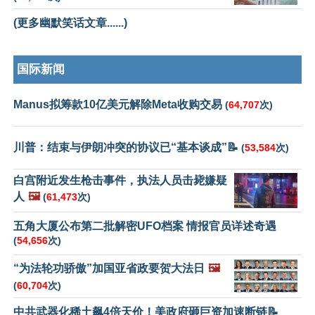
(更多幽默笑话文章......)
国际新闻
Manus拟筹款10亿美元解除Meta收购交易
(
64,707
次)
川普：结束与伊朗冲突的协议已“基本谈成”📝
(
53,584
次)
白宫附近发生枪击事件，执法人员击毙嫌疑
人
🖼️
(
61,473
次)
五角大厦公布第二批解密UFO档案 情报官员详述奇遇
(
54,656
次)
“为法轮功骄傲”加国亚省政要贺大法日
🖼️
(
60,704
次)
中共武器化稀土飙4倍天价！美政府砸巨资加速断链📝