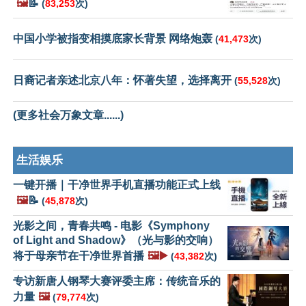
🖼️
📝
(
83,253
次)
中国小学被指变相摸底家长背景 网络炮轰
(
41,473
次)
日裔记者亲述北京八年：怀著失望，选择离开
(
55,528
次)
(更多社会万象文章......)
生活娱乐
一键开播｜干净世界手机直播功能正式上线
🖼️
📝
(
45,878
次)
光影之间，青春共鸣 - 电影《Symphony
of Light and Shadow》（光与影的交响）
将于母亲节在干净世界首播
🖼️▶️
(
43,382
次)
专访新唐人钢琴大赛评委主席：传统音乐的
力量
🖼️
(
79,774
次)