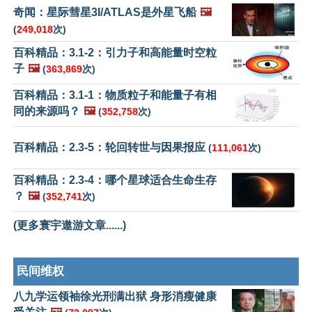
奇闻：星际彗星3I/ATLAS是外星飞船
🖼️
(
249,018
次)
百科精品：3.1-2：引力子和高能量时空粒
子
🖼️
(
363,869
次)
百科精品：3.1-1：物质粒子和能量子有相
同的来源吗？
🖼️
(
352,758
次)
百科精品：2.3-5：轮回转世与因果报应
(
111,061
次)
百科精品：2.3-4：哪个星球适合生命生存
？
🖼️
(
352,741
次)
(更多寰宇遨游文章......)
民间维权
八九学运领袖徐光刑满出狱 身形消瘦健康