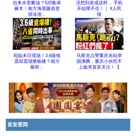
自来水变酱油？520集体
没想到差成这样， 手机
麻木！南方海底隧道变
开始撑不住！｜ #人民
游泳池，
报
宛如末日现场！3.6级地
马斯克点赞重庆东站举
震却震塌整栋楼？南方
国沸腾，重庆小伙吃不
暴雨：
上饭求首富关注！【
首发要闻