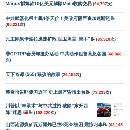
Manus拟筹款10亿美元解除Meta收购交易
(
64,707
次)
中共武器化稀土飙4倍天价！美政府砸巨资加速断链📝
(
65,221
次)
民主刚果伊波拉迅速扩散 世卫坦言“棘手”📝
(
65,910
次)
非CPTPP会员却擅办活动 中共动作粗鲁惹怒各国
(
68,068
次)
天下奇谭 (565) 猫孩的故事
(
25,155
次)
蔡奇报告吓傻习近平 史上最严昏招出台📝
(
73,233
次)
川普以“奉承术”与中共过招 破除“东升西
降”迷思
🖼️
📝
(
108,220
次)
山西沁源煤矿瓦斯爆炸已致8死38被困 震惊习李📝
(
63,145