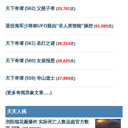
天下奇谭 (562) 父慈子孝
(
25,761
次)
退役海军少将称UFO疑由“非人类智能”操控
(
61,585
次)
天下奇谭 (561) 圣灯之谜
(
26,314
次)
天下奇谭 (560) 女孩报恩
(
28,825
次)
天下奇谭 (559) 华山道士
(
27,889
次)
(更多奇闻异象文章......)
天灾人祸
浏阳烟花厰爆炸 实际死亡人数远超官方数