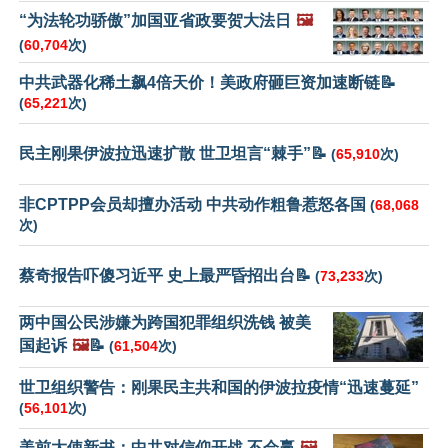
“为法轮功骄傲”加国亚省政要贺大法日
🖼️
(
60,704
次)
中共武器化稀土飙4倍天价！美政府砸巨资加速断链📝
(
65,221
次)
民主刚果伊波拉迅速扩散 世卫坦言“棘手”📝
(
65,910
次)
非CPTPP会员却擅办活动 中共动作粗鲁惹怒各国
(
68,068
次)
蔡奇报告吓傻习近平 史上最严昏招出台📝
(
73,233
次)
两中国公民涉嫌为跨国犯罪组织洗钱 被美
国起诉
🖼️
📝
(
61,504
次)
世卫组织警告：刚果民主共和国的伊波拉疫情“迅速蔓延”
(
56,101
次)
美前大使新书：中共对信仰开战 不会赢
🖼️