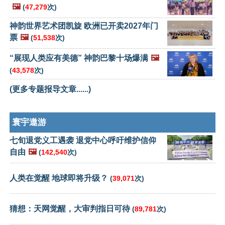
🖼️
(
47,279
次)
神韵世界艺术团凯旋 欧洲已开卖2027年门
票
🖼️
(
51,538
次)
“展现人类应有美德” 神韵巴黎十场爆满
🖼️
(
43,578
次)
(更多专题报导文章......)
寰宇遨游
七旬退党义工遇袭 退党中心呼吁维护信仰
自由
🖼️
(
142,540
次)
人类在觉醒 地球即将升级？
(
39,071
次)
猜想：天网觉醒，大审判指日可待
(
89,781
次)