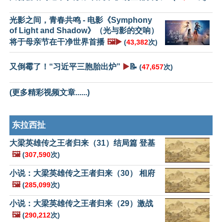
光影之间，青春共鸣 - 电影《Symphony
of Light and Shadow》（光与影的交响）
将于母亲节在干净世界首播
🖼️▶️
(
43,382
次)
又倒霉了！“习近平三胞胎出炉”
▶️
📝
(
47,657
次)
(更多精彩视频文章......)
东拉西扯
大梁英雄传之王者归来（31）结局篇 登基
🖼️
(
307,590
次)
小说：大梁英雄传之王者归来（30） 相府
🖼️
(
285,099
次)
小说：大梁英雄传之王者归来（29）激战
🖼️
(
290,212
次)