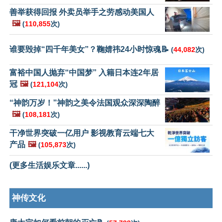
善举获得回报 外卖员举手之劳感动美国人
🖼️
(
110,855
次)
谁要毁掉“四千年美女”？鞠婧祎24小时惊魂📝
(
44,082
次)
富裕中国人抛弃“中国梦” 入籍日本连2年居
冠
🖼️
(
121,104
次)
“神韵万岁！”神韵之美令法国观众深深陶醉
🖼️
(
108,181
次)
干净世界突破一亿用户 影视教育云端七大
产品
🖼️
(
105,873
次)
(更多生活娱乐文章......)
神传文化