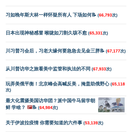
习如晚年斯大林一样怀疑所有人 下场如何📝
(
66,793
次)
日本出现神秘感冒 喉咙如刀割久咳不愈
(
65,331
次)
川习普习会后，习老大缘何要急急去见金三胖📝
(
67,177
次)
从川普访华之旅看美中监管和执法的不同
(
67,933
次)
玩弄美俄平衡！北京峰会高喊反美，掩盖助俄野心
(
65,118
次)
最大化震摄美国访华团？派中国牛马留学朝
鲜 学啥？
🖼️
📝
(
64,984
次)
关于伊波拉疫情 你需要知道的六件事
(
53,139
次)