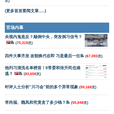
次)
(更多首发要闻文章......)
官场内幕
央视内鬼造反？颠倒中央，突发倒习信号？
🖼️
📝
(
75,319
次)
四件大事齐发 改朝换代在即 习是最后一任📝
(
67,093
次)
他列习清洗名单榜首！6常委和张升民也难
逃？
🖼️
📝
(
83,658
次)
时评人士分析“川习会”前的多个异常现象
(
59,168
次)
李尚福、魏凤和究竟贪了多少钱？📝
(
55,848
次)