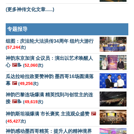
(更多神传文化文章......)
专题报导
组图：庆法轮大法洪传34周年 纽约大游行
(
57,244
次)
神韵东京加演 众议员：演出以艺术唤醒人
心
🖼️
📝
(
52,060
次)
瓜达拉哈拉政要赞神韵 墨西哥16场圆满落
幕
🖼️
(
49,256
次)
神韵巴黎连场爆满 精英找到与创世主的连
接
🖼️
📝
(
49,619
次)
神韵斯坦福爆满 市长褒奖 主流观众盛赞
🖼️
(
45,427
次)
神韵感动墨西哥精英：提升人的精神境界