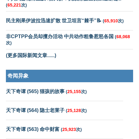
(
65,221
次)
民主刚果伊波拉迅速扩散 世卫坦言“棘手”📝
(
65,910
次)
非CPTPP会员却擅办活动 中共动作粗鲁惹怒各国
(
68,068
次)
(更多国际新闻文章......)
奇闻异象
天下奇谭 (565) 猫孩的故事
(
25,155
次)
天下奇谭 (564) 隐士老莱子
(
25,128
次)
天下奇谭 (563) 命中财富
(
25,923
次)