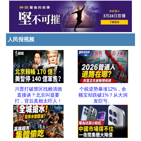
人民报视频
川普打破禁区找赖清德
个税逆势暴涨12%，余
直接谈？北京叫嚣要
额宝却跌破1%？从大润
打，背后真相太吓人！
发巨亏、