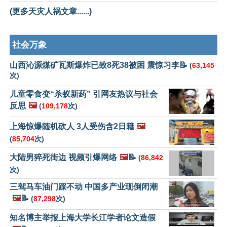
(更多天灾人祸文章......)
社会万象
山西沁源煤矿瓦斯爆炸已致8死38被困 震惊习李📝
(
63,145
次)
儿童零食变“杀蚁新药” 引网友热议与社会
反思
🖼️
(
109,178
次)
上海惊爆随机砍人 3人受伤含2日籍
🖼️
(
85,704
次)
大陆男猝死街边 视频引爆网络
🖼️
📝
(
86,842
次)
三驾马车油门踩不动 中国多产业现倒闭潮
🖼️
📝
(
87,298
次)
知名博主举报上海大学长江学者论文造假