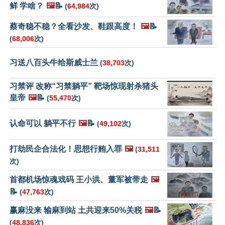
鲜 学啥？
🖼️
📝
(
64,984
次)
蔡奇稳不稳？全看沙发、鞋跟高度！
🖼️
📝
(
68,006
次)
习送八百头牛给斯威士兰
(
38,703
次)
习禁评 改称“习禁躺平” 靶场惊现射杀猪头
皇帝
🖼️
📝
(
55,470
次)
认命可以 躺平不行
🖼️
📝
(
49,102
次)
打劫民企合法化！思想行贿入罪
🖼️
(
31,511
次)
首都机场惊魂戏码 王小洪、董军被带走
🖼️
📝
(
47,763
次)
赢麻没来 输麻到站 土共迎来50%关税
🖼️
📝
(
48,836
次)