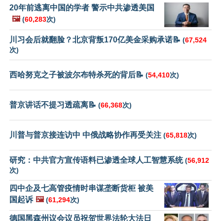
20年前逃离中国的学者 警示中共渗透美国
🖼️
(
60,283
次)
川习会后就翻脸？北京背叛170亿美金采购承诺📝
(
67,524
次)
西哈努克之子被波尔布特杀死的背后📝
(
54,410
次)
普京讲话不提习透疏离📝
(
66,368
次)
川普与普京接连访中 中俄战略协作再受关注
(
65,818
次)
研究：中共官方宣传语料已渗透全球人工智慧系统
(
56,912
次)
四中企及七高管疫情时串谋垄断货柜 被美
国起诉
🖼️
(
61,294
次)
德国黑森州议会议员祝贺世界法轮大法日