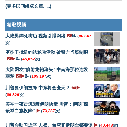
(更多民间维权文章......)
精彩视频
大陆男猝死街边 视频引爆网络
🖼️
📝
(
86,842
次)
歹徒干扰纽约法轮功活动 被警方当场制服
🖼️▶️
📝
(
45,052
次)
大陆网友“箭射龙袍猪头” 中南海那位连发
噩梦
🖼️▶️
📝
(
105,197
次)
川普要伊朗投降 中东将会变天？
🖼️▶️
(
69,829
次)
美军一夜击沉6艘伊朗快艇 川普：伊朗“应
该举白旗投降”
▶️
(
73,287
次)
川普会晤习近平 人权、台湾和伊朗全都要谈
▶️
(
40,448
次)