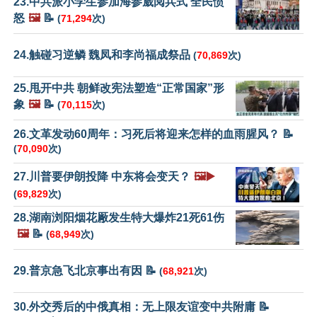
23.中共派小学生参加海参崴阅兵式 全民愤
怒
🖼️
📝
(
71,294
次)
24.触碰习逆鳞 魏凤和李尚福成祭品
(
70,869
次)
25.甩开中共 朝鲜改宪法塑造“正常国家”形
象
🖼️
📝
(
70,115
次)
26.文革发动60周年：习死后将迎来怎样的血雨腥风？ 📝
(
70,090
次)
27.川普要伊朗投降 中东将会变天？
🖼️▶️
(
69,829
次)
28.湖南浏阳烟花厰发生特大爆炸21死61伤
🖼️
📝
(
68,949
次)
29.普京急飞北京事出有因 📝
(
68,921
次)
30.外交秀后的中俄真相：无上限友谊变中共附庸 📝