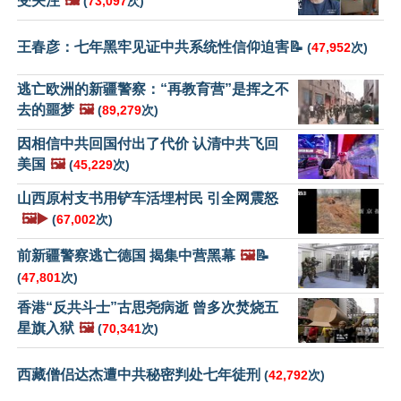
受关注
🖼️
(
73,097
次)
王春彦：七年黑牢见证中共系统性信仰迫害📝
(
47,952
次)
逃亡欧洲的新疆警察：“再教育营”是挥之不
去的噩梦
🖼️
(
89,279
次)
因相信中共回国付出了代价 认清中共飞回
美国
🖼️
(
45,229
次)
山西原村支书用铲车活埋村民 引全网震怒
🖼️▶️
(
67,002
次)
前新疆警察逃亡德国 揭集中营黑幕
🖼️
📝
(
47,801
次)
香港“反共斗士”古思尧病逝 曾多次焚烧五
星旗入狱
🖼️
(
70,341
次)
西藏僧侣达杰遭中共秘密判处七年徒刑
(
42,792
次)