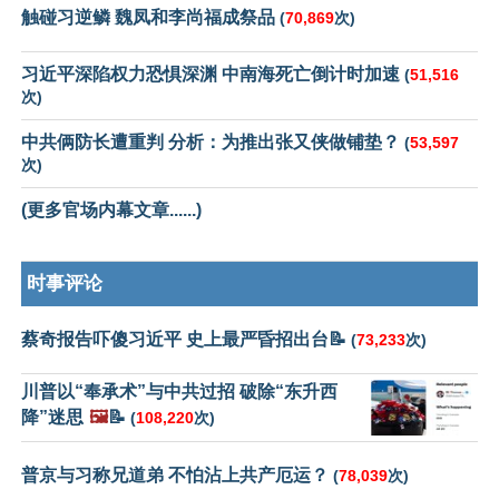
触碰习逆鳞 魏凤和李尚福成祭品
(
70,869
次)
习近平深陷权力恐惧深渊 中南海死亡倒计时加速
(
51,516
次)
中共俩防长遭重判 分析：为推出张又侠做铺垫？
(
53,597
次)
(更多官场内幕文章......)
时事评论
蔡奇报告吓傻习近平 史上最严昏招出台📝
(
73,233
次)
川普以“奉承术”与中共过招 破除“东升西
降”迷思
🖼️
📝
(
108,220
次)
普京与习称兄道弟 不怕沾上共产厄运？
(
78,039
次)