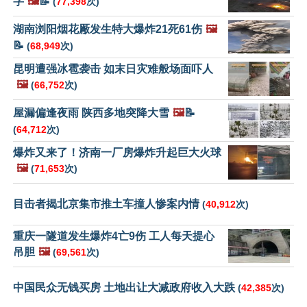
字
🖼️
📝
(
77,398
次)
湖南浏阳烟花厰发生特大爆炸21死61伤
🖼️
📝
(
68,949
次)
昆明遭强冰雹袭击 如末日灾难般场面吓人
🖼️
(
66,752
次)
屋漏偏逢夜雨 陕西多地突降大雪
🖼️
📝
(
64,712
次)
爆炸又来了！济南一厂房爆炸升起巨大火球
🖼️
(
71,653
次)
目击者揭北京集市推土车撞人惨案内情
(
40,912
次)
重庆一隧道发生爆炸4亡9伤 工人每天提心
吊胆
🖼️
(
69,561
次)
中国民众无钱买房 土地出让大减政府收入大跌
(
42,385
次)