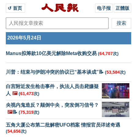
↺ 首页 
电子报
正體版
2026年5月24日
Manus拟筹款10亿美元解除Meta收购交易
(
64,707
次)
川普：结束与伊朗冲突的协议已“基本谈成”📝
(
53,584
次)
白宫附近发生枪击事件，执法人员击毙嫌疑
人
🖼️
(
61,473
次)
央视内鬼造反？颠倒中央，突发倒习信号？
🖼️
📝
(
75,319
次)
五角大厦公布第二批解密UFO档案 情报官员详述奇遇
(
54,656
次)