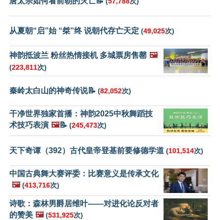
唐太宗如何看前朝的灭亡📝
(
57,788
次)
从夏朝“启”始 “桀”终 说朝代存亡天定
(
49,025
次)
神韵抵波兰 粉丝热情接机 多城票房售罄
🖼️
(
223,811
次)
秦岭太白山的神奇传说📝
(
82,052
次)
干净世界独家首播：神韵2025中秋舞蹈技
术技巧表演
🖼️
📝
(
245,473
次)
天下奇谭（392）古代皇帝登基前要修德学道
(
101,514
次)
中国古典舞大赛评委：比赛意义是传承文化
🖼️
(
413,716
次)
诗歌：森林男爵居维叶——对进化论反对者
的赞美
🖼️
(
531,925
次)