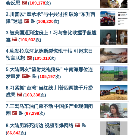
会反思
🖼️
(
109,178
次)
2.川普以“奉承术”与中共过招 破除“东升西
降”迷思
🖼️
📝
(
108,220
次)
3.被美国逼到这份上！习与鲁比欧握手超尴
尬
🖼️
(
106,933
次)
4.幼发拉底河龙脉断裂惊现干枯 引起末日
预言联想
🖼️
(
105,310
次)
5.大陆网友“箭射龙袍猪头” 中南海那位连
发噩梦
🖼️▶️
📝
(
105,197
次)
6.习紧抓“台湾”当红线 川普四两拨千斤捞
成果
🖼️
(
103,338
次)
7.三驾马车油门踩不动 中国多产业现倒闭
潮
🖼️
📝
(
87,298
次)
8.大陆男猝死街边 视频引爆网络
🖼️
📝
(
86,842
次)