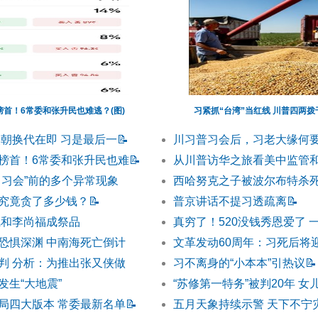
首！6常委和张升民也难逃？(图)
习紧抓“台湾”当红线 川普四两
改朝换代在即 习是最后一
📝
川习普习会后，习老大缘何
榜首！6常委和张升民也难
📝
从川普访华之旅看美中监管
川习会”前的多个异常现象
西哈努克之子被波尔布特杀
究竟贪了多少钱？
📝
普京讲话不提习透疏离
📝
凤和李尚福成祭品
真穷了！520没钱秀恩爱了 
恐惧深渊 中南海死亡倒计
文革发动60周年：习死后将
判 分析：为推出张又侠做
习不离身的“小本本”引热议
📝
发生“大地震”
“苏修第一特务”被判20年 女
局四大版本 常委最新名单
📝
五月天象持续示警 天下不宁