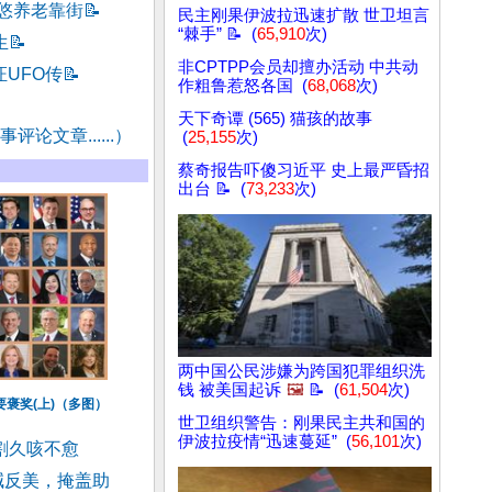
忽悠养老靠街
📝
民主刚果伊波拉迅速扩散 世卫坦言
“棘手” 📝 (
65,910
次)
生
📝
非CPTPP会员却擅办活动 中共动
证UFO传
📝
作粗鲁惹怒各国 (
68,068
次)
天下奇谭 (565) 猫孩的故事
评论文章......）
(
25,155
次)
蔡奇报告吓傻习近平 史上最严昏招
出台 📝 (
73,233
次)
两中国公民涉嫌为跨国犯罪组织洗
钱 被美国起诉
🖼️
📝 (
61,504
次)
要褒奖(上)（多图）
世卫组织警告：刚果民主共和国的
伊波拉疫情“迅速蔓延” (
56,101
次)
割久咳不愈
喊反美，掩盖助