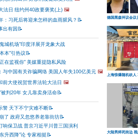
大法日 纽约州40政要褒奖(上)
🖼️
德国黑森州议会议
周年：习死后将迎来怎样的血雨腥风？
📝
事出有因
📝
“鬼城机场”印度洋展开龙象大战
本本”引热议
📝
正在监视你” 美媒重提隐私风险
：与中国有关诈骗网络 美国人年失100亿美元
🖼️
上海惊爆随机砍人 
和前大使祝贺世界法轮大法日
🖼️
”被判20年 女儿靠卖身活命
📝
示警 天下不宁灾难不断
📝
保崩了 政府又忽悠养老靠街坊
📝
打响保卫战 普京习近平川普三国演利
大陆男猝死街边 
东升西降”论 专家相挺
📝