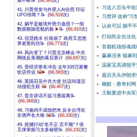
难不断📝 (
66,985
次)
习送八百头牛给
41. 川普突发与外星人AI合照 印证
UFO传闻？📝 (
66,918
次)
习禁评 改称“习
42. 躺平是被境外势力蛊惑？一组
认命可以 躺平
数据狠抽党魁的脸
▶️
📝 (
66,910
次)
打劫民企合法化
43. 信贷跳水 社保崩了 政府又忽悠
养老靠街坊📝 (
66,773
次)
首都机场惊魂戏
44. 风向变了？川普北京峰会 中共
赢麻没来 输麻到
网络反美潮的幕后算计 (
66,697
次)
温家宝高调报平
45. 受经济寒冬冲击 去年339万家餐
饮店停业
🖼️▶️
(
66,569
次)
最后关头伊朗求
46. 英国召见中共大使 抗议间谍活
幽默：蔡奇封网
动侵犯主权
🖼️
(
66,407
次)
王毅要进中央军
47. 普京讲话不提习透疏离📝
(
66,368
次)
48. 习偷鸡不成蚀把米 反令台湾在
非洲声名大噪
🖼️
📝 (
66,330
次)
49. 抓捕行动“名不正 言不顺”？张
又侠掌握习太多秘密📝 (
66,192
次)