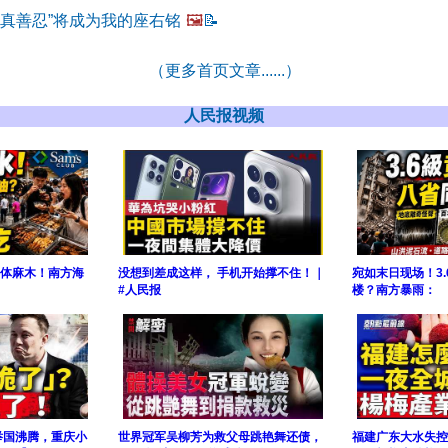
“真善忍”将成为我的座右铭
🖼️
📝
（更多首页文章......）
人民报视频
集体麻木！南方海
没想到差成这样， 手机开始撑不住！｜
宛如末日现场！3
#人民报
楼？南方暴雨：
举国沸腾，重庆小
世界冠军吴柳芳为救父母跳艳舞还债，
福建广东大水失控