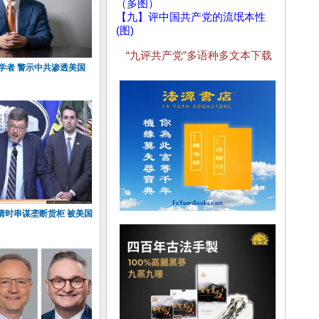
（多图）
【九】评中国共产党的流氓本性
(图)
“九评共产党”多语种多文本下载
学者 警示中共渗透美国
情时串谋垄断货柜 被美国