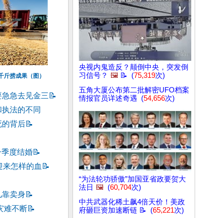
央视内鬼造反？颠倒中央，突发倒
习信号？
🖼️
📝 (
75,319
次)
拨千斤捞成果（图）
五角大厦公布第二批解密UFO档案
要急急去见金三
📝
情报官员详述奇遇 (
54,656
次)
和执法的不同
死的背后
📝
一季度结婚
📝
迎来怎样的血
📝
“为法轮功骄傲”加国亚省政要贺大
法日
🖼️
(
60,704
次)
儿靠卖身
📝
中共武器化稀土飙4倍天价！美政
灾难不断
📝
府砸巨资加速断链 📝 (
65,221
次)