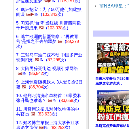
那位连发噩梦
🖼️▶️
📝 (
105,197
次)
前NBA球星：
4. 疯狂挖宝！为了50万他们如此抓
间谍
🖼️▶️
📝 (
103,343
次)
5. 习紧抓“台湾”当红线 川普四两拨
千斤捞成果
🖼️
(
103,338
次)
6. 逃亡欧洲的新疆警察：“再教育
营”是挥之不去的噩梦
🖼️
(
89,279
次)
7. 三驾马车油门踩不动 中国多产业
现倒闭潮
🖼️
📝 (
87,298
次)
8. 大陆男猝死街边 视频引爆网络
🖼️
📝 (
86,842
次)
自来水变酱油？520
9. 上海惊爆随机砍人 3人受伤含2日
底隧道变游泳池，
籍
🖼️
(
85,704
次)
10. 他列习清洗名单榜首！6常委和
张升民也难逃？
🖼️
📝 (
83,658
次)
11. 川普用这招儿对付吃特供的中
共官员
🖼️
(
83,633
次)
12. 知名博主举报上海大学长江学
马斯克点赞重庆东站
者论文造假
🖼️
📝 (
83,253
次)