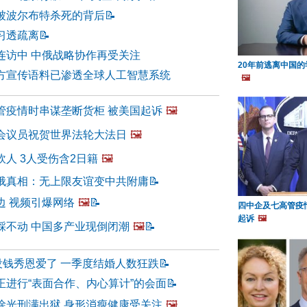
被波尔布特杀死的背后
📝
习透疏离
📝
连访中 中俄战略协作再受关注
20年前逃离中国的
方宣传语料已渗透全球人工智慧系统
🖼️
管疫情时串谋垄断货柜 被美国起诉
🖼️
会议员祝贺世界法轮大法日
🖼️
人 3人受伤含2日籍
🖼️
俄真相：无上限友谊变中共附庸
📝
边 视频引爆网络
🖼️
📝
四中企及七高管疫
起诉
🖼️
踩不动 中国多产业现倒闭潮
🖼️
📝
没钱秀恩爱了 一季度结婚人数狂跌
📝
正进行“表面合作、内心算计”的会面
📝
徐光刑满出狱 身形消瘦健康受关注
🖼️