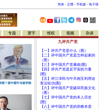
简体
-
正體
-
手机版
-
电子报
专题
寰宇
维权
视频
杂谈
九评共产党
【一】评共产党是什么（图）
【二】评中国共产党是怎样起家的
（图）
【三】评中国共产党暴政(图)
【四】评共产党是反宇宙的力量
(图)
【五】评江泽民与中共相互利用迫
华团？派中国牛马留学朝
害法轮功(图)
【六】评中国共产党破坏民族文化
（图）
【七】评中国共产党的杀人历史
(图)
【八】评中国共产党的邪教本质