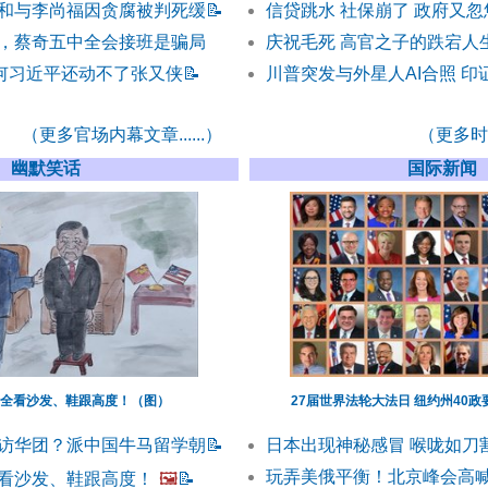
和与李尚福因贪腐被判死缓
📝
信贷跳水 社保崩了 政府又
，蔡奇五中全会接班是骗局
庆祝毛死 高官之子的跌宕人
为何习近平还动不了张又侠
📝
川普突发与外星人AI合照 印
（更多官场内幕文章......）
（更多时事
幽默笑话
国际新闻
全看沙发、鞋跟高度！（图）
27届世界法轮大法日 纽约州40政
访华团？派中国牛马留学朝
📝
日本出现神秘感冒 喉咙如刀
玩弄美俄平衡！北京峰会高
看沙发、鞋跟高度！
🖼️
📝