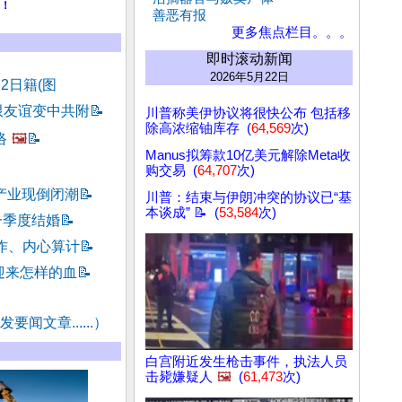
！
善恶有报
更多焦点栏目。。。
即时滚动新闻
2026年5月22日
2日籍(图
限友谊变中共附
📝
川普称美伊协议将很快公布 包括移
除高浓缩铀库存 (
64,569
次)
络
🖼️
📝
Manus拟筹款10亿美元解除Meta收
购交易 (
64,707
次)
产业现倒闭潮
📝
川普：结束与伊朗冲突的协议已“基
本谈成” 📝 (
53,584
次)
一季度结婚
📝
作、内心算计
📝
迎来怎样的血
📝
要闻文章......）
白宫附近发生枪击事件，执法人员
击毙嫌疑人
🖼️
(
61,473
次)