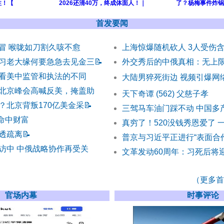
注！【
2026还清40万，终成体面人！｜
了？杨梅事件炸锅
首发要闻
冒 喉咙如刀割久咳不愈
上海惊爆随机砍人 3人受伤含
习老大缘何要急急去见金三
📝
外交秀后的中俄真相：无上
看美中监管和执法的不同
大陆男猝死街边 视频引爆网
北京峰会高喊反美，掩盖助
天下奇谭 (562) 父慈子孝
？北京背叛170亿美金采
📝
三驾马车油门踩不动 中国多
) 命中财富
真穷了！520没钱秀恩爱了 
透疏离
📝
普京与习近平正进行“表面合
访中 中俄战略协作再受关
文革发动60周年：习死后将
（更多首发
官场内幕
时事评论