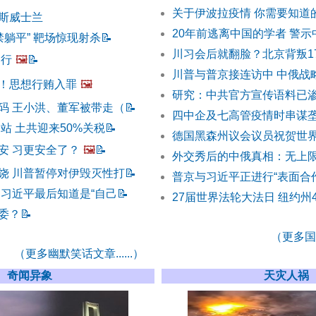
关于伊波拉疫情 你需要知道
斯威士兰
20年前逃离中国的学者 警
禁躺平” 靶场惊现射杀
📝
川习会后就翻脸？北京背叛1
不行
🖼️
📝
川普与普京接连访中 中俄战
！思想行贿入罪
🖼️
研究：中共官方宣传语料已
码 王小洪、董军被带走（
📝
四中企及七高管疫情时串谋垄
站 土共迎来50%关税
📝
德国黑森州议会议员祝贺世
安 习更安全了？
🖼️
📝
外交秀后的中俄真相：无上
饶 川普暂停对伊毁灭性打
📝
普京与习近平正进行“表面合
 习近平最后知道是“自己
📝
27届世界法轮大法日 纽约州
委？
📝
（更多国际
（更多幽默笑话文章......）
奇闻异象
天灾人祸