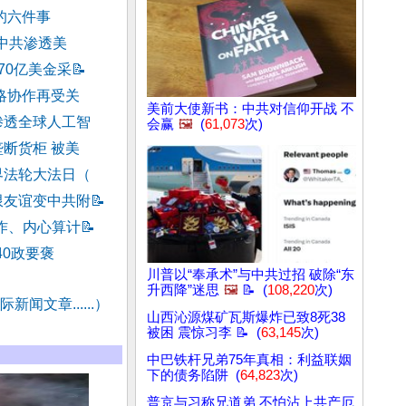
的六件事
示中共渗透美
70亿美金采
📝
略协作再受关
美前大使新书：中共对信仰开战 不
渗透全球人工智
会赢
🖼️
(
61,073
次)
断货柜 被美
界法轮大法日（
限友谊变中共附
📝
作、内心算计
📝
40政要褒
川普以“奉承术”与中共过招 破除“东
升西降”迷思
🖼️
📝 (
108,220
次)
新闻文章......）
山西沁源煤矿瓦斯爆炸已致8死38
被困 震惊习李 📝 (
63,145
次)
中巴铁杆兄弟75年真相：利益联姻
下的债务陷阱 (
64,823
次)
普京与习称兄道弟 不怕沾上共产厄