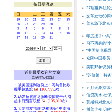
按日期流览
27届世界法轮
日
一
二
三
四
五
六
文革发动60
19
20
21
22
23
24
25
普京急飞北京
26
27
28
29
30
1
2
3
4
5
6
7
8
9
10
11
12
13
14
15
16
印度接手中共
17
18
19
20
21
习不离身的“小
“中国制电视恐
众院中国委员
美联邦参议员
近期最受欢迎的文章
“苏修第一特务
2026年5月22日
1. 被美国逼到这份上！习与鲁比欧
五月天象持续
握手超尴尬
🖼️
(
106,933
次)
信贷跳水 社
2. 幼发拉底河龙脉断裂惊现干枯 引
起末日预言联想
🖼️
(
105,310
次)
莫斯科对北京
3. 大陆网友“箭射龙袍猪头” 中南海
川普连夜反驳“