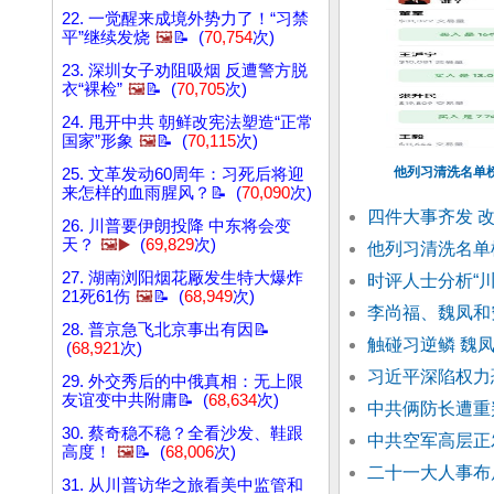
22. 一觉醒来成境外势力了！“习禁
平”继续发烧
🖼️
📝 (
70,754
次)
23. 深圳女子劝阻吸烟 反遭警方脱
衣“裸检”
🖼️
📝 (
70,705
次)
24. 甩开中共 朝鲜改宪法塑造“正常
国家”形象
🖼️
📝 (
70,115
次)
他列习清洗名单榜
25. 文革发动60周年：习死后将迎
来怎样的血雨腥风？📝 (
70,090
次)
四件大事齐发 
26. 川普要伊朗投降 中东将会变
天？
🖼️▶️
(
69,829
次)
他列习清洗名单
27. 湖南浏阳烟花厰发生特大爆炸
时评人士分析“
21死61伤
🖼️
📝 (
68,949
次)
李尚福、魏凤和
28. 普京急飞北京事出有因📝
触碰习逆鳞 魏
(
68,921
次)
习近平深陷权力
29. 外交秀后的中俄真相：无上限
友谊变中共附庸📝 (
68,634
次)
中共俩防长遭重
30. 蔡奇稳不稳？全看沙发、鞋跟
中共空军高层正
高度！
🖼️
📝 (
68,006
次)
二十一大人事布
31. 从川普访华之旅看美中监管和