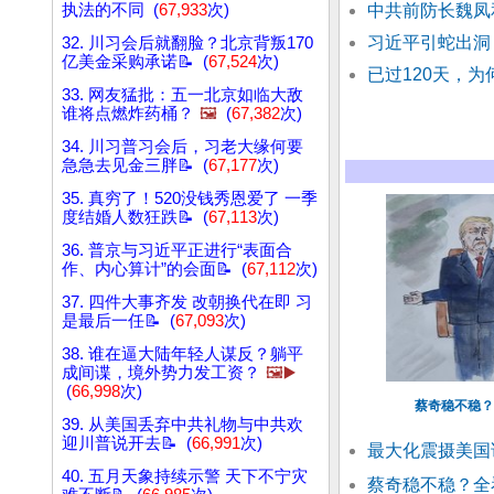
执法的不同 (
67,933
次)
中共前防长魏凤
习近平引蛇出洞
32. 川习会后就翻脸？北京背叛170
亿美金采购承诺📝 (
67,524
次)
已过120天，
33. 网友猛批：五一北京如临大敌
谁将点燃炸药桶？
🖼️
(
67,382
次)
34. 川习普习会后，习老大缘何要
急急去见金三胖📝 (
67,177
次)
35. 真穷了！520没钱秀恩爱了 一季
度结婚人数狂跌📝 (
67,113
次)
36. 普京与习近平正进行“表面合
作、内心算计”的会面📝 (
67,112
次)
37. 四件大事齐发 改朝换代在即 习
是最后一任📝 (
67,093
次)
38. 谁在逼大陆年轻人谋反？躺平
成间谍，境外势力发工资？
🖼️▶️
(
66,998
次)
蔡奇稳不稳？
39. 从美国丢弃中共礼物与中共欢
迎川普说开去📝 (
66,991
次)
最大化震摄美国
40. 五月天象持续示警 天下不宁灾
蔡奇稳不稳？全