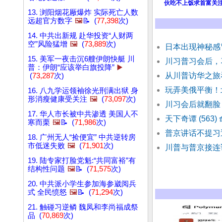
伙吃不上饭求首富关
13. 浏阳烟花厰爆炸 实际死亡人数
远超官方数字
🖼️
📝 (
77,398
次)
14. 中共出新规 赴华投资“人财两
空”风险猛增
🖼️
(
73,889
次)
日本出现神秘感
15. 美军一夜击沉6艘伊朗快艇 川
川习普习会后，
普：伊朗“应该举白旗投降”
▶️
从川普访华之旅
(
73,287
次)
玩弄美俄平衡！
16. 八九学运领袖徐光刑满出狱 身
形消瘦健康受关注
🖼️
(
73,097
次)
川习会后就翻脸
17. 华人市长被中共渗透 美国人不
天下奇谭 (563
寒而栗
🖼️
📝 (
71,986
次)
普京讲话不提习
18. 广州无人“捡便宜” 中共逆转房
市低迷失败
🖼️
(
71,901
次)
川普与普京接连
19. 陆专家打脸党魁:“共同富裕”有
结构性问题
🖼️
📝 (
71,575
次)
20. 中共派小学生参加海参崴阅兵
式 全民愤怒
🖼️
📝 (
71,294
次)
21. 触碰习逆鳞 魏凤和李尚福成祭
品 (
70,869
次)