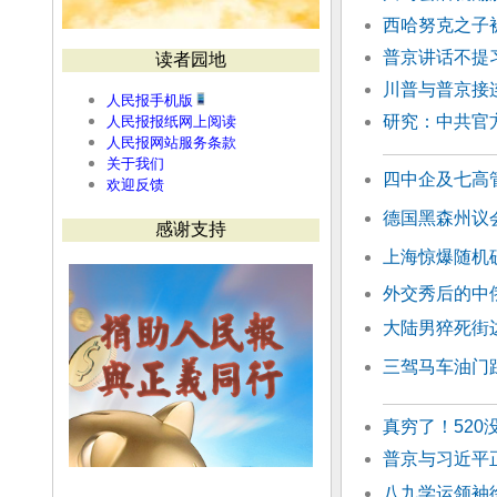
西哈努克之子
普京讲话不提
读者园地
川普与普京接
人民报手机版
研究：中共官
人民报报纸网上阅读
人民报网站服务条款
关于我们
四中企及七高
欢迎反馈
德国黑森州议
感谢支持
上海惊爆随机砍
外交秀后的中
大陆男猝死街
三驾马车油门
真穷了！520
普京与习近平
八九学运领袖