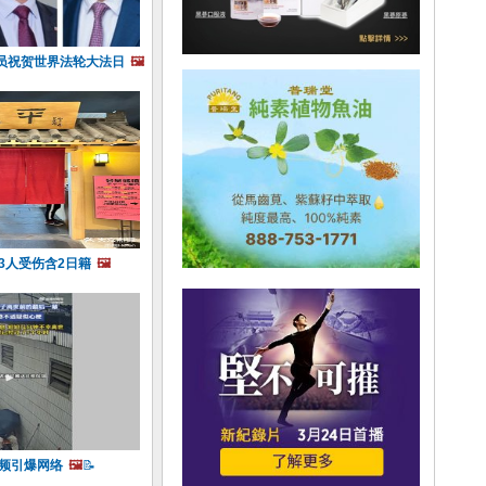
员祝贺世界法轮大法日
🖼️
3人受伤含2日籍
🖼️
视频引爆网络
🖼️
📝