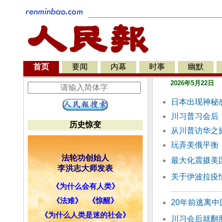
首页
要闻
内幕
时事
幽默
2026年5月22日
日本出现神秘
川习普习会后
历史惊变
从川普访华之
玩弄美俄平衡
法轮功创始人
最大化震摄美
李洪志大师发表
关于伊波拉疫
《为什么会有人类》
《法难》
《惊醒》
20年前逃离中
《为什么人类是迷的社会》
川习会后就翻