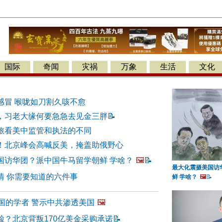
国际
奇闻
灾祸
万象
生活
文化
感冒 喉咙如刀割久咳不愈
，习老大缘何要急急去见金三胖
📝
旅看美中监管和执法的不同
！北京峰会高喊反美，掩盖助俄野心
国访华团？派中国牛马留学朝鲜 学啥？
🖼️
📝
最大化震摄美国访
情 你需要知道的六件事
鲜 学啥？
🖼️
📝
国的学者 警示中共渗透美国
🖼️
脸？北京背叛170亿美金采购承诺
📝