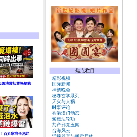
焦点栏目
精彩视频
.6级地震却震塌整栋
国际新闻
神韵晚会
秘卷玄学系列
天灾与人祸
时事评论
香港澳门动态
聚焦法轮功
共产邪党丑闻
台海风云
！百姓家当全泡烂
活摘器官与贩卖尸体