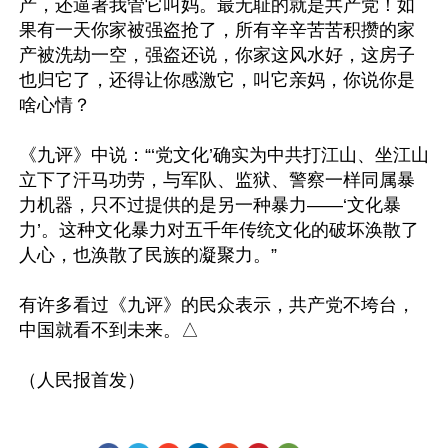
产，还逼著我管它叫妈。最无耻的就是共产党！如
果有一天你家被强盗抢了，所有辛辛苦苦积攒的家
产被洗劫一空，强盗还说，你家这风水好，这房子
也归它了，还得让你感激它，叫它亲妈，你说你是
啥心情？

《九评》中说：“‘党文化’确实为中共打江山、坐江山
立下了汗马功劳，与军队、监狱、警察一样同属暴
力机器，只不过提供的是另一种暴力——‘文化暴
力’。这种文化暴力对五千年传统文化的破坏涣散了
人心，也涣散了民族的凝聚力。”

有许多看过《九评》的民众表示，共产党不垮台，
中国就看不到未来。△
