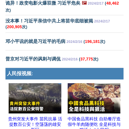
诡异！政变电影火爆双微 习近平危矣
🖼️
(
48,462
2024/2/17
次)
没本事！习近平亲信中共上将苗华底细被揭
2024/2/17
(
200,905
次)
邓小平说的就是习近平的毛病
(
196,181
次)
2024/2/16
普京对习近平的讽刺与调侃
(
37,775
次)
2024/2/16
人民报视频:
贵州突发大事件 苗民抗暴 活
中国食品黑科技 自助餐厅造
捉数百公安！空荡荡的雄安
假牛羊肉随便吃 全是科技与