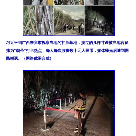
习近平到广西来宾巿视察当地的甘蔗基地，摸过的几棵甘蔗被当地官员
捧为“朝圣”打卡热点，每人每次收费数十元人民币，媒体曝光后遭到网
民嘲讽。（网络截图合成）