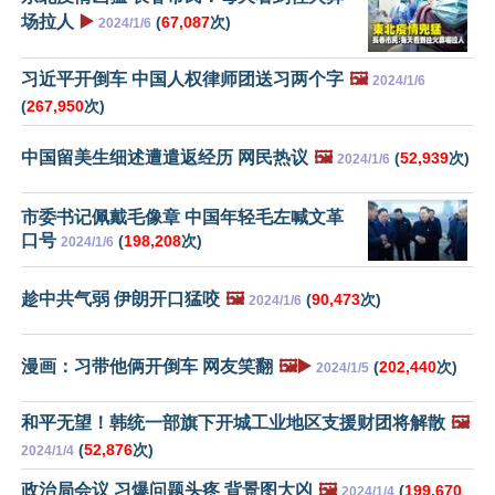
场拉人
▶️
(
67,087
次)
2024/1/6
习近平开倒车 中国人权律师团送习两个字
🖼️
2024/1/6
(
267,950
次)
中国留美生细述遭遣返经历 网民热议
🖼️
(
52,939
次)
2024/1/6
市委书记佩戴毛像章 中国年轻毛左喊文革
口号
(
198,208
次)
2024/1/6
趁中共气弱 伊朗开口猛咬
🖼️
(
90,473
次)
2024/1/6
漫画：习带他俩开倒车 网友笑翻
🖼️▶️
(
202,440
次)
2024/1/5
和平无望！韩统一部旗下开城工业地区支援财团将解散
🖼️
(
52,876
次)
2024/1/4
政治局会议 习爆问题头疼 背景图大凶
🖼️
(
199,670
2024/1/4