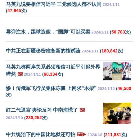
马英九说要相信习近平 三党候选人都不认同
2024/1/11
(
47,945
次)
导弹注水，踢球造假，“国脚”可以买卖
(
50,783
次)
2024/1/11
中共正在新疆秘密准备新的核试验
(
180,842
次)
2024/1/11
马英九称两岸关系必须相信习近平引起外界
哗然
🖼️
(
60,334
次)
2024/1/11
惨！传俄军飞行员集体冻僵 上网求“木柴”
(
46,500
2024/1/10
次)
红二代逼宫 舆论反习 中南海慌了
🖼️
(
230,252
次)
2024/1/10
中共统治下的中国比地狱还可怕
🖼️▶️
(
211,831
次)
2024/1/8