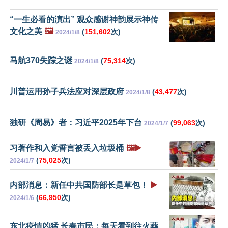
“一生必看的演出” 观众感谢神韵展示神传
文化之美
🖼️
(
151,602
次)
2024/1/8
马航370失踪之谜
(
75,314
次)
2024/1/8
川普运用孙子兵法应对深层政府
(
43,477
次)
2024/1/8
独研《周易》者：习近平2025年下台
(
99,063
次)
2024/1/7
习著作和入党誓言被丢入垃圾桶
🖼️▶️
(
75,025
次)
2024/1/7
内部消息：新任中共国防部长是草包！
▶️
(
66,950
次)
2024/1/6
东北疫情凶猛 长春市民：每天看到往火葬