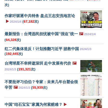
次)
作家吁驱逐中共特务 盘点王志安洗地言论
▶️
(
67,182
次)
2024/1/4
最新报告：台湾选民担忧被中国“强迫”统一
🖼️
2024/1/4
(
64,328
次)
红二代集体造反！计划推翻习近平 拯救中国
2024/1/3
(
192,445
次)
台湾球星不幸猝逝深圳 赴中发展有代价
🖼️
(
191,321
次)
2024/1/3
不要批评习伯伯？专家：未来几年台塑会很
辛苦
🖼️
(
55,939
次)
2024/1/3
中国“结石宝宝”家属为何索赔难？
▶️