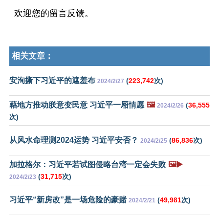
欢迎您的留言反馈。
相关文章：
安洵撕下习近平的遮羞布
(
223,742
次)
2024/2/27
藉地方推动朕意变民意 习近平一厢情愿
🖼️
(
36,555
2024/2/26
次)
从风水命理测2024运势 习近平安否？
(
86,836
次)
2024/2/25
加拉格尔：习近平若试图侵略台湾一定会失败
🖼️▶️
(
31,715
次)
2024/2/23
习近平“新房改”是一场危险的豪赌
(
49,981
次)
2024/2/21