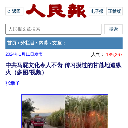
↺ 返回 
电子报
正體版
首页
分栏目
内幕
文章
›
›
›
：
2024年1月11日
发表
人气：
185,267
中共马屁文化令人不齿 传习摸过的甘蔗地遭纵
火（多图/视频）
张幸子