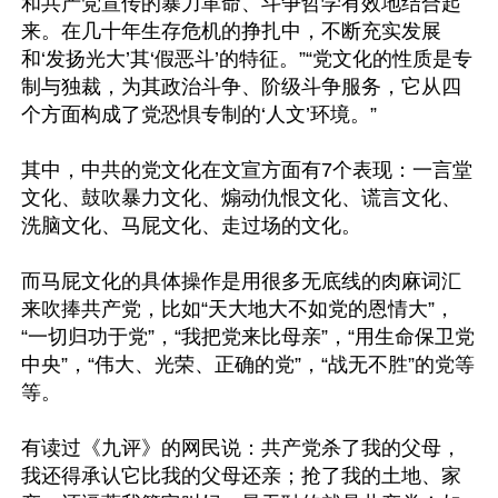
和共产党宣传的暴力革命、斗争哲学有效地结合起
来。在几十年生存危机的挣扎中，不断充实发展
和‘发扬光大’其‘假恶斗’的特征。”“党文化的性质是专
制与独裁，为其政治斗争、阶级斗争服务，它从四
个方面构成了党恐惧专制的‘人文’环境。”

其中，中共的党文化在文宣方面有7个表现：一言堂
文化、鼓吹暴力文化、煽动仇恨文化、谎言文化、
洗脑文化、马屁文化、走过场的文化。

而马屁文化的具体操作是用很多无底线的肉麻词汇
来吹捧共产党，比如“天大地大不如党的恩情大”，
“一切归功于党”，“我把党来比母亲”，“用生命保卫党
中央”，“伟大、光荣、正确的党”，“战无不胜”的党等
等。

有读过《九评》的网民说：共产党杀了我的父母，
我还得承认它比我的父母还亲；抢了我的土地、家