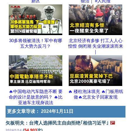
新区
狠活｜ #人民报
30多将领被清洗！军中有哪
北京经济有多惨 打工人人心
五大势力反习？
惶惶 倒闭潮 失业潮滚滚而来
｜
🔥中国电动汽车隐患不断 要
🔥 楼柱泡沫填充 🔥门板用纸
命的设计是故意的吗？ 🔥比
做🔥北京女子回家发现
亚迪车主现身说法
更多文章导读：
2024年1月11日
矢板明夫：台湾人选择民主自由拒绝｢相信习近平｣
🖼️
(
54,903
次)
2024/1/14