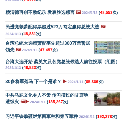
赖清德再创不败纪录 发表胜选感言
🖼️
(
48,553
次)
2024/1/13
民进党赖萧配得票超过523万笃定赢得总统大选
🖼️
(
48,881
次)
2024/1/13
台湾总统大选赖萧配率先超过300万票暂居
领先
🖼️
(
47,457
次)
2024/1/13
台湾大选开始 蔡英文及各党总统候选人前往投票（组图）
(
48,823
次)
2024/1/13
30多将军落马 下一个是谁？
▶️
(
65,369
次)
2024/1/11
中共马屁文化令人不齿 传习摸过的甘蔗地
遭纵火
🖼️▶️
(
185,267
次)
2024/1/11
习近平铁拳砸烂第四军种和第五军种
(
192,278
次)
2024/1/11