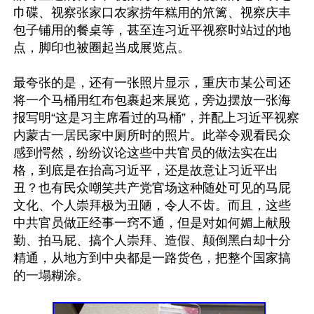
巾碟、视察张家口农家捞年糕用的笊篱、视察庆丰
包子铺用的餐桌等，甚至连习近平视察时站过的地
点，脚印也被圈起当成展览点。

最夸张的是，还有一张照片显示，重庆市某公司还
将一个马桶用红布包裹起来展览，旁边摆放一张海
报写明“这是习主席看过的马桶”，并配上习近平视察
内蒙古一居民家中厕所时的照片。此举令观看民众
感到愕然，纷纷议论这些中共官员的做法实在出
格，到底是在抬高习近平，还是故意让习近平出
丑？也有民众嘲笑共产党官场这种随处可见的马屁
文化、个人崇拜极为丑陋，令人不齿。而且，这些
中共官员做正经事一窍不通，但是对如何媚上献殷
勤、拍马屁、搞个人崇拜、造假、颠倒黑白却十分
精通，从地方到中央都是一路货色，把整个国家搞
的一塌糊涂。
