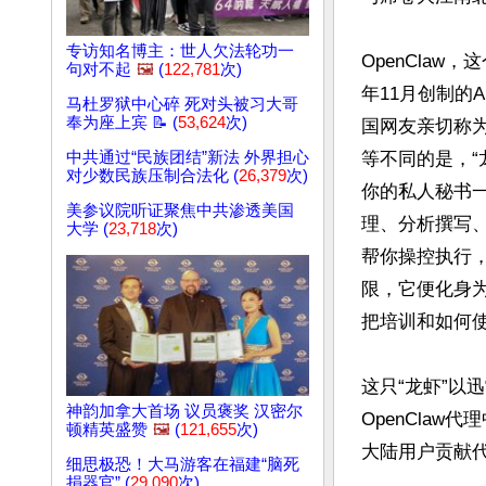
专访知名博主：世人欠法轮功一
OpenClaw，这
句对不起
🖼️
(
122,781
次)
年11月创制的
马杜罗狱中心碎 死对头被习大哥
奉为座上宾 📝 (
53,624
次)
国网友亲切称为“
中共通过“民族团结”新法 外界担心
等不同的是，“
对少数民族压制合法化 (
26,379
次)
你的私人秘书
美参议院听证聚焦中共渗透美国
理、分析撰写
大学 (
23,718
次)
帮你操控执行
限，它便化身为
把培训和如何使用
这只“龙虾”以
神韵加拿大首场 议员褒奖 汉密尔
OpenClaw
顿精英盛赞
🖼️
(
121,655
次)
大陆用户贡献代
细思极恐！大马游客在福建“脑死
捐器官” (
29,090
次)