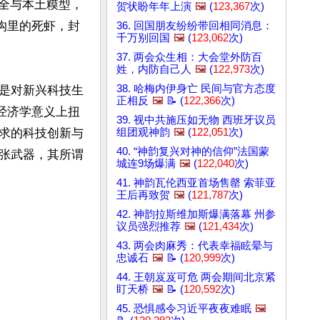
安全与本土糢型，
贺状盼年年上演
🖼️
(
123,367
次)
沟里的死虾，封
36. 回国朋友纷纷带回相同消息：
千万别回国
🖼️
(
123,062
次)
37. 两会众生相：大会堂外防百
姓，内防自己人
🖼️
(
122,973
次)
38. 哈梅内伊身亡 民间与官方态度
是对新兴科技生
正相反
🖼️
📝 (
122,366
次)
经济学意义上扭
39. 视中共施压如无物 西班牙议员
求的科技创新与
组团观神韵
🖼️
(
122,051
次)
40. “神韵复兴对神的信仰”法国蒙
张武器，其所谓
城连9场爆满
🖼️
(
122,040
次)
41. 神韵瓦伦西亚首场售罄 索菲亚
王后再致贺
🖼️
(
121,787
次)
42. 神韵拉斯维加斯爆满落幕 州参
议员强烈推荐
🖼️
(
121,434
次)
43. 两会肉麻秀：代表幸福眩晕与
忠诚石
🖼️
📝 (
120,999
次)
44. 王朝岌岌可危 两会期间北京紧
盯天桥
🖼️
📝 (
120,592
次)
45. 恐惧感令习近平夜夜难眠
🖼️