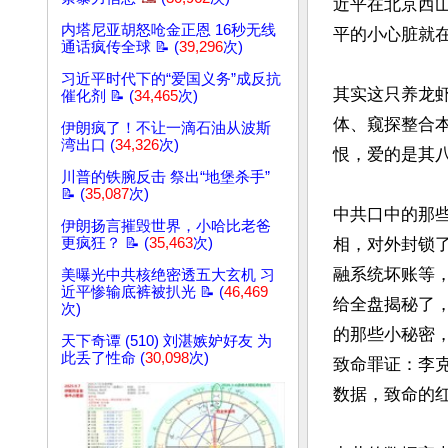
近平在北京西
内塔尼亚胡怒呛金正恩 16秒无线
平的小心脏就
通话疯传全球 📝 (
39,296
次)
习近平时代下的“爱国义务”成反抗
其实这只养龙虾
催化剂 📝 (
34,465
次)
体、窥探整合
伊朗疯了！不让一滴石油从波斯
湾出口 (
34,326
次)
恨，爱的是其八
川普的铁腕反击 祭出“地堡杀手”
📝 (
35,087
次)
中共口中的那
伊朗扬言摧毁世界，小哈比老爸
更疯狂？ 📝 (
35,463
次)
相，对外封锁
融系统坏账等
美曝光中共核绝密透五大玄机 习
近平惨输底裤被扒光 📝 (
46,469
给全盘揭秘了
次)
的那些小秘密
天下奇谭 (510) 刘湛嫉妒好友 为
此丢了性命 (
30,098
次)
致命罪证：李
数据，致命的红