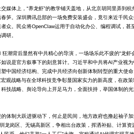
社交媒体上，“养龙虾”的教学铺天盖地，从北京胡同里弄到杭
后春笋。深圳腾讯总部的一场免费安装盛会，竟引来近千民众
者众。民众将OpenClaw运用于自动化办公、编程调试，甚
调研。

I 狂潮背后显然有中共精心的导演，一场场乐此不疲的“龙虾
不如说是官方叙事下的刻意算计。习近平和中共将AI产业视
重塑中国经济结构、完成中共经济向创新体制转型的重大使命
国家宏观战略与在全球科技竞争彰显国家实力的新高度，在政策
、科技战略、舆论导向上开足马力，全面扶持，举国体制的光
进的体制大跃进驱动下，何止是民间，地方政府也撸起袖子加
如深圳龙岗区、无锡高新区，争相出台政策，挥洒补贴、计算资