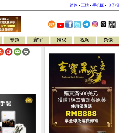
简体
-
正體
-
手机版
-
电子报
专题
寰宇
维权
视频
杂谈