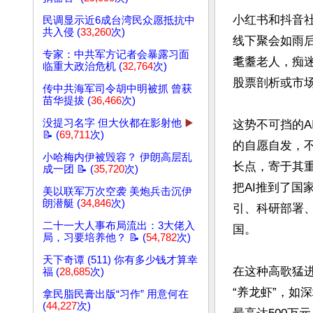
小红书和抖音
民调显示近6成台湾民众愿抵抗中
共入侵 (
33,260
次)
线下聚会如雨
专家：中共军方记者会暴露习面
耄耋老人，痴迷
临重大政治危机 (
32,764
次)
股票剖析或市场
传中共海军司令胡中明被抓 曾获
苗华提拔 (
36,466
次)
没提习名字 但大伙都在影射他
▶️
这势不可挡的A
📝 (
69,711
次)
的自愿自发，
小哈梅内伊被毁容？ 伊朗高层乱
长点，寄于其
成一团 📝 (
35,720
次)
把AI推到了
美以联军万次空袭 美炮兵击沉伊
朗潜艇 (
34,846
次)
引、科研部署
二十一大人事布局流出：3大佬入
国。

局，习要培养他？ 📝 (
54,782
次)
天下奇谭 (511) 你有多少钱才算幸
在这种高歌猛
福 (
28,685
次)
“养龙虾”，
拿民脂民膏出版“习作” 用意何在
(
44,227
次)