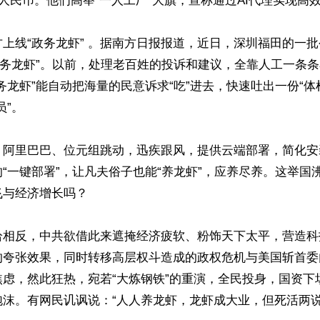
元人民币。他们高举“一人工厂”大旗，宣称通过AI代理实现高效
上线“政务龙虾” 。据南方日报报道，近日，深圳福田的一批
政务龙虾”。以前，处理老百姓的投诉和建议，全靠人工一条
务龙虾”能自动把海量的民意诉求“吃”进去，快速吐出一份“体
”。

、阿里巴巴、位元组跳动，迅疾跟风，提供云端部署，简化安
“一键部署”，让凡夫俗子也能“养龙虾”，应养尽养。这举国
与经济增长吗？

恰相反，中共欲借此来遮掩经济疲软、粉饰天下太平，营造科
的夸张效果，同时转移高层权斗造成的政权危机与美国斩首委
焦虑，然此狂热，宛若“大炼钢铁”的重演，全民投身，国资下
沫。有网民讥讽说：“人人养龙虾，龙虾成大业，但死活两说。