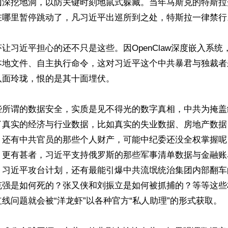
山深挖地洞，以防关键时刻地鼠式躲藏。当年马斯克的特斯拉
在哪里暂停跳动了，凡习近平出巡所到之处，特斯拉一律禁行。
让习近平担心的还不只是这些。因OpenClaw深度嵌入系统
本地文件、自主执行命令，这对习近平这个中共暴君与独裁者
面玲珑，恨的是其十面埋伏。

些所谓的数据安全，实质是见不得光的数字真相，中共为掩盖
了真实的经济与行业数据，比如真实的失业数据、房地产数据
，还有中共官员的那些个人财产，可能中纪委还没全权掌握呢，
，更有甚者，习近平支持俄罗斯的那些军事清单数据与金融账
，习近平攻台计划，还有最能引爆中共流氓统治集团内部翻车
克强是如何死的？张又侠和刘振立是如何被抓捕的？等等这些
线问题就会被“洋龙虾”以各种官方“私人助理”的形式获取。
