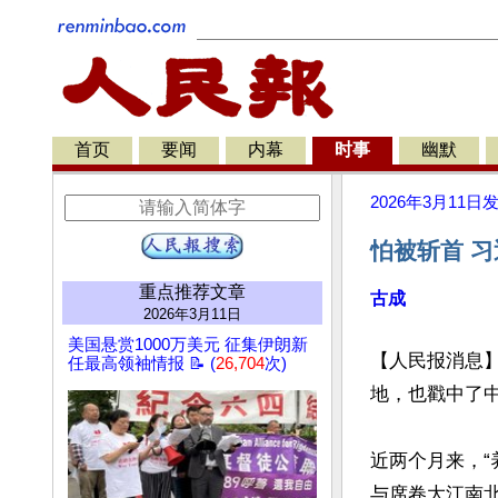
首页
要闻
内幕
时事
幽默
2026年3月11日
怕被斩首 习
重点推荐文章
古成
2026年3月11日
美国悬赏1000万美元 征集伊朗新
【人民报消息】
任最高领袖情报 📝 (
26,704
次)
地，也戳中了中
近两个月来，“
与席卷大江南北