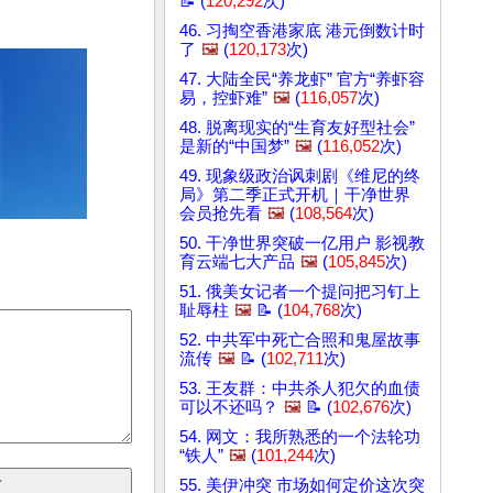
📝 (
120,292
次)
46. 习掏空香港家底 港元倒数计时
了
🖼️
(
120,173
次)
47. 大陆全民“养龙虾” 官方“养虾容
易，控虾难”
🖼️
(
116,057
次)
48. 脱离现实的“生育友好型社会”
是新的“中国梦”
🖼️
(
116,052
次)
49. 现象级政治讽刺剧《维尼的终
局》第二季正式开机｜干净世界
会员抢先看
🖼️
(
108,564
次)
50. 干净世界突破一亿用户 影视教
育云端七大产品
🖼️
(
105,845
次)
51. 俄美女记者一个提问把习钉上
耻辱柱
🖼️
📝 (
104,768
次)
52. 中共军中死亡合照和鬼屋故事
流传
🖼️
📝 (
102,711
次)
53. 王友群：中共杀人犯欠的血债
可以不还吗？
🖼️
📝 (
102,676
次)
54. 网文：我所熟悉的一个法轮功
“铁人”
🖼️
(
101,244
次)
55. 美伊冲突 市场如何定价这次突