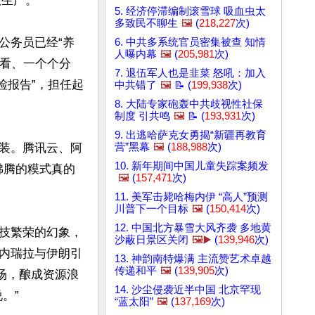
生产。

5. 经济停滞编制滚雪球 吸血虫太
多致民不聊生
🖼️
(
218,227
次)
公务员已经“养
6. 中共多系统官员密集被查 知情
人曝内幕
🖼️
(
205,981
次)
条看、一个个分
7. 退伍军人也是韭菜 怒吼：加入
检报告”，担任起
中共错了
🖼️
📝 (
199,938
次)
8. 大陆专家砲轰中共歧视性社保
制度 引共鸣
🖼️
📝 (
193,931
次)
9. 出逃哈萨克女勇揭“新疆再教育
装。腾讯云、阿
营”黑幕
🖼️
(
188,988
次)
10. 新年期间中国儿童失踪案频发
沸腾的糢式真的
🖼️
(
157,471
次)
11. 美军击毙哈梅内伊 “高人”预测
川普下一个目标
🖼️
(
150,414
次)
12. 中国北方暴雪大风齐袭 多地黄
技繁荣的幻象，
沙蔽日景区关闭
🖼️▶️
(
139,946
次)
内瑞拉与伊朗引
13. 神韵南特爆满 主流赞艺术卓越
传递和平
🖼️
(
139,905
次)
场，酿成资源浪
14. 沙尘侵袭近半中国 北京罕现
”

“蓝太阳”
🖼️
(
137,169
次)