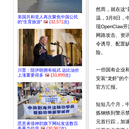
然而，就在这“
美国共和党人再次聚焦中国公民
温，3月8日
的“生育旅游”
🖼️
(
32,571
次)
现OpenCl
网路攻击、资讯
令诱导、配置
险。

一些国有企业和
川普：阻伊朗拥有核武 远比油价
上涨重要得多
🖼️
(
33,899
次)
安装“龙虾”
官方汇报。

短短几个月，
炼钢铁到警示
元首行踪，加
恶意者借神韵旗下网站发送数百
条暴力信息
🖼️
(
30,962
次)