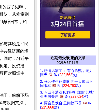
州的西子湖畔，
排队，从稚童到
至琐碎日常，如
会”与其说是平民
为中共经济新的增
近期最受欢迎的文章
。同时，习近平
2026年3月11日
制定、投资指
1. 悲情温家宝： 有心杀贼，无力
辉再次照燿中
回天
🖼️
📝 (
232,562
次)
2. 张又侠生死成谜 同一天传出不
同版本
🖼️
📝 (
224,790
次)
3. 习四年清洗101将领 自毁“长城”
油干，纷纷下场
引美国关注
🖼️
📝 (
223,624
次)
源与数据支持，
4. 两会是戏台 丑闻挖不尽
🖼️
📝
(
219,868
次)