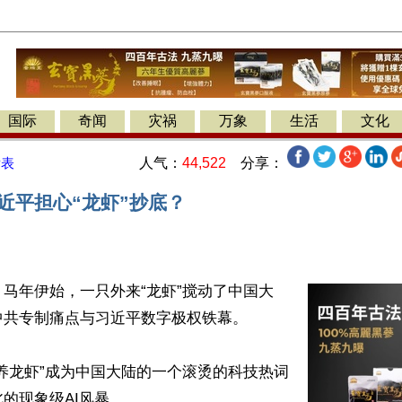
国际
奇闻
灾祸
万象
生活
文化
人气：
44,522
分享：
发表
近平担心“龙虾”抄底？
马年伊始，一只外来“龙虾”搅动了中国大
共专制痛点与习近平数字极权铁幕。

养龙虾”成为中国大陆的一个滚烫的科技热词
的现象级AI风暴。
