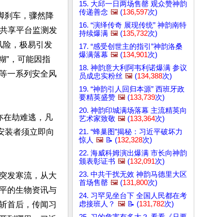
15. 大邱一日两场售罄 观众赞神韵
传递善念
🖼️
(
136,597
次)
脚刹车，骤然降
16. “演绎传奇 展现传统” 神韵南特
讯共享平台监测发
持续爆满
🖼️
(
135,732
次)
全风险，极易引发
17. “感受创世主的指引”神韵洛桑
爆满落幕
🖼️
(
134,901
次)
糊”，可能因指
18. 神韵意大利阿韦利诺爆满 参议
等一系列安全风
员成忠实粉丝
🖼️
(
134,388
次)
19. “神韵引人回归本源” 西班牙政
要精英盛赞
🖼️
(
133,739
次)
20. 神韵印城满场落幕 主流精英向
亦在劫难逃，凡
艺术家致敬
🖼️
(
133,364
次)
安装者须立即向
21. “蜂巢图”揭秘：习近平破坏力
惊人
🖼️
📝 (
132,328
次)
22. 海威科姆演出爆满 市长向神韵
颁表彰证书
🖼️
(
132,091
次)
23. 中共干扰无效 神韵马德里大区
突发寒流，从大
首场售罄
🖼️
(
131,800
次)
平的生物资讯与
24. 习罕见坐台下 全国人民都在考
斩首后，传闻习
虑接班人？
🖼️
📝 (
131,782
次)