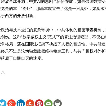
查难敌全球开源，中共AI的悲剧也恰恰在此，如果强调数据
跟党走的本土“党虾”，那基本就宣告了这是一只臭虾，如臭水
于西方的开放创新。

缘政治与技术交汇的复杂环境中，中共体制的精密审查机制，
性创伤。这种“数字威权主义”范式下的算法治理糢型，不仅在
竞争格局，还在国际法框架下挑战了人权的普适性。中共所追
最终只不过是沦为独裁政权维持稳定工具，与共产极权对外扩
落后于自毁自灭的速度。

）△
ww.renminbao.com/rmb/articles/2026/3/12/94384.html