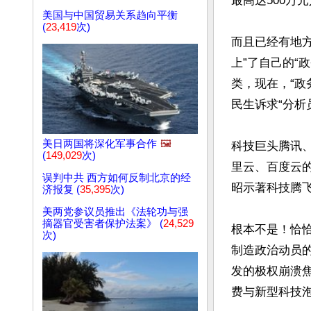
最高达500万
美国与中国贸易关系趋向平衡
(
23,419
次)
而且已经有地方
上”了自己的“
类，现在，“政
民生诉求“分析员
美日两国将深化军事合作
🖼️
科技巨头腾讯
(
149,029
次)
里云、百度云的
误判中共 西方如何反制北京的经
昭示著科技腾飞
济报复 (
35,395
次)
美两党参议员推出《法轮功与强
摘器官受害者保护法案》 (
24,529
根本不是！恰
次)
制造政治动员
发的极权崩溃
费与新型科技泡