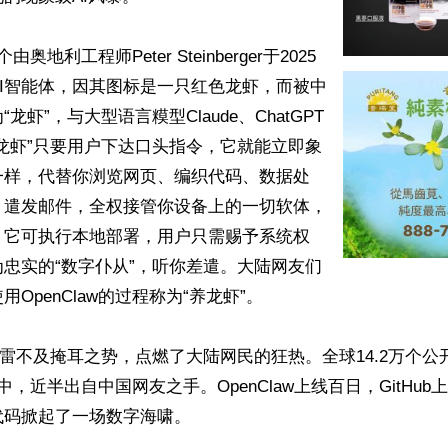
个由奥地利工程师Peter Steinberger于2025
AI智能体，因其图标是一只红色龙虾，而被中
龙虾”，与大型语言糢型Claude、ChatGPT
龙虾”只要用户下达口头指令，它就能立即象
一样，代替你浏览网页、编织代码、数据处
、遣发邮件，全权接管你设备上的一切软体，
，它可执行本地部署，用户只需赐予系统权
忠实的“数字仆从”，听你差遣。大陆网友们
OpenClaw的过程称为“养龙虾”。

迅雷不及掩耳之势，点燃了大陆网民的狂热。全球14.2万个公
代理中，近半出自中国网友之手。OpenClaw上线百日，GitHu
码掀起了一场数字海啸。
