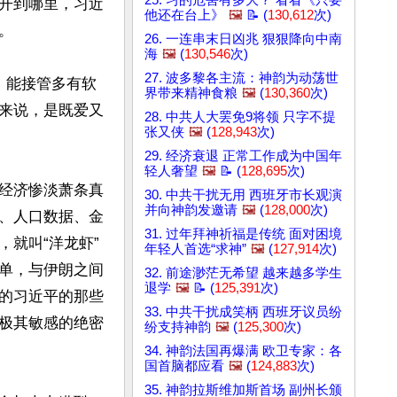
25. 习的危害有多大？ 看看《只要
开到哪里，习近
他还在台上》
🖼️
📝 (
130,612
次)


26. 一连串末日凶兆 狠狠降向中南
海
🖼️
(
130,546
次)
27. 波多黎各主流：神韵为动荡世
，能接管多有软
界带来精神食粮
🖼️
(
130,360
次)
来说，是既爱又
28. 中共人大罢免9将领 只字不提
张又侠
🖼️
(
128,943
次)
29. 经济衰退 正常工作成为中国年
轻人奢望
🖼️
📝 (
128,695
次)
经济惨淡萧条真
30. 中共干扰无用 西班牙市长观演
并向神韵发邀请
🖼️
(
128,000
次)
、人口数据、金
31. 过年拜神祈福是传统 面对困境
就叫“洋龙虾”
年轻人首选“求神”
🖼️
(
127,914
次)
单，与伊朗之间
32. 前途渺茫无希望 越来越多学生
退学
🖼️
📝 (
125,391
次)
的习近平的那些
33. 中共干扰成笑柄 西班牙议员纷
极其敏感的绝密
纷支持神韵
🖼️
(
125,300
次)
34. 神韵法国再爆满 欧卫专家：各
国首脑都应看
🖼️
(
124,883
次)
35. 神韵拉斯维加斯首场 副州长颁