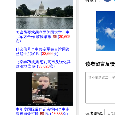
分享至：
美议员要求调查两美国大学与中
共军方合作 鼓励举报
🖼️
(
30,605
次)
什么信号？中共空军在台湾周边
已趋于沉寂 📝 (
38,666
次)
北京弄巧成拙 惩罚高市反强化其
读者留言反馈
政治地位 📝 (
33,828
次)
本年度国际最佳记者提问？中南
读者暱称:
海被当众打脸
🖼️
📝 (
49,383
次)