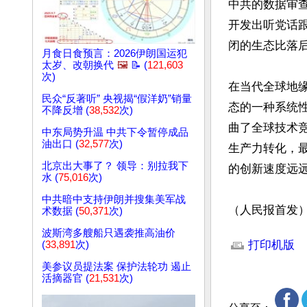
中共的数据审
开发出听党话
闭的生态比落后
月食日食预言：2026伊朗国运犯
太岁、改朝换代
🖼️
📝 (
121,603
次)
在当代全球地
民众“反著听” 央视揭“假洋奶”销量
态的一种系统
不降反增 (
38,532
次)
曲了全球技术
中东局势升温 中共下令暂停成品
油出口 (
32,577
次)
生产力转化，
北京出大事了？ 领导：别拉我下
的创新速度远远
水 (
75,016
次)
中共暗中支持伊朗并搜集美军战
（人民报首发
术数据 (
50,371
次)
文章网址: http://w
波斯湾多艘船只遇袭推高油价
打印机版
(
33,891
次)
美参议员提法案 保护法轮功 遏止
活摘器官 (
21,531
次)