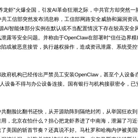
养龙虾”火爆全国，引发AI革命狂潮之际，中共官方却突然一
，中共工信部突然发布消息称，工信部网路安全威胁和漏洞资
aw开源AI智能体部分实例在默认或不当配置情况下存在较高安
泄露等安全问题。并称由于OpenClaw在部署时“信任边界糢
缺陷或被恶意接管，执行越权操作，造成资讯泄露、系统受控
政府机构已经传出严禁员工安装OpenClaw，甚至个人设备
的个人设备不得与办公设备连接。国有银行与机构接获密令，已
中共翻脸比翻书还快，从开源助阵到隔绝封闭，从举国狂欢到
禁用，北京在怕什么？担心把龙虾养进了中南海，泄漏了习近
速了美国的斩首节奏？还真说不好。马杜罗和哈梅内伊被美国