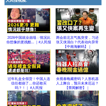
人民报视频:
2026中国就业崩塌：情况比
两会前北京气氛突变，习还
你想像的更残酷... ｜#人民报
张又侠清白？代表动向异常
【中南海解码】｜
过年礼盒全假货！中国人连
央视春晚藏密码？人形机器
信任都崩了…你还敢买
人上舞台，预示未来厄运？
吗？！｜ #人民报
【禁闻解密】｜