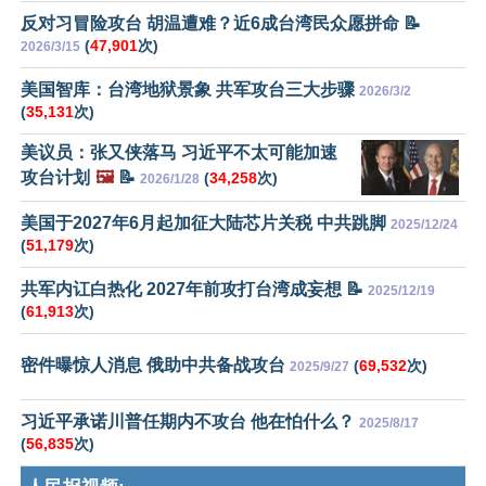
反对习冒险攻台 胡温遭难？近6成台湾民众愿拼命 📝
(
47,901
次)
2026/3/15
美国智库：台湾地狱景象 共军攻台三大步骤
2026/3/2
(
35,131
次)
美议员：张又侠落马 习近平不太可能加速
攻台计划
🖼️
📝
(
34,258
次)
2026/1/28
美国于2027年6月起加征大陆芯片关税 中共跳脚
2025/12/24
(
51,179
次)
共军内讧白热化 2027年前攻打台湾成妄想 📝
2025/12/19
(
61,913
次)
密件曝惊人消息 俄助中共备战攻台
(
69,532
次)
2025/9/27
习近平承诺川普任期内不攻台 他在怕什么？
2025/8/17
(
56,835
次)