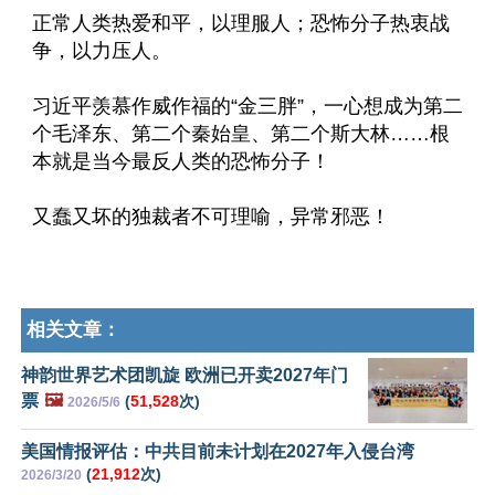
正常人类热爱和平，以理服人；恐怖分子热衷战
争，以力压人。
习近平羡慕作威作福的“金三胖”，一心想成为第二
个毛泽东、第二个秦始皇、第二个斯大林……根
本就是当今最反人类的恐怖分子！
又蠢又坏的独裁者不可理喻，异常邪恶！
相关文章：
神韵世界艺术团凯旋 欧洲已开卖2027年门
票
🖼️
(
51,528
次)
2026/5/6
美国情报评估：中共目前未计划在2027年入侵台湾
(
21,912
次)
2026/3/20