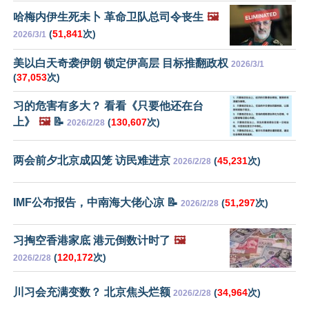
哈梅内伊生死未卜 革命卫队总司令丧生
🖼️
(
51,841
次)
2026/3/1
美以白天奇袭伊朗 锁定伊高层 目标推翻政权
2026/3/1
(
37,053
次)
习的危害有多大？ 看看《只要他还在台
上》
🖼️
📝
(
130,607
次)
2026/2/28
两会前夕北京成囚笼 访民难进京
(
45,231
次)
2026/2/28
IMF公布报告，中南海大佬心凉 📝
(
51,297
次)
2026/2/28
习掏空香港家底 港元倒数计时了
🖼️
(
120,172
次)
2026/2/28
川习会充满变数？ 北京焦头烂额
(
34,964
次)
2026/2/28