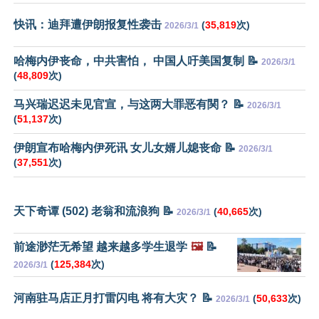
快讯：迪拜遭伊朗报复性袭击
(
35,819
次)
2026/3/1
哈梅内伊丧命，中共害怕， 中国人吁美国复制 📝
2026/3/1
(
48,809
次)
马兴瑞迟迟未见官宣，与这两大罪恶有関？ 📝
2026/3/1
(
51,137
次)
伊朗宣布哈梅内伊死讯 女儿女婿儿媳丧命 📝
2026/3/1
(
37,551
次)
天下奇谭 (502) 老翁和流浪狗 📝
(
40,665
次)
2026/3/1
前途渺茫无希望 越来越多学生退学
🖼️
📝
(
125,384
次)
2026/3/1
河南驻马店正月打雷闪电 将有大灾？ 📝
(
50,633
次)
2026/3/1