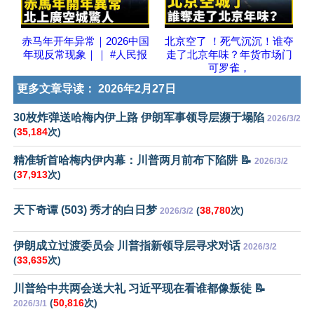
赤马年开年异常｜2026中国
北京空了 ！死气沉沉！谁夺
年现反常现象｜｜ #人民报
走了北京年味？年货市场门
可罗雀，
更多文章导读：
2026年2月27日
30枚炸弹送哈梅内伊上路 伊朗军事领导层濒于塌陷
2026/3/2
(
35,184
次)
精准斩首哈梅内伊内幕：川普两月前布下陷阱 📝
2026/3/2
(
37,913
次)
天下奇谭 (503) 秀才的白日梦
(
38,780
次)
2026/3/2
伊朗成立过渡委员会 川普指新领导层寻求对话
2026/3/2
(
33,635
次)
川普给中共两会送大礼 习近平现在看谁都像叛徒 📝
(
50,816
次)
2026/3/1