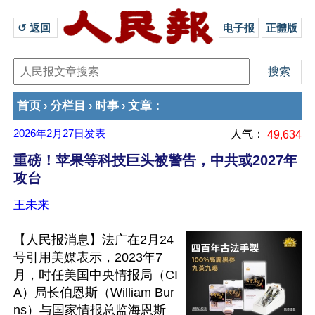
↺ 返回 
电子报
正體版
首页
分栏目
时事
文章
›
›
›
：
2026年2月27日
发表
人气：
49,634
重磅！苹果等科技巨头被警告，中共或2027年
攻台
王未来
【人民报消息】法广在2月24
号引用美媒表示，2023年7
月，时任美国中央情报局（CI
A）局长伯恩斯（William Bur
ns）与国家情报总监海恩斯