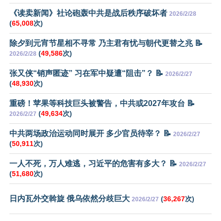
《读卖新闻》社论砲轰中共是战后秩序破坏者
2026/2/28
(
65,008
次)
除夕到元宵节星相不寻常 乃主君有忧与朝代更替之兆 📝
(
49,586
次)
2026/2/28
张又侠“销声匿迹” 习在军中疑遭“阻击”？ 📝
2026/2/27
(
48,930
次)
重磅！苹果等科技巨头被警告，中共或2027年攻台 📝
(
49,634
次)
2026/2/27
中共两场政治运动同时展开 多少官员待宰？ 📝
2026/2/27
(
50,911
次)
一人不死，万人难逃，习近平的危害有多大？ 📝
2026/2/27
(
51,680
次)
日内瓦外交斡旋 俄乌依然分歧巨大
(
36,267
次)
2026/2/27