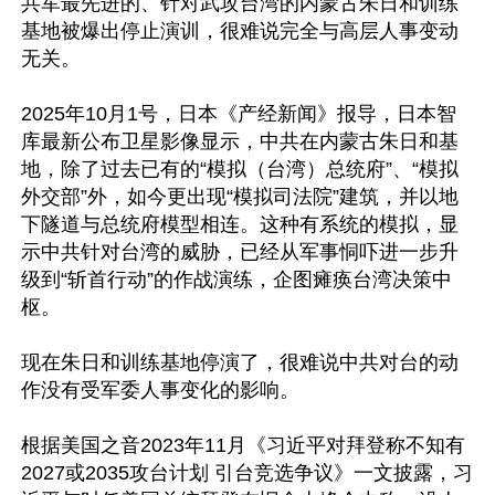
共军最先进的、针对武攻台湾的内蒙古朱日和训练
基地被爆出停止演训，很难说完全与高层人事变动
无关。

2025年10月1号，日本《产经新闻》报导，日本智
库最新公布卫星影像显示，中共在内蒙古朱日和基
地，除了过去已有的“模拟（台湾）总统府”、“模拟
外交部”外，如今更出现“模拟司法院”建筑，并以地
下隧道与总统府模型相连。这种有系统的模拟，显
示中共针对台湾的威胁，已经从军事恫吓进一步升
级到“斩首行动”的作战演练，企图瘫痪台湾决策中
枢。

现在朱日和训练基地停演了，很难说中共对台的动
作没有受军委人事变化的影响。

根据美国之音2023年11月《习近平对拜登称不知有
2027或2035攻台计划 引台竞选争议》一文披露，习