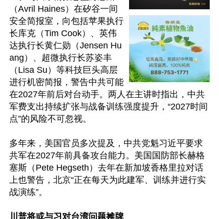
（Avril Haines）在矽谷一间
安全简报室，向包括苹果执行
长库克（Tim Cook）、英伟
达执行长黄仁勋（Jensen Hu
ang）、超微执行长苏姿丰
（Lisa Su）等科技巨头高层
进行机密简报，警告中共可能
在2027年前后对台动手。两人在主讲时指出，中共
军费支出持续扩张与战备训练强度提升，“2027时间
点”的风险不可忽视。

多年来，美国官员多次提及，中共党魁习近平要求
共军在2027年前具备攻台能力。美国国防部长赫格
塞斯（Pete Hegseth）去年在新加坡香格里拉对话
上也警告，北京“正在每天为此建军、训练并进行实
战演练”。 

川普将或与习对台湾问题摊牌