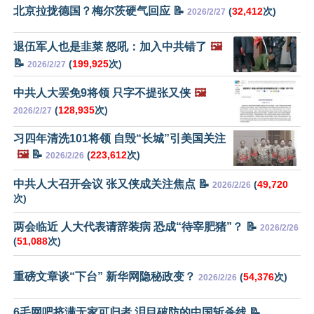
北京拉拢德国？梅尔茨硬气回应 📝
(
32,412
次)
2026/2/27
退伍军人也是韭菜 怒吼：加入中共错了
🖼️
📝
(
199,925
次)
2026/2/27
中共人大罢免9将领 只字不提张又侠
🖼️
(
128,935
次)
2026/2/27
习四年清洗101将领 自毁“长城”引美国关注
🖼️
📝
(
223,612
次)
2026/2/26
中共人大召开会议 张又侠成关注焦点 📝
(
49,720
2026/2/26
次)
两会临近 人大代表请辞装病 恐成“待宰肥猪”？ 📝
2026/2/26
(
51,088
次)
重磅文章谈“下台” 新华网隐秘政变？
(
54,376
次)
2026/2/26
6毛网吧挤满无家可归者 泪目破防的中国斩杀线 📝