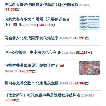
美以白天奇袭伊朗 锁定伊高层 目标推翻政权
2026/3/1
(
37,053
次)
习的危害有多大？ 看看《只要他还在台
上》
🖼️
📝
(
130,607
次)
2026/2/28
两会前夕北京成囚笼 访民难进京
(
45,231
次)
2026/2/28
IMF公布报告，中南海大佬心凉 📝
(
51,297
次)
2026/2/28
习掏空香港家底 港元倒数计时了
🖼️
(
120,172
次)
2026/2/28
川习会充满变数？ 北京焦头烂额
(
34,964
次)
2026/2/28
《读卖新闻》社论砲轰中共是战后秩序破坏者
2026/2/28
(
65,008
次)