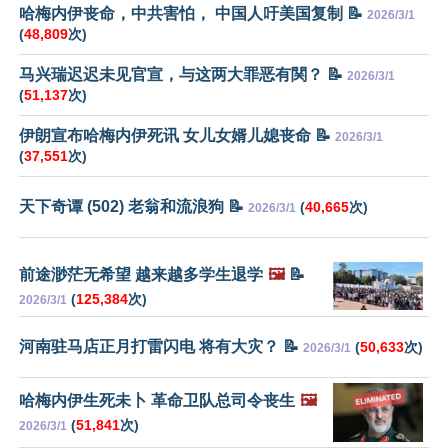
哈梅内伊丧命，中共害怕， 中国人吁美国复制 📝
2026/3/1
(
48,809
次)
马兴瑞迟迟未见官宣，与这两大罪恶有関？ 📝
2026/3/1
(
51,137
次)
伊朗宣布哈梅内伊死讯 女儿女婿儿媳丧命 📝
2026/3/1
(
37,551
次)
天下奇谭 (502) 老翁和流浪狗 📝
(
40,665
次)
2026/3/1
前途渺茫无希望 越来越多学生退学
🖼️
📝
(
125,384
次)
2026/3/1
河南驻马店正月打雷闪电 将有大灾？ 📝
(
50,633
次)
2026/3/1
哈梅内伊生死未卜 革命卫队总司令丧生
🖼️
(
51,841
次)
2026/3/1