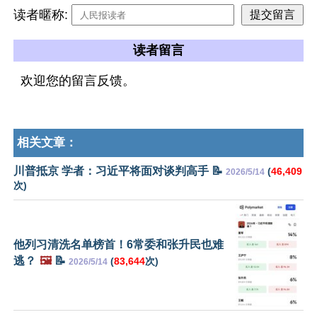
读者暱称:
读者留言
欢迎您的留言反馈。
相关文章：
川普抵京 学者：习近平将面对谈判高手 📝
(
46,409
2026/5/14
次)
他列习清洗名单榜首！6常委和张升民也难
逃？
🖼️
📝
(
83,644
次)
2026/5/14