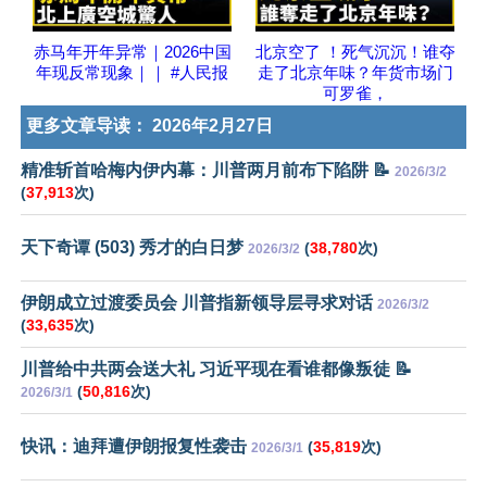
赤马年开年异常｜2026中国
北京空了 ！死气沉沉！谁夺
年现反常现象｜｜ #人民报
走了北京年味？年货市场门
可罗雀，
更多文章导读：
2026年2月27日
精准斩首哈梅内伊内幕：川普两月前布下陷阱 📝
2026/3/2
(
37,913
次)
天下奇谭 (503) 秀才的白日梦
(
38,780
次)
2026/3/2
伊朗成立过渡委员会 川普指新领导层寻求对话
2026/3/2
(
33,635
次)
川普给中共两会送大礼 习近平现在看谁都像叛徒 📝
(
50,816
次)
2026/3/1
快讯：迪拜遭伊朗报复性袭击
(
35,819
次)
2026/3/1