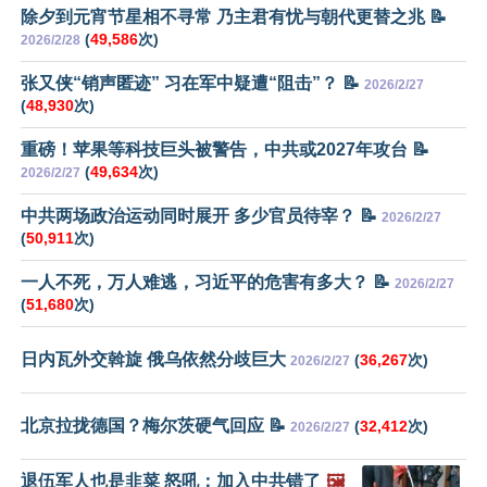
除夕到元宵节星相不寻常 乃主君有忧与朝代更替之兆 📝
(
49,586
次)
2026/2/28
张又侠“销声匿迹” 习在军中疑遭“阻击”？ 📝
2026/2/27
(
48,930
次)
重磅！苹果等科技巨头被警告，中共或2027年攻台 📝
(
49,634
次)
2026/2/27
中共两场政治运动同时展开 多少官员待宰？ 📝
2026/2/27
(
50,911
次)
一人不死，万人难逃，习近平的危害有多大？ 📝
2026/2/27
(
51,680
次)
日内瓦外交斡旋 俄乌依然分歧巨大
(
36,267
次)
2026/2/27
北京拉拢德国？梅尔茨硬气回应 📝
(
32,412
次)
2026/2/27
退伍军人也是韭菜 怒吼：加入中共错了
🖼️