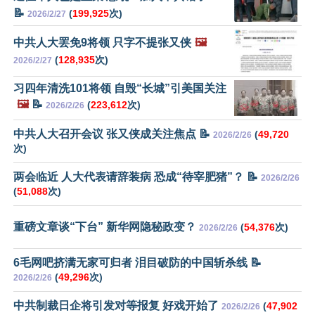
📝
(
199,925
次)
2026/2/27
中共人大罢免9将领 只字不提张又侠
🖼️
(
128,935
次)
2026/2/27
习四年清洗101将领 自毁“长城”引美国关注
🖼️
📝
(
223,612
次)
2026/2/26
中共人大召开会议 张又侠成关注焦点 📝
(
49,720
2026/2/26
次)
两会临近 人大代表请辞装病 恐成“待宰肥猪”？ 📝
2026/2/26
(
51,088
次)
重磅文章谈“下台” 新华网隐秘政变？
(
54,376
次)
2026/2/26
6毛网吧挤满无家可归者 泪目破防的中国斩杀线 📝
(
49,296
次)
2026/2/26
中共制裁日企将引发对等报复 好戏开始了
(
47,902
2026/2/26