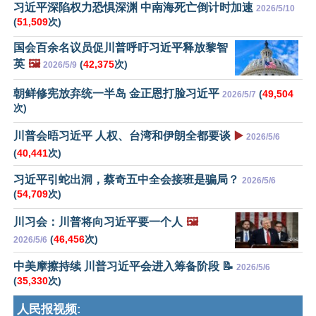
习近平深陷权力恐惧深渊 中南海死亡倒计时加速
2026/5/10
(
51,509
次)
国会百余名议员促川普呼吁习近平释放黎智
英
🖼️
(
42,375
次)
2026/5/9
朝鲜修宪放弃统一半岛 金正恩打脸习近平
(
49,504
2026/5/7
次)
川普会晤习近平 人权、台湾和伊朗全都要谈
▶️
2026/5/6
(
40,441
次)
习近平引蛇出洞，蔡奇五中全会接班是骗局？
2026/5/6
(
54,709
次)
川习会：川普将向习近平要一个人
🖼️
(
46,456
次)
2026/5/6
中美摩擦持续 川普习近平会进入筹备阶段 📝
2026/5/6
(
35,330
次)
人民报视频: