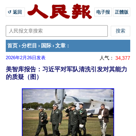
↺ 返回 
电子报
正體版
首页
分栏目
国际
文章
›
›
›
：
2026年2月26日
发表
人气：
34,377
美智库报告：习近平对军队清洗引发对其能力
的质疑（图）