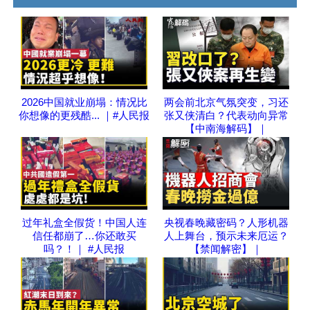
2026中国就业崩塌：情况比
两会前北京气氛突变，习还
你想像的更残酷... ｜#人民报
张又侠清白？代表动向异常
【中南海解码】｜
过年礼盒全假货！中国人连
央视春晚藏密码？人形机器
信任都崩了…你还敢买
人上舞台，预示未来厄运？
吗？！｜ #人民报
【禁闻解密】｜