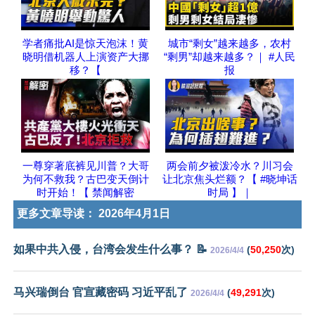
学者痛批AI是惊天泡沫！黄
城市“剩女”越来越多，农村
晓明借机器人上演资产大挪
“剩男”却越来越多？｜ #人民
移？【
报
一尊穿著底裤见川普？大哥
两会前夕被泼冷水？川习会
为何不救我？古巴变天倒计
让北京焦头烂额？【 #晓坤话
时开始！【 禁闻解密
时局 】｜
更多文章导读：
2026年4月1日
如果中共入侵，台湾会发生什么事？ 📝
(
50,250
次)
2026/4/4
马兴瑞倒台 官宣藏密码 习近平乱了
(
49,291
次)
2026/4/4