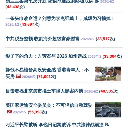
杨兰兰案第七次开庭 揭秘拖延战的终极底牌 📝
2026/4/2
(
43,438
次)
一条头巾改命运？刘慧为李克强戴上，咸辉为习摘掉！
(
43,697
次)
2026/4/2
中共税务整顿 收割海外超级富豪财富
(
38,517
次)
2026/4/2
影子下的角力：方芳案与 2026 加州选战
(
39,304
次)
2026/4/2
挣钱不易楼价高没安全感 香港青年人：不
买房
🖼️
(
71,001
次)
2026/4/2
目击者揭北京集市推土车撞人惨案内情
(
40,905
次)
2026/4/2
美国家运输安全委员会：不可轻信自动驾驶
🖼️
(
55,398
次)
2026/4/2
习近平长臂被斩 李锐日记案败诉 中共法律战崩溃 📝