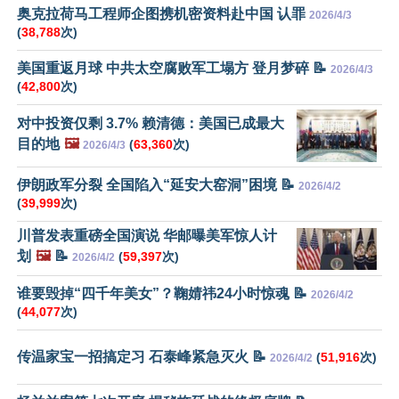
奥克拉荷马工程师企图携机密资料赴中国 认罪
2026/4/3
(
38,788
次)
美国重返月球 中共太空腐败军工塌方 登月梦碎 📝
2026/4/3
(
42,800
次)
对中投资仅剩 3.7% 赖清德：美国已成最大
目的地
🖼️
(
63,360
次)
2026/4/3
伊朗政军分裂 全国陷入“延安大窑洞”困境 📝
2026/4/2
(
39,999
次)
川普发表重磅全国演说 华邮曝美军惊人计
划
🖼️
📝
(
59,397
次)
2026/4/2
谁要毁掉“四千年美女”？鞠婧祎24小时惊魂 📝
2026/4/2
(
44,077
次)
传温家宝一招搞定习 石泰峰紧急灭火 📝
(
51,916
次)
2026/4/2