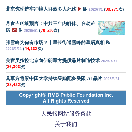
北京惊现铲车冲撞人群致多人死伤
▶️
📝
(
38,773
次)
2026/4/1
月食吉凶线预言：中共三年内解体、在劫难
逃
🖼️
📝
(
70,510
次)
2026/4/1
张雪峰为何有市场？十里长街送雪峰的幕后真相 📝
(
44,162
次)
2026/3/31
美官员指控北京向伊朗军方提供晶片制造技术
2026/3/31
(
36,306
次)
具军方背景中国大学持续采购配备受限 AI 晶片
2026/3/31
(
38,422
次)
Copyright© RMB Public Foundation Inc.
All Rights Reserved
人民报网站服务条款
关于我们