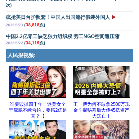
次)
疯抢美日台护照套！中国人出国流行假装外国人
▶️
(
38,818
次)
2026/6/23
中国3.2亿零工缺乏独力组织权 劳工NGO空间遭压缩
(
34,119
次)
2026/6/22
人民报视频:
谁要毁掉四千年一遇美女？
王一博为何不敢拿2500万现
于朦胧不续合约，要赔2亿是
金？揭秘幕后大佬45亿资产
真？【
大逃亡！