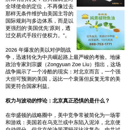
全球使命的定位，不再像过去
那样无条件维护由美国主导的
国际规则与多边体系，而是以
更强烈的‘美国优先’原则，透
过交易式手段行使权力。”。

2026 年爆发的美以对伊朗战
争，迅速转化为中共崛起路上最严峻的考验。地缘
政治专家刘宗媛（Zongyuan Zoe Liu）指出，这场
战争揭示了一个冷酷的现实：对北京而言，一个强
大但可预测的美国，远比一个衰落但反复无常的美
国更符合国家利益。

权力与波动的悖论：北京真正恐惧的是什么？
在华盛顿的战略圈中，美中竞争常被简化为一场零
和游戏：美国若在乌克兰或中东陷入泥淖，北京便
自动得分。但北京的决策逻辑远比这复杂。中共过