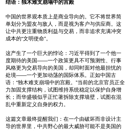
结语：独木难支崩塌中的宫殿   
中国的世界观本质上是商业导向的。它不将世界简
单划分为盟友与敌人，而是视为客户与供应商。这
让中共更注重物质利益与交易，而非追求充满冲突
成本的“文明使命”。

这产生了一个巨大的悖论：习近平得到了一个他一
度期待的美国——一个政策更具不可预测性、行事
风格更为交易导向的美国，却同时面对他最担忧的
处境——一个更加动荡的国际体系。正如中国古
语：“独木难支崩塌中的宫殿。”当前的北京官员正全
力加固支撑结构，试图维持系统稳定以保护自身增
长；而华盛顿似乎正忙著拆除支撑墙壁，试图在混
乱中重新定义自身的权力。

这篇文章最终提醒我们：在一个由破坏而非设计主
导的世界里，中共野心的最大威胁可能不是美国的