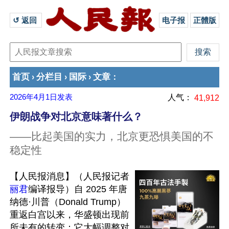
↺ 返回 
电子报
正體版
首页
分栏目
国际
文章
›
›
›
：
2026年4月1日
发表
人气：
41,912
伊朗战争对北京意味著什么？
——比起美国的实力，北京更恐惧美国的不
稳定性
【人民报消息】（人民报记者
丽君
编译报导）自 2025 年唐
纳德·川普（Donald Trump）
重返白宫以来，华盛顿出现前
所未有的转变：它大幅调整对