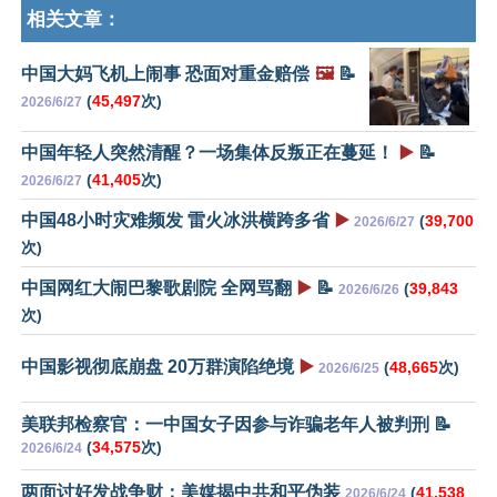
相关文章：
中国大妈飞机上闹事 恐面对重金赔偿
🖼️
📝
(
45,497
次)
2026/6/27
中国年轻人突然清醒？一场集体反叛正在蔓延！
▶️
📝
(
41,405
次)
2026/6/27
中国48小时灾难频发 雷火冰洪横跨多省
▶️
(
39,700
2026/6/27
次)
中国网红大闹巴黎歌剧院 全网骂翻
▶️
📝
(
39,843
2026/6/26
次)
中国影视彻底崩盘 20万群演陷绝境
▶️
(
48,665
次)
2026/6/25
美联邦检察官：一中国女子因参与诈骗老年人被判刑 📝
(
34,575
次)
2026/6/24
两面讨好发战争财：美媒揭中共和平伪装
(
41,538
2026/6/24