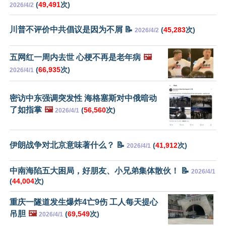
(
49,491
次)
2026/4/2
川普不评价中共倡议是因为不屑 📝
(
45,283
次)
2026/4/2
五网红一周内去世 心梗不再是老年病
🖼️
(
66,935
次)
2026/4/1
密访中东强调突发性 海格塞斯对中俄暗动
了如指掌
🖼️
(
56,560
次)
2026/4/1
伊朗战争对北京意味著什么？ 📝
(
41,912
次)
2026/4/1
中南海陷五大困局，好朋友、小兄弟集体散伙！ 📝
2026/4/1
(
44,004
次)
重庆一隧道发生爆炸4亡9伤 工人每天提心
吊胆
🖼️
(
69,549
次)
2026/4/1