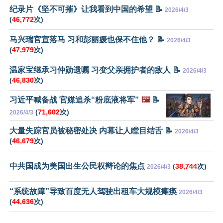
纪录片《坚不可摧》让我看到中国的希望 📝
2026/4/3
(
46,772
次)
马兴瑞官宣落马 习和彭丽媛也保不住他？ 📝
2026/4/3
(
47,979
次)
温家宝继承习仲勋遗嘱 习变父亲拥护者的敌人 📝
2026/4/3
(
46,830
次)
习近平喊备战 官媒追杀“粉底液将军”
🖼️
📝
(
71,602
次)
2026/4/3
大量失踪官员被秘密处决 内幕让人瞠目结舌 📝
2026/4/3
(
46,679
次)
中共国成为美国出生公民权辩论的焦点
(
38,744
次)
2026/4/3
“系统故障”导致百度无人驾驶出租车大规模瘫痪
2026/4/3
(
44,636
次)