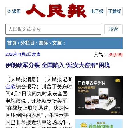
↺ 返回 
电子报
正體版
首页
分栏目
国际
文章
›
›
›
：
2026年4月2日
发表
人气：
39,999
伊朗政军分裂 全国陷入“延安大窑洞”困境
【人民报消息】（人民报记者
金欣
综合报导）川普于美东时
间4月1日晚间九时发表全国
电视演说，开场就赞扬美军
“在战场上取得迅速、决定性
且压倒性的胜利”，并表示美
国已非常接近结束这场战争，