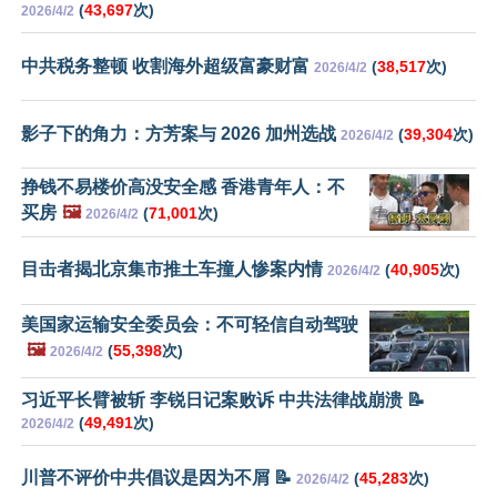
(
43,697
次)
2026/4/2
中共税务整顿 收割海外超级富豪财富
(
38,517
次)
2026/4/2
影子下的角力：方芳案与 2026 加州选战
(
39,304
次)
2026/4/2
挣钱不易楼价高没安全感 香港青年人：不
买房
🖼️
(
71,001
次)
2026/4/2
目击者揭北京集市推土车撞人惨案内情
(
40,905
次)
2026/4/2
美国家运输安全委员会：不可轻信自动驾驶
🖼️
(
55,398
次)
2026/4/2
习近平长臂被斩 李锐日记案败诉 中共法律战崩溃 📝
(
49,491
次)
2026/4/2
川普不评价中共倡议是因为不屑 📝
(
45,283
次)
2026/4/2