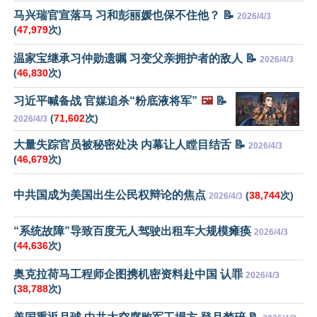
马兴瑞官宣落马 习和彭丽媛也保不住他？ 📝
2026/4/3
(
47,979
次)
温家宝继承习仲勋遗嘱 习变父亲拥护者的敌人 📝
2026/4/3
(
46,830
次)
习近平喊备战 官媒追杀“粉底液将军”
🖼️
📝
(
71,602
次)
2026/4/3
大量失踪官员被秘密处决 内幕让人瞠目结舌 📝
2026/4/3
(
46,679
次)
中共国成为美国出生公民权辩论的焦点
(
38,744
次)
2026/4/3
“系统故障”导致百度无人驾驶出租车大规模瘫痪
2026/4/3
(
44,636
次)
奥克拉荷马工程师企图携机密资料赴中国 认罪
2026/4/3
(
38,788
次)