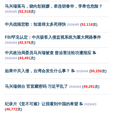
马兴瑞落马，烧向彭丽媛，牵连胡春华，李希也危险？
(
52,518
次)
2026/4/5
中共战狼悲歌：知道得太多死得快
(
52,118
次)
2026/4/5
FBI罕见认定：中共骇客入侵监视系统为重大网路事件
(
42,576
次)
2026/4/4
中共政治局委员马兴瑞被查 曾迫害法轮功遭报应 📝
(
44,491
次)
2026/4/4
如果中共入侵，台湾会发生什么事？ 📝
(
50,250
次)
2026/4/4
马兴瑞倒台 官宣藏密码 习近平乱了
(
49,291
次)
2026/4/4
纪录片《坚不可摧》让我看到中国的希望 📝
2026/4/3
(
46,772
次)