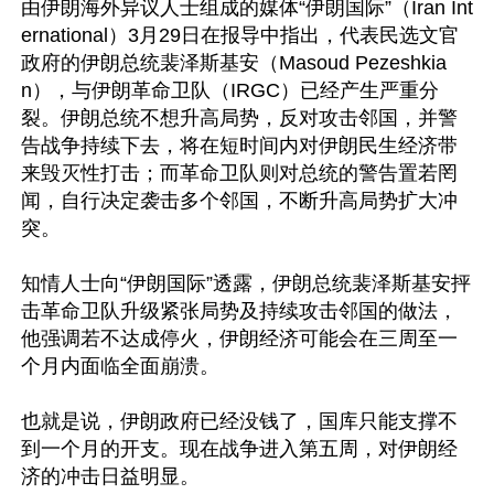
由伊朗海外异议人士组成的媒体“伊朗国际”（Iran Int
ernational）3月29日在报导中指出，代表民选文官
政府的伊朗总统裴泽斯基安（Masoud Pezeshkia
n），与伊朗革命卫队（IRGC）已经产生严重分
裂。伊朗总统不想升高局势，反对攻击邻国，并警
告战争持续下去，将在短时间内对伊朗民生经济带
来毁灭性打击；而革命卫队则对总统的警告置若罔
闻，自行决定袭击多个邻国，不断升高局势扩大冲
突。

知情人士向“伊朗国际”透露，伊朗总统裴泽斯基安抨
击革命卫队升级紧张局势及持续攻击邻国的做法，
他强调若不达成停火，伊朗经济可能会在三周至一
个月内面临全面崩溃。

也就是说，伊朗政府已经没钱了，国库只能支撑不
到一个月的开支。现在战争进入第五周，对伊朗经
济的冲击日益明显。
