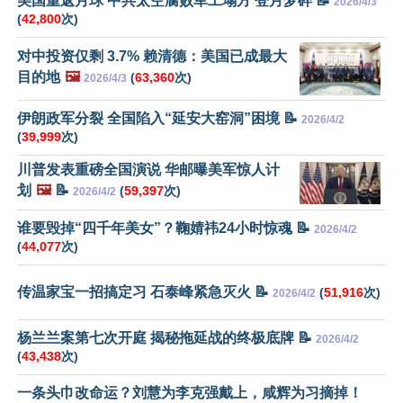
美国重返月球 中共太空腐败军工塌方 登月梦碎 📝
2026/4/3
(
42,800
次)
对中投资仅剩 3.7% 赖清德：美国已成最大
目的地
🖼️
(
63,360
次)
2026/4/3
伊朗政军分裂 全国陷入“延安大窑洞”困境 📝
2026/4/2
(
39,999
次)
川普发表重磅全国演说 华邮曝美军惊人计
划
🖼️
📝
(
59,397
次)
2026/4/2
谁要毁掉“四千年美女”？鞠婧祎24小时惊魂 📝
2026/4/2
(
44,077
次)
传温家宝一招搞定习 石泰峰紧急灭火 📝
(
51,916
次)
2026/4/2
杨兰兰案第七次开庭 揭秘拖延战的终极底牌 📝
2026/4/2
(
43,438
次)
一条头巾改命运？刘慧为李克强戴上，咸辉为习摘掉！