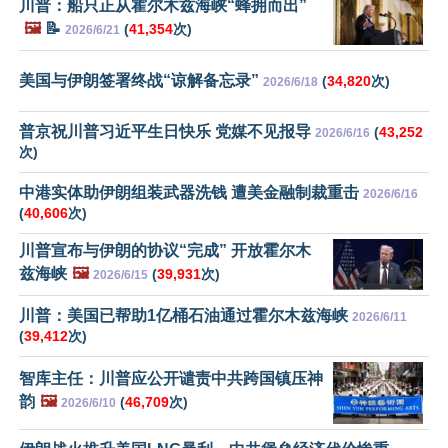
川普：船只正从霍尔木兹海峡“蜂拥而出”
🖼️
📝
(
41,354
次)
2026/6/21
美国与伊朗签署终战“谅解备忘录”
(
34,820
次)
2026/6/18
普京祝川普习近平生日快乐 党媒不见报导
(
43,252
2026/6/16
次)
中港实体助伊朗组装武器洗钱 遭美金融制裁重击
2026/6/16
(
40,606
次)
川普宣布与伊朗的协议“完成” 开放霍尔木
兹海峡
🖼️
(
39,931
次)
2026/6/15
川普：美国已帮助1亿桶石油通过霍尔木兹海峡
2026/6/11
(
39,412
次)
智库主任：川普应公开谴责中共跨国镇压神
韵
🖼️
(
46,709
次)
2026/6/10