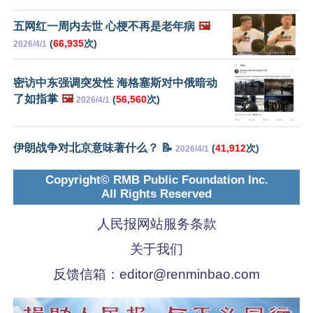
五网红一周内去世 心梗不再是老年病
🖼️
(
66,935
次)
2026/4/1
密访中东强调突发性 海格塞斯对中俄暗动
了如指掌
🖼️
(
56,560
次)
2026/4/1
伊朗战争对北京意味著什么？ 📝
(
41,912
次)
2026/4/1
Copyright© RMB Public Foundation Inc.
All Rights Reserved
人民报网站服务条款
关于我们
反馈信箱：
editor@renminbao.com