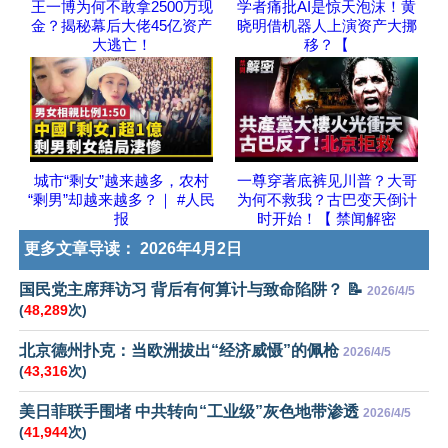
王一博为何不敢拿2500万现
学者痛批AI是惊天泡沫！黄
金？揭秘幕后大佬45亿资产
晓明借机器人上演资产大挪
大逃亡！
移？【
城市“剩女”越来越多，农村
一尊穿著底裤见川普？大哥
“剩男”却越来越多？｜ #人民
为何不救我？古巴变天倒计
报
时开始！【 禁闻解密
更多文章导读：
2026年4月2日
国民党主席拜访习 背后有何算计与致命陷阱？ 📝
2026/4/5
(
48,289
次)
北京德州扑克：当欧洲拔出“经济威慑”的佩枪
2026/4/5
(
43,316
次)
美日菲联手围堵 中共转向“工业级”灰色地带渗透
2026/4/5
(
41,944
次)