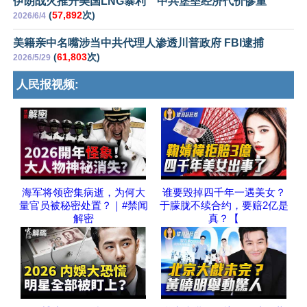
伊朗战火推升美国LNG暴利 中共堡垒经济代价惨重
(
57,892
次)
2026/6/4
美籍亲中名嘴涉当中共代理人渗透川普政府 FBI逮捕
(
61,803
次)
2026/5/29
人民报视频:
海军将领密集病逝，为何大
谁要毁掉四千年一遇美女？
量官员被秘密处置？｜#禁闻
于朦胧不续合约，要赔2亿是
解密
真？【