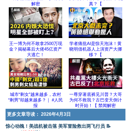
解密
真？【
王一博为何不敢拿2500万现
学者痛批AI是惊天泡沫！黄
金？揭秘幕后大佬45亿资产
晓明借机器人上演资产大挪
大逃亡！
移？【
城市“剩女”越来越多，农村
一尊穿著底裤见川普？大哥
“剩男”却越来越多？｜ #人民
为何不救我？古巴变天倒计
报
时开始！【 禁闻解密
更多文章导读：
2026年4月3日
惊心动魄！美战机被击落 美军冒险救出两飞行员 📝