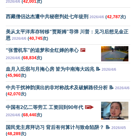
(
42,001
次)
2026/4/6
西藏僧侣达杰遭中共秘密判处七年徒刑
(
42,787
次)
2026/4/6
美从太平洋库存转移“贾斯姆”导弹 川普：见习后想见金正
恩
(
40,745
次)
2026/4/6
“张雪机车”的追梦和全红婵的孝心
🖼️
(
68,834
次)
2026/4/6
血月入氐宿与月掩心房 皆为中南海大凶兆 📝
2026/4/6
(
45,960
次)
中共干扰神韵演出的非对称战术及破解路径分析 📝
2026/4/6
(
42,070
次)
中国有2亿二等劳工 工资回到90年代
🖼️▶️
(
68,440
次)
2026/4/6
国民党主席拜访习 背后有何算计与致命陷阱？ 📝
2026/4/5
(
48,289
次)