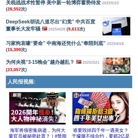
关税战战术性暂停 美中新一轮博弈蓄势待发
2025/5/15
(
28,552
次)
DeepSeek胡说八道尽出“幻觉” 中共百度
董事长大发牢骚
🖼️
(
9,613
次)
2025/4/28
习家狗哀嚎“要命” 中南海还凭什么“奉陪到底”
2025/4/18
(
15,399
次)
为何央视“3‧15晚会”越办越乱？
🖼️
2025/3/21
(
23,057
次)
人民报视频:
海军将领密集病逝，为何大
谁要毁掉四千年一遇美女？
量官员被秘密处置？｜#禁闻
于朦胧不续合约，要赔2亿是