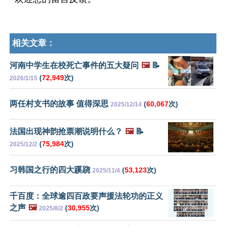
相关文章：
河南中学生在校死亡事件的五大疑问
🖼️
📝
(
72,949
次)
2026/1/15
两任村支书的故事 值得深思
(
60,067
次)
2025/12/14
法国出现神韵抢票潮说明什么？
🖼️
📝
(
75,984
次)
2025/12/2
习韩国之行的四大蹊跷
(
53,123
次)
2025/11/4
千百度：全球逾四百政要声援法轮功的正义
之声
🖼️
(
30,955
次)
2025/8/2