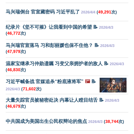
马兴瑞倒台 官宣藏密码 习近平乱了
(
49,291
次)
2026/4/4
纪录片《坚不可摧》让我看到中国的希望 📝
2026/4/3
(
46,772
次)
马兴瑞官宣落马 习和彭丽媛也保不住他？ 📝
2026/4/3
(
47,979
次)
温家宝继承习仲勋遗嘱 习变父亲拥护者的敌人 📝
2026/4/3
(
46,830
次)
习近平喊备战 官媒追杀“粉底液将军”
🖼️
📝
(
71,602
次)
2026/4/3
大量失踪官员被秘密处决 内幕让人瞠目结舌 📝
2026/4/3
(
46,679
次)
中共国成为美国出生公民权辩论的焦点
(
38,744
次)
2026/4/3