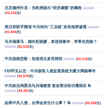
北京德州扑克：当欧洲拔出“经济威慑”的佩枪
2026/4/5
(
43,316
次)
美日菲联手围堵 中共转向“工业级”灰色地带渗透
2026/4/5
(
41,944
次)
马兴瑞落马，烧向彭丽媛，牵连胡春华，李希也危险？
(
52,518
次)
2026/4/5
中共战狼悲歌：知道得太多死得快
(
52,118
次)
2026/4/5
FBI罕见认定：中共骇客入侵监视系统为重大网路事件
(
42,576
次)
2026/4/4
中共政治局委员马兴瑞被查 曾迫害法轮功遭报应 📝
(
44,491
次)
2026/4/4
如果中共入侵，台湾会发生什么事？ 📝
(
50,250
次)
2026/4/4