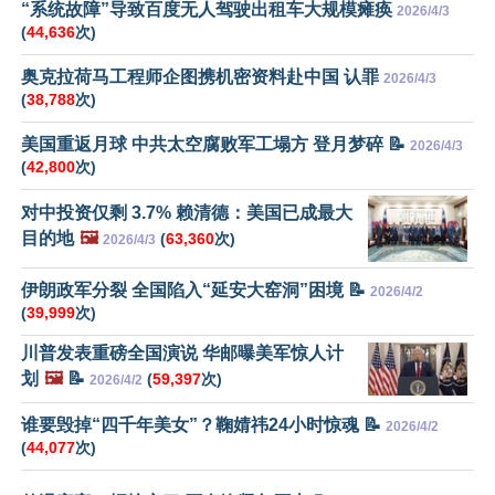
“系统故障”导致百度无人驾驶出租车大规模瘫痪
2026/4/3
(
44,636
次)
奥克拉荷马工程师企图携机密资料赴中国 认罪
2026/4/3
(
38,788
次)
美国重返月球 中共太空腐败军工塌方 登月梦碎 📝
2026/4/3
(
42,800
次)
对中投资仅剩 3.7% 赖清德：美国已成最大
目的地
🖼️
(
63,360
次)
2026/4/3
伊朗政军分裂 全国陷入“延安大窑洞”困境 📝
2026/4/2
(
39,999
次)
川普发表重磅全国演说 华邮曝美军惊人计
划
🖼️
📝
(
59,397
次)
2026/4/2
谁要毁掉“四千年美女”？鞠婧祎24小时惊魂 📝
2026/4/2
(
44,077
次)