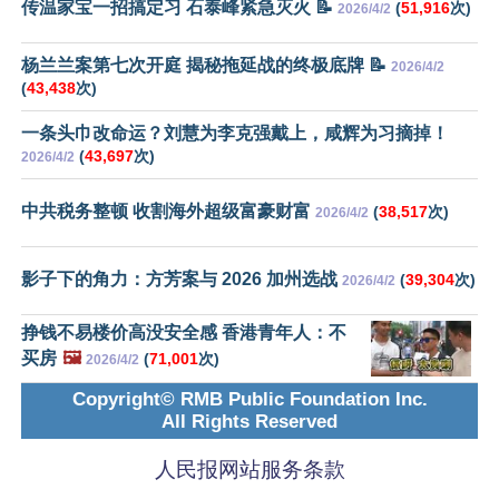
传温家宝一招搞定习 石泰峰紧急灭火 📝
(
51,916
次)
2026/4/2
杨兰兰案第七次开庭 揭秘拖延战的终极底牌 📝
2026/4/2
(
43,438
次)
一条头巾改命运？刘慧为李克强戴上，咸辉为习摘掉！
(
43,697
次)
2026/4/2
中共税务整顿 收割海外超级富豪财富
(
38,517
次)
2026/4/2
影子下的角力：方芳案与 2026 加州选战
(
39,304
次)
2026/4/2
挣钱不易楼价高没安全感 香港青年人：不
买房
🖼️
(
71,001
次)
2026/4/2
Copyright© RMB Public Foundation Inc.
All Rights Reserved
人民报网站服务条款