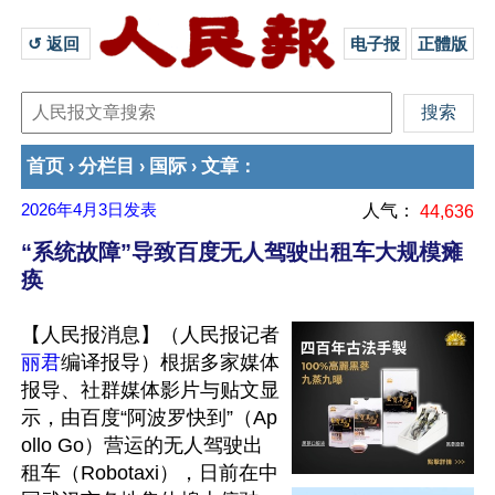
↺ 返回 
电子报
正體版
首页
分栏目
国际
文章
›
›
›
：
2026年4月3日
发表
人气：
44,636
“系统故障”导致百度无人驾驶出租车大规模瘫
痪
【人民报消息】（人民报记者
丽君
编译报导）根据多家媒体
报导、社群媒体影片与贴文显
示，由百度“阿波罗快到”（Ap
ollo Go）营运的无人驾驶出
租车（Robotaxi），日前在中