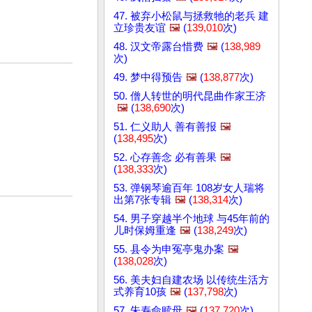
47. 被弃小松鼠与拯救牠的老兵 建
立珍贵友谊
🖼️
(
139,010
次)
48. 汉文帝露台惜费
🖼️
(
138,989
次)
49. 梦中得预告
🖼️
(
138,877
次)
50. 僧人转世的明代昆曲作家王济
🖼️
(
138,690
次)
51. 仁义助人 善有善报
🖼️
(
138,495
次)
52. 心存善念 必有善果
🖼️
(
138,333
次)
53. 弹钢琴逾百年 108岁女人瑞将
出第7张专辑
🖼️
(
138,314
次)
54. 男子穿越半个地球 与45年前的
儿时保姆重逢
🖼️
(
138,249
次)
55. 县令为申冤亭鬼办案
🖼️
(
138,028
次)
56. 美夫妇自建农场 以传统生活方
式养育10孩
🖼️
(
137,798
次)
57. 朱寿命赎母
🖼️
(
137,720
次)