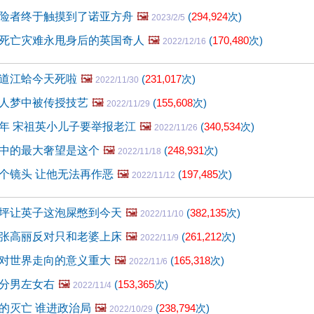
险者终于触摸到了诺亚方舟
🖼️
(
294,924
次)
2023/2/5
死亡灾难永甩身后的英国奇人
🖼️
(
170,480
次)
2022/12/16
道江蛤今天死啦
🖼️
(
231,017
次)
2022/11/30
人梦中被传授技艺
🖼️
(
155,608
次)
2022/11/29
年 宋祖英小儿子要举报老江
🖼️
(
340,534
次)
2022/11/26
中的最大奢望是这个
🖼️
(
248,931
次)
2022/11/18
个镜头 让他无法再作恶
🖼️
(
197,485
次)
2022/11/12
坪让英子这泡屎憋到今天
🖼️
(
382,135
次)
2022/11/10
张高丽反对只和老婆上床
🖼️
(
261,212
次)
2022/11/9
对世界走向的意义重大
🖼️
(
165,318
次)
2022/11/6
分男左女右
🖼️
(
153,365
次)
2022/11/4
的灭亡 谁进政治局
🖼️
(
238,794
次)
2022/10/29