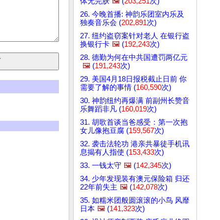
体无完肤
🖼️
(
203,251
次)
26. 今晚首播: 神韵乐团室内乐及
独奏音乐会 (
202,891
次)
27. 纽约盗窃案针对老人 在银行盗
换银行卡
🖼️
(
192,243
次)
28. 德勤为何在中共国遭罚两亿元
🖼️
(
191,243
次)
29. 美国4月18日报税截止日前 你
需要了解的事情 (
160,590
次)
30. 神韵纽约再爆满 前副州长赞音
乐舞蹈非凡 (
160,019
次)
31. 胡歌首谈当爸感受：第一次抱
女儿像抱豆腐 (
159,567
次)
32. 袭击法轮功 港亲共暴徒手机讯
息揭有人指使 (
153,433
次)
33. 一钱太守
🖼️
(
142,345
次)
34. 少年发现装有澳元保险箱 归还
22年前失主
🖼️
(
142,078
次)
35. 如糯米团般圆滚滚的小鸟 风靡
日本
🖼️
(
141,323
次)