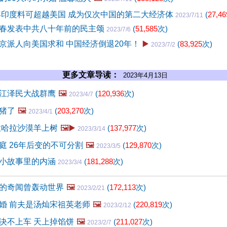
5年印度料可超越美国 成为仅次中国的第二大经济体
(
27,46
2023/7/11
春发表中共八十年前的民主颂
(
51,585
次)
2023/7/6
京派人向美国求和 中国经济倒退20年！
▶️
(
83,925
次)
2023/7/2
更多文章导读：
2023年4月13日
江泽民大战群鹰
🖼️
(
120,936
次)
2023/4/7
猪了
🖼️
(
203,270
次)
2023/4/1
撒哈拉沙漠羊上树
🖼️▶️
(
137,977
次)
2023/3/14
庭 26年后变的不可分割
🖼️
(
129,870
次)
2023/3/5
小故事里的内涵
(
181,288
次)
2023/3/4
的奇闻曾轰动世界
🖼️
(
172,113
次)
2023/2/21
婚 前夫是汤灿宋祖英老师
🖼️
(
220,819
次)
2023/2/12
决不上车 天上掉馅饼
🖼️
(
211,027
次)
2023/2/7