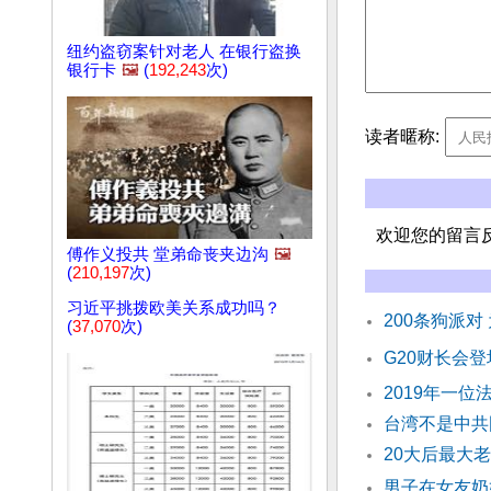
纽约盗窃案针对老人 在银行盗换
银行卡
🖼️
(
192,243
次)
读者暱称:
欢迎您的留言
傅作义投共 堂弟命丧夹边沟
🖼️
(
210,197
次)
习近平挑拨欧美关系成功吗？
200条狗派对
(
37,070
次)
G20财长会
2019年一
台湾不是中共
20大后最大
男子在女友奶