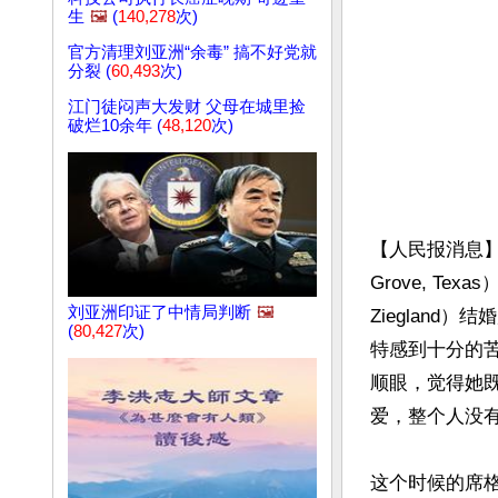
生
🖼️
(
140,278
次)
官方清理刘亚洲“余毒” 搞不好党就
分裂 (
60,493
次)
江门徒闷声大发财 父母在城里捡
破烂10余年 (
48,120
次)
【人民报消息】1
Grove, Te
刘亚洲印证了中情局判断
🖼️
Zieglan
(
80,427
次)
特感到十分的
顺眼，觉得她
爱，整个人没有
这个时候的席