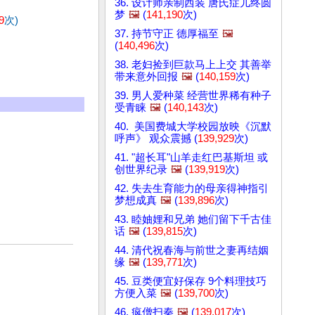
36. 设计师亲制西装 唐氏症儿终圆
梦
🖼️
(
141,190
次)
9
次)
37. 持节守正 德厚福至
🖼️
(
140,496
次)
38. 老妇捡到巨款马上上交 其善举
带来意外回报
🖼️
(
140,159
次)
39. 男人爱种菜 经营世界稀有种子
受青睐
🖼️
(
140,143
次)
40. 美国费城大学校园放映《沉默
呼声》 观众震撼 (
139,929
次)
41. "超长耳"山羊走红巴基斯坦 或
创世界纪录
🖼️
(
139,919
次)
42. 失去生育能力的母亲得神指引
梦想成真
🖼️
(
139,896
次)
43. 睦妯娌和兄弟 她们留下千古佳
话
🖼️
(
139,815
次)
44. 清代祝春海与前世之妻再结姻
缘
🖼️
(
139,771
次)
45. 豆类便宜好保存 9个料理技巧
方便入菜
🖼️
(
139,700
次)
46. 疯僧扫秦
🖼️
(
139,017
次)