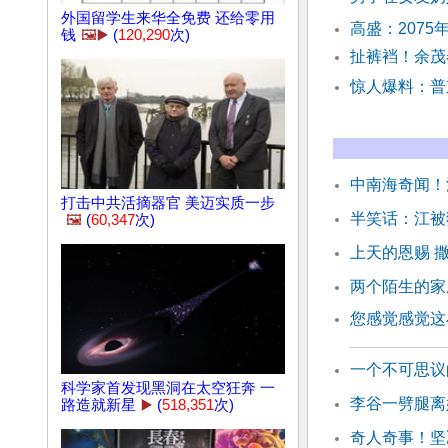
外国留学生来华全免费 还给零用
高盛：207
钱
🖼️▶️
(
120,290
次)
扯裤裆！余茂
惊人爆料：普
中南海奇闻！
打击中共活摘器官 美迈实质一步
半笑话：江被
🖼️
(
60,347
次)
上天的恩赐 
两个陌生的家
您感觉感觉这
一个不可思议
科学家首发现黑洞在太空狂奔 一
李谷一劈腿离
路造就新星
▶️
(
518,351
次)
奇人奇事！坚