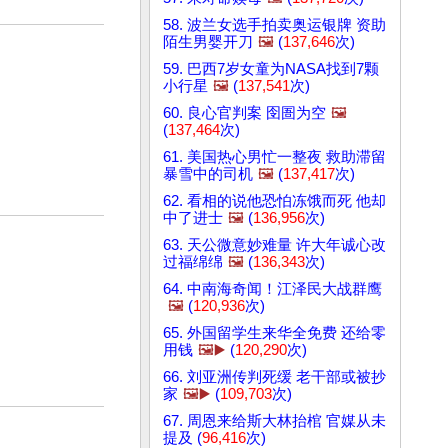
58. 波兰女选手拍卖奥运银牌 资助
陌生男婴开刀
🖼️
(
137,646
次)
59. 巴西7岁女童为NASA找到7颗
小行星
🖼️
(
137,541
次)
60. 良心官判案 囹圄为空
🖼️
(
137,464
次)
61. 美国热心男忙一整夜 救助滞留
暴雪中的司机
🖼️
(
137,417
次)
62. 看相的说他恐怕冻饿而死 他却
中了进士
🖼️
(
136,956
次)
63. 天公微意妙难量 许大年诚心改
过福绵绵
🖼️
(
136,343
次)
64. 中南海奇闻！江泽民大战群鹰
🖼️
(
120,936
次)
65. 外国留学生来华全免费 还给零
用钱
🖼️▶️
(
120,290
次)
66. 刘亚洲传判死缓 老干部或被抄
家
🖼️▶️
(
109,703
次)
67. 周恩来给斯大林抬棺 官媒从未
提及 (
96,416
次)