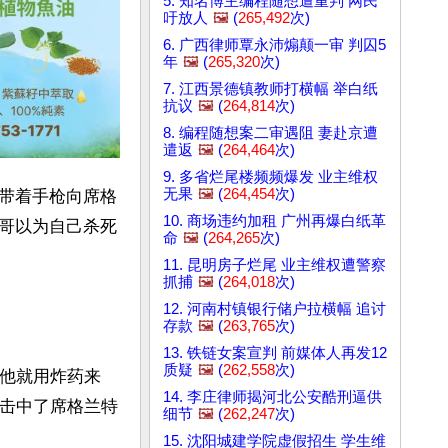
5. 知名博主编程随想遭重判 网民
吁放人
🖼️
(
265,492
次)
6. 广西律师覃永沛煽颠一审 判囚5
年
🖼️
(
265,320
次)
7. 江西景德镇教师打横幅 举白纸
抗议
🖼️
(
264,814
次)
8. 编程随想案二审遇阻 妻赴京遭
遣返
🖼️
(
264,464
次)
9. 多省烂尾楼频频爆发 业主维权
无果
🖼️
(
264,454
次)
带着手枪向席格
10. 商场违约加租 广州再爆白纸革
哥以为自己杀死
命
🖼️
(
264,265
次)
11. 昆明房子烂尾 业主维权遭警察
抓捕
🖼️
(
264,018
次)
12. 河南村镇银行储户拉横幅 追讨
存款
🖼️
(
263,765
次)
13. 铁链女案宣判 前媒体人再发12
质疑
🖼️
(
262,558
次)
是他就用炸药来
14. 李庄律师揭河北公安酷刑逼供
倚击中了席格兰特
细节
🖼️
(
262,247
次)
15. 沈阳城建学院虚假招生 学生维