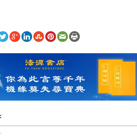
ww.renminbao.com/rmb/articles/2023/4/13/75881.html
: