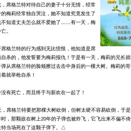
此，席格兰特对待自己的妻子十分无情，经常
怜的梅莉经常独自哭泣，她不知道究竟发生了
也不知道丈夫怎么就不爱她了……有一天，梅
亡。

于席格兰特的行为感到无比愤恨，他知道是席
莉自杀的，他发誓要为梅莉报仇！于是有一天，梅莉的兄长就
子弹从席格兰特的脸颊擦过去击中身后的一棵大树。梅莉的哥
着就举枪自杀！

没有死亡，而且终于与新欢在一起了！

一天，席格兰特要把那棵大树砍倒，但树太硬不容易砍倒，于
炸时，那颗嵌在树上20年的子弹也被炸飞，它飞出来不偏不
兰特当场死在了这颗子弹下。△