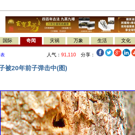
国际
奇闻
灾祸
万象
生活
文化
人气：
91,110
分享：
发表
子被20年前子弹击中(图)