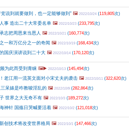
产党说到就要做到，也一定能够做到”
🖼️
(
119,805
次)
2022/10/24
人事 造出二十大常委名单
🖼️
(
233,795
次)
2022/10/23
承志把周恩来当恩人
🖼️
(
160,774
次)
2022/10/21
之一和万亿分之一的奇闻
🖼️
(
168,434
次)
2022/10/19
的国庆演讲说到二十大
🖼️
(
170,120
次)
2022/10/14
视频为此而受到青睐
🖼️▶️
(
145,494
次)
2022/10/13
！老江用一流英文面对小宋丈夫的袭击
🖼️
(
322,620
次)
2022/10/11
扒三呆婊是咋教唆淫乱的
🖼️
(
282,864
次)
2022/10/9
子 世界之大无奇不有
🖼️
(
189,272
次)
2022/10/3
海神针 国殇日哭喊要活着
🖼️
(
121,018
次)
2022/10/2
新创技术将改变世界格局
🖼️
(
147,466
次)
2022/10/1