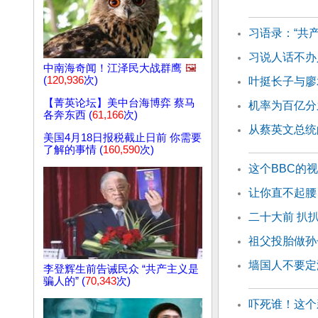
习语录：“共
习说人话不办
中南海奇闻！江泽民大战群鹰
🖼️
(
120,936
次)
叶挺长子与廖
【菁英论坛】美中台海博弈 蔡马
机率为百亿分
各奔东西 (
61,166
次)
从蔡英文总统
美国4月18日报税截止日前 你需要
了解的事情 (
160,590
次)
这个BBC的
让你直不起腰
二十大前 扒
祖父投胎做孙
墙国人不要定
李登辉生前告诫民众 “共产主义是
骗人的” (
70,343
次)
吓死谁！这个