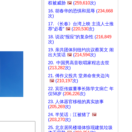
权被威胁
🖼️
(
259,610
次)
16. 胡春华的恐惧和屈辱 (
234,668
次)
17. 《长春》台湾上映 主流人士推
荐“必看”
🖼️
(
220,530
次)
18. 说说“报应”的复杂性 (
216,849
次)
19. 亲共团体到纽约抗议蔡英文 闹
出大笑话
🖼️
(
214,594
次)
20. 中国男高音歌唱家程志去世
(
213,282
次)
21. 傅作义投共 堂弟命丧夹边沟
🖼️
(
210,197
次)
22. 宾臣传媒董事长陈学文病亡 年
仅58岁 (
206,226
次)
23. 人体器官移植的真实故事
(
205,269
次)
24. 半笑话：江被猪了
🖼️
(
203,270
次)
25. 北京居民楼墙体惊现建筑垃圾