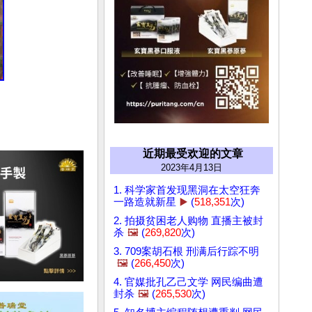
近期最受欢迎的文章
2023年4月13日
1. 科学家首发现黑洞在太空狂奔
一路造就新星
▶️
(
518,351
次)
2. 拍摄贫困老人购物 直播主被封
杀
🖼️
(
269,820
次)
3. 709案胡石根 刑满后行踪不明
🖼️
(
266,450
次)
4. 官媒批孔乙己文学 网民编曲遭
封杀
🖼️
(
265,530
次)