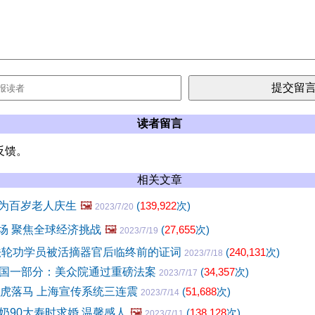
读者留言
反馈。
相关文章
 为百岁老人庆生
🖼️
(
139,922
次)
2023/7/20
登场 聚焦全球经济挑战
🖼️
(
27,655
次)
2023/7/19
位法轮功学员被活摘器官后临终前的证词
(
240,131
次)
2023/7/18
国一部分：美众院通过重磅法案
(
34,357
次)
2023/7/17
老虎落马 上海宣传系统三连震
(
51,688
次)
2023/7/14
奶90大寿时求婚 温馨感人
🖼️
(
138,128
次)
2023/7/11