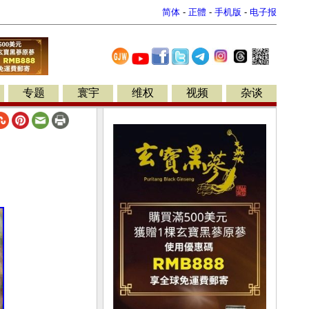
简体
-
正體
-
手机版
-
电子报
专题
寰宇
维权
视频
杂谈