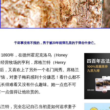
893年，在德州霍尼克洛乌（Honey 
xas）经营牧场的亨利．席格兰特（Henry 
d）结婚后，又喜欢上了另外一个名门闺秀。席格兰
苦恼，对妻子梅莉感到十分嫌恶！看什么都不
既长得难看又没有什么趣味。她一点也不可
一点值得让他欣赏的。

格兰特，完全忘记自己当初是如何追求妻子