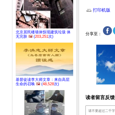
文章网址: http://w
打印机版
北京居民楼墙体惊现建筑垃圾 体
分享至：
无完肤
🖼️
(
203,251
次)
基督徒读李大师文章：来自高层
生命的召唤
🖼️
(
48,528
次)
读者留言反馈