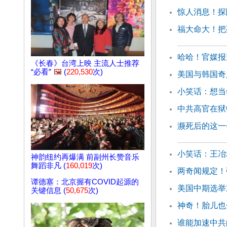
惊人消息！探
福大命大！把
哈哈！官媒报
《长春》台湾上映 主流人士推荐
“必看”
🖼️
(
220,530
次)
美国与韩国奇
小笑话：想当
中共高官在狱
濒死后的这一
小笑话：王冶
神韵纽约再爆满 前副州长赞音乐
舞蹈非凡 (
160,019
次)
两奇闻规定！
谭德塞：北京握有COVID起源的
美国中期选举
关键信息 (
50,675
次)
神奇！胎儿也
谁能加速中共