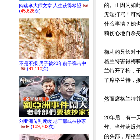
的。正因为如
阅读李大师文章 人生获得希望
🖼️
(
45,626
次)
无端打骂！可
什么事情？她
莉伤心地自杀身
梅莉的兄长对
格兰特害得梅
不是不报 男子被20年前子弹击中
🖼️
(
91,110
次)
兰特开了枪，
了席格兰特，接
然而席格兰特并
20年后，有
刘亚洲传判死缓 老干部或被抄家
🖼️▶️
(
109,703
次)
炸。当炸药爆
的头部，席格