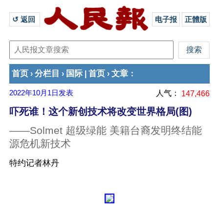
↺ 返回 
电子报
正體版
首页
分栏目
国际
首页
文章
›
›
|
›
：
2022年10月1日
发表
人气：
147,466
吓死谁！这个新创技术将改变世界格局(图)
——Solmet 超级绿能 美籍台裔发明终结能
源危机新技术
特约记者林丹