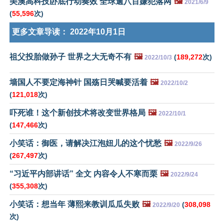
美澳高科技卧底行动奏效 全球逾八百嫌犯落网
🖼️
2021/6/9
(
55,596
次)
更多文章导读：
2022年10月1日
祖父投胎做孙子 世界之大无奇不有
🖼️
(
189,272
次)
2022/10/3
墙国人不要定海神针 国殇日哭喊要活着
🖼️
2022/10/2
(
121,018
次)
吓死谁！这个新创技术将改变世界格局
🖼️
2022/10/1
(
147,466
次)
小笑话：御医，请解决江泡妞儿的这个忧愁
🖼️
2022/9/26
(
267,497
次)
“习近平内部讲话” 全文 内容令人不寒而栗
🖼️
2022/9/24
(
355,308
次)
小笑话：想当年 薄熙来教训瓜瓜失败
🖼️
(
308,098
2022/9/20
次)