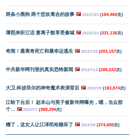
两条小黑狗 两个悲欢离合的故事
🖼️
(
184,460
次)
2022/7/23
薄熙来听江话 妻离子散享受秦城
🖼️
(
331,136
次)
2022/7/21
奇闻！最离奇死亡和最幸运逃生
🖼️
(
203,157
次)
2022/7/19
中共新华网刊登的真实恐怖新闻
🖼️
(
289,222
次)
2022/7/14
大卫.科波菲尔的神奇魔术表演背后
🖼️
(
183,874
次)
2022/7/9
江蛤下台后！ 赵本山与英子被新华网曝光，嗯，当众那
个…
🖼️
(
389,294
次)
2022/7/7
糟了，这女人让江泽民给睡坏了
🖼️
(
374,600
次)
2022/7/6