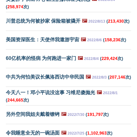
(
258,974
次)
川普总统为何被抄家 保险箱被撬开
🖼️
(
213,430
次)
2022/8/13
美国资深医生：天使伴我遨游宇宙
🖼️
(
158,236
次)
2022/8/6
60亿机率的怪病 为何跑进一家门
🖼️
(
229,424
次)
2022/8/4
中共为何怕美议长佩洛西访中华民国
🖼️
(
207,146
次)
2022/8/3
今天八一！邓小平说没这事 习维尼傻抛光
🖼️
2022/8/1
(
244,665
次)
另外空间我姐夫戴着镣铐
🖼️
(
191,797
次)
2022/7/30
令我睡意全无的一碗汤面
🖼️
(
1,102,963
次)
2022/7/25