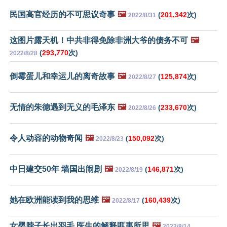
民国高官经历的不可思议奇事
🖼️
(
201,342
次)
2022/8/31
这图片露天机！中共非得免除非洲大爷的债务不可
🖼️
(
293,770
次)
2022/8/28
倒霉蛋儿和幸运儿的离奇故事
🖼️
(
125,874
次)
2022/8/27
无情的朱德遇到无义的毛泽东
🖼️
(
233,670
次)
2022/8/26
令人动容的动物奇闻
🖼️
(
150,092
次)
2022/8/23
中日建交50年 墙国出闹剧
🖼️
(
146,871
次)
2022/8/19
她在欧洲能读到我的思维
🖼️
(
160,439
次)
2022/8/17
女婴脖子长出羽毛 医生的解释匪夷所思
🖼️
2022/8/14