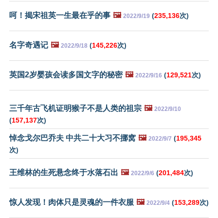
呵！揭宋祖英一生最在乎的事
🖼️
(
235,136
次)
2022/9/19
名字奇遇记
🖼️
(
145,226
次)
2022/9/18
英国2岁婴孩会读多国文字的秘密
🖼️
(
129,521
次)
2022/9/16
三千年古飞机证明猴子不是人类的祖宗
🖼️
2022/9/10
(
157,137
次)
悼念戈尔巴乔夫 中共二十大习不挪窝
🖼️
(
195,345
2022/9/7
次)
王维林的生死悬念终于水落石出
🖼️
(
201,484
次)
2022/9/6
惊人发现！肉体只是灵魂的一件衣服
🖼️
(
153,289
次)
2022/9/4