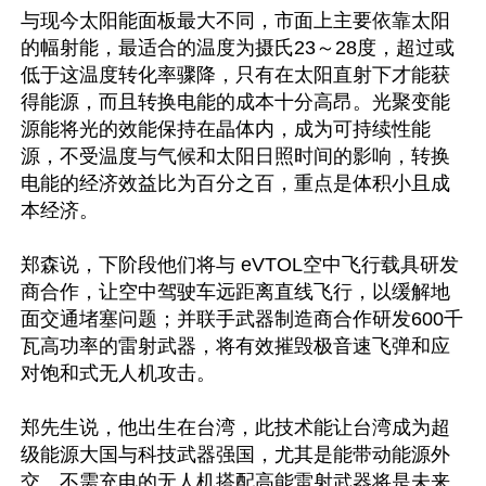
与现今太阳能面板最大不同，市面上主要依靠太阳
的幅射能，最适合的温度为摄氏23～28度，超过或
低于这温度转化率骤降，只有在太阳直射下才能获
得能源，而且转换电能的成本十分高昂。光聚变能
源能将光的效能保持在晶体内，成为可持续性能
源，不受温度与气候和太阳日照时间的影响，转换
电能的经济效益比为百分之百，重点是体积小且成
本经济。

郑森说，下阶段他们将与 eVTOL空中飞行载具研发
商合作，让空中驾驶车远距离直线飞行，以缓解地
面交通堵塞问题；并联手武器制造商合作研发600千
瓦高功率的雷射武器，将有效摧毁极音速飞弹和应
对饱和式无人机攻击。

郑先生说，他出生在台湾，此技术能让台湾成为超
级能源大国与科技武器强国，尤其是能带动能源外
交。不需充电的无人机搭配高能雷射武器将是未来