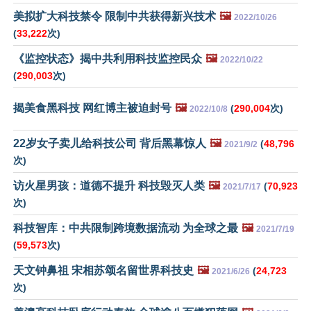
美拟扩大科技禁令 限制中共获得新兴技术
🖼️
2022/10/26
(
33,222
次)
《监控状态》揭中共利用科技监控民众
🖼️
2022/10/22
(
290,003
次)
揭美食黑科技 网红博主被迫封号
🖼️
(
290,004
次)
2022/10/8
22岁女子卖儿给科技公司 背后黑幕惊人
🖼️
(
48,796
2021/9/2
次)
访火星男孩：道德不提升 科技毁灭人类
🖼️
(
70,923
2021/7/17
次)
科技智库：中共限制跨境数据流动 为全球之最
🖼️
2021/7/19
(
59,573
次)
天文钟鼻祖 宋相苏颂名留世界科技史
🖼️
(
24,723
2021/6/26
次)