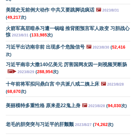
美国史无前例大动作 中共又要跳脚说疯话
🖼️
2023/8/31
(
49,217
次)
火箭军高层暗杀习遭一锅端 推背图预言军人政变 习胆战心
惊
(
133,985
次)
2023/8/31
习近平出访南非前 出现多个危险信号
🖼️
(
52,416
2023/8/30
次)
习近平南非大撒140亿美元 厉害国网友因一则视频哭断肠
🖼️▶️
(
288,954
次)
2023/8/29
十年前将军拟问鼎白宫 中共派八戒二姨上床
🖼️
2023/8/28
(
68,670
次)
美丽模特多重性格 原来是22鬼上身
🖼️
(
94,030
次)
2023/8/28
老毛的胆突突与习近平的肝颤颤
(
74,262
次)
2023/8/27