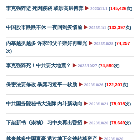
李克强猝逝 死因蹊跷 或涉高层博弈
▶️
(
145,426
次)
2023/11/1
中国股市跌跌不休 一夜回到疫情前
▶️
(
133,397
次)
2023/11/1
内幕越扒越多 许家印父子癖好再曝光
▶️
(
74,257
2023/10/28
次)
李克强猝死！中共要大地震？
▶️
(
74,580
次)
2023/10/27
保密法要修改 暴露习近平一软肋
▶️
(
122,301
次)
2023/10/26
中共国务院秘书大洗牌 内斗新动向
▶️
(
75,015
次)
2023/10/21
下架新书《崇祯》 习中央再出昏招
▶️
(
78,649
次)
2023/10/20
越来越多中国富豪 透过地下金钱转移资产
▶️
2023/10/20