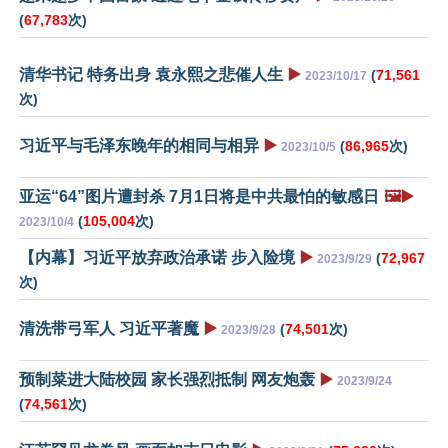
(
67,783
次)
清华书记 特务出身 袁永熙之悲催人生
▶️
(
71,561
2023/10/17
次)
习近平与毛泽东晚年的相同与相异
▶️
(
86,965
次)
2023/10/5
亚运“64”图片遭封杀 7月1日将是中共最怕的敏感日
🖼️▶️
(
105,004
次)
2023/10/4
【内幕】习近平放弃政治承诺 步入险境
▶️
(
72,967
2023/9/29
次)
清洗带弓军人 习近平著魔
▶️
(
74,501
次)
2023/9/28
预制菜进大陆校园 家长强烈抵制 网友炮轰
▶️
2023/9/24
(
74,561
次)