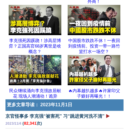
外商！
李克强死因蹊跷！涉高层博
中国股市跌跌不休！一夜回
弈？正国高官68岁离世是啥
到疫情前。投资一带一路竹
概念？
篮打水一场空？
民众继续涌向李克强故居献
🔥内幕越扒越多🔥许家印父
花 现场人潮涌动！诡异
子癖好再曝光！！
更多文章导读：
2023年11月1日
京官怪事多 李克强“被害死” 习“跳进黄河洗不清”
▶️
(
82,341
次)
2023/11/4