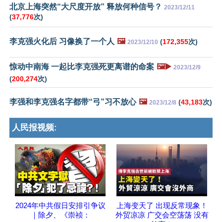
北京上海突然“大尺度开放” 释放何种信号？
2023/12/11
(
37,776
次)
李克强火化后 习像换了一个人
🖼️
(
172,355
次)
2023/12/10
惊动中南海 一起比李克强死更离谱的命案
🖼️▶️
2023/12/9
(
200,274
次)
李强和李克强名字都带“弓”习不放心
🖼️
(
43,183
次)
2023/12/8
人民报视频:
2024年中共假日安排引争议
上海变天了 出现反常现象！
｜除夕、《崇祯：
外贸凉凉 广交会空荡荡 没有