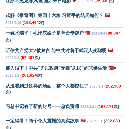
江苏罕见龙卷风 画面如末日电影
▶️
(
75,330
次)
2023/9/21
试解《推背图》第四十六象 习近平的结局如何？
🖼️
(
193,464
次)
2023/9/16
一碗水端平！毛泽东嫂子是革命专嫁户
🖼️
(
80,047
2023/9/4
次)
听信共产党大V被禁言 与中共对着干武汉人变聪明
🖼️
(
57,487
次)
2023/9/2
催人泪下！中共“刃民政府”无视“忍民”的悲惨生活
🖼️▶️
(
261,624
次)
2023/9/2
从没看到过这样的场面，整个人都惊住了
(
202,588
2023/9/1
次)
习总书记有了新的封号——总负责师
(
169,171
次)
2023/8/31
一定得看！两个令人震撼的真实故事
🖼️
(
202,883
2023/8/31
次)