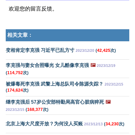
欢迎您的留言反馈。
相关文章：
变相肯定李克强 习近平已乱方寸
(
42,425
次)
2023/12/20
李克强与妻女合照曝光 女儿酷像李克强
🖼️
2023/12/19
(
114,752
次)
被爆毒死李克强 武警上海总队司令陈源失踪？
2023/12/15
(
174,624
次)
继李克强后 57岁公安部特勤局高官心脏病猝死
🖼️
(
168,377
次)
2023/12/15
北京上海大尺度开放？为何没人买账
(
34,230
次)
2023/12/13