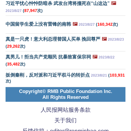
习近平忧心忡忡防暗杀 武攻台湾将撞死在“山这边”
🖼️
(
87,947
次)
2023/8/27
中国留学生爱上没有雷锋的南韩
🖼️
(
160,342
次)
2023/8/27
真是一只虎！意大利总理替国人买单 挽回尊严
🖼️
2023/8/23
(
29,262
次)
真男儿！拒当共产党顺民 抗暴致富保宗祠
🖼️
2023/8/22
(
35,482
次)
扳倒秦刚，反对派和习近平权斗的转折点
(
103,931
2023/8/21
次)
Copyright© RMB Public Foundation Inc.
All Rights Reserved
人民报网站服务条款
关于我们
反馈信箱：
editor@renminbao.com