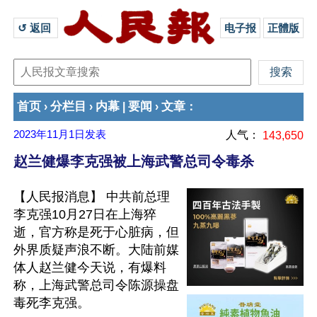
↺ 返回 
电子报
正體版
首页
分栏目
内幕
要闻
文章
›
›
|
›
：
2023年11月1日
发表
人气：
143,650
赵兰健爆李克强被上海武警总司令毒杀
【人民报消息】 中共前总理
李克强10月27日在上海猝
逝，官方称是死于心脏病，但
外界质疑声浪不断。大陆前媒
体人赵兰健今天说，有爆料
称，上海武警总司令陈源操盘
毒死李克强。
