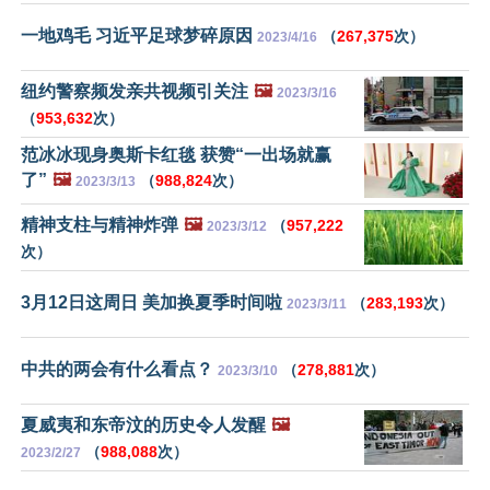
一地鸡毛 习近平足球梦碎原因
（
267,375
次）
2023/4/16
纽约警察频发亲共视频引关注
🖼️
2023/3/16
（
953,632
次）
范冰冰现身奥斯卡红毯 获赞“一出场就赢
了”
🖼️
（
988,824
次）
2023/3/13
精神支柱与精神炸弹
🖼️
（
957,222
2023/3/12
次）
3月12日这周日 美加换夏季时间啦
（
283,193
次）
2023/3/11
中共的两会有什么看点？
（
278,881
次）
2023/3/10
夏威夷和东帝汶的历史令人发醒
🖼️
（
988,088
次）
2023/2/27