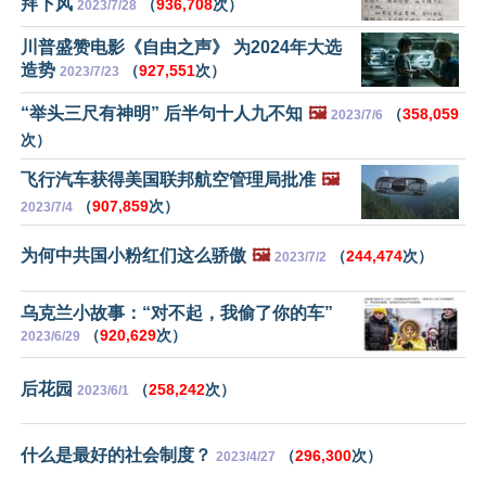
拜下风
（
936,708
次）
2023/7/28
川普盛赞电影《自由之声》 为2024年大选
造势
（
927,551
次）
2023/7/23
“举头三尺有神明” 后半句十人九不知
🖼️
（
358,059
2023/7/6
次）
飞行汽车获得美国联邦航空管理局批准
🖼️
（
907,859
次）
2023/7/4
为何中共国小粉红们这么骄傲
🖼️
（
244,474
次）
2023/7/2
乌克兰小故事：“对不起，我偷了你的车”
（
920,629
次）
2023/6/29
后花园
（
258,242
次）
2023/6/1
什么是最好的社会制度？
（
296,300
次）
2023/4/27