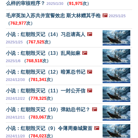
么样的审核程序？
（
91,975
次）
2025/1/30
毛岸英加入苏共并宣誓效忠 斯大林赠其手枪
🖼️
2025/1/25
（
762,977
次）
小说：红朝毁灭记（14）习总请高人
🖼️
（
767,525
次）
2025/1/25
小说：红朝毁灭记（13）乱局如麻
🖼️
（
768,518
次）
2025/1/6
小说：红朝毁灭记（12）暗算总书记
🖼️
（
781,341
次）
2024/12/30
小说：红朝毁灭记（11）一封公开信
🖼️
（
778,325
次）
2024/12/22
小说：红朝毁灭记（10）弹劾总书记？
🖼️
（
783,067
次）
2024/12/11
小说：红朝毁灭记（9）令薄周秦城聚首
🖼️
（
784,023
次）
2024/11/20