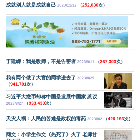
成就别人就是成就自己
（
252,030
次）
2023/11/12
于建嵘：我是教师，不是告密者
（
267,303
次）
2023/9/11
我有两个做了大官的同学进去了
2023/8/29
（
941,781
次）
习近平大撒币却称中国是发展中国家 惹议
（
933,433
次）
2023/8/27
天灾人祸：人民的苦难是政权的毒药
（
420,193
次）
2023/8/2
网文：小学生作文《热死了》火了 老师甘