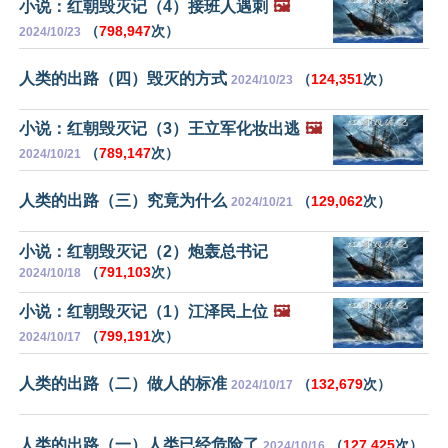
小说：红朝毁灭记（4）接班人遇刺
🖼️
（
798,947
次）
2024/10/23
人类的出路（四）毁灭的方式
（
124,351
次）
2024/10/23
小说：红朝毁灭记（3）王立军化妆出逃
🖼️
（
789,147
次）
2024/10/21
人类的出路（三）究竟为什么
（
129,062
次）
2024/10/21
小说：红朝毁灭记（2）炮轰总书记
（
791,103
次）
2024/10/18
小说：红朝毁灭记（1）江泽民上位
🖼️
（
799,191
次）
2024/10/17
人类的出路（二）做人的标准
（
132,679
次）
2024/10/17
人类的出路（一）人类已经危险了
（
127,425
次）
2024/10/16