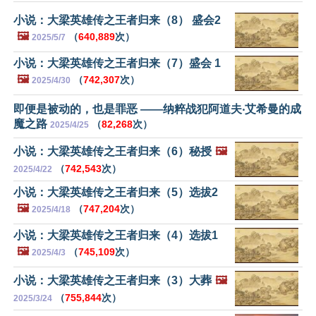
小说：大梁英雄传之王者归来（8） 盛会2
🖼️
（
640,889
次）
2025/5/7
小说：大梁英雄传之王者归来（7）盛会 1
🖼️
（
742,307
次）
2025/4/30
即便是被动的，也是罪恶 ——纳粹战犯阿道夫‧艾希曼的成
魔之路
（
82,268
次）
2025/4/25
小说：大梁英雄传之王者归来（6）秘授
🖼️
（
742,543
次）
2025/4/22
小说：大梁英雄传之王者归来（5）选拔2
🖼️
（
747,204
次）
2025/4/18
小说：大梁英雄传之王者归来（4）选拔1
🖼️
（
745,109
次）
2025/4/3
小说：大梁英雄传之王者归来（3）大葬
🖼️
（
755,844
次）
2025/3/24