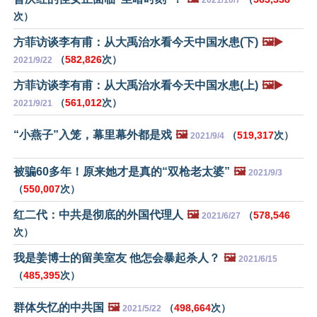
次）
方菲访谈李有甫：从大禹治水看今天中国水患(下)
🖼️▶️
（
582,826
次）
2021/9/22
方菲访谈李有甫：从大禹治水看今天中国水患(上)
🖼️▶️
（
561,012
次）
2021/9/21
“小燕子”入笼，幕里幕外都是戏
🖼️
（
519,317
次）
2021/9/4
被骗60多年！原来她才是真的“双枪老太婆”
🖼️
2021/9/3
（
550,007
次）
红二代：中共是彻底的外国代理人
🖼️
（
578,546
2021/6/27
次）
我是姜博士的留美室友 他怎会暴起杀人？
🖼️
2021/6/15
（
485,395
次）
群体失忆的中共国
🖼️
（
498,664
次）
2021/5/22