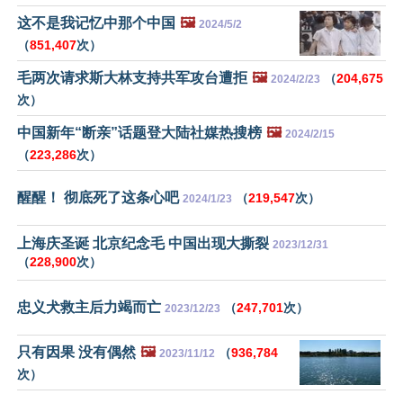
这不是我记忆中那个中国
🖼️
2024/5/2
（
851,407
次）
毛两次请求斯大林支持共军攻台遭拒
🖼️
（
204,675
2024/2/23
次）
中国新年“断亲”话题登大陆社媒热搜榜
🖼️
2024/2/15
（
223,286
次）
醒醒！ 彻底死了这条心吧
（
219,547
次）
2024/1/23
上海庆圣诞 北京纪念毛 中国出现大撕裂
2023/12/31
（
228,900
次）
忠义犬救主后力竭而亡
（
247,701
次）
2023/12/23
只有因果 没有偶然
🖼️
（
936,784
2023/11/12
次）