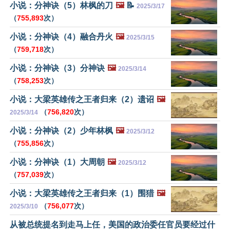
小说：分神诀（5）林枫的刀
🖼️
📝
2025/3/17
（
755,893
次）
小说：分神诀（4）融合丹火
🖼️
2025/3/15
（
759,718
次）
小说：分神诀（3）分神诀
🖼️
2025/3/14
（
758,253
次）
小说：大梁英雄传之王者归来（2）遗诏
🖼️
（
756,820
次）
2025/3/14
小说：分神诀（2）少年林枫
🖼️
2025/3/12
（
755,856
次）
小说：分神诀（1）大周朝
🖼️
2025/3/12
（
757,039
次）
小说：大梁英雄传之王者归来（1）围猎
🖼️
（
756,077
次）
2025/3/10
从被总统提名到走马上任，美国的政治委任官员要经过什