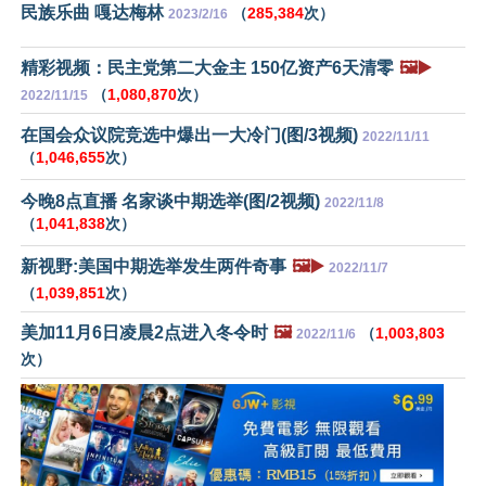
民族乐曲 嘎达梅林
（
285,384
次）
2023/2/16
精彩视频：民主党第二大金主 150亿资产6天清零
🖼️▶️
（
1,080,870
次）
2022/11/15
在国会众议院竞选中爆出一大冷门(图/3视频)
2022/11/11
（
1,046,655
次）
今晚8点直播 名家谈中期选举(图/2视频)
2022/11/8
（
1,041,838
次）
新视野:美国中期选举发生两件奇事
🖼️▶️
2022/11/7
（
1,039,851
次）
美加11月6日凌晨2点进入冬令时
🖼️
（
1,003,803
2022/11/6
次）