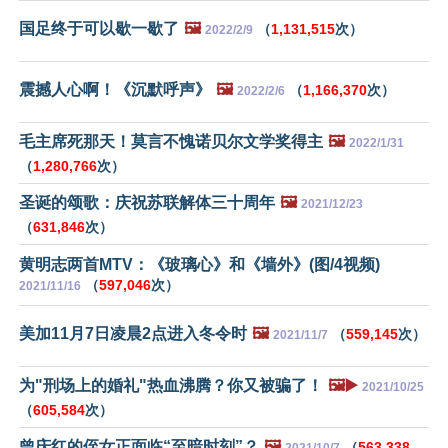
国足终于可以歇一歇了
🖼️
（
1,131,515
次）
2022/2/9
震撼人心啊！《沉默呼声》
🖼️
（
1,166,370
次）
2022/2/6
毛主席死那天！莫言不愧诺贝尔文学奖得主
🖼️
2022/1/31
（
1,280,766
次）
圣诞的颂歌：庆祝苏联解体三十周年
🖼️
2021/12/23
（
631,846
次）
黄明志两首MTV：《玻璃心》和《墙外》(图/4视频)
（
597,046
次）
2021/11/16
美加11月7日凌晨2点进入冬令时
🖼️
（
559,145
次）
2021/11/7
为"刑场上的婚礼"热血沸腾？你又被骗了！
🖼️▶️
2021/10/25
（
605,584
次）
曾庆红的侄女正面临“至暗时刻”？
🖼️
（
563,338
2021/10/7