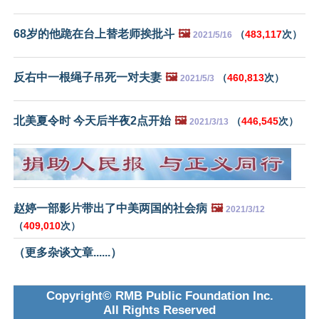
68岁的他跪在台上替老师挨批斗
🖼️
（
483,117
次）
2021/5/16
反右中一根绳子吊死一对夫妻
🖼️
（
460,813
次）
2021/5/3
北美夏令时 今天后半夜2点开始
🖼️
（
446,545
次）
2021/3/13
赵婷一部影片带出了中美两国的社会病
🖼️
2021/3/12
（
409,010
次）
（更多杂谈文章......）
Copyright© RMB Public Foundation Inc.
All Rights Reserved