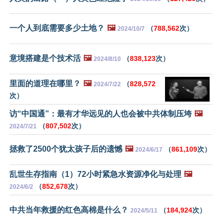
一个人到底需要多少土地？
🖼️
（
788,562
次）
2024/10/7
意境搭建是个技术活
🖼️
（
838,123
次）
2024/8/10
里面的道理在哪里？
🖼️
（
828,572
2024/7/22
次）
访“中国通”：最有才华远见的人也会被中共体制压垮
🖼️
（
807,502
次）
2024/7/21
拯救了2500个犹太孩子后的遗憾
🖼️
（
861,109
次）
2024/6/17
乱世生存指南（1）72小时紧急水资源净化与处理
🖼️
（
852,678
次）
2024/6/2
中共当年救援的红色高棉是什么？
（
184,924
次）
2024/5/11