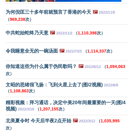
为何倪匡三十多年前就预言了香港的今天
🖼️
2022/11/5
（
969,238
次）
中共蛇始蛇终乃天意
🖼️
（
1,110,398
次）
2022/11/2
令我睡意全无的一碗汤面
🖼️
（
1,114,337
次）
2022/7/25
你知道这些为什么属于伪民歌吗？
🖼️
（
1,094,063
2022/6/12
次）
文昭的思绪很飞扬：飞到火星上去了(图/2视频)
2022/6/9
（
1,108,863
次）
精彩视频：拜习通话，决定中美20年间最重要的一天(图/4
视频)
（
1,207,155
次）
2022/3/19
北美夏令时 今天后半夜2点开始
🖼️
（
1,035,995
2022/3/12
次）