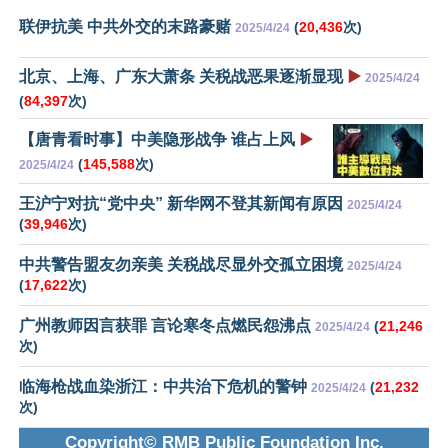
联伊抗美 中共外交的末路豪赌
(
20,436
次)
2025/4/24
北京、上海、广东大萧条 关税战恶果逐渐显现
▶️
2025/4/24
(
84,397
次)
【唐青看时事】中美隐形战争 谁占上风
▶️
(
145,588
次)
2025/4/24
王沪宁对抗“党中央” 新华网不登其新闻有原因
2025/4/24
(
39,946
次)
中共警告盟友勿亲美 关税战尽显外交孤立困境
2025/4/24
(
17,622
次)
广州教师因言获罪 言论寒冬点燃民怨沸点
(
21,246
2025/4/24
次)
临海枪战血染浙江：中共治下危机的警钟
(
21,232
2025/4/24
次)
Copyright© RMB Public Foundation Inc.