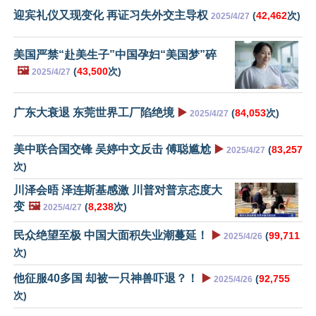
迎宾礼仪又现变化 再证习失外交主导权
(
42,462
次)
2025/4/27
美国严禁“赴美生子”中国孕妇“美国梦”碎
🖼️
(
43,500
次)
2025/4/27
广东大衰退 东莞世界工厂陷绝境
▶️
(
84,053
次)
2025/4/27
美中联合国交锋 吴婷中文反击 傅聪尴尬
▶️
(
83,257
2025/4/27
次)
川泽会晤 泽连斯基感激 川普对普京态度大
变
🖼️
(
8,238
次)
2025/4/27
民众绝望至极 中国大面积失业潮蔓延！
▶️
(
99,711
2025/4/26
次)
他征服40多国 却被一只神兽吓退？！
▶️
(
92,755
2025/4/26
次)