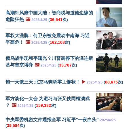
高潮针风靡中国大陆：智商税与道德边缘的
危险狂热
🖼️
(
36,541
次)
2025/4/25
军权大洗牌：何卫东被免震动中南海 习近
平高危！
🖼️
(
162,108
次)
2025/4/25
俄乌战争现和平曙光？川普调停下的泽连斯
基与普京博弈
🖼️
(
33,787
次)
2025/4/25
饱一天饿三天 北京马驹桥零工惨状！
▶️
(
88,675
次)
2025/4/25
军方淡化一大会 为避习与张又侠同框演戏
？
🖼️
(
159,382
次)
2025/4/25
中央军委机密文件通报全军 习近平“一夜白头”
2025/4/25
(
39,584
次)