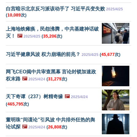
白宫暗示北京反习派该动手了 习近平兵变失败
2025/4/25
(
10,089
次)
上海地铁瘫痪，民怨沸腾，中共基建神话破
灭！
🖼️
(
35,206
次)
2025/4/25
习近平健康风波 权力崩塌的前兆？
(
45,677
次)
2025/4/25
网飞CEO揭中共审查黑幕 言论封锁加速政
权末路
🖼️
(
31,279
次)
2025/4/24
天下奇谭（237）树精奇缘
🖼️
2025/4/24
(
465,795
次)
董明珠“间谍论”引风波 中共排外狂热的舆
论试探
🖼️
(
26,808
次)
2025/4/24