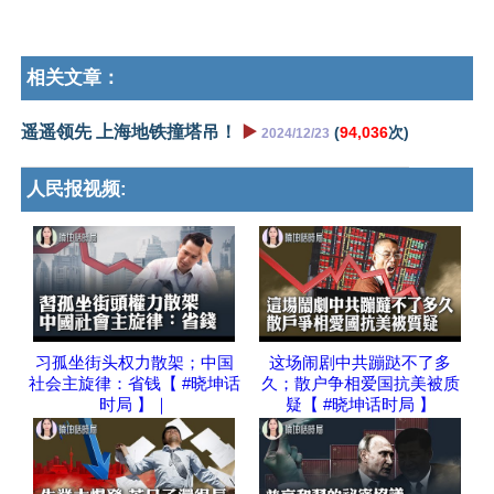
相关文章：
遥遥领先 上海地铁撞塔吊！
▶️
(
94,036
次)
2024/12/23
人民报视频:
习孤坐街头权力散架；中国
这场闹剧中共蹦跶不了多
社会主旋律：省钱【 #晓坤话
久；散户争相爱国抗美被质
时局 】｜
疑【 #晓坤话时局 】