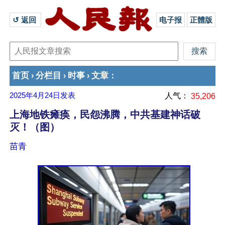
↺ 返回 
电子报
正體版
首页
分栏目
时事
文章
›
›
›
：
2025年4月24日
发表
人气：
35,206
上海地铁瘫痪，民怨沸腾，中共基建神话破
灭！（图）
苗青