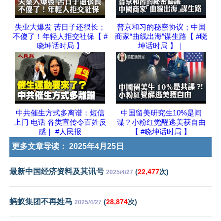
失业大爆发 苦日子还很长；
普京和习的秘密协议；中国
不傻了！年轻人拒交社保【 #
商家“曲线出海”谋生路【 #晓
晓坤话时局 】
坤话时局 】｜
中共催生方式多离谱：短信
中国留美研究生10%是间
上门 电话 各类宣传令百姓反
谍？小粉红觉醒逃美获自由
感｜ #人民报
【 #晓坤话时局 】
更多文章导读：
2025年4月25日
最新中国经济资料及其讯号
(
22,477
次)
2025/4/27
蚂蚁集团不再姓马
(
28,874
次)
2025/4/27