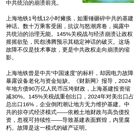
中共统治的崩溃前兆。

上海地铁1号线12小时瘫痪，如重锤砸碎中共的基建
神话。数十万乘客受困，抗议与怒潮席卷，揭露中
共统治的治理无能。145%关税战与经济崩溃让政权
摇摇欲坠，民怨沸腾预示其稳定神话的破灭。这场
故障不仅是技术事故，更是中共政权走向崩溃的缩
影。

上海地铁曾是中共“中国速度”的标杆，却因电力故障
暴露设备老化与资金短缺。《财新网》报导，2024
年地方债90万亿人民币压垮财政，上海基建投资缩
减30%。145%关税战重创出口，2024年对美出口占
总出口16%，企业倒闭潮让地方无力维护基建。中
共的掠夺式经济模式——依赖土地财政与高负债投
资，忽视可持续性——导致基建表面辉煌，内里腐
朽。故障是这一模式的破产证明。
