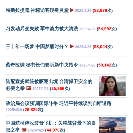
特斯拉捉鬼 神秘访客现身灵堂
▶️
(
92,678
次)
2025/4/26
习发动兵变失败 军中势力被大清洗
(
54,992
次)
2025/4/26
三十年一场梦 中国梦醒时分？
▶️
(
93,044
次)
2025/4/26
蔡奇改调 秘书长们要听新中央指令
(
50,142
次)
2025/4/26
陆配宣扬武统被驱逐出境 台湾捍卫安全的
必要之举
🖼️
(
35,966
次)
2025/4/26
政治局会议强调国际斗争 习近平持续误判自断退路
(
26,825
次)
2025/4/26
中国航司停收波音飞机：关税战背景下的自
损之举
🖼️
(
44,970
次)
2025/4/25