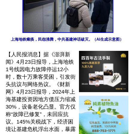
上海地铁瘫痪，民怨沸腾，中共基建神话破灭。（AI生成示意图）
【人民报消息】据《澎湃新
闻》4月23日报导，上海地铁
1号线因电力故障停运12小
时，数十万乘客受困，引发街
头抗议与网络热议。《财新
网》4月23日报导，2024年上
海基建投资因地方债压力缩减
30%，设备老化凸显。官方仅
称“故障已修复”，未回应抗
议。145%关税战下，经济困
境让基建危机浮出水面，暴露