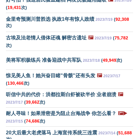
2023/7/20
(
19,431
次)
金里奇预测川普胜选 执政1年有惊人政绩
(
92,308
2023/7/19
次)
古埃及法老情人借体还魂 解密古遗址
🖼️
(
75,782
2023/7/19
次)
美将军积极练兵 准备迎战中共军队
(
49,949
次)
2023/7/18
惊见美人鱼！她兴奋目睹"骨骸"还有头发
🖼️
2023/7/17
(
130,466
次)
听信中共的代价：洪都拉斯白虾被砍半价 业者崩溃
🖼️
(
39,662
次)
2023/7/17
耐人寻味！如果泄密是为阻止台海战争 你怎么看？
🖼️▶️
(
74,686
次)
2023/7/15
20大后最大老虎落马 上海宣传系统三连震
(
51,688
2023/7/14