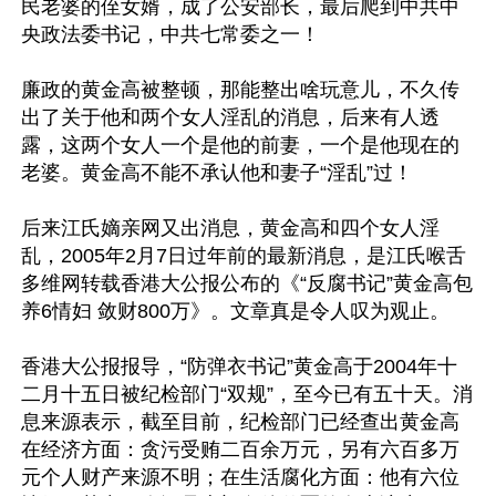
民老婆的侄女婿，成了公安部长，最后爬到中共中
央政法委书记，中共七常委之一！

廉政的黄金高被整顿，那能整出啥玩意儿，不久传
出了关于他和两个女人淫乱的消息，后来有人透
露，这两个女人一个是他的前妻，一个是他现在的
老婆。黄金高不能不承认他和妻子“淫乱”过！

后来江氏嫡亲网又出消息，黄金高和四个女人淫
乱，2005年2月7日过年前的最新消息，是江氏喉舌
多维网转载香港大公报公布的《“反腐书记”黄金高包
养6情妇 敛财800万》。文章真是令人叹为观止。

香港大公报报导，“防弹衣书记”黄金高于2004年十
二月十五日被纪检部门“双规”，至今已有五十天。消
息来源表示，截至目前，纪检部门已经查出黄金高
在经济方面：贪污受贿二百余万元，另有六百多万
元个人财产来源不明；在生活腐化方面：他有六位