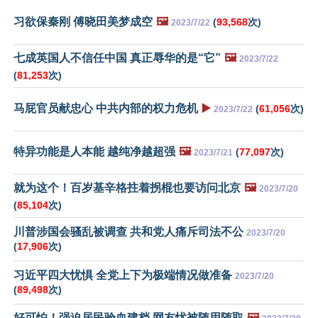
习欲保秦刚 傅晓田美梦成空
🖼️
(
93,568
次)
2023/7/22
七成英国人不信任中国 真正辱华的是“它”
🖼️
2023/7/22
(
81,253
次)
马屁官员献忠心 中共内部的权力危机
▶️
(
61,056
次)
2023/7/22
特异功能是人本能 越纯净越超强
🖼️
(
77,097
次)
2023/7/21
就为这个！百岁基辛格拄着拐棍也要访问北京
🖼️
2023/7/20
(
85,104
次)
川普涉国会骚乱被调查 共和党人痛斥司法不公
2023/7/20
(
17,906
次)
习近平四大忧惧 全党上下为极端情况做准备
2023/7/20
(
89,498
次)
好可怕！强迫居民验血建档 网友忧被随用随取
🖼️