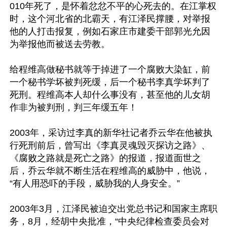
010年死了，是怀着忿忿不平的心死去的。在江掌权
时，这个河北省的北霸天，有江泽民撑腰，对举报
他的人打击报复，例如石家庄市建委干部郭光允因
为举报他而被送去劳教。

给程维高做秘书就等于掉进了一个腐败大染缸，前
一个秘书学坏被判死缓，后一个秘书李真学坏判了
死刑。程维高本人却什么事没有，甚至他的儿女胡
作非为被判刑，判三年缓五年！

2003年，采访过李真的新华社记者乔云华在他被执
行死刑前后，曾写出《李真灵魂毁灭探访之路》、
《腐败之路就是死亡之路》的报道，报道面世之
后，乔云华就不断生活在程维高的威胁中，他说，
“有人用恐吓的手段，威胁我的人身安全。”

2003年3月，江泽民被迫交出党总书记和国家主席职
务，8月，经胡中央批准，“中央纪律检查委员会对