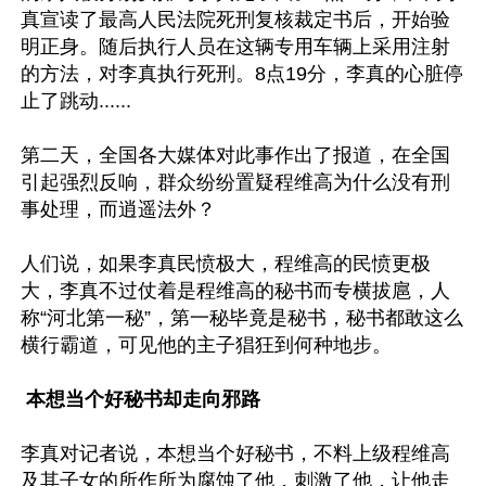
真宣读了最高人民法院死刑复核裁定书后，开始验
明正身。随后执行人员在这辆专用车辆上采用注射
的方法，对李真执行死刑。8点19分，李真的心脏停
止了跳动......

第二天，全国各大媒体对此事作出了报道，在全国
引起强烈反响，群众纷纷置疑程维高为什么没有刑
事处理，而逍遥法外？

人们说，如果李真民愤极大，程维高的民愤更极
大，李真不过仗着是程维高的秘书而专横拔扈，人
称“河北第一秘”，第一秘毕竟是秘书，秘书都敢这么
横行霸道，可见他的主子猖狂到何种地步。

 本想当个好秘书却走向邪路
李真对记者说，本想当个好秘书，不料上级程维高
及其子女的所作所为腐蚀了他，刺激了他，让他走