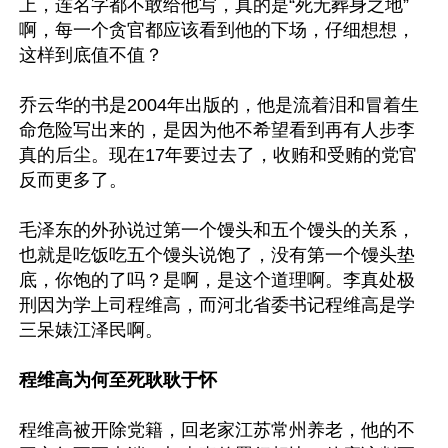
上，连名字都不敢给他写，真的是“死无葬身之地”
啊，每一个贪官都应该看到他的下场，仔细想想，
这样到底值不值？

乔云华的书是2004年出版的，他是流着泪和冒着生
命危险写出来的，是因为他不希望看到再有人步李
真的后尘。现在17年要过去了，收贿和受贿的党官
反而更多了。

毛泽东的外孙说过第一个馒头和五个馒头的关系，
也就是吃饭吃五个馒头说饱了，没有第一个馒头垫
底，你饱的了吗？是啊，是这个道理啊。李真处极
刑因为学上司程维高，而河北省委书记程维高是学
三呆婊江泽民啊。

程维高为何至死耿耿于怀
程维高被开除党籍，回老家江苏常州养老，他的不