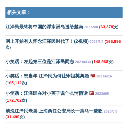
相关文章：
江泽民最终将中国的浮水洲岛送给越南
(
63,378
次)
2023/9/8
网上开始有人怀念江泽民时代了！(2视频)
(
166,896
2023/8/4
次)
小笑话：左起第三位是江泽民同志
(
148,968
次)
2023/6/30
小笑话：想当年 江泽民为何让宋祖英离婚
🖼️
2023/6/16
(
165,112
次)
小笑话：江泽民在对小英子说什么悄悄话
🖼️
2023/6/5
(
172,702
次)
清洗江泽民老巢 上海两任公安局长一落马一遭贬
2023/6/3
(
31,499
次)