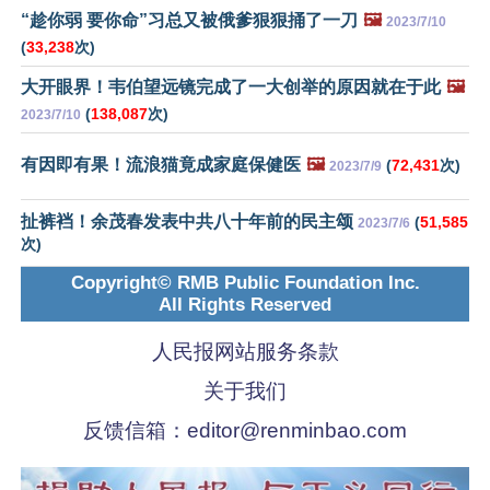
“趁你弱 要你命”习总又被俄爹狠狠捅了一刀
🖼️
2023/7/10
(
33,238
次)
大开眼界！韦伯望远镜完成了一大创举的原因就在于此
🖼️
(
138,087
次)
2023/7/10
有因即有果！流浪猫竟成家庭保健医
🖼️
(
72,431
次)
2023/7/9
扯裤裆！余茂春发表中共八十年前的民主颂
(
51,585
2023/7/6
次)
Copyright© RMB Public Foundation Inc.
All Rights Reserved
人民报网站服务条款
关于我们
反馈信箱：
editor@renminbao.com