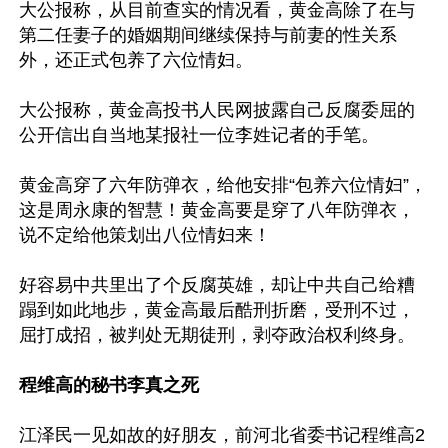
大公报称，从目前查实的情况看，黄金高除了在与
第二任妻子的婚姻期间继续保持与前妻的性关系
外，还正式包养了六位情妇。

大公报称，黄金高投书人民网披露自己反腐委屈的
公开信出自当地某报社一位李姓记者的手笔。

黄金高穿了六年防弹衣，给他安排“包养六位情妇”，
这是周永康的智慧！黄金高要是穿了八年防弹衣，
说不定给他策划出八位情妇来！

好容易中共里出了个反腐英雄，却让中共自己给糟
蹋到如此地步，黄金高最后酷刑折磨，受刑不过，
屈打成招，被判处无期徒刑，剥夺政治权利终身。

程维高的秘书李真之死
江泽民一见如故的好朋友，前河北省委书记程维高2