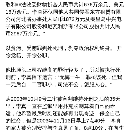
取和非法收受财物折合人民币共计676万余元、美元
16万余元。李真还伙同他人共同侵吞东方租赁有限
公司河北省办事处人民币1872万元及秦皇岛中兴电
子有限公司股份和尼瓦利斯有限公司股份共计人民
币2967万余元。”

以贪污、受贿罪判处死刑，剥夺政治权利终身。 开
除党籍、开除公职。

他比顶头上司程维高的罪行轻多了，所以被执行死
刑前，李真留下遗言：“无悔一生，罪虽该死，但我
一无后台，二官职小，司法不公，怎服人心。”

从2003年10月9号二审被宣判维持死刑之后的35天
里，李真一直在监狱里用扑克牌测算着自己的命
运，他希望最后时刻还能够再出现奇迹，保全自己
的性命，但是2003年11月13日早上7点40分，李真
的家人被分别安排与李真见了面。8点10分，在向李