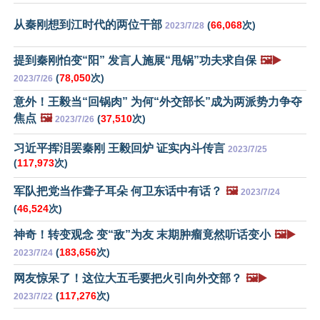
从秦刚想到江时代的两位干部
(
66,068
次)
2023/7/28
提到秦刚怕变“阳” 发言人施展“甩锅”功夫求自保
🖼️▶️
(
78,050
次)
2023/7/26
意外！王毅当“回锅肉” 为何“外交部长”成为两派势力争夺
焦点
🖼️
(
37,510
次)
2023/7/26
习近平挥泪罢秦刚 王毅回炉 证实内斗传言
2023/7/25
(
117,973
次)
军队把党当作聋子耳朵 何卫东话中有话？
🖼️
2023/7/24
(
46,524
次)
神奇！转变观念 变“敌”为友 末期肿瘤竟然听话变小
🖼️▶️
(
183,656
次)
2023/7/24
网友惊呆了！这位大五毛要把火引向外交部？
🖼️▶️
(
117,276
次)
2023/7/22