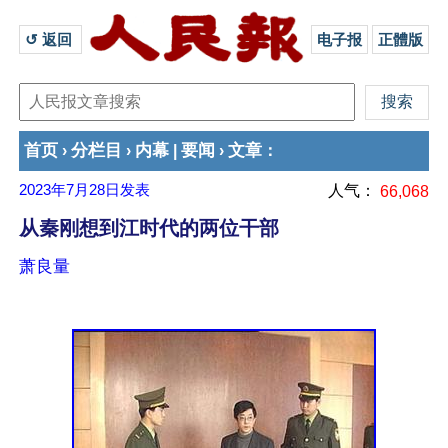
↺ 返回 
电子报
正體版
首页
分栏目
内幕
要闻
文章
›
›
|
›
：
2023年7月28日
发表
人气：
66,068
从秦刚想到江时代的两位干部
萧良量