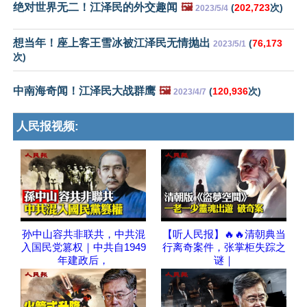
绝对世界无二！江泽民的外交趣闻
🖼️
(
202,723
次)
2023/5/4
想当年！座上客王雪冰被江泽民无情抛出
(
76,173
2023/5/1
次)
中南海奇闻！江泽民大战群鹰
🖼️
(
120,936
次)
2023/4/7
人民报视频:
孙中山容共非联共，中共混
【听人民报】🔥🔥清朝典当
入国民党篡权｜中共自1949
行离奇案件，张掌柜失踪之
年建政后，
谜｜