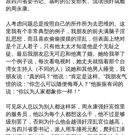
原四川省委书记、届时的公安部长、流氓强奸成瘾
的周永康。

人考虑问题总是按照自己的所作所为去思维的。这
里我有个非常典型的例子，我朋友的前夫满脑子淫
乱思想，而且喜欢偷偷摸摸的淫乱，但表面上绝对
是个正人君子，只有他太太才知道他是个无耻之
徒。最后我朋友忍无可忍和他离了婚。她给我举了
一个例子说，每次看电视时，她丈夫就指着那个台
湾女主持人（不同的人）说她和其他男人睡觉，我
朋友说：“真的吗？”他说：“肯定是这样。”我朋友气
愤的说：“你怎么可以随便侮辱人？”他振振有词的
说：“你以为人家都象你一样！”

可见坏人总以为别人都这样坏，周永康强奸宾馆里
的服务员，他以为每个人都想这么干，他不过是够
级别罢了，否则为什么他会越强奸淫乱官位越高，
从当四川省委书记，派人用车撞死元配，爬到江泽