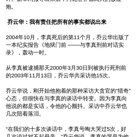
炮。

 乔云华：我有责任把所有的事实都说出来
2004年10月，李真死后的第11个月，乔云华出版了
一本纪实报告《地狱门前 ───与李真刑前对话实
录》，轰动一时。

从李真被逮捕那天2000年3月30日到被执行死刑前
的2003年11月13日，乔云华共采访他15次。

乔云华说，刚开始他抱着的那种采访大贪官的“猎奇”
心态，但很快在与李真的谈话中转变。因为李真向
他说的都是实话，令他的心颤抖。采访中乔云华也
几次陪着落泪。

“在我们的十多次谈话中，李真号啕大哭过5次，好
几次说过对不起母亲。”乔云华说，李真的哭是为他