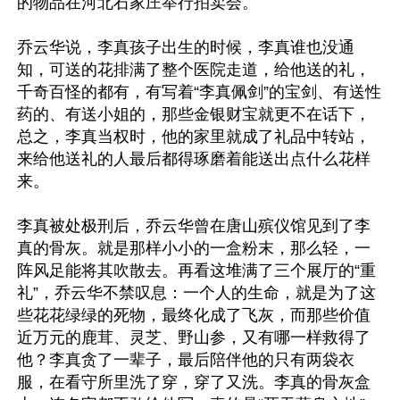
的物品在河北石家庄举行拍卖会。

乔云华说，李真孩子出生的时候，李真谁也没通
知，可送的花排满了整个医院走道，给他送的礼，
千奇百怪的都有，有写着“李真佩剑”的宝剑、有送性
药的、有送小姐的，那些金银财宝就更不在话下，
总之，李真当权时，他的家里就成了礼品中转站，
来给他送礼的人最后都得琢磨着能送出点什么花样
来。

李真被处极刑后，乔云华曾在唐山殡仪馆见到了李
真的骨灰。就是那样小小的一盒粉末，那么轻，一
阵风足能将其吹散去。再看这堆满了三个展厅的“重
礼”，乔云华不禁叹息：一个人的生命，就是为了这
些花花绿绿的死物，最终化成了飞灰，而那些价值
近万元的鹿茸、灵芝、野山参，又有哪一样救得了
他？李真贪了一辈子，最后陪伴他的只有两袋衣
服，在看守所里洗了穿，穿了又洗。李真的骨灰盒