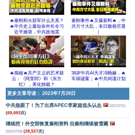
🔥秦刚和火箭军什么关系？
秦刚事件🔥又爆新料🔥，中
🔥中共史上最短命外长令习
共方寸大乱，末日败相尽显
近平难堪，中共政地震
｜
🔥揭秘🔥共产主义的艺术疑
38岁中共AI天才冯旸赫，🔥
云：《阿里郎》和《东方
车祸谜案；🔥中共间谍计划
红》，美化独裁？
｜
更多文章导读：
2023年7月28日
中共急眼了！为了出席APEC李家超低头认怂
🖼️
2023/7/31
(
69,093
次)
继续挖！外交部恢复秦刚资料 但秦刚继续被雪藏
🖼️
(
28,527
次)
2023/7/28