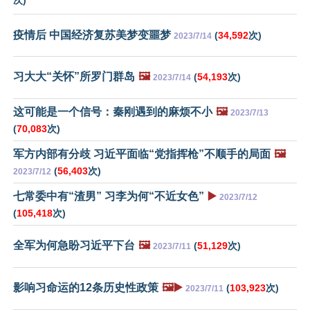
次)
疫情后 中国经济复苏美梦变噩梦
(
34,592
次)
2023/7/14
习大大“关怀”所罗门群岛
🖼️
(
54,193
次)
2023/7/14
这可能是一个信号：秦刚遇到的麻烦不小
🖼️
2023/7/13
(
70,083
次)
军方内部有分歧 习近平面临“党指挥枪”不顺手的局面
🖼️
(
56,403
次)
2023/7/12
七常委中有“渣男” 习李为何“不近女色”
▶️
2023/7/12
(
105,418
次)
全军为何急盼习近平下台
🖼️
(
51,129
次)
2023/7/11
影响习命运的12条历史性政策
🖼️▶️
(
103,923
次)
2023/7/11