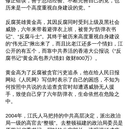
修正错误，善于总结经验、不断完善自己的党，也
历来是一个高度重视自身建设的党。”

反腐英雄黄金高，其因反腐同时受到上级及黑社会
威胁，六年来带着避弹衣上班，被誉为“防弹衣书
记”、“反腐斗士”。其终于被历来高度重视自身建设
的“伟光正”揪出来了，而且比老江还多一个情妇，江
公开的有五个，而靠中共养活的香港大公报说《“反
腐书记”黄金高包养六情妇 敛财800万》。

黄金高为了反腐被贪官污吏追杀，他在给人民日报
网站《人民网》写信时表示了自己的困惑，不知为
何按照中共说的去追查贪官时却遭遇威胁无人援
手，致使自己穿了六年防弹衣，生命依然在危险之
中。

2004年，江氏人马把持的中共高层决定，派出政治
局一级的高官去“整顿”。去整顿福建的政治局委员是