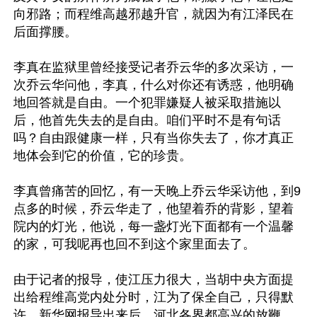
向邪路；而程维高越邪越升官，就因为有江泽民在
后面撑腰。

李真在监狱里曾经接受记者乔云华的多次采访，一
次乔云华问他，李真，什么对你还有诱惑，他明确
地回答就是自由。一个犯罪嫌疑人被采取措施以
后，他首先失去的是自由。咱们平时不是有句话
吗？自由跟健康一样，只有当你失去了，你才真正
地体会到它的价值，它的珍贵。

李真曾痛苦的回忆，有一天晚上乔云华采访他，到9
点多的时候，乔云华走了，他望着乔的背影，望着
院内的灯光，他说，每一盏灯光下面都有一个温馨
的家，可我呢再也回不到这个家里面去了。

由于记者的报导，使江压力很大，当胡中央方面提
出给程维高党内处分时，江为了保全自己，只得默
许。新华网报导出来后，河北各界都高兴的放鞭