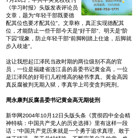
7月26日，中共中央党校校刊
《学习时报》头版发表评论员
文章，题为“年轻干部既要德
配其位也要才配其位”。文章称，真正实现德配其
位，才能防止一些干部今天是“好干部”、明天是“阶
下囚”现象，防止年轻干部“前脚刚踏上仕途，后脚就
步入歧途”。

这让我想起江泽民当政时期的两位级别不高的官
员，一位是福建省连江县的县委书记黄金高，一位
是江泽民的好哥们儿程维高的秘书李真。黄金高因
真反腐被判无期入狱，李真学上司变贪判死刑。

周永康判反腐县委书记黄金高无期徒刑
新华网2004年10月12日头版头条《贯彻四中全会精
神特稿：中国共产党人的历史选择》里有这样一段
话：“中国共产党历来就是一个勇于追求真理、敢于