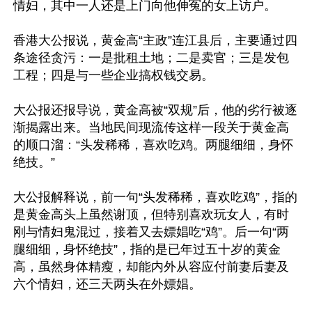
情妇，其中一人还是上门向他伸冤的女上访户。

香港大公报说，黄金高“主政”连江县后，主要通过四
条途径贪污：一是批租土地；二是卖官；三是发包
工程；四是与一些企业搞权钱交易。

大公报还报导说，黄金高被“双规”后，他的劣行被逐
渐揭露出来。当地民间现流传这样一段关于黄金高
的顺口溜：“头发稀稀，喜欢吃鸡。两腿细细，身怀
绝技。”

大公报解释说，前一句“头发稀稀，喜欢吃鸡”，指的
是黄金高头上虽然谢顶，但特别喜欢玩女人，有时
刚与情妇鬼混过，接着又去嫖娼吃“鸡”。后一句“两
腿细细，身怀绝技”，指的是已年过五十岁的黄金
高，虽然身体精瘦，却能内外从容应付前妻后妻及
六个情妇，还三天两头在外嫖娼。
