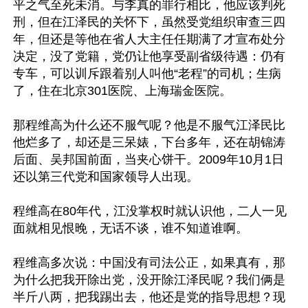
平之气至死未消。与李真的罪行相比，他应该判死
刑，但在江泽民的关怀下，虽然受党组织审查三四
年，但还是等他在省人大主任任期满了才宣布处分
决定，没了党籍，党仍让他享受副省级待遇：仍有
专车，可以训斥跟着别人叫他“老程”的司机；生病
了，住在北京301医院、上海瑞金医院。

那程维高为什么还不服气呢？他是不服气江泽民比
他烂多了，却还是三呆婊，下台多年，还在胡锦涛
后面、吴邦国前面，当夹心饼干。2009年10月1日
还以第三代党和国家领导人出现。

程维高在80年代，江没掌权时就认识他，二人一见
面就相见恨晚，无话不谈，谁不知道谁啊。

程维高多次说：中国没有司法公正，如果真有，那
为什么把我开除出党，没开除江泽民呢？我们俩是
半斤八两，把我踢出去，他还是党的指导思想？现