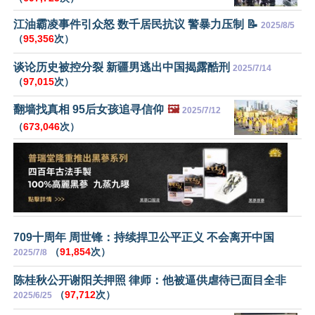
江油霸凌事件引众怒 数千居民抗议 警暴力压制 📝
2025/8/5
（
95,356
次）
谈论历史被控分裂 新疆男逃出中国揭露酷刑
2025/7/14
（
97,015
次）
翻墙找真相 95后女孩追寻信仰
🖼️
2025/7/12
（
673,046
次）
709十周年 周世锋：持续捍卫公平正义 不会离开中国
（
91,854
次）
2025/7/8
陈桂秋公开谢阳关押照 律师：他被逼供虐待已面目全非
（
97,712
次）
2025/6/25