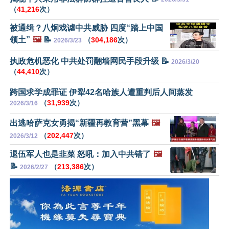
（
41,216
次）
被通缉？八炯戏谑中共威胁 四度“踏上中国
领土”
🖼️
📝
（
304,186
次）
2026/3/23
执政危机恶化 中共处罚翻墙网民手段升级 📝
2026/3/20
（
44,410
次）
跨国求学成罪证 伊犁42名哈族人遭重判后人间蒸发
（
31,939
次）
2026/3/16
出逃哈萨克女勇揭“新疆再教育营”黑幕
🖼️
（
202,447
次）
2026/3/12
退伍军人也是韭菜 怒吼：加入中共错了
🖼️
📝
（
213,386
次）
2026/2/27