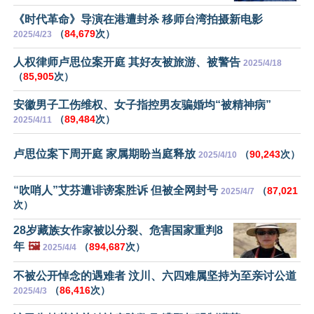
《时代革命》导演在港遭封杀 移师台湾拍摄新电影
（
84,679
次）
2025/4/23
人权律师卢思位案开庭 其好友被旅游、被警告
2025/4/18
（
85,905
次）
安徽男子工伤维权、女子指控男友骗婚均“被精神病”
（
89,484
次）
2025/4/11
卢思位案下周开庭 家属期盼当庭释放
（
90,243
次）
2025/4/10
“吹哨人”艾芬遭诽谤案胜诉 但被全网封号
（
87,021
2025/4/7
次）
28岁藏族女作家被以分裂、危害国家重判8
年
🖼️
（
894,687
次）
2025/4/4
不被公开悼念的遇难者 汶川、六四难属坚持为至亲讨公道
（
86,416
次）
2025/4/3