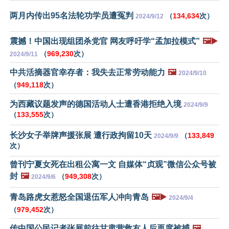
两月内传出95名法轮功学员遭冤判
（
134,634
次）
2024/9/12
震撼！中国出现组团杀党官 网友呼吁学“孟加拉模式”
🖼️▶️
（
969,230
次）
2024/9/11
中共活摘器官幸存者：我失去正常劳动能力
🖼️
2024/9/10
（
949,118
次）
为西藏议题发声的德国活动人士遭香港拒绝入境
2024/9/9
（
133,555
次）
长沙女子举牌声援张展 遭行政拘留10天
（
133,849
2024/9/9
次）
曾刊宁夏女死在出租公寓一文 自媒体“贞观”微信公众号被
封
🖼️
（
949,308
次）
2024/9/6
青岛路虎女惹怒全国退伍军人冲向青岛
🖼️▶️
2024/9/4
（
979,452
次）
传中国公民记者张展前往甘肃营救友人后再度被捕
🖼️