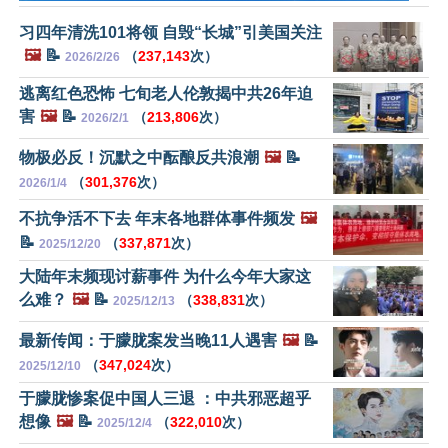
习四年清洗101将领 自毁“长城”引美国关注
🖼️
📝
（
237,143
次）
2026/2/26
逃离红色恐怖 七旬老人伦敦揭中共26年迫
害
🖼️
📝
（
213,806
次）
2026/2/1
物极必反！沉默之中酝酿反共浪潮
🖼️
📝
（
301,376
次）
2026/1/4
不抗争活不下去 年末各地群体事件频发
🖼️
📝
（
337,871
次）
2025/12/20
大陆年末频现讨薪事件 为什么今年大家这
么难？
🖼️
📝
（
338,831
次）
2025/12/13
最新传闻：于朦胧案发当晚11人遇害
🖼️
📝
（
347,024
次）
2025/12/10
于朦胧惨案促中国人三退 ：中共邪恶超乎
想像
🖼️
📝
（
322,010
次）
2025/12/4