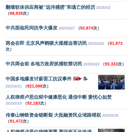
翻墙软体供应商被“远洋捕捞”和逃亡的经历
2025/3/2
（
88,939
次）
中共面临民间抗争大爆发
（
92,874
次）
2025/2/27
两会在即 北京风声鹤唳大规模迫害访民
（
91,973
2025/2/22
次）
中共两会前 各地方政府抓捕软禁访民
（
93,333
次）
2025/2/22
中国多地爆发讨薪罢工抗议事件
🖼️▶️
📝
（
921,088
次）
2025/2/21
人权律师卢思位狱中健康恶化 通信中断 妻忧心如焚
（
92,183
次）
2025/2/19
传泰山钢铁资金链断裂 大批融资民众堵路维权
2025/2/18
（
91,472
次）
人权律师卢思位病情严重 看守所不许送进