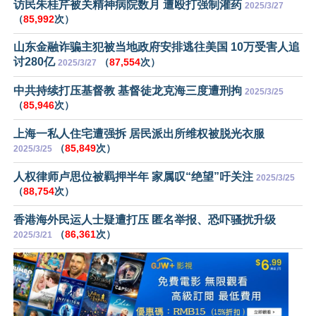
访民朱桂芹被关精神病院数月 遭殴打强制灌药
2025/3/27
（
85,992
次）
山东金融诈骗主犯被当地政府安排逃往美国 10万受害人追
讨280亿
（
87,554
次）
2025/3/27
中共持续打压基督教 基督徒龙克海三度遭刑拘
2025/3/25
（
85,946
次）
上海一私人住宅遭强拆 居民派出所维权被脱光衣服
（
85,849
次）
2025/3/25
人权律师卢思位被羁押半年 家属叹“绝望”吁关注
2025/3/25
（
88,754
次）
香港海外民运人士疑遭打压 匿名举报、恐吓骚扰升级
（
86,361
次）
2025/3/21