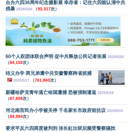
台办六四36周年纪念摄影展 幸存者：记住六四能认清中共
残暴
（
92,317
次）
2025/5/20
60个人权团体联合声明 促中共释放公民记者张展
2025/5/20
（
84,150
次）
结义办学 两兄弟遭中共安徽警察跨省抓捕
🖼️
（
761,860
次）
2025/5/17
新疆哈萨克青年逃亡哈国遭捕 恐被强制遣返
2025/5/16
（
87,808
次）
河北南宫民办小学被关停 千名家长市政府前抗议
2025/5/15
（
84,994
次）
要求平反六四两度被判刑 张长虹出狱后频受警察骚扰