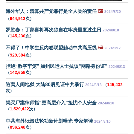
海外华人：清算共产党罪行是全人类的责任
🖼️
2024/8/20
（
944,913
次）
罗胜春：丁家喜将再次独自在牢房里度过生日
2024/8/18
（
145,230
次）
不得了！中学生反内卷联盟触动中共高压线
🖼️
2024/8/17
（
929,384
次）
拒绝“数字牢笼” 加州民运人士抗议“网路身份证”
2024/8/13
（
142,658
次）
逃离人间地狱 大陆80后见证中共暴行
（
145,432
2024/8/13
次）
揭买尸案律师指“更高层介入”担忧个人安全
2024/8/10
（
1,529,422
次）
中共海外诋毁法轮功新计划曝光 专家解读
2024/8/10
（
896,248
次）