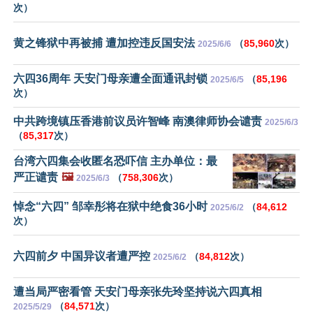
次）
黄之锋狱中再被捕 遭加控违反国安法
（
85,960
次）
2025/6/6
六四36周年 天安门母亲遭全面通讯封锁
（
85,196
2025/6/5
次）
中共跨境镇压香港前议员许智峰 南澳律师协会谴责
2025/6/3
（
85,317
次）
台湾六四集会收匿名恐吓信 主办单位：最
严正谴责
🖼️
（
758,306
次）
2025/6/3
悼念“六四” 邹幸彤将在狱中绝食36小时
（
84,612
2025/6/2
次）
六四前夕 中国异议者遭严控
（
84,812
次）
2025/6/2
遭当局严密看管 天安门母亲张先玲坚持说六四真相
（
84,571
次）
2025/5/29