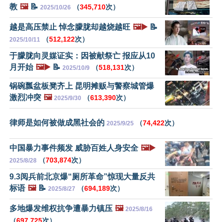
教
🖼️
📝
（
345,710
次）
2025/10/26
越是高压禁止 悼念朦胧却越烧越旺
🖼️▶️
📝
（
512,122
次）
2025/10/11
于朦胧向灵媒证实：因被献祭亡 报应从10
月开始
🖼️▶️
📝
（
518,131
次）
2025/10/9
锅碗瓢盆板凳齐上 昆明摊贩与警察城管爆
激烈冲突
🖼️
（
613,390
次）
2025/9/30
律师是如何被做成黑社会的
（
74,422
次）
2025/9/25
中国暴力事件频发 威胁百姓人身安全
🖼️▶️
（
703,874
次）
2025/8/28
9.3阅兵前北京爆“厕所革命”惊现大量反共
标语
🖼️
📝
（
694,189
次）
2025/8/27
多地爆发维权抗争遭暴力镇压
🖼️
2025/8/16
（
697,725
次）