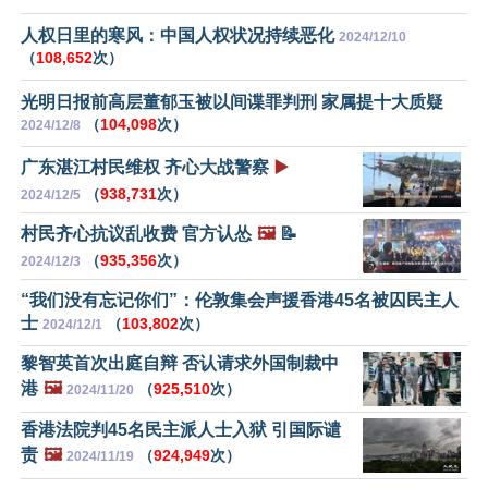
人权日里的寒风：中国人权状况持续恶化
2024/12/10
（
108,652
次）
光明日报前高层董郁玉被以间谍罪判刑 家属提十大质疑
（
104,098
次）
2024/12/8
广东湛江村民维权 齐心大战警察
▶️
（
938,731
次）
2024/12/5
村民齐心抗议乱收费 官方认怂
🖼️
📝
（
935,356
次）
2024/12/3
“我们没有忘记你们”：伦敦集会声援香港45名被囚民主人
士
（
103,802
次）
2024/12/1
黎智英首次出庭自辩 否认请求外国制裁中
港
🖼️
（
925,510
次）
2024/11/20
香港法院判45名民主派人士入狱 引国际谴
责
🖼️
（
924,949
次）
2024/11/19