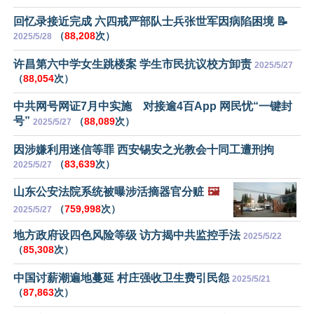
回忆录接近完成 六四戒严部队士兵张世军因病陷困境 📝
（
88,208
次）
2025/5/28
许昌第六中学女生跳楼案 学生市民抗议校方卸责
2025/5/27
（
88,054
次）
中共网号网证7月中实施 对接逾4百App 网民忧“一键封
号”
（
88,089
次）
2025/5/27
因涉嫌利用迷信等罪 西安锡安之光教会十同工遭刑拘
（
83,639
次）
2025/5/27
山东公安法院系统被曝涉活摘器官分赃
🖼️
（
759,998
次）
2025/5/27
地方政府设四色风险等级 访方揭中共监控手法
2025/5/22
（
85,308
次）
中国讨薪潮遍地蔓延 村庄强收卫生费引民怨
2025/5/21
（
87,863
次）