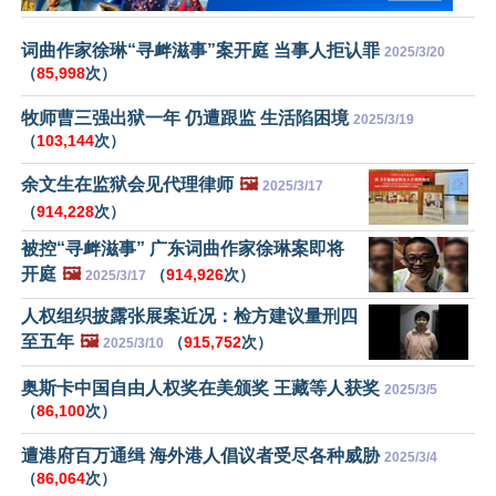
词曲作家徐琳“寻衅滋事”案开庭 当事人拒认罪
2025/3/20
（
85,998
次）
牧师曹三强出狱一年 仍遭跟监 生活陷困境
2025/3/19
（
103,144
次）
余文生在监狱会见代理律师
🖼️
2025/3/17
（
914,228
次）
被控“寻衅滋事” 广东词曲作家徐琳案即将
开庭
🖼️
（
914,926
次）
2025/3/17
人权组织披露张展案近况：检方建议量刑四
至五年
🖼️
（
915,752
次）
2025/3/10
奥斯卡中国自由人权奖在美颁奖 王藏等人获奖
2025/3/5
（
86,100
次）
遭港府百万通缉 海外港人倡议者受尽各种威胁
2025/3/4
（
86,064
次）