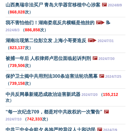
山西奥瑞非法买尸 青岛大学器官移植中心涉案
🖼️
2024/8/9
（
868,028
次）
我不害怕他们！湖南娄底反共横幅是他挂的
🖼️▶️
📝
（
886,858
次）
2024/8/3
湖南出现第二位彭立发 上海小哥要造反
🖼️▶️
2024/7/31
（
823,137
次）
被捕一年后 人权律师卢思位面临起诉判刑
🖼️
2024/7/30
（
739,506
次）
保护卫士揭中共用刑法300条迫害法轮功黑幕
🖼️
2024/7/25
（
739,158
次）
中共反网暴新规恐成政治迫害新武器
（
155,212
2024/7/20
次）
“每一次纪念709，都是对中共政权的一次警告”
🖼️
（
742,333
次）
2024/7/10
中共三中全会前夕 各地严控异议人士和访民
🖼️
2024/7/9