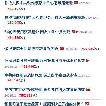
临近六四中共动作频繁末日心态暴露无遗
🖼️
2024/6/1
（
486,167
次）
被控“煽动颠覆” 人权捍卫者、诗人王藏刑满获释
2024/5/31
（
170,545
次）
64前天安门突发意外 网友：让中共先死
🖼️▶️
2024/5/30
（
484,386
次）
惨况震惊全世界 李克强背叛初衷
🖼️
（
497,656
次）
2024/5/30
公民记者张展已获释 新冠难属张海身体不如从前
▶️
（
439,436
次）
2024/5/23
中共跨国制造恐惧氛围 逼迫留学生自我审查
2024/5/14
（
415,947
次）
中国“文字狱”持续恶化 是监禁作者人数最多国家
🖼️
（
382,713
次）
2024/5/2
预测习近平攻台盘算！国安部认证了她的分析？
🖼️