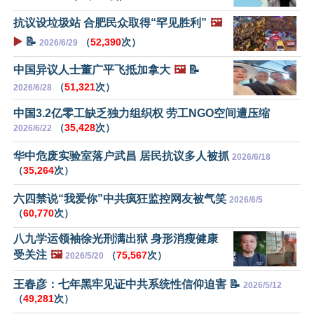
抗议设垃圾站 合肥民众取得“罕见胜利”
🖼️
▶️
📝
（
52,390
次）
2026/6/29
中国异议人士董广平飞抵加拿大
🖼️
📝
（
51,321
次）
2026/6/28
中国3.2亿零工缺乏独力组织权 劳工NGO空间遭压缩
（
35,428
次）
2026/6/22
华中危废实验室落户武昌 居民抗议多人被抓
2026/6/18
（
35,264
次）
六四禁说“我爱你”中共疯狂监控网友被气笑
2026/6/5
（
60,770
次）
八九学运领袖徐光刑满出狱 身形消瘦健康
受关注
🖼️
（
75,567
次）
2026/5/20
王春彦：七年黑牢见证中共系统性信仰迫害 📝
2026/5/12
（
49,281
次）