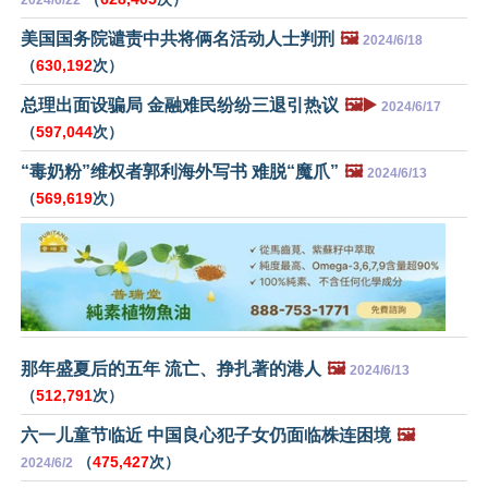
美国国务院谴责中共将俩名活动人士判刑
🖼️
2024/6/18
（
630,192
次）
总理出面设骗局 金融难民纷纷三退引热议
🖼️▶️
2024/6/17
（
597,044
次）
“毒奶粉”维权者郭利海外写书 难脱“魔爪”
🖼️
2024/6/13
（
569,619
次）
那年盛夏后的五年 流亡、挣扎著的港人
🖼️
2024/6/13
（
512,791
次）
六一儿童节临近 中国良心犯子女仍面临株连困境
🖼️
（
475,427
次）
2024/6/2