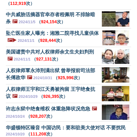
（
112,919
次）
中共威胁活摘器官幸存者程佩明 不排除暗
杀
🖼️
（
924,154
次）
2024/11/5
坠亡医生家人曝光：湘雅二院寻找儿童供体
🖼️▶️
（
928,444
次）
2024/11/1
美国谴责中共对人权律师余文生夫妇判刑
🖼️
（
927,131
次）
2024/11/1
人权律师覃永沛刑满出狱 曾举报前司法部
长傅政华
🖼️
（
925,996
次）
2024/10/31
人权律师王宇和江天勇被拘留 王宇绝食抗
议
🖼️
（
926,395
次）
2024/10/29
许志永狱中绝食维权 体重急降状况危急
🖼️
（
928,207
次）
2024/10/24
华盛顿特区噪音 中国访民：要和驻美大使对话 不要扰民
（
111,208
次）
2024/10/20