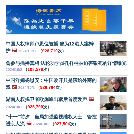
中国人权律师卢思位被捕 曾为12港人案辩
护
🖼️
（
928,710
次）
2024/10/11
曾参与插播真相 法轮功学员孔祥柱被迫害致死的详情曝光
（
108,576
次）
2024/10/2
中国洋媳杨思安：中国改开只是演给外商的
戏
🖼️
（
926,764
次）
2024/10/2
湖南人权捍卫者欧彪峰出狱后首度发声
🖼️
（
925,799
次）
2024/10/1
“十一”前夕 当局加强监视维权人士 管控
进京人流
🖼️
（
927,504
次）
2024/10/1