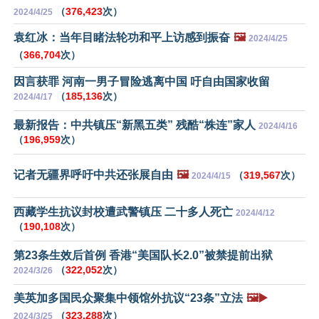
（
376,423
次）
2024/4/25
袁红冰：当年目睹法轮功和平上访感到振奋
🖼️
2024/4/25
（
366,704
次）
因言获罪 河南一男子冒险逃离中国 吁自由国家收留
（
185,136
次）
2024/4/17
最新报告：中共镇压“新黑五类” 残酷“株连”家人
2024/4/16
（
196,959
次）
记者无疆界呼吁中共还张展自由
🖼️
（
319,567
次）
2024/4/15
西藏学生抗议封校遭武警镇压 二十多人死亡
2024/4/12
（
190,108
次）
第23条生效后首例 香港“美国队长2.0”被禁提前出狱
（
322,052
次）
2024/3/26
美英加多国民众聚集中领馆外抗议“23条”立法
🖼️▶️
（
323,288
次）
2024/3/25