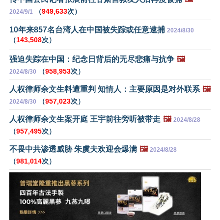
（
949,633
次）
2024/9/1
10年来857名台湾人在中国被失踪或任意逮捕
2024/8/30
（
143,508
次）
强迫失踪在中国：纪念日背后的无尽悲痛与抗争
🖼️
（
958,953
次）
2024/8/30
人权律师余文生料遭重判 知情人：主要原因是对外联系
🖼️
（
957,023
次）
2024/8/30
人权律师余文生案开庭 王宇前往旁听被带走
🖼️
2024/8/28
（
957,495
次）
不畏中共渗透威胁 朱虞夫欢迎会爆满
🖼️
2024/8/28
（
981,014
次）