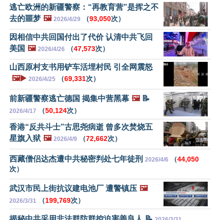
逃亡欧洲的新疆警察：“再教育营”是挥之不
去的噩梦
🖼️
（
93,050
次）
2026/4/29
因相信中共回国付出了代价 认清中共飞回
美国
🖼️
（
47,573
次）
2026/4/26
山西原村支书用铲车活埋村民 引全网震怒
🖼️▶️
（
69,331
次）
2026/4/25
前新疆警察逃亡德国 揭集中营黑幕
🖼️
📝
（
50,124
次）
2026/4/17
香港“反共斗士”古思尧病逝 曾多次焚烧五
星旗入狱
🖼️
（
72,662
次）
2026/4/9
西藏僧侣达杰遭中共秘密判处七年徒刑
（
44,050
2026/4/6
次）
武汉市民上街抗议建电池厂 遭警镇压
🖼️
（
199,769
次）
2026/3/31
揭秘中共采用非法群防群控迫害善良人 📝
2026/3/31