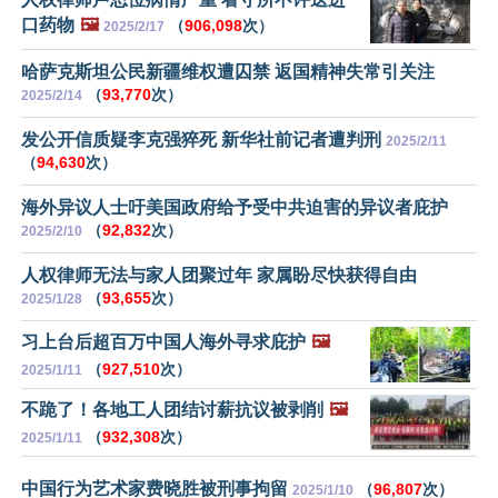
口药物
🖼️
（
906,098
次）
2025/2/17
哈萨克斯坦公民新疆维权遭囚禁 返国精神失常引关注
（
93,770
次）
2025/2/14
发公开信质疑李克强猝死 新华社前记者遭判刑
2025/2/11
（
94,630
次）
海外异议人士吁美国政府给予受中共迫害的异议者庇护
（
92,832
次）
2025/2/10
人权律师无法与家人团聚过年 家属盼尽快获得自由
（
93,655
次）
2025/1/28
习上台后超百万中国人海外寻求庇护
🖼️
（
927,510
次）
2025/1/11
不跪了！各地工人团结讨薪抗议被剥削
🖼️
（
932,308
次）
2025/1/11
中国行为艺术家费晓胜被刑事拘留
（
96,807
次）
2025/1/10