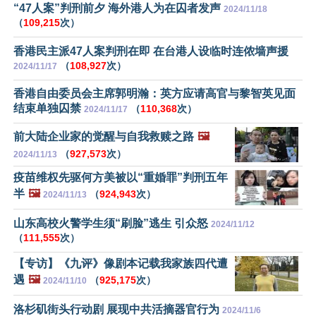
“47人案”判刑前夕 海外港人为在囚者发声
2024/11/18
（
109,215
次）
香港民主派47人案判刑在即 在台港人设临时连侬墙声援
（
108,927
次）
2024/11/17
香港自由委员会主席郭明瀚：英方应请高官与黎智英见面
结束单独囚禁
（
110,368
次）
2024/11/17
前大陆企业家的觉醒与自我救赎之路
🖼️
（
927,573
次）
2024/11/13
疫苗维权先驱何方美被以“重婚罪”判刑五年
半
🖼️
（
924,943
次）
2024/11/13
山东高校火警学生须“刷脸”逃生 引众怒
2024/11/12
（
111,555
次）
【专访】《九评》像剧本记载我家族四代遭
遇
🖼️
（
925,175
次）
2024/11/10
洛杉矶街头行动剧 展现中共活摘器官行为
2024/11/6