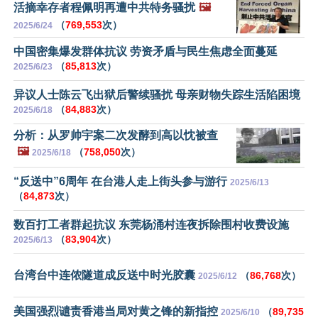
活摘幸存者程佩明再遭中共特务骚扰
🖼️
（
769,553
次）
2025/6/24
中国密集爆发群体抗议 劳资矛盾与民生焦虑全面蔓延
（
85,813
次）
2025/6/23
异议人士陈云飞出狱后警续骚扰 母亲财物失踪生活陷困境
（
84,883
次）
2025/6/18
分析：从罗帅宇案二次发酵到高以忱被查
🖼️
（
758,050
次）
2025/6/18
“反送中”6周年 在台港人走上街头参与游行
2025/6/13
（
84,873
次）
数百打工者群起抗议 东莞杨涌村连夜拆除围村收费设施
（
83,904
次）
2025/6/13
台湾台中连侬隧道成反送中时光胶囊
（
86,768
次）
2025/6/12
美国强烈谴责香港当局对黄之锋的新指控
（
89,735
2025/6/10