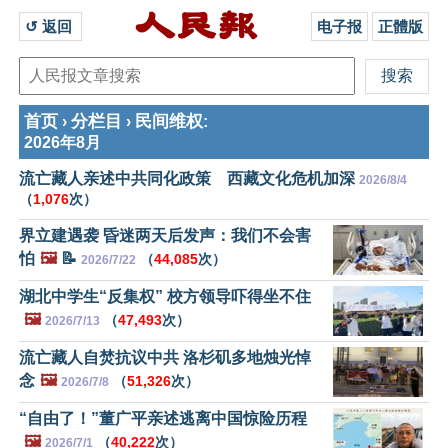
↺ 返回 
电子报
正體版
首页
分栏目
民间维权
›
›
:
2026年8月
流亡藏人亲述中共同化政策 西藏文化危机加深
2026/8/4
（
1,076
次）
界立建遇袭 昏迷两天后发声：我们不会害
怕
🖼️
📝
（
44,085
次）
2026/7/22
湖北中学生“反集权” 校方领导吓得坐不住
🖼️
（
47,493
次）
2026/7/13
流亡藏人自焚抗议中共 洛杉矶多地烛光悼
念
🖼️
（
51,326
次）
2026/7/8
“自由了！”董广平亲述逃离中国惊险历程
🖼️
（
40,222
次）
2026/7/1