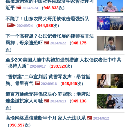
据报遭调查的中国社科院经济学家曾批评习
近平
🖼️
（
948,833
次）
2024/9/24
不跪了！山东农民大哥用铁锹击退强拆队
🖼️▶️
（
964,989
次）
2024/9/24
下一个高智晟？公民记者张展的律师被非法
羁押，母亲遭恐​​吓
🖼️
（
948,175
2024/9/22
次）
至少200美国人遭中共施加强制措施 人权倡议者批中中共
“挟持人质”
（
133,329
次）
2024/9/17
“雪饼案”二审宣判后 黄雪琴发声：昂首挺
胸、骨里有气
🖼️
（
948,945
次）
2024/9/16
遭百万通缉无碍倡议决心 罗冠聪：港府以
连坐滋扰家人可耻
🖼️
（
949,136
2024/9/13
次）
高瑜网络通信遭断半个月 家人无法联系
🖼️
2024/9/12
（
950,557
次）