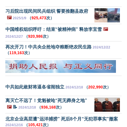
习后院出现民间民兵组织 誓要推翻县政府
🖼️
（
925,473
次）
2025/1/9
中国维权组织呼吁：结束“被精神病” 释放李宜雪
🖼️
（
920,986
次）
2024/12/27
再次开刀！中共央企抢地夺粮断绝农民生路
2024/12/22
（
119,163
次）
中共如此敛财将逼各省闹独立
（
202,990
次）
2024/12/18
离灭亡不远了！党魁被呛“死无葬身之地”
🖼️
📝
（
936,168
次）
2024/12/18
北京企业高层遭“远洋捕捞” 死后8个月“无犯罪事实”撤案
（
105,421
次）
2024/12/16