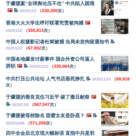
于朦胧案“全球舆论压不住” 中共陷入困境
🖼️
📝
（
530,200
次）
2025/12/3
香港大火大学生呼吁联署究责被拘捕
🖼️
（
355,813
次）
2025/12/2
中国人权摄影记者杜斌被捕 当局未发拘留通知书 📝
（
67,002
次）
2025/12/1
中国各地爆发讨薪事件 国企外资公司逼人
辞职
🖼️
📝
（
330,064
次）
2025/11/13
中共打压公共论坛 人气书店垂死挣扎 📝
（
69,918
2025/11/10
次）
于朦胧的善良克住习近平 破了撒旦献祭
🖼️
📝
（
567,547
次）
2025/11/6
于朦胧被母校除名 甜蜜女友是卧底？
🖼️
📝
（
571,208
次）
2025/10/28
四中全会后北京现大幅标语 直指中共是邪