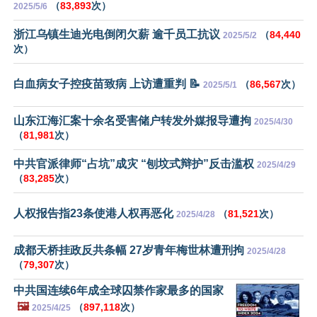
（
83,893
次）
2025/5/6
浙江乌镇生迪光电倒闭欠薪 逾千员工抗议
（
84,440
2025/5/2
次）
白血病女子控疫苗致病 上访遭重判 📝
（
86,567
次）
2025/5/1
山东江海汇案十余名受害储户转发外媒报导遭拘
2025/4/30
（
81,981
次）
中共官派律师“占坑”成灾 “刨坟式辩护”反击滥权
2025/4/29
（
83,285
次）
人权报告指23条使港人权再恶化
（
81,521
次）
2025/4/28
成都天桥挂政反共条幅 27岁青年梅世林遭刑拘
2025/4/28
（
79,307
次）
中共国连续6年成全球囚禁作家最多的国家
🖼️
（
897,118
次）
2025/4/25