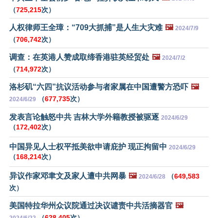
（
725,215
次）
人权律师王全璋：“709大抓捕”是人生大灾难
🖼️
2024/7/9
（
706,742
次）
调查：在英港人赞成取缔香港驻英经贸处
🖼️
2024/7/2
（
714,972
次）
洛杉矶“六四”抗议活动参与者家属在中国遭警方恐吓
🖼️
（
677,735
次）
2024/6/29
发表言论触怒中共 吉林大学外籍教授被驱逐
2024/6/29
（
172,402
次）
中国异见人士权平抵美欲申请庇护 现正拘留中
2024/6/29
（
168,214
次）
异议作家邓聿文及家人遭中共网暴
🖼️
（
649,583
2024/6/28
次）
美国特拉华州众议院通过决议谴责中共活摘器官
🖼️
（
628,405
次）
2024/6/22