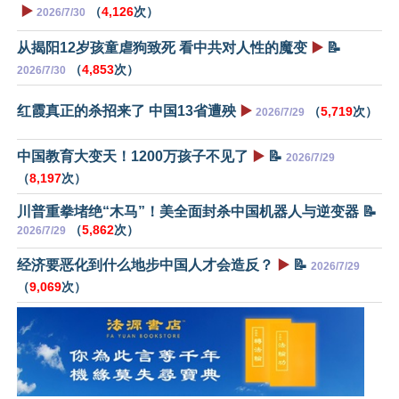
▶️
（
4,126
次）
2026/7/30
从揭阳12岁孩童虐狗致死 看中共对人性的魔变
▶️
📝
（
4,853
次）
2026/7/30
红霞真正的杀招来了 中国13省遭殃
▶️
（
5,719
次）
2026/7/29
中国教育大变天！1200万孩子不见了
▶️
📝
2026/7/29
（
8,197
次）
川普重拳堵绝“木马”！美全面封杀中国机器人与逆变器 📝
（
5,862
次）
2026/7/29
经济要恶化到什么地步中国人才会造反？
▶️
📝
2026/7/29
（
9,069
次）