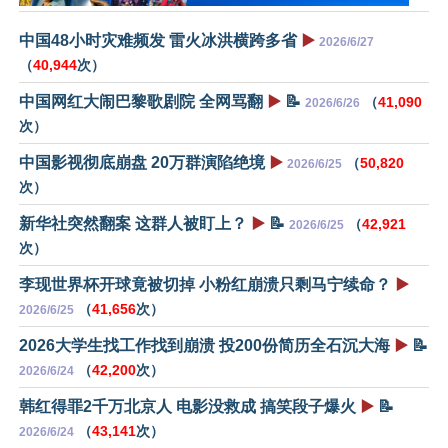
中国48小时灾难频发 雷火冰洪横跨多省
▶️
2026/6/27
（
40,944
次）
中国网红大闹巴黎歌剧院 全网骂翻
▶️
📝
（
41,090
2026/6/26
次）
中国影视彻底崩盘 20万群演陷绝境
▶️
（
50,820
2026/6/25
次）
新华社突然翻案 这群人被盯上？
▶️
📝
（
42,921
2026/6/25
次）
李现世界杯开球竟被切掉 小粉红崩溃只剩马宁续命？
▶️
（
41,656
次）
2026/6/25
2026大学生找工作找到崩溃 投200份简历全石沉大海
▶️
📝
（
42,200
次）
2026/6/24
韩红得罪2千万北京人 电影没救成 搞笑段子爆火
▶️
📝
（
43,141
次）
2026/6/24