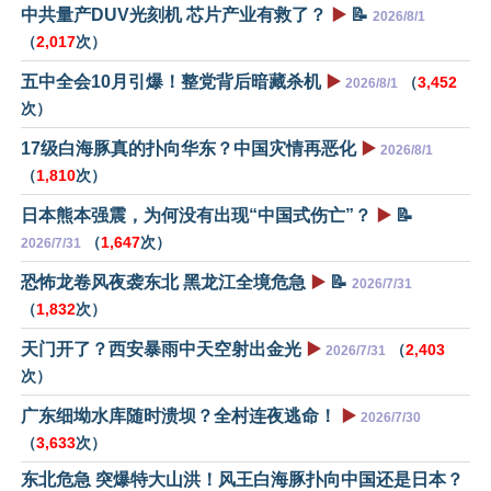
中共量产DUV光刻机 芯片产业有救了？
▶️
📝
2026/8/1
（
2,017
次）
五中全会10月引爆！整党背后暗藏杀机
▶️
（
3,452
2026/8/1
次）
17级白海豚真的扑向华东？中国灾情再恶化
▶️
2026/8/1
（
1,810
次）
日本熊本强震，为何没有出现“中国式伤亡”？
▶️
📝
（
1,647
次）
2026/7/31
恐怖龙卷风夜袭东北 黑龙江全境危急
▶️
📝
2026/7/31
（
1,832
次）
天门开了？西安暴雨中天空射出金光
▶️
（
2,403
2026/7/31
次）
广东细坳水库随时溃坝？全村连夜逃命！
▶️
2026/7/30
（
3,633
次）
东北危急 突爆特大山洪！风王白海豚扑向中国还是日本？