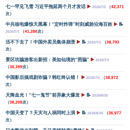
七一罕见飞雪 习近平拖延两个月才发话
▶️
（
42,371
2026/7/2
次）
中共核电爆惊天黑幕！“定时炸弹”时刻威胁沿海百姓
▶️
📝
（
41,286
次）
2026/7/1
活不下去了！中国外卖员集体崩溃
▶️
📝
（
38,793
2026/7/1
次）
景区坑骗游客出新招：美如仙境的“照骗”
▶️
2026/7/1
（
38,399
次）
中国影后搞戏剧诈骗？韩红终认错！
▶️
（
38,972
2026/7/1
次）
天降血光！“七一鬼节”前异象大爆发
▶️
📝
2026/6/30
（
38,208
次）
中国天变了？天灾与人祸同时上演
▶️
📝
（
36,977
2026/6/30
次）