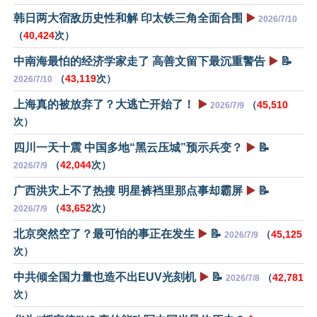
韩日两大宿敌历史性和解 印太铁三角全面合围
▶️
2026/7/10
（
40,424
次）
中南海最怕的经济学家走了 高善文留下最沉重警告
▶️
📝
（
43,119
次）
2026/7/10
上海真的被放弃了？大逃亡开始了！
▶️
（
45,510
2026/7/9
次）
四川一天十震 中国多地“黑云压城”预示兵变？
▶️
📝
（
42,044
次）
2026/7/9
广西洪灾上不了热搜 明星裤裆里那点事却霸屏
▶️
📝
（
43,652
次）
2026/7/9
北京突然空了？最可怕的事正在发生
▶️
📝
（
45,125
2026/7/9
次）
中共倾全国力量也造不出EUV光刻机
▶️
📝
（
42,781
2026/7/8
次）