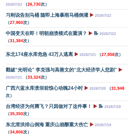
（
26,730
次）
2026/7/22
习刚说告别马桶 随即上海暴雨马桶倒灌
▶️
2026/7/22
（
27,960
次）
中国变天在即！明朝崩溃模式在重演？
▶️
📝
2026/7/22
（
31,384
次）
东北174座水库危急 43万人逃离
▶️
（
27,958
次）
2026/7/21
戳破“光明论” 李克强与高善文的“北大经济学人悲剧”
▶️
（
33,324
次）
2026/7/21
广西六蓝水库溃坝前惊心动魄24小时
▶️
（
31,948
2026/7/20
次）
台湾经济为何腾飞？只因做对了这件事！
▶️
📝
2026/7/19
（
35,350
次）
东北泄洪排山倒海 重庆山崩酿重大伤亡
▶️
2026/7/19
（
34,806
次）