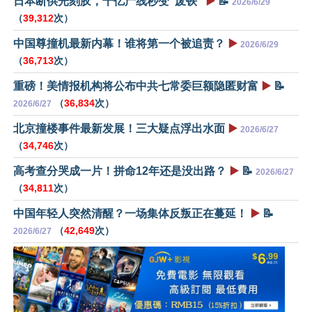
日本断供光刻胶，千亿产线秒变“废铁”
▶️
📝
2026/6/29
（
39,312
次）
中国尊撞机最新内幕！谁将第一个被追责？
▶️
2026/6/29
（
36,713
次）
重磅！美情报机构将公布中共七常委巨额隐匿财富
▶️
📝
（
36,834
次）
2026/6/27
北京撞楼事件最新发展！三大疑点浮出水面
▶️
2026/6/27
（
34,746
次）
高考查分哭成一片！拼命12年还是没出路？
▶️
📝
2026/6/27
（
34,811
次）
中国年轻人突然清醒？一场集体反叛正在蔓延！
▶️
📝
（
42,649
次）
2026/6/27