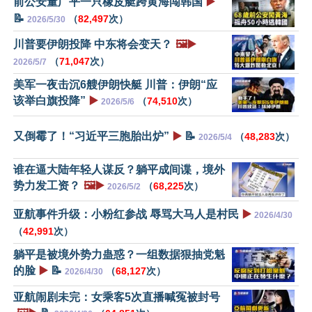
前公安董广平一只橡皮艇跨黄海闯韩国
▶️
📝
（
82,497
次）
2026/5/30
川普要伊朗投降 中东将会变天？
🖼️▶️
（
71,047
次）
2026/5/7
美军一夜击沉6艘伊朗快艇 川普：伊朗“应
该举白旗投降”
▶️
（
74,510
次）
2026/5/6
又倒霉了！“习近平三胞胎出炉”
▶️
📝
（
48,283
次）
2026/5/4
谁在逼大陆年轻人谋反？躺平成间谍，境外
势力发工资？
🖼️▶️
（
68,225
次）
2026/5/2
亚航事件升级：小粉红参战 辱骂大马人是村民
▶️
2026/4/30
（
42,991
次）
躺平是被境外势力蛊惑？一组数据狠抽党魁
的脸
▶️
📝
（
68,127
次）
2026/4/30
亚航闹剧未完：女乘客5次直播喊冤被封号