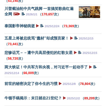
（
53,140
次）
川普截油轮中共气跳脚 一首搞笑歌曲红遍
全网
🖼️▶️
📝
（
170,657
次）
2026/1/1
泰国影帝神秘病逝
▶️
📝
（
73,369
次）
2025/12/24
五星上将被总统骂“蠢材”却成预言家！
▶️
📝
2025/12/15
（
73,441
次）
悲惨诅咒－－遭中共高层侵犯的红歌女星
▶️
📝
2025/12/15
（
58,720
次）
两大铁证！中共军方和央视，对习近平一起动手了
▶️
📝
（
66,009
次）
2025/12/14
前世的秘密决定了你今生的习惯
▶️
（
78,804
次）
2025/12/9
牛顿手稿揭示：末日就在21世纪？
▶️
（
89,209
次）
2025/12/2