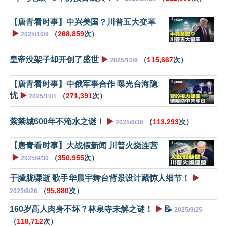
【唐青看时事】中兴美国？川普五大变革
▶️
（
268,859
次）
2025/10/9
皇帝没架子却开创了盛世
▶️
（
115,667
次）
2025/10/9
【唐青看时事】中俄军事合作 曝光台海隐
忧
▶️
（
271,391
次）
2025/10/1
紫禁城600年不淹水之谜！
▶️
（
113,293
次）
2025/9/30
【唐青看时事】大战假新闻 川普火烧连营
▶️
（
350,955
次）
2025/9/30
于朦胧骤逝 歌手华晨宇舞台背景设计藏惊人细节！
▶️
（
95,880
次）
2025/9/26
160岁高人肉身不坏？林泉寺未解之谜！
▶️
📝
2025/9/25
（
118,712
次）