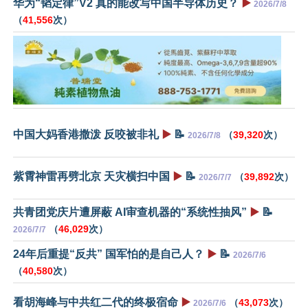
华为“韬定律”V2 真的能改写中国半导体历史？
▶️
2026/7/8
（
41,556
次）
中国大妈香港撒泼 反咬被非礼
▶️
📝
（
39,320
次）
2026/7/8
紫霄神雷再劈北京 天灾横扫中国
▶️
📝
（
39,892
次）
2026/7/7
共青团党庆片遭屏蔽 AI审查机器的“系统性抽风”
▶️
📝
（
46,029
次）
2026/7/7
24年后重提“反共” 国军怕的是自己人？
▶️
📝
2026/7/6
（
40,580
次）
看胡海峰与中共红二代的终极宿命
▶️
（
43,073
次）
2026/7/6