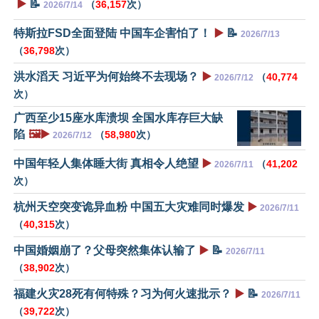
▶️
📝
（
36,157
次）
2026/7/14
特斯拉FSD全面登陆 中国车企害怕了！
▶️
📝
2026/7/13
（
36,798
次）
洪水滔天 习近平为何始终不去现场？
▶️
（
40,774
2026/7/12
次）
广西至少15座水库溃坝 全国水库存巨大缺
陷
🖼️▶️
（
58,980
次）
2026/7/12
中国年轻人集体睡大街 真相令人绝望
▶️
（
41,202
2026/7/11
次）
杭州天空突变诡异血粉 中国五大灾难同时爆发
▶️
2026/7/11
（
40,315
次）
中国婚姻崩了？父母突然集体认输了
▶️
📝
2026/7/11
（
38,902
次）
福建火灾28死有何特殊？习为何火速批示？
▶️
📝
2026/7/11
（
39,722
次）