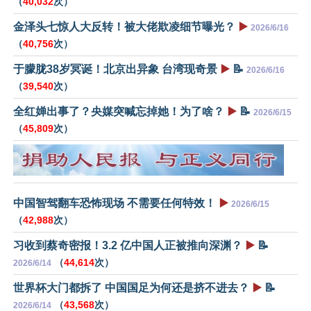
（
40,032
次）
金泽头七惊人大反转！被大佬欺凌细节曝光？
▶️
2026/6/16
（
40,756
次）
于朦胧38岁冥诞！北京出异象 台湾现奇景
▶️
📝
2026/6/16
（
39,540
次）
全红婵出事了？央媒突喊忘掉她！为了啥？
▶️
📝
2026/6/15
（
45,809
次）
中国智驾翻车恐怖现场 不需要任何特效！
▶️
2026/6/15
（
42,988
次）
习收到蔡奇密报！3.2 亿中国人正被推向深渊？
▶️
📝
（
44,614
次）
2026/6/14
世界杯大门都拆了 中国国足为何还是挤不进去？
▶️
📝
（
43,568
次）
2026/6/14