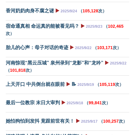
香河奶奶肉身不腐之谜
▶️
（
105,128
次）
2025/9/24
宿命通真相 命运真的能被看见吗？
▶️
（
102,465
2025/9/23
次）
胎儿的心声：母子对话的奇迹
▶️
（
103,171
次）
2025/9/22
河南惊现“黑云压城” 泉州录到“龙影”和“龙吟”
▶️
2025/9/22
（
101,818
次）
上天开口 中共倒台就在眼前
▶️
📝
（
105,119
次）
2025/9/19
最后一位教宗 末日大审判
▶️
（
99,841
次）
2025/9/18
她怕狗怕到发抖 竟跟前世有关！
▶️
（
100,257
次）
2025/9/17