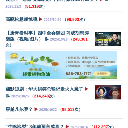
（
81,316
次）
2025/11/3
高晓松悬崖惊魂
▶️
（
98,803
次）
2025/10/29
【唐青看时事】四中全会谜团 习成胡锦涛
翻版（视频/图片） 📝
（
249,301
2025/10/28
次）
幽默短剧：华大妈笑总输记走火入魔了
▶️
📝
（
214,248
次）
2025/10/25
穿越凡尔赛？
▶️
（
98,513
次）
2025/10/22
“牛鸣地裂” 3年前预言成真？
▶️
（
112,397
次）
2025/10/16