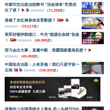
许家印交出政治投降书 “活命清单”究竟供
出了谁？
▶️
📝
（
71,208
次）
2026/4/16
谁偷了全红婵身体发育数据？
🖼️▶️
📝
（
70,217
次）
2026/4/15
美军封锁伊朗港口，中共“能源生命线”告急
！
🖼️▶️
（
66,886
次）
2026/4/14
郑习会出大事，直播中断，泄露国家最高机密？
▶️
（
45,459
次）
2026/4/12
中国知名法医：人有灵魂！我们只是宇宙一
尘埃
🖼️
📝
（
108,303
次）
2026/4/8
谁害的？中国养猪业入寒冬 卖一头猪亏500