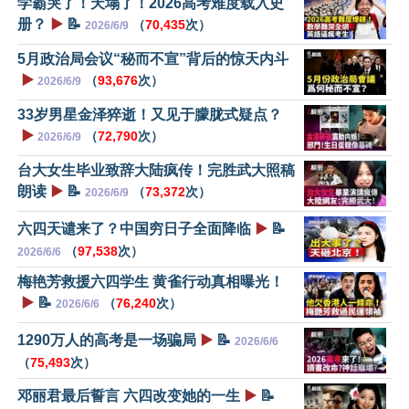
学霸哭了！天塌了！2026高考难度载入史
册？
▶️
📝
（
70,435
次）
2026/6/9
5月政治局会议“秘而不宣”背后的惊天内斗
▶️
（
93,676
次）
2026/6/9
33岁男星金泽猝逝！又见于朦胧式疑点？
▶️
（
72,790
次）
2026/6/9
台大女生毕业致辞大陆疯传！完胜武大照稿
朗读
▶️
📝
（
73,372
次）
2026/6/9
六四天谴来了？中国穷日子全面降临
▶️
📝
（
97,538
次）
2026/6/6
梅艳芳救援六四学生 黄雀行动真相曝光！
▶️
📝
（
76,240
次）
2026/6/6
1290万人的高考是一场骗局
▶️
📝
2026/6/6
（
75,493
次）
邓丽君最后誓言 六四改变她的一生
▶️
📝