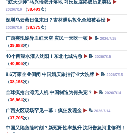
“航天少帅”马兴瑞双开落地 习氏反腐终成历史笑话
▶️
（
38,493
次）
2026/7/16
深圳乌云蔽日像末日？吉林泄洪敦化全城被吞没
▶️
（
38,375
次）
2026/7/16
广西突现诡异血红天空 灾民一天吃一顿
▶️
📝
2026/7/15
（
39,688
次）
40个西湖水灌入沈阳！东北七城告急
▶️
📝
2026/7/15
（
40,905
次）
8.6万家企业倒闭 中国婚庆旅拍行业大洗牌
▶️
📝
2026/7/15
（
38,193
次）
全球疯抢台湾无人机 中国制造为何失宠？
▶️
📝
2026/7/14
（
36,964
次）
广西灾区现场罕见一幕：疯狂发现金
▶️
📝
2026/7/14
（
37,705
次）
中国又陷危险时刻？新冠阳性率飙升 沈阳告急河北惨烈！