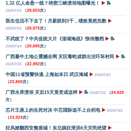
1.32 亿人命悬一线？绝密三峡溃坝地图曝光！
▶️
📝
（
28,653
次）
2026/7/24
医生也活不下去了！月薪跌到3千，绩效竟然负数
▶️
（
20,975
次）
2026/7/24
不武统了？中共促统大片《澎湖海战》惊传撤档
▶️
📝
（
20,695
次）
2026/7/24
广西最牛土地公震撼全网 灾区毒蛇成群出没吓坏村民
▶️
📝
（
22,992
次）
2026/7/23
中国11省预警快逃 上海如末日 武汉淹城
▶️
2026/7/23
（
23,800
次）
广西水库溃坝 灾后15天竟变成这样
▶️
📝
（
24,925
2026/7/22
次）
芯片王座上的生死对决 中芯国际追不上台积电
▶️
2026/7/22
（
23,524
次）
狂风掀翻西安整座城！东北疯狂泄洪6天灾民绝望
▶️