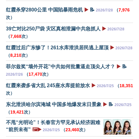
红霞杀穿2800公里 中国陷暴雨危机
▶️
📝
（
7,976
2026/7/28
次）
39亡对比250尸袋 灾区真相泄漏中共急抓人
▶️
2026/7/28
（
7,668
次）
红霞过后广东惨了！261水库泄洪居民逃上屋顶
▶️
2026/7/28
（
8,210
次）
菲尔兹奖“墙外开花”中共如何批量逼走顶尖人才？
▶️
📝
（
17,470
次）
2026/7/26
红霞来袭多省大乱 245座水库提前放水
▶️
（
18,351
2026/7/25
次）
东北泄洪哈尔滨淹城 中国多地爆发末日景象
▶️
📝
2026/7/25
（
19,421
次）
不甩“光明论”！长春官方罕见承认经济困难
“前所未有”
🖼️▶️
（
23,460
次）
2026/7/25