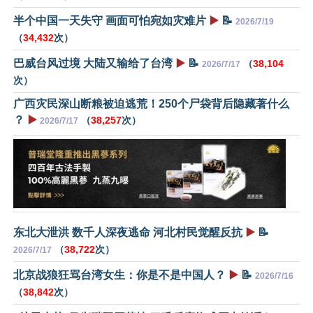
半个中国一天失守 画面可怕宛如灾难片
▶️
📝
2026/7/19
（
34,432
次）
巴威台风过境 大陆又输给了台湾
▶️
📝
（
38,104
2026/7/17
次）
广西灾民深山断粮被迫逃荒！250个尸袋背后隐藏著什么
？
▶️
（
38,257
次）
2026/7/17
东北大泄洪 数千人深夜逃命 河北村民觉醒反抗
▶️
📝
（
38,722
次）
2026/7/17
北京战狼狂骂台湾女生：你是不是中国人？
▶️
📝
2026/7/16
（
38,842
次）