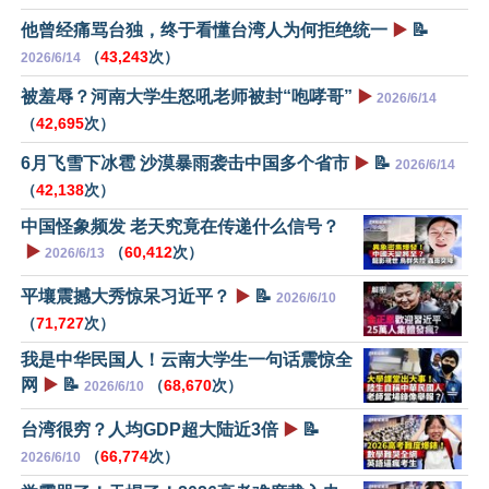
他曾经痛骂台独，终于看懂台湾人为何拒绝统一
▶️
📝
（
43,243
次）
2026/6/14
被羞辱？河南大学生怒吼老师被封“咆哮哥”
▶️
2026/6/14
（
42,695
次）
6月飞雪下冰雹 沙漠暴雨袭击中国多个省市
▶️
📝
2026/6/14
（
42,138
次）
中国怪象频发 老天究竟在传递什么信号？
▶️
（
60,412
次）
2026/6/13
平壤震撼大秀惊呆习近平？
▶️
📝
2026/6/10
（
71,727
次）
我是中华民国人！云南大学生一句话震惊全
网
▶️
📝
（
68,670
次）
2026/6/10
台湾很穷？人均GDP超大陆近3倍
▶️
📝
（
66,774
次）
2026/6/10