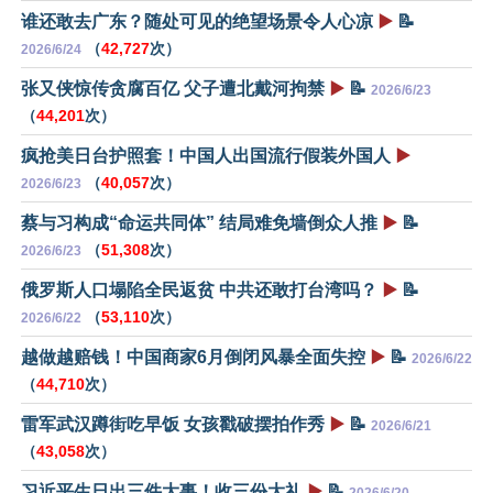
谁还敢去广东？随处可见的绝望场景令人心凉
▶️
📝
（
42,727
次）
2026/6/24
张又侠惊传贪腐百亿 父子遭北戴河拘禁
▶️
📝
2026/6/23
（
44,201
次）
疯抢美日台护照套！中国人出国流行假装外国人
▶️
（
40,057
次）
2026/6/23
蔡与习构成“命运共同体” 结局难免墙倒众人推
▶️
📝
（
51,308
次）
2026/6/23
俄罗斯人口塌陷全民返贫 中共还敢打台湾吗？
▶️
📝
（
53,110
次）
2026/6/22
越做越赔钱！中国商家6月倒闭风暴全面失控
▶️
📝
2026/6/22
（
44,710
次）
雷军武汉蹲街吃早饭 女孩戳破摆拍作秀
▶️
📝
2026/6/21
（
43,058
次）
习近平生日出三件大事！收三份大礼
▶️
📝
2026/6/20