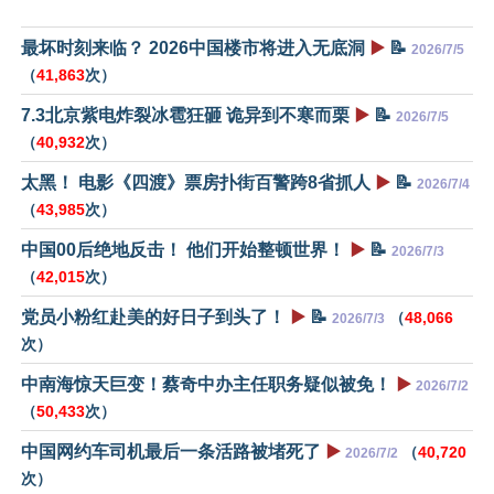
最坏时刻来临？ 2026中国楼市将进入无底洞
▶️
📝
2026/7/5
（
41,863
次）
7.3北京紫电炸裂冰雹狂砸 诡异到不寒而栗
▶️
📝
2026/7/5
（
40,932
次）
太黑！ 电影《四渡》票房扑街百警跨8省抓人
▶️
📝
2026/7/4
（
43,985
次）
中国00后绝地反击！ 他们开始整顿世界！
▶️
📝
2026/7/3
（
42,015
次）
党员小粉红赴美的好日子到头了！
▶️
📝
（
48,066
2026/7/3
次）
中南海惊天巨变！蔡奇中办主任职务疑似被免！
▶️
2026/7/2
（
50,433
次）
中国网约车司机最后一条活路被堵死了
▶️
（
40,720
2026/7/2
次）