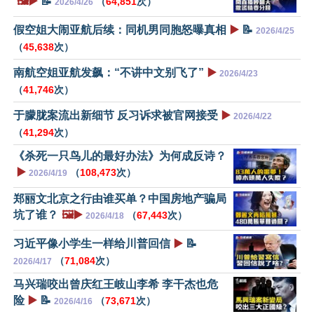
🖼️▶️
📝
（
64,851
次）
2026/4/26
假空姐大闹亚航后续：同机男同胞怒曝真相
▶️
📝
2026/4/25
（
45,638
次）
南航空姐亚航发飙：“不讲中文别飞了”
▶️
2026/4/23
（
41,746
次）
于朦胧案流出新细节 反习诉求被官网接受
▶️
2026/4/22
（
41,294
次）
《杀死一只鸟儿的最好办法》为何成反诗？
▶️
（
108,473
次）
2026/4/19
郑丽文北京之行由谁买单？中国房地产骗局
坑了谁？
🖼️▶️
（
67,443
次）
2026/4/18
习近平像小学生一样给川普回信
▶️
📝
（
71,084
次）
2026/4/17
马兴瑞咬出曾庆红王岐山李希 李干杰也危
险
▶️
📝
（
73,671
次）
2026/4/16