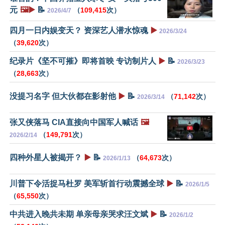
元
🖼️▶️
📝
（
109,415
次）
2026/4/7
四月一日内娱变天？ 资深艺人潜水惊魂
▶️
2026/3/24
（
39,620
次）
纪录片《坚不可摧》即将首映 专访制片人
▶️
📝
2026/3/23
（
28,663
次）
没提习名字 但大伙都在影射他
▶️
📝
（
71,142
次）
2026/3/14
张又侠落马 CIA直接向中国军人喊话
🖼️
（
149,791
次）
2026/2/14
四种外星人被揭开？
▶️
📝
（
64,673
次）
2026/1/13
川普下令活捉马杜罗 美军斩首行动震撼全球
▶️
📝
2026/1/5
（
65,550
次）
中共进入晚共未期 单亲母亲哭求汪文斌
▶️
📝
2026/1/2