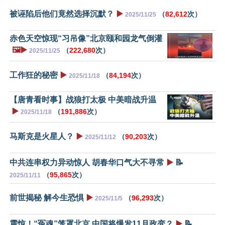
被诬陷后他们竟然选择沉默？
▶️
（
82,612
次）
2025/11/25
赤色天空惊现“习吊像”北京颐和园龙气倒灌
🖼️▶️
（
222,680
次）
2025/11/25
工作狂的秘密
▶️
（
84,194
次）
2025/11/18
【唐青看时事】战狼打太极 中美暗战升温
▶️
（
191,886
次）
2025/11/18
马斯克是火星人？
▶️
（
90,203
次）
2025/11/12
中共连串权力异动惊人 胡春华口气大不寻常
▶️
📝
（
95,865
次）
2025/11/11
前世揭秘 解今生恐惧
▶️
（
96,293
次）
2025/11/5
震惊！“冤魂”笼罩北京 中国将爆发11月政变？
▶️
📝