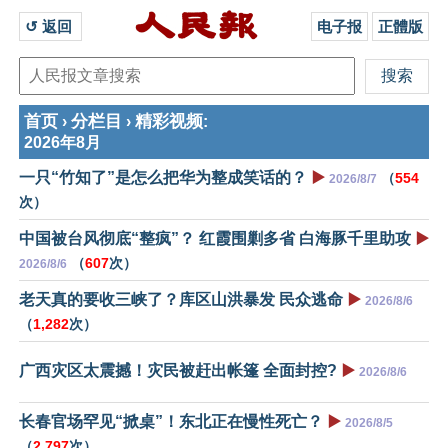
↺ 返回 
电子报
正體版
首页
分栏目
精彩视频
›
›
:
2026年8月
一只“竹知了”是怎么把华为整成笑话的？
▶️
（
554
2026/8/7
次）
中国被台风彻底“整疯”？ 红霞围剿多省 白海豚千里助攻
▶️
（
607
次）
2026/8/6
老天真的要收三峡了？库区山洪暴发 民众逃命
▶️
2026/8/6
（
1,282
次）
广西灾区太震撼！灾民被赶出帐篷 全面封控?
▶️
2026/8/6
长春官场罕见“掀桌”！东北正在慢性死亡？
▶️
2026/8/5
（
2,797
次）