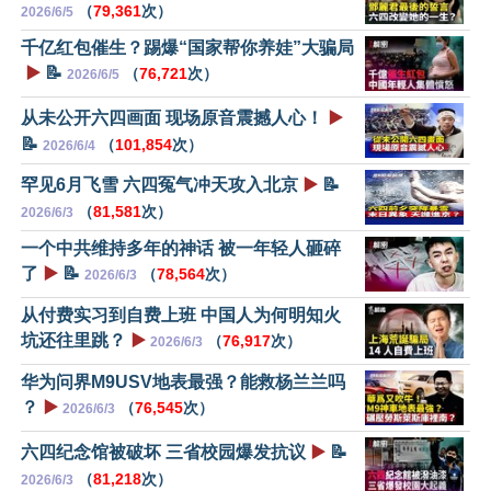
（
79,361
次）
2026/6/5
千亿红包催生？踢爆“国家帮你养娃”大骗局
▶️
📝
（
76,721
次）
2026/6/5
从未公开六四画面 现场原音震撼人心！
▶️
📝
（
101,854
次）
2026/6/4
罕见6月飞雪 六四冤气冲天攻入北京
▶️
📝
（
81,581
次）
2026/6/3
一个中共维持多年的神话 被一年轻人砸碎
了
▶️
📝
（
78,564
次）
2026/6/3
从付费实习到自费上班 中国人为何明知火
坑还往里跳？
▶️
（
76,917
次）
2026/6/3
华为问界M9USV地表最强？能救杨兰兰吗
？
▶️
（
76,545
次）
2026/6/3
六四纪念馆被破坏 三省校园爆发抗议
▶️
📝
（
81,218
次）
2026/6/3