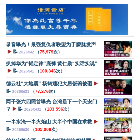
录音曝光！最强复仇者联盟为于朦胧发声
▶️
📝
（
75,979
次）
2026/6/2
扒掉华为“韬定律”底裤 黄仁勋“实话实说”
▶️
📝
（
100,346
次）
2026/6/1
德云社“大地震” 杨鹤通犯大忌饭碗被砸
▶️
📝
（
77,276
次）
2026/5/31
两千张六四照首曝光 台湾是下一个天安门
？
▶️
📝
（
103,596
次）
2026/5/31
一半水淹一半火焰山 大半个中国在求救
▶️
📝
（
105,006
次）
2026/5/30