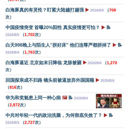
白海豚真的有灵性？盯紧大陆越打越强
▶️
（
708
2026/8/5
次）
中国疫情突变 首曝20%阳性 真实疫情更可怕？
▶️
📝
（
1,702
次）
2026/8/5
白天996晚上与陌生人“拼好床” 他们连尊严都拼掉了
▶️
📝
（
1,763
次）
2026/8/4
白海豚逼近 北京如末日降临 龙脉被砸
▶️
（
1,270
2026/8/4
次）
回国探亲成不归路 镜头前被逼放弃外国国籍
▶️
2026/8/4
（
816
次）
华为和党魁患上同一种心病
🖼️
📝
2026/8/4
（
2,872
次）
中共对年轻一代的政治洗脑，为何彻底失效了？
▶️
📝
（
2,727
次）
2026/8/3