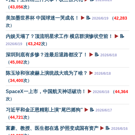
（
43,056
次）
美加墨世界杯 中国球迷一哭成名！
▶️
📝
（
42,283
2026/6/19
次）
内娱天塌了？顶流明星求工作 横店群演惨状空前！
▶️
📝
（
43,242
次）
2026/6/19
深圳到底有多惨？连最后退路都没了！
▶️
📝
2026/6/18
（
45,082
次）
陈玉珍和张凌赫上演统战大戏为了啥？
▶️
2026/6/18
（
34,400
次）
SpaceX一上市，中国航天神话破功！
▶️
（
44,364
2026/6/18
次）
习近平和金正恩精彩上演“尾巴摇狗”
▶️
📝
2026/6/17
（
44,721
次）
富豪、教授、医生都在逃 护照变成国有资产
▶️
📝
2026/6/16