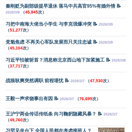
秦刚贬为副部级提早退休 落马中共高官95%有婚外情 📝
（
45,845
次）
2026/3/9
习把中南海大佬当小学生 与李克强爆冲突 📝
2026/3/9
（
51,277
次）
党魁焦虑 不再关心军队发展而只关注忠诚 📝
2026/3/9
（
45,104
次）
习近平怕被斩首？消息称北京西山地下加紧施工 📝
2026/3/8
（
37,717
次）
战狼耿爽突然调职 前程堪忧 📝
（
47,530
次）
2026/3/7
王毅一声求饶事出有因 📝
（
76,699
次）
2026/3/7
王沪宁两会传话传纸条 向习鞠躬隐藏风暴？ 📝
2026/3/7
（
49,760
次）
习罕见坐台下 全国人民都在考虑接班人？