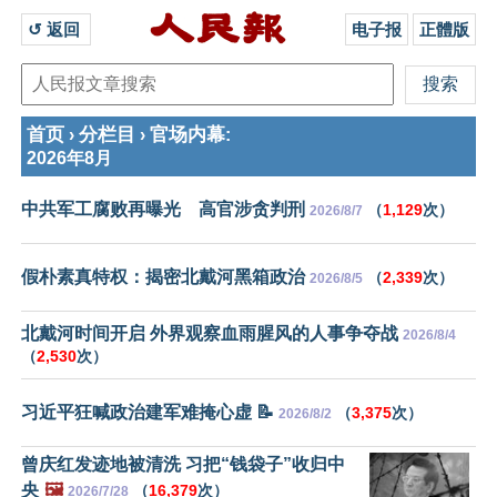
↺ 返回 
电子报
正體版
首页
分栏目
官场内幕
›
›
:
2026年8月
中共军工腐败再曝光 高官涉贪判刑
（
1,129
次）
2026/8/7
假朴素真特权：揭密北戴河黑箱政治
（
2,339
次）
2026/8/5
北戴河时间开启 外界观察血雨腥风的人事争夺战
2026/8/4
（
2,530
次）
习近平狂喊政治建军难掩心虚 📝
（
3,375
次）
2026/8/2
曾庆红发迹地被清洗 习把“钱袋子”收归中
央
🖼️
（
16,379
次）
2026/7/28