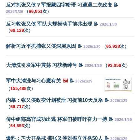
反对抓张又侠？军报藏四字暗语 习遭遇二次政变 📝
（
66,851
次）
2026/1/30
反习救张又侠 军队大规模动手前兆出现 📝
2026/1/30
（
69,129
次）
解析习近平抓捕张又侠深层原因 📝
（
65,928
次）
2026/1/30
大清洗引发军中震荡 习获新绰号 📝
（
93,056
次）
2026/1/29
军中大清洗与习心魔有关
🖼️
📝
2026/1/29
（
155,488
次）
内幕：张又侠政变计划被泄 习提前10天反杀 📝
2026/1/29
（
68,717
次）
传中组部高官成功出逃 将军们被呼吁奋力一搏 📝
2026/1/29
（
64,693
次）
爆料：习大开杀戒 抓张又侠刘振立连杀50人 📝
2026/1/29