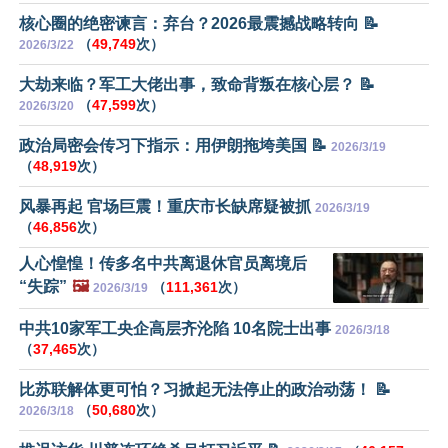
核心圈的绝密谏言：弃台？2026最震撼战略转向 📝
（
49,749
次）
2026/3/22
大劫来临？军工大佬出事，致命背叛在核心层？ 📝
（
47,599
次）
2026/3/20
政治局密会传习下指示：用伊朗拖垮美国 📝
2026/3/19
（
48,919
次）
风暴再起 官场巨震！重庆市长缺席疑被抓
2026/3/19
（
46,856
次）
人心惶惶！传多名中共离退休官员离境后
“失踪”
🖼️
（
111,361
次）
2026/3/19
中共10家军工央企高层齐沦陷 10名院士出事
2026/3/18
（
37,465
次）
比苏联解体更可怕？习掀起无法停止的政治动荡！ 📝
（
50,680
次）
2026/3/18