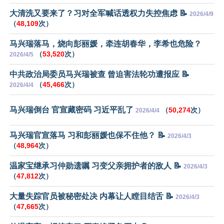
大清洗又要来了？习对全军喊话透权力失控焦虑 📝
2026/4/9
（
48,109
次）
马兴瑞落马，烧向彭丽媛，牵连胡春华，李希也危险？
（
53,520
次）
2026/4/5
中共政治局委员马兴瑞被查 曾迫害法轮功遭报应 📝
（
45,466
次）
2026/4/4
马兴瑞倒台 官宣藏密码 习近平乱了
（
50,274
次）
2026/4/4
马兴瑞官宣落马 习和彭丽媛也保不住他？ 📝
2026/4/3
（
48,964
次）
温家宝继承习仲勋遗嘱 习变父亲拥护者的敌人 📝
2026/4/3
（
47,812
次）
大量失踪官员被秘密处决 内幕让人瞠目结舌 📝
2026/4/3
（
47,665
次）