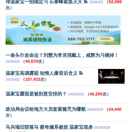
传温家宝一招搞定习 石泰峰紧急灭火 📝
（
52,889
2026/4/2
次）
一条头巾改命运？刘慧为李克强戴上，咸辉为习摘掉！
（
44,670
次）
2026/4/2
温家宝高调露面 知情人爆背后含义 📝
（
107,415
次）
2026/4/2
温家宝露面是被刻意安排的？
（
46,295
次）
2026/3/31
政治局会议给地方大员套紧箍咒为哪般
（
43,440
2026/3/29
次）
马兴瑞旧部落马 蔡奇嫡系被抓 温家宝现身
2026/3/28