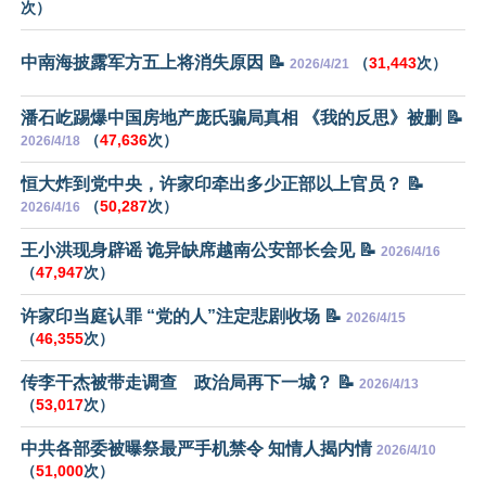
次）
中南海披露军方五上将消失原因 📝
（
31,443
次）
2026/4/21
潘石屹踢爆中国房地产庞氏骗局真相 《我的反思》被删 📝
（
47,636
次）
2026/4/18
恒大炸到党中央，许家印牵出多少正部以上官员？ 📝
（
50,287
次）
2026/4/16
王小洪现身辟谣 诡异缺席越南公安部长会见 📝
2026/4/16
（
47,947
次）
许家印当庭认罪 “党的人”注定悲剧收场 📝
2026/4/15
（
46,355
次）
传李干杰被带走调查 政治局再下一城？ 📝
2026/4/13
（
53,017
次）
中共各部委被曝祭最严手机禁令 知情人揭内情
2026/4/10
（
51,000
次）