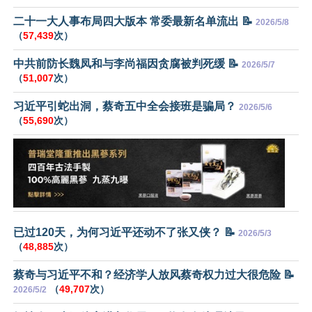
二十一大人事布局四大版本 常委最新名单流出 📝
2026/5/8
（
57,439
次）
中共前防长魏凤和与李尚福因贪腐被判死缓 📝
2026/5/7
（
51,007
次）
习近平引蛇出洞，蔡奇五中全会接班是骗局？
2026/5/6
（
55,690
次）
已过120天，为何习近平还动不了张又侠？ 📝
2026/5/3
（
48,885
次）
蔡奇与习近平不和？经济学人放风蔡奇权力过大很危险 📝
（
49,707
次）
2026/5/2