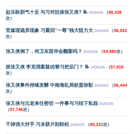
赵乐际胆气十足 与习对抗保张又侠? 📝
（
86,336
2026/2/6
次）
官媒现诡异现象 习重回“一尊”独大阻力大
（
56,922
2026/2/6
次）
张又侠倒了，何卫东苗华会翻案吗？
（
54,980
次）
2026/2/6
抓张又侠 李克强案疑凶替习把后门？ 📝
（
57,918
2026/2/6
次）
张又侠事件持续发酵 中南海乱局欲盖弥彰
（
56,444
2026/2/5
次）
张又侠与元老来往密切 一件事与习结下私怨
2026/2/5
（
57,746
次）
干掉强大对手 习未获片刻轻松
（
85,222
次）
2026/2/5