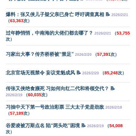
爆料：张又侠儿子疑父亲已身亡 呼吁调查真相 📝
2026/2/21
（
63,363
次）
过年静悄悄，中南海的大佬们都去哪了？
（
53,755
2026/2/21
次）
习家出大事？传齐桥桥被“禁足”
（
57,391
次）
2026/2/20
北京官场无视禁令 妄议党魁成风 📝
（
85,248
次）
2026/2/20
传张又侠绝食濒死 习如何向红二代和将领交代？ 📝
（
60,035
次）
2026/2/19
习抽中天下第一号政治彩票 三大太子党是劲敌
2026/2/19
（
57,189
次）
谷爱凌被万斯点名 陷“两头吃”困境 📝
（
54,008
2026/2/19
次）