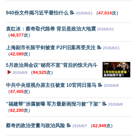
940份文件揭习近平最怕什么 📝
（
47,014
次）
2026/6/21
袁红冰：蔡奇取代陈希 背后是政治大地震
2026/6/21
（
46,577
次）
上海副市长陈宇剑被查 P2P旧案再受关注 📝
2026/6/11
（
42,089
次）
5月政治局会议“秘而不宣”背后的惊天内斗
▶️
（
94,525
次）
2026/6/9
中共中央巡视办原主任被查 10官同日落马 📝
2026/6/8
（
47,405
次）
“福建帮”涉腐被曝 军方最新画报习被“下架” 📝
2026/6/8
（
62,290
次）
蔡奇的政治变量与政治风险 📝
（
62,949
次）
2026/6/7