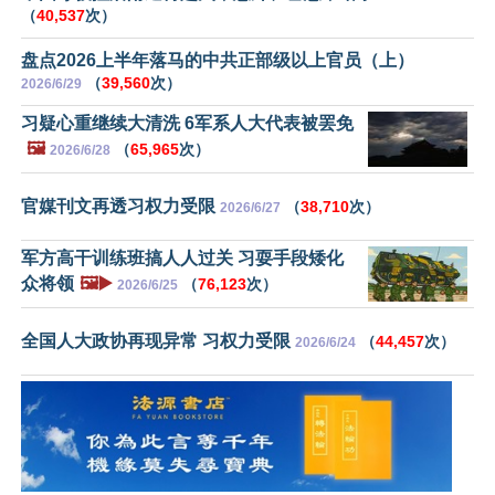
（
40,537
次）
盘点2026上半年落马的中共正部级以上官员（上）
（
39,560
次）
2026/6/29
习疑心重继续大清洗 6军系人大代表被罢免
🖼️
（
65,965
次）
2026/6/28
官媒刊文再透习权力受限
（
38,710
次）
2026/6/27
军方高干训练班搞人人过关 习耍手段矮化
众将领
🖼️▶️
（
76,123
次）
2026/6/25
全国人大政协再现异常 习权力受限
（
44,457
次）
2026/6/24