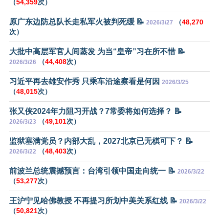
（
54,359
次）
原广东边防总队长走私军火被判死缓 📝
（
48,270
2026/3/27
次）
大批中高层军官人间蒸发 为当“皇帝”习在所不惜 📝
（
44,408
次）
2026/3/26
习近平再去雄安作秀 只乘车沿途察看是何因
2026/3/25
（
48,015
次）
张又侠2024年力阻习开战？7常委将如何选择？ 📝
（
49,101
次）
2026/3/23
监狱塞满党员？内部大乱，2027北京已无棋可下？ 📝
（
48,403
次）
2026/3/22
前波兰总统震撼预言：台湾引领中国走向统一 📝
2026/3/22
（
53,277
次）
王沪宁见哈佛教授 不再提习所划中美关系红线 📝
2026/3/22
（
50,821
次）