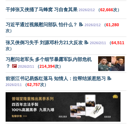
干掉张又侠捅了马蜂窝 习自食其果
（
62,666
次）
2026/2/12
习近平通过视频慰问部队 怕什么？ 📝
（
61,280
2026/2/12
次）
张又侠倒习失手 刘源邓朴方21大反攻 📝
（
64,511
2026/2/11
次）
习慰问老军头 多个细节暴露军队内部危机
？
🖼️
（
214,394
次）
2026/2/11
前浙江书记易炼红落马 知情人：拉帮结派惹怒习 📝
（
62,757
次）
2026/2/11