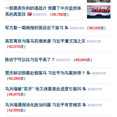
一部票房失利的谍战片 泄露了中共监控体
系的真面目
🖼️
（
39,782
次）
2026/7/21
军方新一期画报封面还在下架习 📝
（
38,105
次）
2026/7/20
高官离世与落马双潮来袭 习近平遭灭顶之灾
2026/7/18
（
42,370
次）
陈吉宁可以比习近平高了？
（
43,004
次）
2026/7/17
贾庆林旧部蔡赴朝落马 习近平为马案拆弹？ 📝
2026/7/16
（
42,260
次）
马兴瑞被“双开” 张又侠案查处进度引疑问 📝
2026/7/15
（
36,675
次）
马兴瑞通报淡化政治问题 习近平有苦难言 📝
2026/7/15
（
42,553
次）