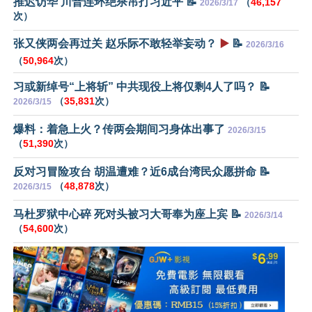
推迟访华 川普连环绝杀吊打习近平 📝
（
46,157
2026/3/17
次）
张又侠两会再过关 赵乐际不敢轻举妄动？
▶️
📝
2026/3/16
（
50,964
次）
习或新绰号“上将斩” 中共现役上将仅剩4人了吗？ 📝
（
35,831
次）
2026/3/15
爆料：着急上火？传两会期间习身体出事了
2026/3/15
（
51,390
次）
反对习冒险攻台 胡温遭难？近6成台湾民众愿拼命 📝
（
48,878
次）
2026/3/15
马杜罗狱中心碎 死对头被习大哥奉为座上宾 📝
2026/3/14
（
54,600
次）