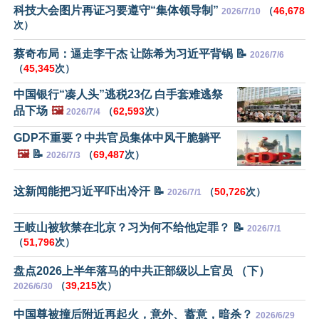
科技大会图片再证习要遵守“集体领导制”
（
46,678
2026/7/10
次）
蔡奇布局：逼走李干杰 让陈希为习近平背锅 📝
2026/7/6
（
45,345
次）
中国银行“凑人头”逃税23亿 白手套难逃祭
品下场
🖼️
（
62,593
次）
2026/7/4
GDP不重要？中共官员集体中风干脆躺平
🖼️
📝
（
69,487
次）
2026/7/3
这新闻能把习近平吓出冷汗 📝
（
50,726
次）
2026/7/1
王岐山被软禁在北京？习为何不给他定罪？ 📝
2026/7/1
（
51,796
次）
盘点2026上半年落马的中共正部级以上官员 （下）
（
39,215
次）
2026/6/30
中国尊被撞后附近再起火，意外、蓄意，暗杀？
2026/6/29