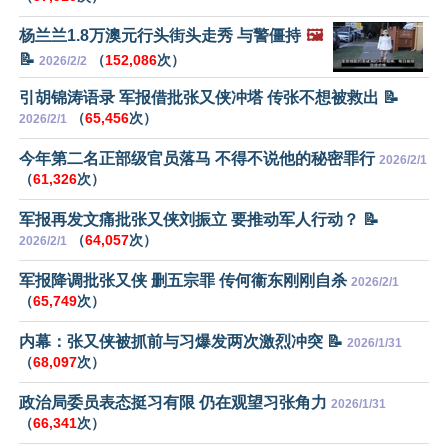
杨兰兰1.8万澳元行头街头走秀 与警僵持
🖼️
📝
（
152,086
次）
2026/2/2
引胡锦涛语录 军报借批张又侠冲塔 传张不想被救出 📝
（
65,456
次）
2026/2/1
今年第二名正部级官员落马 不得不说他的秘密罪行
2026/2/1
（
61,326
次）
军报再发文痛批张又侠刘振立 要推动军人行动？ 📝
（
64,057
次）
2026/2/1
军报降调批张又侠 删五宗罪 传何衞东刚刚自杀
2026/2/1
（
65,749
次）
内幕：张又侠被抓前与习爆发两次激烈冲突 📝
2026/1/31
（
68,097
次）
政治局委员表态挺习有限 仍在观望习张角力
2026/1/31
（
66,341
次）