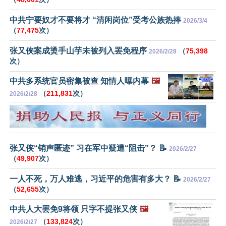
中共宁要奴才不要将才 “清闲岗位”受考公族热捧
2026/3/4
（
77,475
次）
张又侠案成烫手山芋未被列入罢免程序
（
75,398
2026/2/28
次）
中共多系统官员密集被查 知情人曝内幕
🖼️
（
211,831
次）
2026/2/28
张又侠“销声匿迹” 习在军中疑遭“阻击”？ 📝
2026/2/27
（
49,907
次）
一人不死，万人难逃，习近平的危害有多大？ 📝
2026/2/27
（
52,655
次）
中共人大罢免9将领 只字不提张又侠
🖼️
（
133,824
次）
2026/2/27