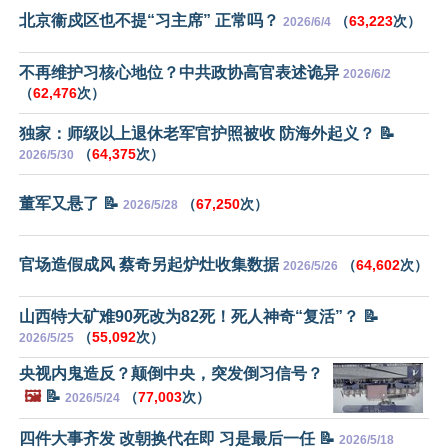
北京衞戍区也不提“习主席” 正常吗？
（
63,223
次）
2026/6/4
不再维护习核心地位？中共政协高官表述诡异
2026/6/2
（
62,476
次）
独家：师级以上退休老军官护照被收 防海外起义？ 📝
（
64,375
次）
2026/5/30
董军又悬了 📝
（
67,250
次）
2026/5/28
官场造假成风 蔡奇另起炉灶收集数据
（
64,602
次）
2026/5/26
山西特大矿难90死改为82死！死人神奇“复活”？ 📝
（
55,092
次）
2026/5/25
央视内鬼造反？颠倒中央，突发倒习信号？
🖼️
📝
（
77,003
次）
2026/5/24
四件大事齐发 改朝换代在即 习是最后一任 📝
2026/5/18