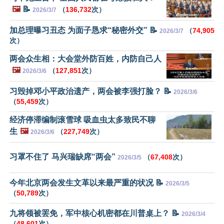
🖼️
📝
（
136,732
次）
2026/3/7
加总理曝习丑态 为面子恳求“秘密外交” 📝
（
74,905
2026/3/7
次）
两会众生相：大会堂外防百姓，内防自己人
🖼️
（
127,851
次）
2026/3/6
习毁掉邓小平政治遗产，两会被李强打脸？ 📝
2026/3/6
（
55,459
次）
经济停滞编制滚雪球 吸血虫太多致民不聊
生
🖼️
（
227,749
次）
2026/3/6
习罩不住了 马兴瑞缺席“两会”
（
67,408
次）
2026/3/5
今年北京两会发生文革以来最严重的状况 📝
2026/3/5
（
50,789
次）
九将领被罢免，军中核心机密都在川普桌上？ 📝
2026/3/4
（
48,601
次）