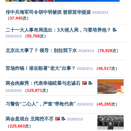
传中共海军司令胡中明被抓 曾获苗华提拔
2026/3/14
（
37,445
次）
二十一大人事布局流出：3大佬入局，习要培养他？ 📝
（
55,768
次）
2026/3/14
北京出大事了？ 领导：别拉我下水
（
76,928
次）
2026/3/13
官场炸锅！谁在盼著“老大”出事？
（
46,517
次）
2026/3/11
两会肉麻秀：代表幸福眩晕与忠诚石
🖼️
📝
（
125,871
次）
2026/3/10
习警告“二心人”，严查“带枪代表”
（
45,285
次）
2026/3/10
两会是戏台 丑闻挖不尽
🖼️
📝
2026/3/10
（
225,663
次）