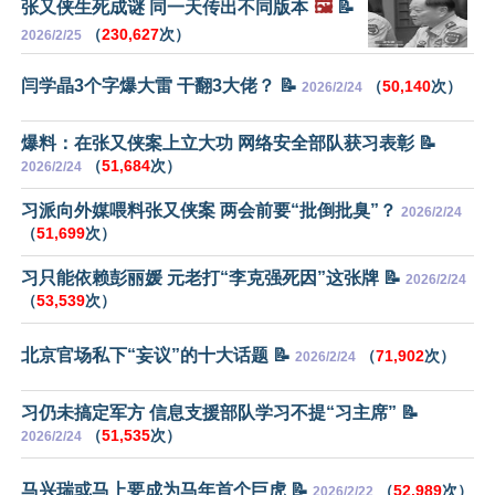
张又侠生死成谜 同一天传出不同版本
🖼️
📝
（
230,627
次）
2026/2/25
闫学晶3个字爆大雷 干翻3大佬？ 📝
（
50,140
次）
2026/2/24
爆料：在张又侠案上立大功 网络安全部队获习表彰 📝
（
51,684
次）
2026/2/24
习派向外媒喂料张又侠案 两会前要“批倒批臭”？
2026/2/24
（
51,699
次）
习只能依赖彭丽媛 元老打“李克强死因”这张牌 📝
2026/2/24
（
53,539
次）
北京官场私下“妄议”的十大话题 📝
（
71,902
次）
2026/2/24
习仍未搞定军方 信息支援部队学习不提“习主席” 📝
（
51,535
次）
2026/2/24
马兴瑞或马上要成为马年首个巨虎 📝
（
52,989
次）
2026/2/22