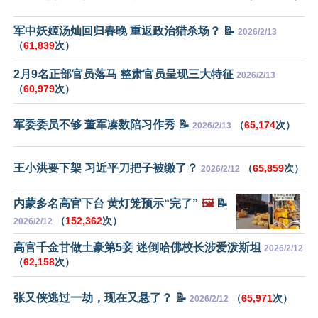
军中妖姬汤灿回归春晚 重返政治猎杀场？ 📝
2026/2/13
（
61,839
次）
2月9名正部官员落马 整肃官员呈现三大特征
2026/2/13
（
60,979
次）
军委委员不够 董军凑数陪习作秀 📝
（
65,174
次）
2026/2/13
王小洪要下架 习近平刀把子被缴了？
（
65,859
次）
2026/2/12
内蒙多名高官下台 黄灯笼预示“完了”
🖼️
📝
（
152,362
次）
2026/2/12
高官千金甘做土豪第5妾 迷倒哈佛校长涉爱泼斯坦
2026/2/12
（
62,158
次）
张又侠逃过一劫，现在又悬了？ 📝
（
65,971
次）
2026/2/12