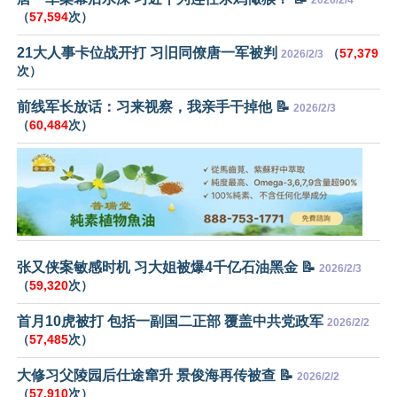
（
57,594
次）
21大人事卡位战开打 习旧同僚唐一军被判
（
57,379
2026/2/3
次）
前线军长放话：习来视察，我亲手干掉他 📝
2026/2/3
（
60,484
次）
张又侠案敏感时机 习大姐被爆4千亿石油黑金 📝
2026/2/3
（
59,320
次）
首月10虎被打 包括一副国二正部 覆盖中共党政军
2026/2/2
（
57,485
次）
大修习父陵园后仕途窜升 景俊海再传被查 📝
2026/2/2
（
57,910
次）