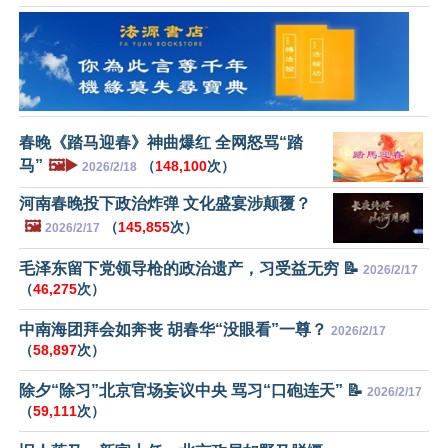
春晚《踏马迎春》神曲爆红 全网怒骂“踏
马”
🖼️▶️
（
148,100
次）
2026/2/18
河南春晚投下政治炸弹 文化盛宴涉颠覆？
🖼️
（
145,855
次）
2026/2/17
毛泽东留下党领导枪的政治遗产，习受益无穷 📝
2026/2/17
（
46,275
次）
中南海团拜会如奔丧 胡春华“没眼看”一尊？
2026/2/17
（
58,897
次）
除夕“除习”北京官场妄议中央 骂习“口砲连天” 📝
2026/2/17
（
59,111
次）