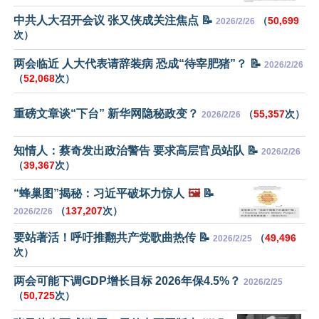
中共人大召开会议 张又侠成关注焦点 📝
（
50,699
2026/2/26
次）
两会临近 人大代表请辞装病 恐成“待宰肥猪”？ 📝
2026/2/26
（
52,068
次）
重磅文章谈“下台” 新华网隐秘政变？
（
55,357
次）
2026/2/26
知情人：蔡奇发出政治警告 要求高层官员站队 📝
2026/2/26
（
39,367
次）
“蜂巢图”揭秘：习近平破坏力惊人
🖼️
📝
（
137,207
次）
2026/2/26
要站著活！呼吁推翻共产党歌曲热传 📝
（
49,496
2026/2/25
次）
两会可能下调GDP增长目标 2026年保4.5%？
2026/2/25
（
50,725
次）