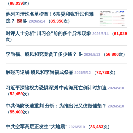
（
68,039
次）
他列习清洗名单榜首！6常委和张升民也难
逃？
🖼️
📝
（
85,350
次）
2026/5/14
时评人士分析“川习会”前的多个异常现象
（
61,029
2026/5/14
次）
李尚福、魏凤和究竟贪了多少钱？ 📝
（
56,800
次）
2026/5/13
触碰习逆鳞 魏凤和李尚福成祭品
（
72,739
次）
2026/5/12
习近平深陷权力恐惧深渊 中南海死亡倒计时加速
2026/5/10
（
52,459
次）
中共俩防长遭重判 分析：为推出张又侠做铺垫？
2026/5/10
（
55,460
次）
中共空军高层正发生“大地震”
（
36,483
次）
2026/5/10