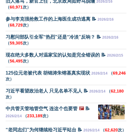
旧人落马，新官上任，北京政局如野马脱缰
2026/2/16
（
60,971
次）
参与李克强抢救工作的上海医生成功逃离 📝
2026/2/16
（
68,729
次）
习慰问部队引全军“热烈”还是“冷淡”反响？ 📝
2026/2/16
（
59,305
次）
现在绝大多数人对温家宝的认知是完全错误的 📝
2026/2/15
（
56,495
次）
125位元老被代表 胡锦涛朱镕基真实现状
（
69,246
2026/2/14
次）
习近平看望政治老人 只见名单不见人 📝
（
62,180
2026/2/14
次）
中共管天管地管空气 连这个也要管
🖼️
📝
（
233,189
次）
2026/2/14
“老同志们”为何继续给习近平站台 📝
（
62,620
次）
2026/2/14