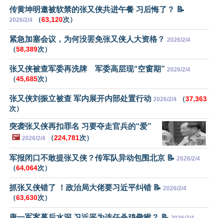
传黄坤明邀被软禁的张又侠共进午餐 习后悔了？ 📝
（
63,120
次）
2026/2/4
紧急加塞会议，为何没罢免张又侠人大资格？
2026/2/4
（
58,389
次）
张又侠被查军委再洗牌 军委高层现“空窗期”
2026/2/4
（
45,685
次）
张又侠刘振立被查 军内展开内部处置行动
（
37,363
2026/2/4
次）
突袭张又侠再扣罪名 习要夺走官兵的“爱”
🖼️
（
224,781
次）
2026/2/4
军报闭口不敢提张又侠？传军队异动包围北京 📝
2026/2/4
（
64,064
次）
抓张又侠错了 ！政治局大佬要习近平纠错 📝
2026/2/4
（
63,630
次）
唐一军案幕后水深 习近平为连任杀鸡儆猴？ 📝
2026/2/4