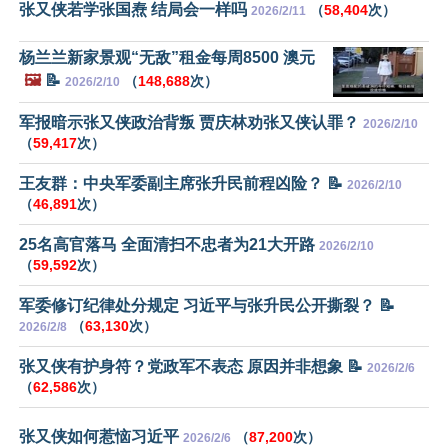
张又侠若学张国焘 结局会一样吗
（
58,404
次）
2026/2/11
杨兰兰新家景观“无敌”租金每周8500 澳元
🖼️
📝
（
148,688
次）
2026/2/10
军报暗示张又侠政治背叛 贾庆林劝张又侠认罪？
2026/2/10
（
59,417
次）
王友群：中央军委副主席张升民前程凶险？ 📝
2026/2/10
（
46,891
次）
25名高官落马 全面清扫不忠者为21大开路
2026/2/10
（
59,592
次）
军委修订纪律处分规定 习近平与张升民公开撕裂？ 📝
（
63,130
次）
2026/2/8
张又侠有护身符？党政军不表态 原因并非想象 📝
2026/2/6
（
62,586
次）
张又侠如何惹恼习近平
（
87,200
次）
2026/2/6