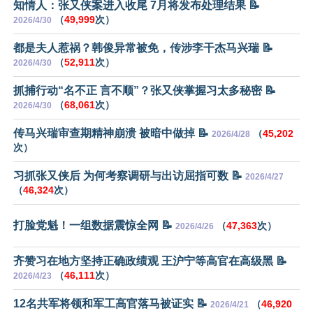
知情人：张又侠案进入收尾 7月将发布处理结果 📝
（
49,999
次）
2026/4/30
都是夫人惹祸？韩俊异常被免，传涉李干杰马兴瑞 📝
（
52,911
次）
2026/4/30
抓捕行动“名不正 言不顺”？张又侠掌握习太多秘密 📝
（
68,061
次）
2026/4/30
传马兴瑞审查期精神崩溃 被暗中做掉 📝
（
45,202
2026/4/28
次）
习抓张又侠后 为何考察调研与出访屈指可数 📝
2026/4/27
（
46,324
次）
打脸党魁！一组数据震惊全网 📝
（
47,363
次）
2026/4/26
齐赞习在地方坚持正确政绩观 王沪宁等高官在高级黑 📝
（
46,111
次）
2026/4/23
12名共军将领和军工高官落马被证实 📝
（
46,920
2026/4/21