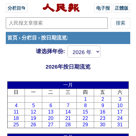
分栏目📂
电子报
正體版
首页
分栏目
按日期流览
›
›
:
请选择年份:
2026年按日期流览
一月
日
一
二
三
四
五
六
1
2
3
4
5
6
7
8
9
10
11
12
13
14
15
16
17
18
19
20
21
22
23
24
25
26
27
28
29
30
31